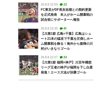
22
26.8.8 22:55
FC東京がDF長友佑都との契約更新
を正式発表 本人がホーム開幕戦の
試合前にサポーターへ報告
41
26.8.8 22:35
【J1第1節 広島×千葉】広島はシュ
ート21本の猛攻で千葉を圧倒しホー
ム開幕戦を飾る！海外から復帰の川
村がいきなりゴール
33
26.8.8 22:27
【J1第1節 福岡×神戸】J1百年構想
リーグ王者の神戸が福岡を下し白星
発進！エース大迫が決勝ゴール