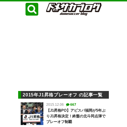
2015年J1昇格プレーオフ の記事一覧
667
2015.12.06
【J1昇格PO】アビスパ福岡が5年ぶ
りJ1昇格決定！終盤の北斗同点弾で
プレーオフ制覇