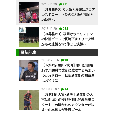
231
2015.11.29
【J1昇格PO】C大阪と愛媛はスコア
レスドロー 上位のC大阪が福岡と
の決勝へ
254
2015.11.29
【J1昇格PO】福岡がウェリントン
の決勝ゴールで長崎下す！リーグ戦
からの連勝を9に伸ばし決勝へ
最新記事
10
26.8.8 23:16
【J2第1節 磐田×秋田】磐田は開始
わずか18秒で先制に成功するも追い
つかれドロー 秋葉新体制の初白星
はお預けに
14
26.8.8 23:07
【J2第1節 大宮×新潟】新体制の大
宮は新潟との接戦を制し開幕白星ス
タート！自陣からのカウンターが決
まり山本桜大が決勝ゴール