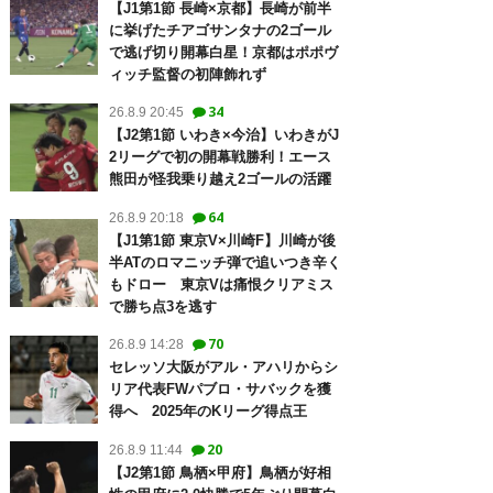
【J1第1節 長崎×京都】長崎が前半
に挙げたチアゴサンタナの2ゴール
で逃げ切り開幕白星！京都はポポヴ
ィッチ監督の初陣飾れず
34
26.8.9 20:45
【J2第1節 いわき×今治】いわきがJ
2リーグで初の開幕戦勝利！エース
熊田が怪我乗り越え2ゴールの活躍
64
26.8.9 20:18
【J1第1節 東京V×川崎F】川崎が後
半ATのロマニッチ弾で追いつき辛く
もドロー 東京Vは痛恨クリアミス
で勝ち点3を逃す
70
26.8.9 14:28
セレッソ大阪がアル・アハリからシ
リア代表FWパブロ・サバックを獲
得へ 2025年のKリーグ得点王
20
26.8.9 11:44
【J2第1節 鳥栖×甲府】鳥栖が好相