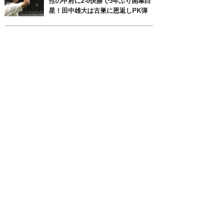
性の甲府に2-0快勝で5年ぶり開幕白
星！田中雄大は古巣に恩返しPK弾
月別