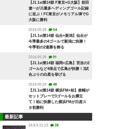
【J1.1st第14節 F東京×G大阪】前田
遼一がJ1最多ヘディングゴール記録
に並ぶ！FC東京がメモリアル弾でG
大阪に勝利
54
2016.05.29
【J1.1st第14節 仙台×新潟】仙台が
今季最多の4ゴールで新潟に快勝！
今季初の2連勝を飾る
91
2016.05.29
【J1.1st第14節 福岡×広島】宮吉の2
ゴールなど4得点で広島が快勝！3試
合ぶりの白星を挙げる
48
2016.05.29
【J1.1st第14節 横浜FM×柏】俊輔が
セットプレーで3ゴールをお膳立
て！柏に快勝した横浜FMが日産ス
タ初勝利
最新記事
38
26.8.9 21:13