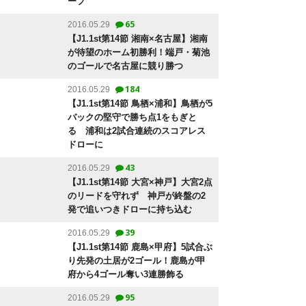
ープ
65
2016.05.29
【J1.1st第14節 湘南×名古屋】湘南
が待望のホーム初勝利！端戸・菊池
のゴールで名古屋に競り勝つ
184
2016.05.29
【J1.1st第14節 鳥栖×浦和】鳥栖が5
バックの堅守で勝ち点1をもぎと
る 浦和は2試合連続のスコアレス
ドローに
43
2016.05.29
【J1.1st第14節 大宮×神戸】大宮2点
のリードを守れず 神戸が終盤の2
発で追いつきドローに持ち込む
39
2016.05.29
【J1.1st第14節 鹿島×甲府】5試合ぶ
り先発の土居が2ゴール！鹿島が甲
府から4ゴール奪い3連勝飾る
95
2016.05.29