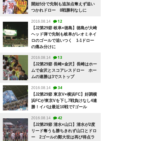
開始5分で先制も追加点奪えず追い
つかれドロー 8戦勝利なしに
12
2016.08.14
【J2第29節 岐阜×徳島】徳島が大崎
ヘッド弾で先制も岐阜がレオミネイ
ロのゴールで追いつく 1-1ドロー
の痛み分けに
13
2016.08.14
【J2第29節 長崎×金沢】長崎はホー
ムで金沢とスコアレスドロー ホー
ムの連勝は3でストップ
34
2016.08.14
【J2第29節 東京V×横浜FC】好調横
浜FCが東京Vを下し7戦負けなし4連
勝！イバは最近10戦で7ゴール
42
2016.08.14
【J2第29節 清水×山口】清水が2度
リード奪うも勝ちきれず山口とドロ
ー 2ゴールの鄭大世は再び得点ラ