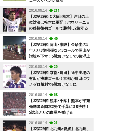
ェーのリベンジ成功
211
2016.08.14
【J2第29節 C大阪×松本】注目の上
位対決は松本に軍配！パウリーニョ
の移籍後初ゴールで勝利し2位守る
46
2016.08.14
【J2第29節 岡山×讃岐】金珍圭の5
年ぶりJ復帰弾など3ゴールで岡山が
讃岐を下す！5戦負けなしで3位浮上
25
2016.08.14
【J2第29節 京都×町田】途中出場の
有田が決勝ゴール！京都が町田にウ
ノゼロ勝利で6戦負けなしに
68
2016.08.14
【J2第29節 熊本×千葉】熊本が平繁
先制弾＆岡本2発で千葉に3-0快勝！
5試合ぶりの白星を挙げる
21
2016.08.14
【J2第29節 北九州×愛媛】北九州、