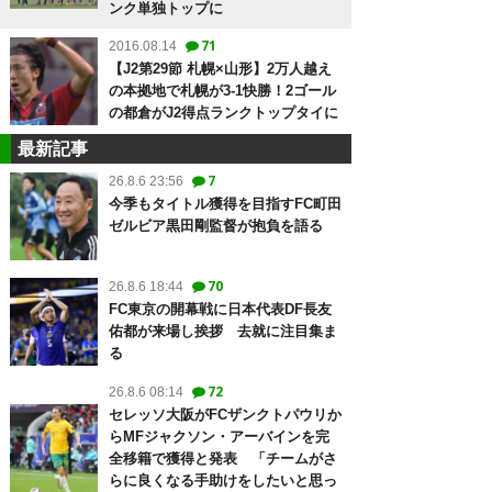
ンク単独トップに
71
2016.08.14
【J2第29節 札幌×山形】2万人越え
の本拠地で札幌が3-1快勝！2ゴール
の都倉がJ2得点ランクトップタイに
最新記事
7
26.8.6 23:56
今季もタイトル獲得を目指すFC町田
ゼルビア黒田剛監督が抱負を語る
70
26.8.6 18:44
FC東京の開幕戦に日本代表DF長友
佑都が来場し挨拶 去就に注目集ま
る
72
26.8.6 08:14
セレッソ大阪がFCザンクトパウリか
らMFジャクソン・アーバインを完
全移籍で獲得と発表 「チームがさ
らに良くなる手助けをしたいと思っ