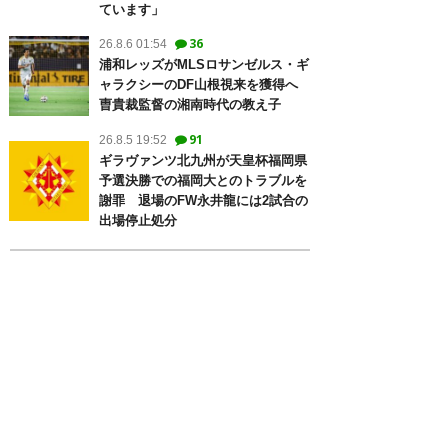
ています」
36
26.8.6 01:54
浦和レッズがMLSロサンゼルス・ギ
ャラクシーのDF山根視来を獲得へ
曺貴裁監督の湘南時代の教え子
91
26.8.5 19:52
ギラヴァンツ北九州が天皇杯福岡県
予選決勝での福岡大とのトラブルを
謝罪 退場のFW永井龍には2試合の
出場停止処分