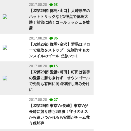
53
2017.08.20
【J2第29節 徳島×山口】大崎淳矢の
ハットトリックなど5得点で徳島大
勝！前節に続くゴールラッシュを披
露
36
2017.08.20
【J2第29節 群馬×金沢】群馬はドロ
ーで連敗をストップ 先制許すもカ
ンスイルのゴールで追いつく
15
2017.08.20
【J2第29節 愛媛×町田】町田は苦手
の愛媛に勝ちきれず…オウンゴール
で先制も有田に同点弾許し痛み分け
に
27
2017.08.20
【J2第29節 東京V×長崎】東京Vが
長崎に競り勝ち3連勝！守りのミス
から追いつかれるも安西がチーム救
う殊勲弾