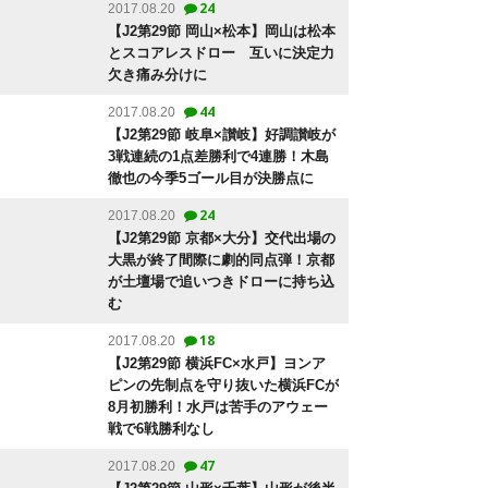
24
2017.08.20
【J2第29節 岡山×松本】岡山は松本
とスコアレスドロー 互いに決定力
欠き痛み分けに
44
2017.08.20
【J2第29節 岐阜×讃岐】好調讃岐が
3戦連続の1点差勝利で4連勝！木島
徹也の今季5ゴール目が決勝点に
24
2017.08.20
【J2第29節 京都×大分】交代出場の
大黒が終了間際に劇的同点弾！京都
が土壇場で追いつきドローに持ち込
む
18
2017.08.20
【J2第29節 横浜FC×水戸】ヨンア
ピンの先制点を守り抜いた横浜FCが
8月初勝利！水戸は苦手のアウェー
戦で6戦勝利なし
47
2017.08.20