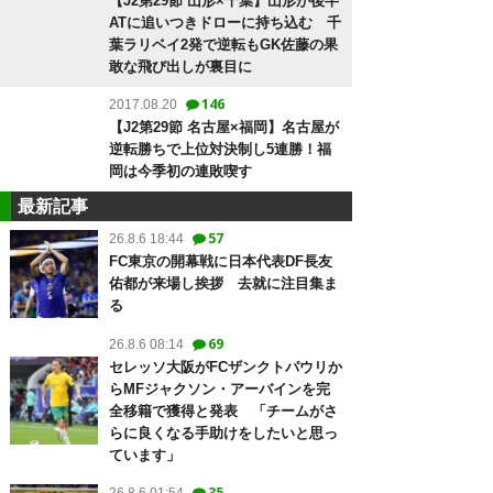
【J2第29節 山形×千葉】山形が後半
ATに追いつきドローに持ち込む 千
葉ラリベイ2発で逆転もGK佐藤の果
敢な飛び出しが裏目に
146
2017.08.20
【J2第29節 名古屋×福岡】名古屋が
逆転勝ちで上位対決制し5連勝！福
岡は今季初の連敗喫す
最新記事
57
26.8.6 18:44
FC東京の開幕戦に日本代表DF長友
佑都が来場し挨拶 去就に注目集ま
る
69
26.8.6 08:14
セレッソ大阪がFCザンクトパウリか
らMFジャクソン・アーバインを完
全移籍で獲得と発表 「チームがさ
らに良くなる手助けをしたいと思っ
ています」
35