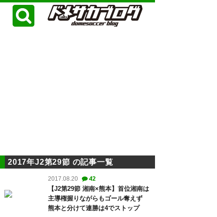
2017年J2第29節 の記事一覧
42
2017.08.20
【J2第29節 湘南×熊本】首位湘南は
主導権握りながらもゴール奪えず
熊本と分けて連勝は4でストップ