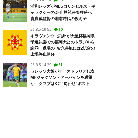
26.8.6 01:54
浦和レッズがMLSロサンゼルス・ギ
ャラクシーのDF山根視来を獲得へ
曺貴裁監督の湘南時代の教え子
90
26.8.5 19:52
ギラヴァンツ北九州が天皇杯福岡県
予選決勝での福岡大とのトラブルを
謝罪 退場のFW永井龍には2試合の
出場停止処分
81
26.8.5 14:39
セレッソ大阪がオーストラリア代表
MFジャクソン・アーバインを獲得
か クラブはXに“匂わせ”ポスト