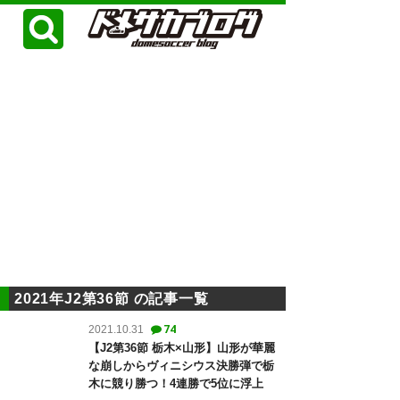
2021年J2第36節 の記事一覧
74
2021.10.31
【J2第36節 栃木×山形】山形が華麗
な崩しからヴィニシウス決勝弾で栃
木に競り勝つ！4連勝で5位に浮上