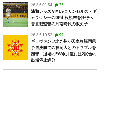
38
26.8.6 01:54
浦和レッズがMLSロサンゼルス・ギ
ャラクシーのDF山根視来を獲得へ
曺貴裁監督の湘南時代の教え子
92
26.8.5 19:52
ギラヴァンツ北九州が天皇杯福岡県
予選決勝での福岡大とのトラブルを
謝罪 退場のFW永井龍には2試合の
出場停止処分