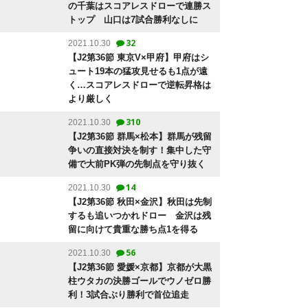
の千葉はスコアレスドローで連勝ス
トップ 山口は7試合勝利なしに
32
2021.10.30
【J2第36節 東京V×甲府】甲府はシ
ュート19本の猛攻見せるも1点が遠
く…スコアレスドローで逆転昇格は
より厳しく
310
2021.10.30
【J2第36節 群馬×松本】群馬が残留
争いの直接対決を制す！集中した守
備で大前PK弾の先制点を守り抜く
14
2021.10.30
【J2第36節 秋田×金沢】秋田は先制
するも追いつかれドロー 金沢は残
留に向けて貴重な勝ち点1を得る
56
2021.10.30
【J2第36節 愛媛×京都】京都が大黒
柱ウタカの決勝ゴールでウノゼロ勝
利！3試合ぶり勝利で首位追走