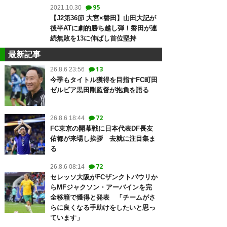
95
2021.10.30
【J2第36節 大宮×磐田】山田大記が
後半ATに劇的勝ち越し弾！磐田が連
続無敗を13に伸ばし首位堅持
最新記事
13
26.8.6 23:56
今季もタイトル獲得を目指すFC町田
ゼルビア黒田剛監督が抱負を語る
72
26.8.6 18:44
FC東京の開幕戦に日本代表DF長友
佑都が来場し挨拶 去就に注目集ま
る
72
26.8.6 08:14
セレッソ大阪がFCザンクトパウリか
らMFジャクソン・アーバインを完
全移籍で獲得と発表 「チームがさ
らに良くなる手助けをしたいと思っ
ています」