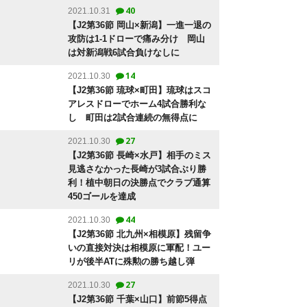
40
2021.10.31
【J2第36節 岡山×新潟】一進一退の
攻防は1-1ドローで痛み分け 岡山
は対新潟戦6試合負けなしに
14
2021.10.30
【J2第36節 琉球×町田】琉球はスコ
アレスドローでホーム4試合勝利な
し 町田は2試合連続の無得点に
27
2021.10.30
【J2第36節 長崎×水戸】相手のミス
見逃さなかった長崎が3試合ぶり勝
利！植中朝日の決勝点でクラブ通算
450ゴールを達成
44
2021.10.30
【J2第36節 北九州×相模原】残留争
いの直接対決は相模原に軍配！ユー
リが後半ATに殊勲の勝ち越し弾
27
2021.10.30
【J2第36節 千葉×山口】前節5得点