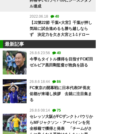
昇格争いのライバルにシーズンダブ
ル達成
40
2022.06.18
【J2第22節 千葉×大宮】千葉が押し
気味に試合進めるも勝ち越しなら
ず 決定力を欠き大宮と1-1ドロー
最新記事
40
26.8.6 23:56
今季もタイトル獲得を目指すFC町田
ゼルビア黒田剛監督が抱負を語る
86
26.8.6 18:44
FC東京の開幕戦に日本代表DF長友
佑都が来場し挨拶 去就に注目集ま
る
75
26.8.6 08:14
セレッソ大阪がFCザンクトパウリか
らMFジャクソン・アーバインを完
全移籍で獲得と発表 「チームがさ