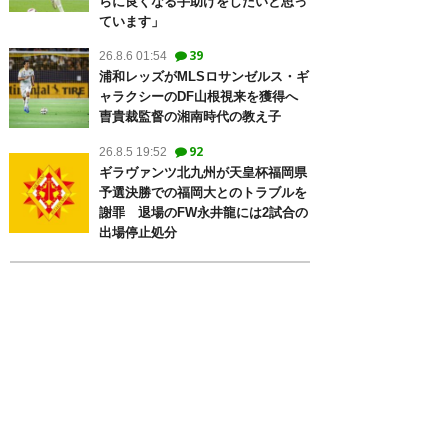
らに良くなる手助けをしたいと思っ
ています」
39
26.8.6 01:54
浦和レッズがMLSロサンゼルス・ギ
ャラクシーのDF山根視来を獲得へ
曺貴裁監督の湘南時代の教え子
92
26.8.5 19:52
ギラヴァンツ北九州が天皇杯福岡県
予選決勝での福岡大とのトラブルを
謝罪 退場のFW永井龍には2試合の
出場停止処分