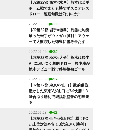
【J2第22節 熊本×水戸】熊本は苦手
ホーム戦でまたも勝てずスコアレス
ドロー 連続無敗は7に伸ばす
33
2022.06.19
【J2第22節 岩手×徳島】終盤に均衡
破った岩手がウノゼロ勝利！アウェ
ーで大敗喫した徳島に雪辱果たす
24
2022.06.19
【J2第22節 栃木×大分】栃木は後半
ATに追いつく劇的ドロー 根本凌が
栃木デビュー戦で移籍後初ゴール
52
2022.06.18
【J2第22節 東京V×山口】数的優位
活かした東京Vが山口に3-0快勝！8
試合ぶり勝利で城福新監督の初陣飾
る
62
2022.06.18
【J2第22節 仙台×横浜FC】横浜FC
が上位対決を制し3試合ぶり勝利！