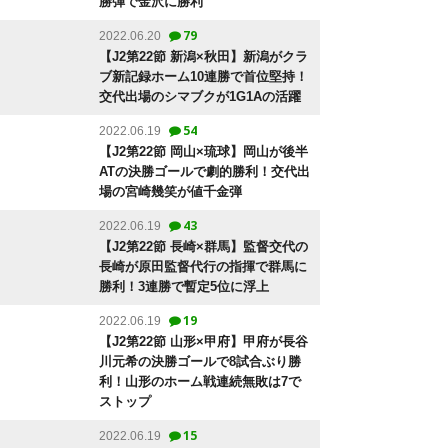
勝弾で金沢に勝利
79
2022.06.20
【J2第22節 新潟×秋田】新潟がクラ
ブ新記録ホーム10連勝で首位堅持！
交代出場のシマブクが1G1Aの活躍
54
2022.06.19
【J2第22節 岡山×琉球】岡山が後半
ATの決勝ゴールで劇的勝利！交代出
場の宮崎幾笑が値千金弾
43
2022.06.19
【J2第22節 長崎×群馬】監督交代の
長崎が原田監督代行の指揮で群馬に
勝利！3連勝で暫定5位に浮上
19
2022.06.19
【J2第22節 山形×甲府】甲府が長谷
川元希の決勝ゴールで8試合ぶり勝
利！山形のホーム戦連続無敗は7で
ストップ
15
2022.06.19