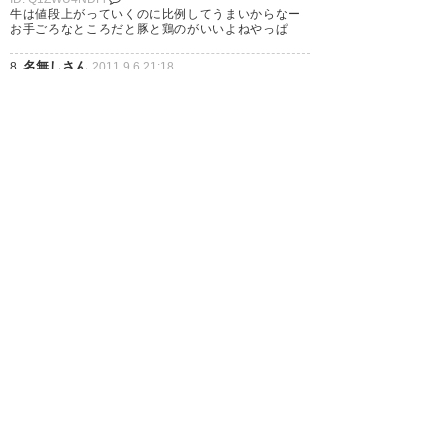
牛は値段上がっていくのに比例してうまいからなー
お手ごろなところだと豚と鶏のがいいよねやっぱ
名無しさん
8.
2011.9.6 21:18
ID: A0NjczOTE1
サッカースレだと思ったら肉スレだったでござる
あ
9.
2011.9.6 21:19
ID: MwOTBhNjgz
しかし名誉会長のくせに会長選の投票権を持ってる
川淵はなんとかならんのか
このままだと川淵の腰巾着ですこぶる評判の悪いあ
いつが会長になってしまう
名無しさん
10.
2011.9.6 21:19
ID: QzNDNlMTFj
レスの８割以上会長関係ないやんけｗｗ
名無しさん
11.
2011.9.6 21:19
ID: Q5ODY5NDU1
11日は五輪出場確定の消化試合にして、会長にはソ
バでも食ってもらいましょｗ
名無しさん
12.
2011.9.6 21:22
ID: I3YzA3MjU2
瓦斯サポに駆逐されたなｗ