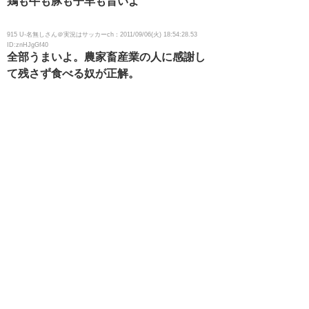
鶏も牛も豚も子羊も旨いよ
915 U-名無しさん＠実況はサッカーch：2011/09/06(火) 18:54:28.53
ID:znHJgGf40
全部うまいよ。農家畜産業の人に感謝し
て残さず食べる奴が正解。