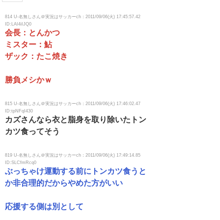
814 U-名無しさん＠実況はサッカーch：2011/09/06(火) 17:45:57.42
ID:LAI4iIJQ0
会長：とんかつ
ミスター：鮎
ザック：たこ焼き
勝負メシかｗ
815 U-名無しさん＠実況はサッカーch：2011/09/06(火) 17:46:02.47
ID:tpNFqI430
カズさんなら衣と脂身を取り除いたトン
カツ食ってそう
819 U-名無しさん＠実況はサッカーch：2011/09/06(火) 17:49:14.85
ID:SLCfmRcq0
ぶっちゃけ運動する前にトンカツ食うと
か非合理的だからやめた方がいい
応援する側は別として