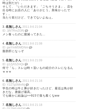
時は別だが）。
そして、「いただきます」「ごちそうさま」、店を
出る時にお店の人に「ありがとう。美味かったで
す」。
当たり前だけど、できてないよねぇ。
名無しさん
3.
2011.9.6 21:04
ID: JjNTRmZGRj
メシ食ったのに腹減ってきた…
名無しさん
4.
2011.9.6 21:08
ID: gwYmM5MDNm
脂肪肝になっぞ
名無しさん
5.
2011.9.6 21:09
ID: g1ZjA5ZmQx
何で「ら」スレは時々旨いもの紹介のスレになるん
ｗｗｗ
名無しさん
6.
2011.9.6 21:16
ID: Y2ZTg5MmNj
学生の時は牛と豚が好きだったけど、最近は鳥が好
きだな。唐揚げ最高。
でも確かに結論は>>915で落ち着くなww
名無しさん
7.
2011.9.6 21:18
ID: Q1ZWU4NDFl