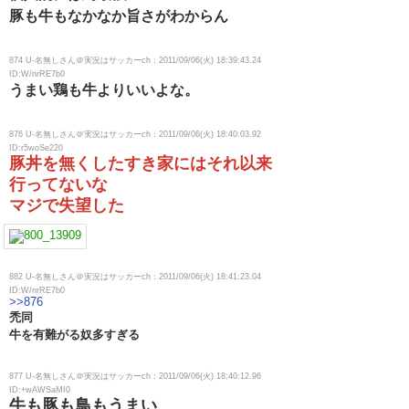
豚も牛もなかなか旨さがわからん
874 U-名無しさん＠実況はサッカーch：2011/09/06(火) 18:39:43.24
ID:W/nrRE7b0
うまい鶏も牛よりいいよな。
876 U-名無しさん＠実況はサッカーch：2011/09/06(火) 18:40:03.92
ID:r5woSe220
豚丼を無くしたすき家にはそれ以来
行ってないな
マジで失望した
882 U-名無しさん＠実況はサッカーch：2011/09/06(火) 18:41:23.04
ID:W/nrRE7b0
>>876
禿同
牛を有難がる奴多すぎる
877 U-名無しさん＠実況はサッカーch：2011/09/06(火) 18:40:12.96
ID:+wAWSaMI0
牛も豚も鳥もうまい