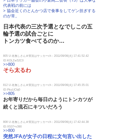
> 日本サッカー協会の小倉純二会長（73）は大事な
代表戦の前には
> 協会近くのとんかつ店で食事をしてゲン担ぎする
のが常。
日本代表の三次予選となでしこの五
輪予選の試合ごとに
トンカツ食べてるのか…
805 U-名無しさん＠実況はサッカーch：2011/09/06(火) 17:41:52.42
ID:KOLZw52C0
>>800
そら太るわ
812 U-名無しさん＠実況はサッカーch：2011/09/06(火) 17:45:35.01
ID:PkyLlCbj0
>>805
お年寄りだから毎日のようにトンカツが
続くと流石にキツいだろう
808 U-名無しさん＠実況はサッカーch：2011/09/06(火) 17:42:44.38
ID:XS37+v390
>>800
突然JFAが女子の日程に文句言い出した