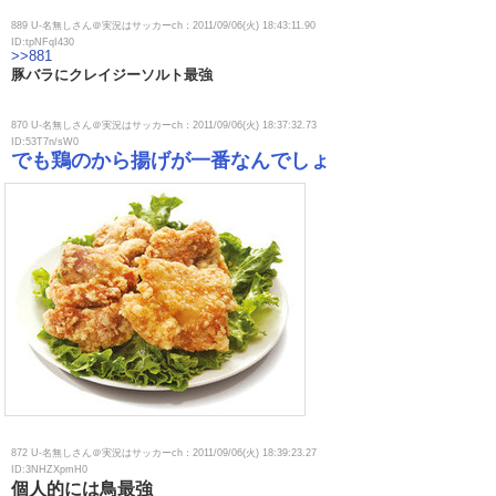
889 U-名無しさん＠実況はサッカーch：2011/09/06(火) 18:43:11.90
ID:tpNFqI430
>>881
豚バラにクレイジーソルト最強
870 U-名無しさん＠実況はサッカーch：2011/09/06(火) 18:37:32.73
ID:53T7n/sW0
でも鶏のから揚げが一番なんでしょ
872 U-名無しさん＠実況はサッカーch：2011/09/06(火) 18:39:23.27
ID:3NHZXpmH0
個人的には鳥最強