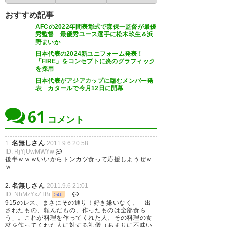
おすすめ記事
AFCの2022年間表彰式で森保一監督が最優
秀監督 最優秀ユース選手に松木玖生＆浜
野まいか
日本代表の2024新ユニフォーム発表！
「FIRE」をコンセプトに炎のグラフィック
を採用
日本代表がアジアカップに臨むメンバー発
表 カタールで今月12日に開幕
61
コメント
名無しさん
1.
2011.9.6 20:58
ID: RjYjUwMWYw
後半ｗｗｗいいからトンカツ食って応援しようぜｗ
ｗ
名無しさん
2.
2011.9.6 21:01
ID: NhMzYxZTBi
>46
915のレス、まさにその通り！好き嫌いなく、「出
されたもの、頼んだもの、作ったものは全部食ら
う」。これが料理を作ってくれた人、その料理の食
材を作ってくれた人に対する礼儀（あまりに不味い