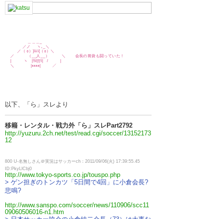
＿＿＿_
／ノ ヽ､_＼
／（ ○）}liil{（○）＼
／ （__人__） ＼ 会長の胃袋も闘っていた！
| ヽ |!!il|!|!l| / |
＼ |ｪｪｪｪ| ／
以下、「ら」スレより
移籍・レンタル・戦力外「ら」スレPart2792
http://yuzuru.2ch.net/test/read.cgi/soccer/13152173
12
800 U-名無しさん＠実況はサッカーch：2011/09/06(火) 17:39:55.45
ID:PkyLlCbj0
http://www.tokyo-sports.co.jp/touspo.php
> ゲン担ぎのトンカツ「5日間で4回」に小倉会長?
悲鳴?
http://www.sanspo.com/soccer/news/110906/scc11
09060506016-n1.htm