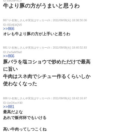
ID:sdrDdFvC0
牛より豚の方がうまいと思うわ
867 U-名無しさん＠実況はサッカーch：2011/09/06(火) 18:36:50.06
ID:i5DAE4QV0
>>866
オレも牛より豚の方が上手いと思うわ
881 U-名無しさん＠実況はサッカーch：2011/09/06(火) 18:40:52.83
ID:ZwSaM5la0
>>866
豚バラを塩コショウで炒めただけで最高
に旨い
牛肉はスネ肉でシチュー作るくらいしか
使わなくなった
886 U-名無しさん＠実況はサッカーch：2011/09/06(火) 18:42:16.97
ID:UeOXsoY40
>>881
最高だよな
あれで飯何杯でもいける
高い牛肉ってしつこくね