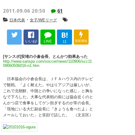
2011.09.06 20:50
61
・
日本代表
女子/WEリーグ
B!
いいね!
LINE
更新通知
11
[サンスポ]安堵の小倉会長、とんかつ効果あった
http://www.sanspo.com/soccer/news/110906/scc11
09060506016-n1.htm
日本協会の小倉会長は、ＪＦＡハウス内のテレビ
で観戦。「よく耐えた。やはりアジアは厳しいが、
これで北朝鮮、中国との争いになった感じ」と胸を
なで下ろした。大事な代表戦の前には協会近くのと
んかつ店で食事をしてゲン担ぎするのが常の会長。
「現地にいる大仁副会長に『きょうも食べたよ』と
メールしておいた」と笑顔で話した。 （文京区）