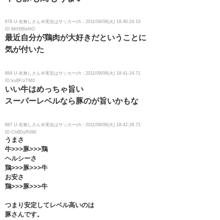
878 U-名無しさん＠実況はサッカーch：2011/09/06(火) 18:40:24.19
ID:MtfXBIeNO
最近自分が鶏肉が大好きだということに
気が付いた
884 U-名無しさん＠実況はサッカーch：2011/09/06(火) 18:41:24.71
ID:ku8F/zTM0
いい牛はめっちゃ旨い
スーパーレベルなら豚のが旨いかもな
887 U-名無しさん＠実況はサッカーch：2011/09/06(火) 18:42:28.71
ID:Ch6DyR090
うまさ
牛>>>豚>>>鶏
ヘルシーさ
鶏>>>豚>>>牛
お安さ
鶏>>>豚>>>牛
つまり安定してレベル高いのは
豚さんです。