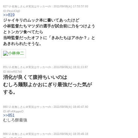
827 U-名無しさん＠実況はサッカーch：2011/09/06(火) 17:53:57.93
ID:PkyLlCbj0
>>819
ジャイキリのムック本に書いてあったけど
小林監督たちマツダの選手が試合前に力をつけよう
とトンカツ食べてたら
当時監督だったオフトに「きみたちはアホか？」と
あきれられたそうな。
851 U-名無しさん＠実況はサッカーch：2011/09/06(火) 18:11:13.87
ID:W/nrRE7b0
消化が良くて腹持ちいいのは
むしろ麺類よかおにぎり最強だった気が
する。
880 U-名無しさん＠実況はサッカーch：2011/09/06(火) 18:40:47.60
ID:4FxKKqqmO
>>851
むしろ餅最強
866 U-名無しさん＠実況はサッカーch：2011/09/06(火) 18:35:49.18