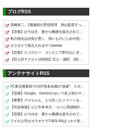
ブログRSS
高橋奎二、2週連続の背信投球 池山監督すっぱい顔ｗｗｗ…
【悲報】ひろゆき、妻から離婚を提示されていたｗｗｗｗ
私の地元は治安が悪く、弱いものいじめや犯罪を楽しみな…
カラオケで採点入れるやつwwww
【悲報】ヒコロヒー コンビニで割引おにぎりは〝絶対買…
【巨人対ヤクルト18回戦】巨人・浦田、3回裏1アウト満塁…
アンテナサイトRSS
FC東京開幕戦でのDF長友佑都の“挨拶”、スポニチがネタバ…
【悲報】Google、Geminiのせいで史上初のマイナスキャッ…
【衝撃】クロちゃん、とち狂ったツイートをする←コレ言う…
【完全移籍】ピピ中井卓大、ついにJ初挑戦!! 今治完全移…
【悲報】ひろゆき、妻から離婚を提示されていたｗｗｗｗ
ワイの上司がカラオケでT-BOLANばっかり歌うんやが