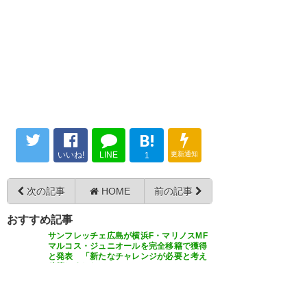
B!
いいね!
LINE
更新通知
1
次の記事
HOME
前の記事
おすすめ記事
サンフレッチェ広島が横浜F・マリノスMF
マルコス・ジュニオールを完全移籍で獲得
と発表 「新たなチャレンジが必要と考え
移籍しました」
【J1第13節 横浜FM×広島】横浜FMがヤン
マテウス2ゴールの活躍で連敗ストップ！
10人の広島に一時勝ち越し許すも終盤連続