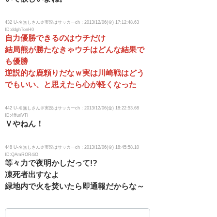
432 U-名無しさん＠実況はサッカーch：2013/12/06(金) 17:12:48.63
ID:ddghTonH0
自力優勝できるのはウチだけ
結局熊が勝たなきゃウチはどんな結果で
も優勝
逆説的な鹿頼りだなｗ実は川崎戦はどう
でもいい、と思えたら心が軽くなった
442 U-名無しさん＠実況はサッカーch：2013/12/06(金) 18:22:53.68
ID:4ffuriVTi
Ｖやねん！
448 U-名無しさん＠実況はサッカーch：2013/12/06(金) 18:45:58.10
ID:QAmROR4iO
等々力で夜明かしだって!?
凍死者出すなよ
緑地内で火を焚いたら即通報だからな～