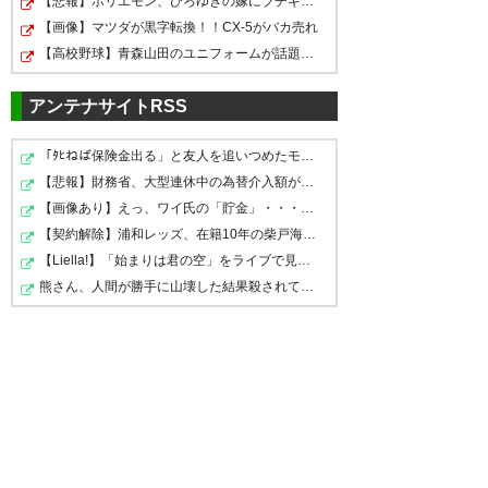
【悲報】ホリエモン、ひろゆきの嫁にブチギレｗｗｗｗｗ
【画像】マツダが黒字転換！！CX-5がバカ売れ
【高校野球】青森山田のユニフォームが話題沸騰！称賛続…
アンテナサイトRSS
「ﾀﾋねば保険金出る」と友人を追いつめたモラ旦那＆ウト…
【悲報】財務省、大型連休中の為替介入額がとんでもない…
【画像あり】えっ、ワイ氏の「貯金」・・・多すぎ・・・？
【契約解除】浦和レッズ、在籍10年の柴戸海と契約解除…一…
【Liella!】「始まりは君の空」をライブで見る度【ラブラ…
熊さん、人間が勝手に山壊した結果殺されてしまう…これ半…