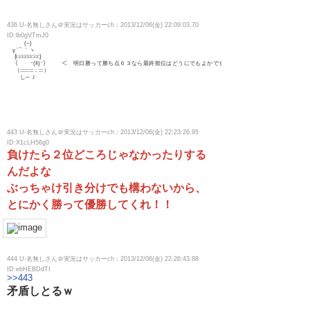
436 U-名無しさん＠実況はサッカーch：2013/12/06(金) 22:09:03.70
ID:lb0gVTmJ0
(~)
γ´⌒｀ヽ
{i:i:i:i:i:i:i:i:}
（ ･(ｴ)･） ＜ 明日勝って勝ち点６３なら最終順位はどうにでもよかですばい！
（:::::::::：:::）
し─Ｊ
443 U-名無しさん＠実況はサッカーch：2013/12/06(金) 22:23:26.95
ID:X1cLH56g0
負けたら２位どころじゃなかったりする
んだよな
ぶっちゃけ引き分けでも構わないから、
とにかく勝って優勝してくれ！！
444 U-名無しさん＠実況はサッカーch：2013/12/06(金) 22:26:43.88
ID:ebHEBDdTI
>>443
矛盾しとるｗ