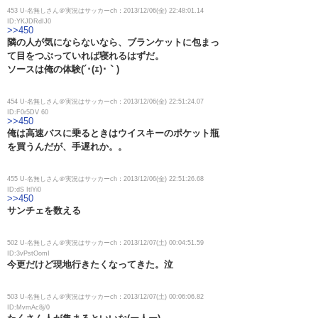
453 U-名無しさん＠実況はサッカーch：2013/12/06(金) 22:48:01.14
ID:YKJDRdIJ0
>>450
隣の人が気にならないなら、ブランケットに包まっ
て目をつぶっていれば寝れるはずだ。
ソースは俺の体験(´･(ｪ)･｀)
454 U-名無しさん＠実況はサッカーch：2013/12/06(金) 22:51:24.07
ID:F0r5DV 60
>>450
俺は高速バスに乗るときはウイスキーのポケット瓶
を買うんだが、手遅れか。。
455 U-名無しさん＠実況はサッカーch：2013/12/06(金) 22:51:26.68
ID:dS ItlYi0
>>450
サンチェを数える
502 U-名無しさん＠実況はサッカーch：2013/12/07(土) 00:04:51.59
ID:3vPstOomI
今更だけど現地行きたくなってきた。泣
503 U-名無しさん＠実況はサッカーch：2013/12/07(土) 00:06:06.82
ID:MvmAc8j/0