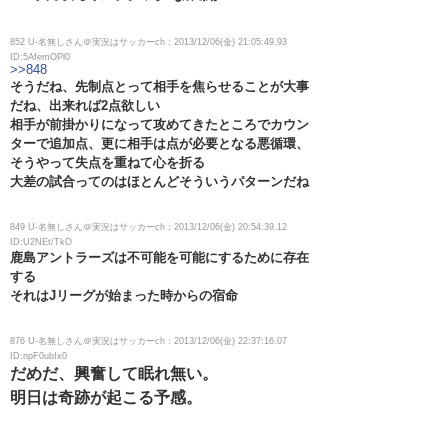
852 U-名無しさん＠実況はサッカーch：2013/12/06(金) 21:05:49.93
ID:5AfemOPl0
>>848
そうだね、先制点とって相手を焦らせることが大事
だね、出来れば2点欲しい
相手が前掛かりになって攻めてきたところでカウン
ターで追加点、更に相手は点が必要となる悪循環、
そうやって失点を重ねて心を折る
大差の試合ってのはほとんどそういうパターンだね
849 U-名無しさん＠実況はサッカーch：2013/12/06(金) 20:54:39.12
ID:U2NEt/TkO
鹿島アントラーズは不可能を可能にするために存在
する
それはJリーグが始まった時からの宿命
876 U-名無しさん＠実況はサッカーch：2013/12/06(金) 22:37:16.07
ID:npF0ubIx0
だめだ、興奮して眠れ無い。
明日は奇跡が起こる予感。