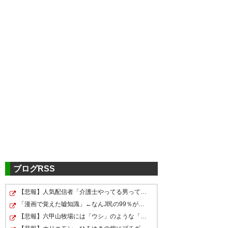
ブログRSS
【悲報】人気配信者「介護士やってる男って結構ブッサイ…
「漫画で覚えた嘘知識」←なんJ民の99％が一致してしまう…
【悲報】六甲山牧場には「ウシ」のような「ヒツジ」が潜…