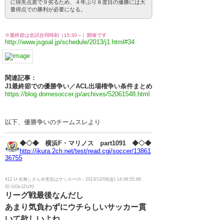
に得失点差で９劣るため、４年ぶり８度目の優勝には大
量得点での勝利が必要になる。
※最終節は全試合同時刻（15:30～）開催です
http://www.jsgoal.jp/schedule/2013/j1.html#34
関連記事：
J1最終節での優勝争い／ACL出場権争い条件まとめ
https://blog.domesoccer.jp/archives/52061548.html
以下、優勝争いのチームスレより
◆◇◆ 横浜F・マリノス part1091 ◆◇◆
http://ikura.2ch.net/test/read.cgi/soccer/13861
36755
412 U-名無しさん＠実況はサッカーch：2013/12/06(金) 14:48:55.86
ID:UOkJZIzf0
リーグ戦最後なんだし
あまり気負わずにウチらしいサッカー貫
いて欲しいよね。