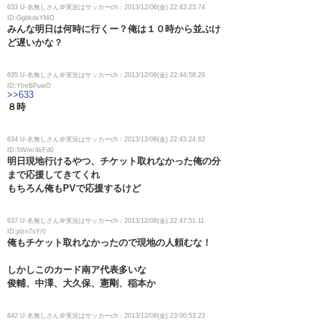
633 U-名無しさん＠実況はサッカーch：2013/12/06(金) 22:43:23.74
ID:GgbkdeYMO
みんな明日は何時に行くー？俺は１０時から並ぶけ
ど遅いかな？
635 U-名無しさん＠実況はサッカーch：2013/12/06(金) 22:44:58.29
ID:YInrBPuwO
>>633
８時
634 U-名無しさん＠実況はサッカーch：2013/12/06(金) 22:43:24.63
ID:SWm/4kFd0
明日現地行けるやつ、チケット取れなかった俺の分
まで応援してきてくれ
もちろん俺もPVで応援するけど
637 U-名無しさん＠実況はサッカーch：2013/12/06(金) 22:47:51.11
ID:plzn7sY/0
俺もチケット取れなかったので現地の人頼むな！
しかしこのカード南ア代表多いな
俊輔、中澤、大久保、憲剛、稲本か
642 U-名無しさん＠実況はサッカーch：2013/12/06(金) 23:00:53.23