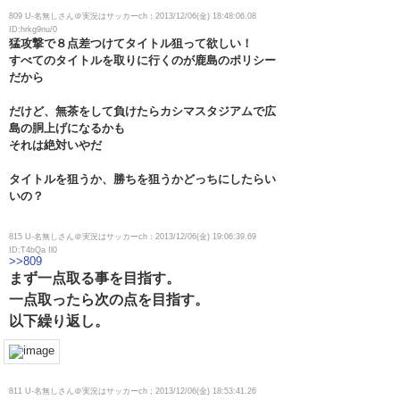
809 U-名無しさん＠実況はサッカーch：2013/12/06(金) 18:48:06.08
ID:hrkg9nu/0
猛攻撃で８点差つけてタイトル狙って欲しい！
すべてのタイトルを取りに行くのが鹿島のポリシー
だから
だけど、無茶をして負けたらカシマスタジアムで広
島の胴上げになるかも
それは絶対いやだ
タイトルを狙うか、勝ちを狙うかどっちにしたらい
いの？
815 U-名無しさん＠実況はサッカーch：2013/12/06(金) 19:06:39.69
ID:T4bQa Il0
>>809
まず一点取る事を目指す。
一点取ったら次の点を目指す。
以下繰り返し。
811 U-名無しさん＠実況はサッカーch：2013/12/06(金) 18:53:41.26