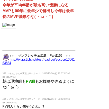
今年が平均年齢が最も高い優勝になる
MVPも00年に最年少で排出し今年は最年
長のMVP濃厚やな(´・ω・｀)
↑↑↑ サンフレッチェ広島 Part1155 ↑↑↑
http://ikura.2ch.net/test/read.cgi/soccer/13861
53864
383 U-名無しさん＠実況はサッカーch：2013/12/06(金) 20:07:07.90
ID:YQioW6jj0
朝は現地組も
PV組
もお腹冷やさぬように
な(´･ω･`)
404 U-名無しさん＠実況はサッカーch：2013/12/06(金) 20:52:02.66
ID:1XbFQI800
PV何人くらい来そうかね。？