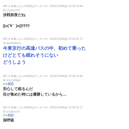
446 U-名無しさん＠実況はサッカーch：2013/12/06(金) 22:30:24.94
ID:z7s4m/rY0
決戦前夜だね
((o(´∀｀)o))ﾜｸﾜｸ
450 U-名無しさん＠実況はサッカーch：2013/12/06(金) 22:42:52.72
ID:6aYHS8sL0
今東京行の高速バスの中、初めて乗った
けどとても眠れそうにない
どうしよう
451 U-名無しさん＠実況はサッカーch：2013/12/06(金) 22:44:14.90
ID:X1cLH56g0
>>450
安心して眠るんだ
目が覚めた時には優勝しているから…
452 U-名無しさん＠実況はサッカーch：2013/12/06(金) 22:44:32.17
ID:z7s4m/rY0
>>450
深呼吸