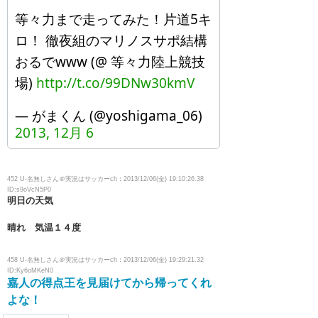
等々力まで走ってみた！片道5キ
ロ！ 徹夜組のマリノスサポ結構
おるでwww (@ 等々力陸上競技
場)
http://t.co/99DNw30kmV
— がまくん (@yoshigama_06)
2013, 12月 6
452 U-名無しさん＠実況はサッカーch：2013/12/06(金) 19:10:26.38
ID:s9oVcN5P0
明日の天気
晴れ 気温１４度
458 U-名無しさん＠実況はサッカーch：2013/12/06(金) 19:29:21.32
ID:Ky6oMKeN0
嘉人の得点王を見届けてから帰ってくれ
よな！