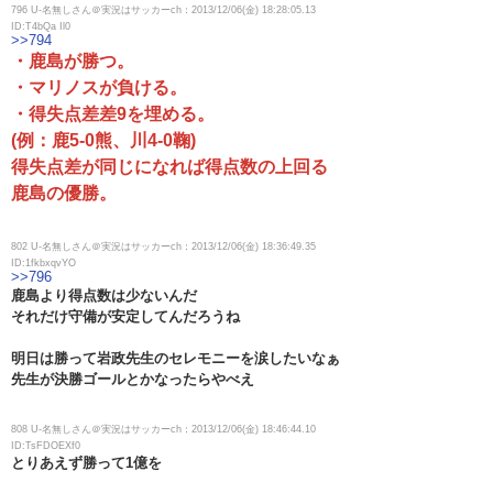
796 U-名無しさん＠実況はサッカーch：2013/12/06(金) 18:28:05.13
ID:T4bQa Il0
>>794
・鹿島が勝つ。
・マリノスが負ける。
・得失点差差9を埋める。
(例：鹿5-0熊、川4-0鞠)
得失点差が同じになれば得点数の上回る
鹿島の優勝。
802 U-名無しさん＠実況はサッカーch：2013/12/06(金) 18:36:49.35
ID:1fkbxqvYO
>>796
鹿島より得点数は少ないんだ
それだけ守備が安定してんだろうね
明日は勝って岩政先生のセレモニーを涙したいなぁ
先生が決勝ゴールとかなったらやべえ
808 U-名無しさん＠実況はサッカーch：2013/12/06(金) 18:46:44.10
ID:TsFDOEXf0
とりあえず勝って1億を