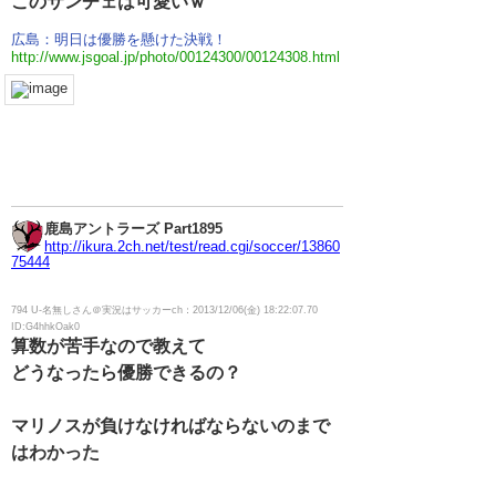
このサンチェは可愛いｗ
広島：明日は優勝を懸けた決戦！
http://www.jsgoal.jp/photo/00124300/00124308.html
鹿島アントラーズ Part1895
http://ikura.2ch.net/test/read.cgi/soccer/13860
75444
794 U-名無しさん＠実況はサッカーch：2013/12/06(金) 18:22:07.70
ID:G4hhkOak0
算数が苦手なので教えて
どうなったら優勝できるの？
マリノスが負けなければならないのまで
はわかった