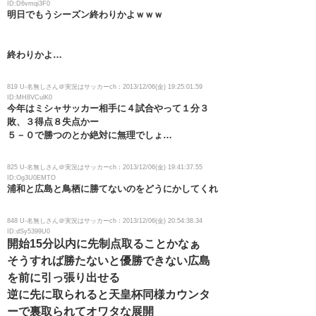
ID:D6vmqi3F0
明日でもうシーズン終わりかよｗｗｗ
終わりかよ…
819 U-名無しさん＠実況はサッカーch：2013/12/06(金) 19:25:01.59
ID:MH8VCulK0
今年はミシャサッカー相手に４試合やって１分３
敗、３得点８失点かー
５－０で勝つのとか絶対に無理でしょ…
825 U-名無しさん＠実況はサッカーch：2013/12/06(金) 19:41:37.55
ID:Og3U0EMTO
浦和と広島と鳥栖に勝てないのをどうにかしてくれ
848 U-名無しさん＠実況はサッカーch：2013/12/06(金) 20:54:38.34
ID:dSy5399U0
開始15分以内に先制点取ることかなぁ
そうすれば勝たないと優勝できない広島
を前に引っ張り出せる
逆に先に取られると天皇杯同様カウンタ
ーで裏取られてオワタな展開