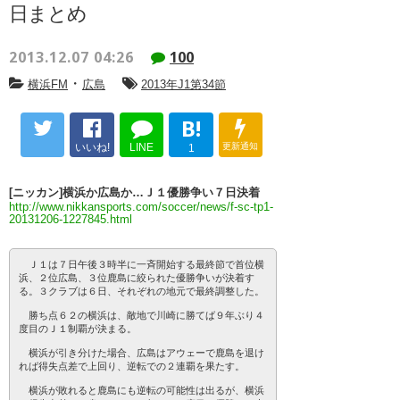
日まとめ
2013.12.07 04:26
100
・
横浜FM
広島
2013年J1第34節
B!
いいね!
LINE
更新通知
1
[ニッカン]横浜か広島か…Ｊ１優勝争い７日決着
http://www.nikkansports.com/soccer/news/f-sc-tp1-
20131206-1227845.html
Ｊ１は７日午後３時半に一斉開始する最終節で首位横
浜、２位広島、３位鹿島に絞られた優勝争いが決着す
る。３クラブは６日、それぞれの地元で最終調整した。
勝ち点６２の横浜は、敵地で川崎に勝てば９年ぶり４
度目のＪ１制覇が決まる。
横浜が引き分けた場合、広島はアウェーで鹿島を退け
れば得失点差で上回り、逆転での２連覇を果たす。
横浜が敗れると鹿島にも逆転の可能性は出るが、横浜