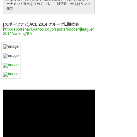
ーナメント進出を決めている。（以下略、全文はリンク
先で）
[スポーツナビ]ACL 2014 グループE順位表
http://sportsnavi.yahoo.co.jp/sports/soccer/jleague/
2014/ranking/87/