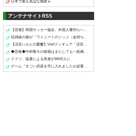
日本で最も底辺な職業ｗ
アンテナサイトRSS
【悲報】韓国サッカー協会、外国人審判らへ性的接待疑惑→…
従姉妹の娘が「ワイニートのジッジ（金持ち）」にやたら…
【涼宮ハルヒの憂鬱】Vivitフィギュア「涼宮ハルヒ」プラ…
◆悲報◆中村敬斗の移籍はまたしても一筋縄ではいかず？ス…
ドイツ、猛暑による死者が9600人に
ゲーム「すごい武器を手に入れましたが必要レベルに達し…