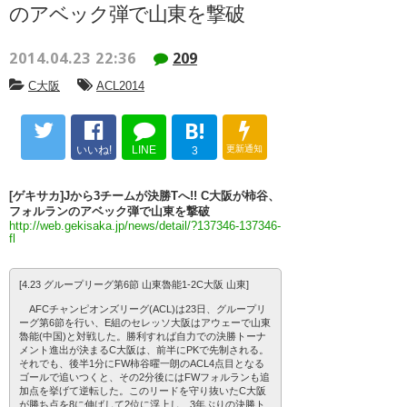
のアベック弾で山東を撃破
2014.04.23 22:36
209
C大阪
ACL2014
B!
いいね!
LINE
更新通知
3
[ゲキサカ]Jから3チームが決勝Tへ!! C大阪が柿谷、
フォルランのアベック弾で山東を撃破
http://web.gekisaka.jp/news/detail/?137346-137346-
fl
[4.23 グループリーグ第6節 山東魯能1-2C大阪 山東]
AFCチャンピオンズリーグ(ACL)は23日、グループリ
ーグ第6節を行い、E組のセレッソ大阪はアウェーで山東
魯能(中国)と対戦した。勝利すれば自力での決勝トーナ
メント進出が決まるC大阪は、前半にPKで先制される。
それでも、後半1分にFW柿谷曜一朗のACL4点目となる
ゴールで追いつくと、その2分後にはFWフォルランも追
加点を挙げて逆転した。このリードを守り抜いたC大阪
が勝ち点を8に伸ばして2位に浮上し、3年ぶりの決勝ト