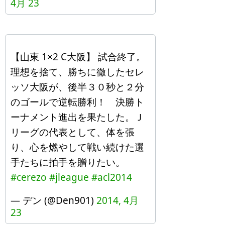
4月 23
【山東 1×2 C大阪】 試合終了。
理想を捨て、勝ちに徹したセレ
ッソ大阪が、後半３０秒と２分
のゴールで逆転勝利！ 決勝ト
ーナメント進出を果たした。Ｊ
リーグの代表として、体を張
り、心を燃やして戦い続けた選
手たちに拍手を贈りたい。
#cerezo
#jleague
#acl2014
— デン (@Den901)
2014, 4月
23