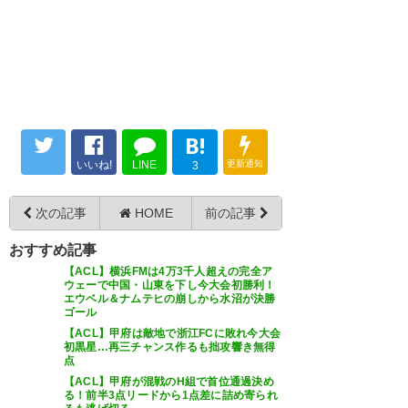
B!
いいね!
LINE
更新通知
3
次の記事
HOME
前の記事
おすすめ記事
【ACL】横浜FMは4万3千人超えの完全ア
ウェーで中国・山東を下し今大会初勝利！
エウベル＆ナムテヒの崩しから水沼が決勝
ゴール
【ACL】甲府は敵地で浙江FCに敗れ今大会
初黒星…再三チャンス作るも拙攻響き無得
点
【ACL】甲府が混戦のH組で首位通過決め
る！前半3点リードから1点差に詰め寄られ