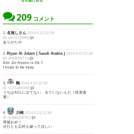
るも逃げ切る
209
コメント
名無しさん
1.
2014.4.23 22:38
ID: g5Y2JiOWNj
ありがたや
Riyan Al Jidani ( Saudi Arabia )
2.
2014.4.23 22:38
ID: I4NjRhNTYx
Kim Jin-Hyeon is Ok ?
I hope to be okay
鞠
3.
2014.4.23 22:39
ID: U1YjJjNDM3
うちはACLに出てない、出ていないんだ（現実逃
避）
川崎
4.
2014.4.23 22:39
ID: Q3MmZlZTE2
突破おめ！
ぜひとも広州も破ってほしい