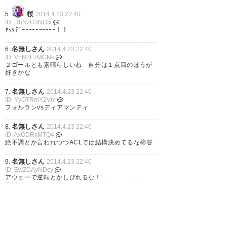
桜
5.
2014.4.23 22:40
ID: RhNzU3NGIx
ﾔｯﾀﾃﾞｰｰｰｰｰｰｰｰｰｰ！！
名無しさん
6.
2014.4.23 22:40
ID: VhN2EzMGNk
２ゴールとも素晴らしいね 自分は１点目のほうが
好きかな
名無しさん
7.
2014.4.23 22:40
ID: YyOTRmY2Vm
フォルランvsディアマンティ
名無しさん
8.
2014.4.23 22:40
ID: AxODRkMTQ4
絶不調とか言われつつACLでは結構決めてるな柿谷
名無しさん
9.
2014.4.23 22:40
ID: EwZDAyNDcy
アウェーで逆転とかしびれるな！
最近ネガる※ばかりみてたけど今日だけは喜ぼう
ぞ！
名無しさん
10.
2014.4.23 22:40
ID: ZhOWYwYjkw