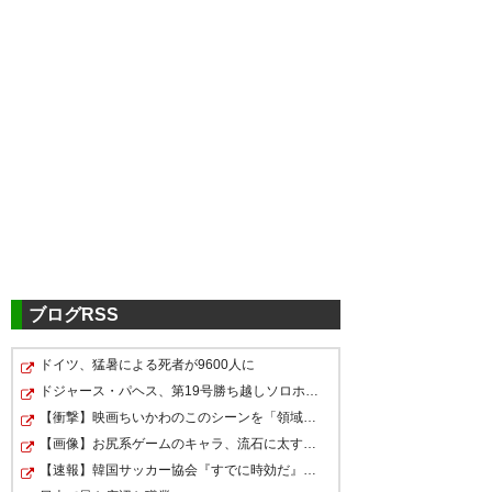
ブログRSS
ドイツ、猛暑による死者が9600人に
ドジャース・パヘス、第19号勝ち越しソロホームラン！！…
【衝撃】映画ちいかわのこのシーンを「領域展開」と呼ん…
【画像】お尻系ゲームのキャラ、流石に太すぎるｗｗｗｗ
【速報】韓国サッカー協会『すでに時効だ』、外国人審判…