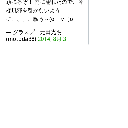
頑張るぞ！ 雨に濡れたので、皆
様風邪を引かないよう
に、、、、願う～(σ･ˇ∀･)σ
— グラスプ 元田光明
(motoda88)
2014, 8月 3