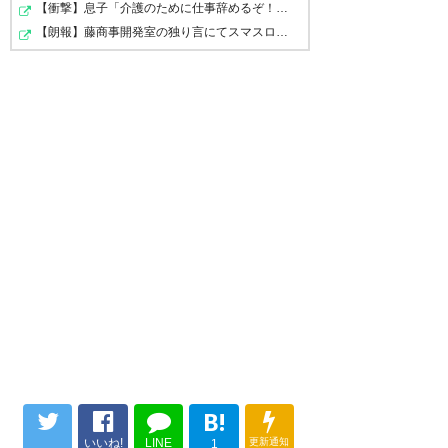
【衝撃】息子「介護のために仕事辞めるぞ！！」→結果・・…
【朗報】藤商事開発室の独り言にてスマスロ禁書目録2の「…
B!
いいね!
LINE
更新通知
1