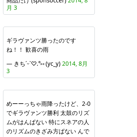
商品だけ (sponsoccer)
2014, 8
月 3
ギラヴァンツ勝ったのです
ね！！ 歓喜の雨
— きちˊᵕˋ♡.°⑅ (yc_y)
2014, 8月
3
めーーっちゃ雨降ったけど、2-0
でギラヴァンツ勝利 太鼓のリズ
ムがはんぱない 特にスネアの人
のリズムのきざみ方ぱない んで