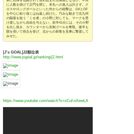
第に自陣を包囲されて攻め込まれる展開となるが、中央
に人数を掛けて正門を閉じ、本丸への進入は許さず。ク
ロスやロングボールといった外からの砲撃は、GKとDF
を中心に粘り強くはね返し続けた。巧みな動きで北九州
の陥落を狙う「くせ者」の小野に対しても、マークを受
け渡しながら自由を与えない。前半41分には、その小野
を出し抜き、カウンターから先制ゴールを奪取。後半も
隙を突いて得点を挙げ、北からの刺客を見事に撃退して
みせた。
[J’s GOAL]J2順位表
http://www.jsgoal.jp/ranking/j2.html
https://www.youtube.com/watch?v=sCuf-oXewLA