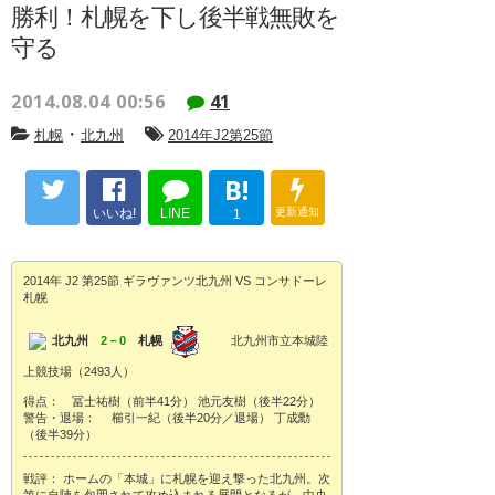
勝利！札幌を下し後半戦無敗を
守る
2014.08.04 00:56
41
・
札幌
北九州
2014年J2第25節
B!
いいね!
LINE
更新通知
1
2014年 J2 第25節 ギラヴァンツ北九州 VS コンサドーレ
札幌
北九州
2－0
札幌
北九州市立本城陸
上競技場（2493人）
得点： 冨士祐樹（前半41分） 池元友樹（後半22分）
警告・退場： 櫛引一紀（後半20分／退場） 丁成勳
（後半39分）
戦評： ホームの「本城」に札幌を迎え撃った北九州。次