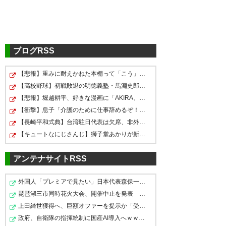
ブログRSS
【悲報】重みに耐えかねた本棚って「こう」壊れるらしい…
【高校野球】初戦敗退の明徳義塾・馬淵史郎監督…過熱する…
【悲報】堀越耕平、好きな漫画に「AKIRA、ヒストリエ、…
【衝撃】息子「介護のために仕事辞めるぞ！！」→結果・・…
【長崎平和式典】台湾駐日代表は欠席、非外交団扱いに抗…
【キュートなにじさんじ】獅子堂あかりが新衣装で魅せる…
アンテナサイトRSS
外国人「プレミアで見たい」日本代表森保一監督、退任後…
琵琶湖三市同時花火大会、開催中止を発表 場所時刻不明…
上田綺世獲得へ、巨額オファーを提示か「受け取った」 …
政府、自衛隊の指揮統制に国産AI導入へｗｗｗ「新しい戦…