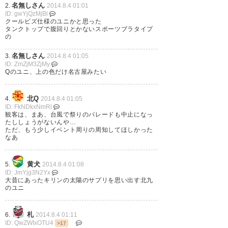
名無しさん
2.
2014.8.4 01:01
ID: gwYjQzMjBl
クールビズ仕様のユニかと思った
タンクトップで腹回りとかないスポーツブラタイプ
の
名無しさん
3.
2014.8.4 01:05
ID: ZmZjM3ZjMy
Qのユニ、上の色だけ名古屋みたい
北Q
4.
2014.8.4 01:05
ID: FkNDkxNmRl
観客は、まあ、台風で祭りのパレードも中止になっ
たししょうがないんや…
ただ、もう少しイベント周りの周知してほしかった
なあ
黄犬
5.
2014.8.4 01:08
ID: JmYjg3N2Yx
大昔にあったキリンの太陽のサプリを思い出す北九
のユニ
札
6.
2014.8.4 01:11
ID: QwZWIxOTU4
>17