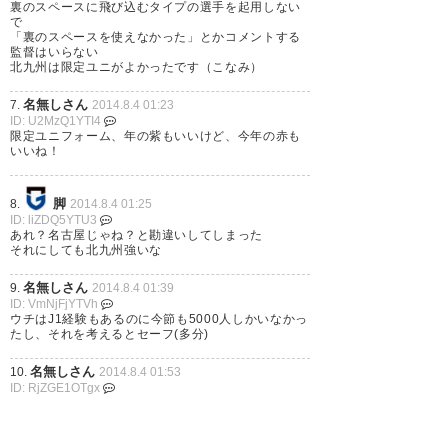
裏のスペースに飛び込むタイプの選手を起用しない
で
「裏のスペースを使えなかった」とかコメントする
監督はいらない
北九州は限定ユニがよかったです（こなみ）
名無しさん
7.
2014.8.4 01:23
ID: U2MzQ1YTI4
限定ユニフォーム、年の紫もいいけど、今年の赤も
いいね！
脚
8.
2014.8.4 01:25
ID: liZDQ5YTU3
あれ？名古屋じゃね？と勘違いしてしまった
それにしても北九州強いな
名無しさん
9.
2014.8.4 01:39
ID: VmNjFjYTVh
ウチはJ1経験もあるのに今節も5000人しかいなかっ
たし、それを考えるとセーフ(多分)
名無しさん
10.
2014.8.4 01:53
ID: RjZGE1OTgx
財前を育てるとかもうやめようよ
コメントも采配も全く成長してない
ギャンブル采配の当たりだけをピックアップする人
もいるけど一時の成功体験に溺れるのは最低のギャ