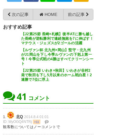
次の記事
HOME
前の記事
おすすめ記事
【J2第25節 長崎×札幌】後半ATに勝ち越し
た長崎が逆転勝利で連続無敗を7に伸ばす！
マテウス・ジェズスが2ゴールの活躍
【ルヴァン杯 北九州×岡山】堅守・北九州
がJ1岡山を下し今季ルヴァンの下剋上第一
号！今季公式戦の4勝はすべてクリーンシー
ト
【J2第25節 いわき×秋田】いわきが谷村2
発で秋田を下し5月以来のホーム戦白星！2
連勝で7位に浮上
41
コメント
北Q
1.
2014.8.4 01:01
ID: MyOGQ4NTRj
>11
観客数についてはノーコメントで