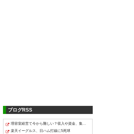
ブログRSS
理容室経営て今から難しい？収入や資金、集客はどれくら…
楽天イーグルス、日ハム打線に5死球