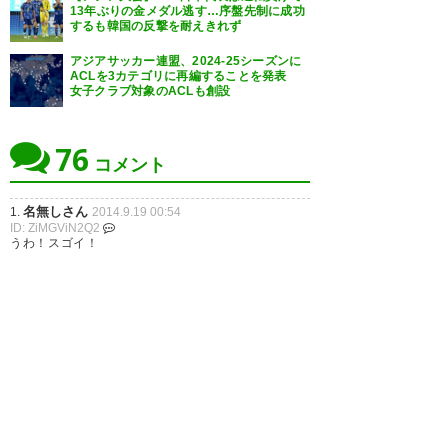
13年ぶりの金メダル逃す…序盤先制に成功
するも韓国の反撃を耐えきれず
アジアサッカー連盟、2024-25シーズンに
ACLを3カテゴリに再編することを発表
女子クラブ対象のACLも創設
76
コメント
名無しさん
1.
2014.9.19 00:54
ID: ZiMGViN2Q2
うわ！スゴイ！
何スコ？
名無しさん
2.
2014.9.19 00:56
ID: dhNzc3NWZj
つまんない試合だな
名無しさん
3.
2014.9.19 00:58
ID: gwZDBjNzIx
オウンゴールしたヨルダンの選手のリアクションが
可愛かった