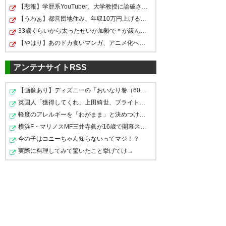
【悲報】学歴系YouTuber、大学教授に論破されたので仲間…
【うわぁ】都営団地住み、年収10万円上げると「大変なこ…
33歳くらいから太ったせいか加齢で＊が緩んだのかチョビ…
【やはり】あのドカ食いマンガ、アニメ化へｗｗｗｗｗｗ…
アンテナサイトRSS
【画像あり】ディズニーの「おいなり巻（600円）」、卑猥…
英国人「獲得してくれ」上田綺世、ブライトン移籍が浮上…
軽度のアレルギーを「わがまま」と決めつけ嫌味を言って…
横浜F・マリノスMF三井寺眞が16歳で開幕スタメン出場し最…
今の子はコニーちゃん知らないってマジ！？
実際に料理してみて驚いたこと挙げてけ→