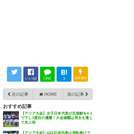
B!
いいね!
LINE
更新通知
3
次の記事
HOME
前の記事
おすすめ記事
【アジア大会】女子日本代表が北朝鮮を4-1
で下し3度目の優勝！大会連覇は男女を通じ
て史上初
【アジア大会】U22日本代表は逆転負けで