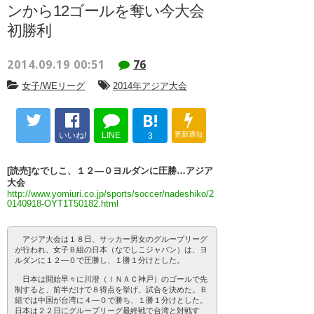
ンから12ゴールを奪い今大会
初勝利
2014.09.19 00:51
76
女子/WEリーグ
2014年アジア大会
B!
いいね!
LINE
更新通知
3
[読売]なでしこ、１２―０ヨルダンに圧勝…アジア
大会
http://www.yomiuri.co.jp/sports/soccer/nadeshiko/2
0140918-OYT1T50182.html
アジア大会は１８日、サッカー男女のグループリーグ
が行われ、女子Ｂ組の日本（なでしこジャパン）は、ヨ
ルダンに１２―０で圧勝し、１勝１分けとした。
日本は開始早々に川澄（ＩＮＡＣ神戸）のゴールで先
制すると、前半だけで８得点を挙げ、試合を決めた。Ｂ
組では中国が台湾に４―０で勝ち、１勝１分けとした。
日本は２２日にグループリーグ最終戦で台湾と対戦す