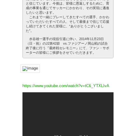
と信じています。今後は、皆様に恩返しするために、育
成の事業を通じてサッカーにかかわり、その実現に邁進
したいと思います。
これまで一緒にプレーしてきたすべての選手、かかわ
っていただいたすべての人、そして最後まで信じて応援
し続けてきてくれた皆様に、“ありがとうございまし
た”。
水谷雄一選手の現役引退に伴い、2014年11月23日
（日・祝）のJ2第42節 vs.ファジアーノ岡山戦の試合
終了後に行う『最終戦セレモニー』にて、ファン・サポ
ーターの皆様にご挨拶をさせていただきます。
https://www.youtube.com/watch?v=tC6_YTXLIvA