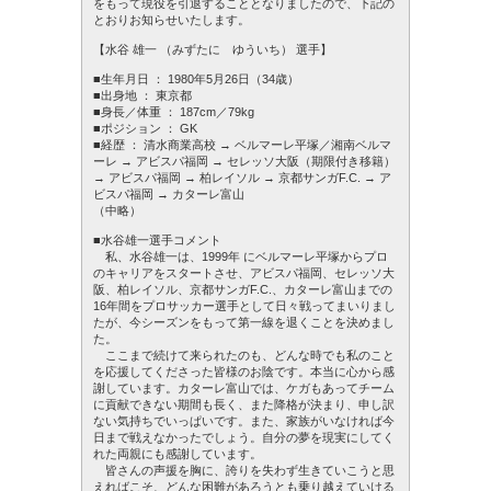
をもって現役を引退することとなりましたので、下記の
とおりお知らせいたします。
【水谷 雄一 （みずたに ゆういち） 選手】
■生年月日 ： 1980年5月26日（34歳）
■出身地 ： 東京都
■身長／体重 ： 187cm／79kg
■ポジション ： GK
■経歴 ： 清水商業高校 → ベルマーレ平塚／湘南ベルマ
ーレ → アビスパ福岡 → セレッソ大阪（期限付き移籍）
→ アビスパ福岡 → 柏レイソル → 京都サンガF.C. → ア
ビスパ福岡 → カターレ富山
（中略）
■水谷雄一選手コメント
私、水谷雄一は、1999年 にベルマーレ平塚からプロ
のキャリアをスタートさせ、アビスパ福岡、セレッソ大
阪、柏レイソル、京都サンガF.C.、カターレ富山までの
16年間をプロサッカー選手として日々戦ってまいりまし
たが、今シーズンをもって第一線を退くことを決めまし
た。
ここまで続けて来られたのも、どんな時でも私のこと
を応援してくださった皆様のお陰です。本当に心から感
謝しています。カターレ富山では、ケガもあってチーム
に貢献できない期間も長く、また降格が決まり、申し訳
ない気持ちでいっぱいです。また、家族がいなければ今
日まで戦えなかったでしょう。自分の夢を現実にしてく
れた両親にも感謝しています。
皆さんの声援を胸に、誇りを失わず生きていこうと思
えればこそ、どんな困難があろうとも乗り越えていける