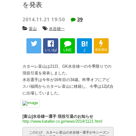
を発表
2014.11.21 19:50
39
富山
水谷雄一
B!
いいね!
LINE
更新通知
2
カターレ富山は21日、GK水谷雄一の今季限りでの
現役引退を発表しました。
水谷選手は今年が16年目の34歳。昨季オフにアビ
スパ福岡からカターレ富山に移籍し、今季は12試合
に出場していました。
[富山]水谷雄一選手 現役引退のお知らせ
http://www.kataller.co.jp/news/2014/1121.html
このたび、カターレ富山の水谷雄一選手が今シーズン