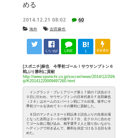
める
2014.12.21 08:02
60
海外
吉田麻也
B!
いいね!
LINE
更新通知
1
[スポニチ]麻也 今季初ゴール！サウサンプトン６
戦ぶり勝利に貢献
http://www.sponichi.co.jp/soccer/news/2014/12/20/k
iji/K20141220009497260.html
イングランド・プレミアリーグ第１７節の７試合が２
０日に行われ、サウサンプトンの日本代表ＤＦ吉田麻也
（２６）はホームのエバートン戦にフル出場。後半に今
季初ゴールを決めて３―０の勝利に貢献した。
８日のマンチェスターＵ戦以来２試合ぶりの先発出場
となった吉田は２―０の後半３７分、左クロスに合わせ
てゴール前に飛び込み、相手選手２人と競り合いながら
ヘディングで叩き込んで、勝利を決定づける３点目を決
めた。