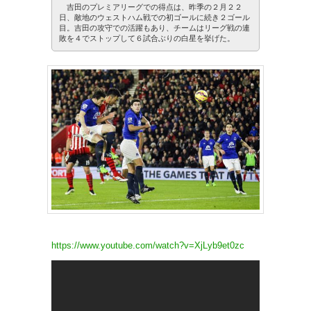
吉田のプレミアリーグでの得点は、昨季の２月２２
日、敵地のウェストハム戦での初ゴールに続き２ゴール
目。吉田の攻守での活躍もあり、チームはリーグ戦の連
敗を４でストップして６試合ぶりの白星を挙げた。
https://www.youtube.com/watch?v=XjLyb9et0zc