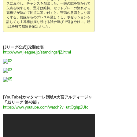
スに反応し、チャンスを創出した。一瞬の隙を突かれて
失点を喫するも、堅守は維持。セットプレーの流れから
高橋祐が決めて同点に追い付くと、守備の意識をより高
くする。前線からのプレスを激しくし、ポゼッションを
許しても主導権は握り続ける試合運びで引き分けに。勝
点1を得て残留を確定させた。
[Jリーグ公式]J2順位表
http://www.jleague.jp/standings/j2.html
[YouTube]カマタマーレ讃岐×大宮アルディージャ
「J2リーグ 第40節」
https://www.youtube.com/watch?v=uttOghp2Ufc