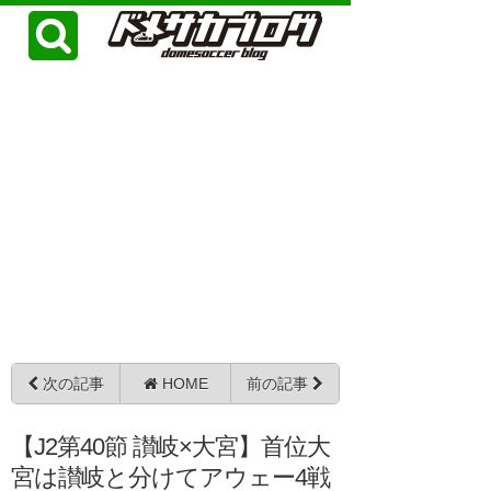
次の記事
HOME
前の記事
【J2第40節 讃岐×大宮】首位大
宮は讃岐と分けてアウェー4戦