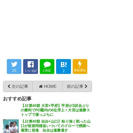
B!
25
いいね!
LINE
更新通知
2
次の記事
HOME
前の記事
おすすめ記事
【J2第40節 大宮×甲府】甲府が3試合ぶり
の勝利でPO圏内の6位浮上！大宮は連勝ス
トップで崖っぷちに
【J2第40節 仙台×山口】粘り強く戦った山
口が前節同様追いついてのドローで残留へ
着実に前進 仙台は連勝逃す