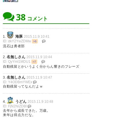
38
コメント
海豚
1.
2015.11.9 10:41
ID: dkY2YwZDMw
>6
流石は勇者部
名無しさん
2.
2015.11.9 10:44
ID: QyYmI1MDU1
>7
自動残留とかいうよく分からん響きのフレーズ
名無しさん
3.
2015.11.9 10:47
ID: Y4ODBmYWEx
自動残留ってなんだよｗ
うどん
4.
2015.11.9 10:48
ID: FjN2NiZDBl
去年から成長できた。万歳。
来年は得点力だな。
名無しさん
5.
2015.11.9 10:48