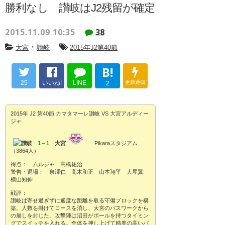
勝利なし 讃岐はJ2残留が確定
2015.11.09 10:35
38
・
大宮
讃岐
2015年J2第40節
B!
25
いいね!
LINE
更新通知
2
2015年 J2 第40節 カマタマーレ讃岐 VS 大宮アルディー
ジャ
讃岐
1－1
大宮
Pikaraスタジアム
（3864人）
得点： ムルジャ 高橋祐治
警告・退場： 泉澤仁 高木和正 山本翔平 大屋翼
横山知伸
戦評：
讃岐は寄せ過ぎずに適度な距離を取る守備ブロックを構
築。人数を掛けてコースを消し、大宮のパスワークから
の崩しを封じた。攻撃陣は沼田がボールを持つタイミン
グでスイッチを入れる。全体を押し上げて精度の高いパ