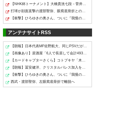
【NHK杯トーナメント】大橋貴洸七段－菅井竜也八段
打球が顔面直撃の渡部聖弥、眼窩底骨折との診断
【衝撃】ひろゆきの奥さん、ついに『我慢の限界』を迎え…
アンテナサイトRSS
【朗報】日本代表MF佐野航大、同じPSVだが堂安を超える評…
【画像あり】居酒屋「6人で長居して会計4939円！喋りたい…
【カードキャプターさくら】コトブキヤ「木之本桜 [包囲(…
【朗報】冨安健洋、クリスタルパレス加入を正式発表！
【衝撃】ひろゆきの奥さん、ついに『我慢の限界』を迎え…
西武・渡部聖弥、左眼窩底骨折で離脱へ