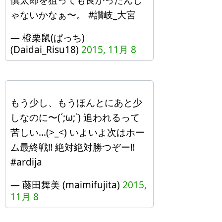
慎太郎を狙っても良かったんじ
ゃないかなぁ〜。 #讃岐_大宮
— 橙栗鼠(ぱっち)
(Daidai_Risu18)
2015, 11月 8
もう少し、もうほんとにあと少
しなのに〜(´;ω;`) 追われるって
苦しい…(>_<) いよいよ次はホー
ム最終戦‼︎ 絶対絶対勝つぞー‼︎
#ardija
— 藤田舞美 (maimifujita)
2015,
11月 8