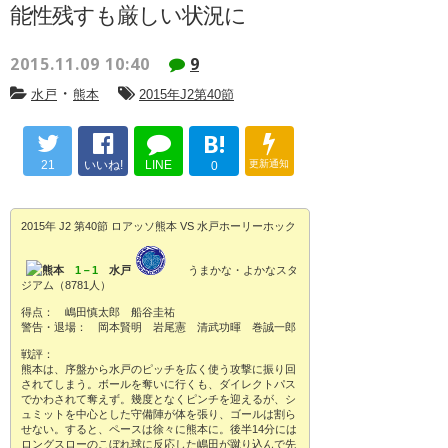
能性残すも厳しい状況に
2015.11.09 10:40
9
・
水戸
熊本
2015年J2第40節
B!
21
いいね!
LINE
更新通知
0
2015年 J2 第40節 ロアッソ熊本 VS 水戸ホーリーホック
熊本
1－1
水戸
うまかな・よかなスタ
ジアム（8781人）
得点： 嶋田慎太郎 船谷圭祐
警告・退場： 岡本賢明 岩尾憲 清武功暉 巻誠一郎
戦評：
熊本は、序盤から水戸のピッチを広く使う攻撃に振り回
されてしまう。ボールを奪いに行くも、ダイレクトパス
でかわされて奪えず。幾度となくピンチを迎えるが、シ
ュミットを中心とした守備陣が体を張り、ゴールは割ら
せない。すると、ペースは徐々に熊本に。後半14分には
ロングスローのこぼれ球に反応した嶋田が蹴り込んで先