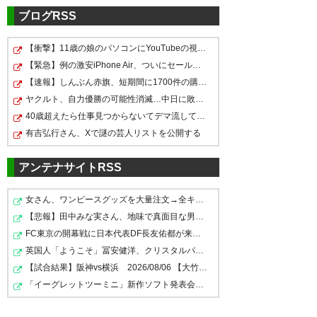
ブログRSS
【衝撃】11歳の娘のパソコンにYouTubeの視聴時間の制限を…
【緊急】例の激安iPhone Air、ついにセール終了のカウン…
【速報】しんぶん赤旗、短期間に1700件の購読申し込みで…
ヤクルト、自力優勝の可能性消滅…中日に敗れ今季ワースト…
40歳超えたら仕事見つからないてデマ流してる奴誰なの？
有吉弘行さん、Xで謎の芸人リストを公開する
アンテナサイトRSS
女さん、ワンピースグッズを大量注文→全キャンセルで逮捕…
【悲報】田中みな実さん、地味で真面目な男性への最後の…
FC東京の開幕戦に日本代表DF長友佑都が来場し挨拶 去就…
英国人「ようこそ」冨安健洋、クリスタルパレス加入が決…
【試合結果】阪神vs横浜 2026/08/06 【大竹6回3失点 ガ…
「イーグレットツーミニ」新作ソフト発表会、8月27日に配…