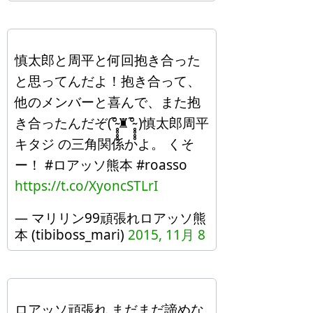
慎太郎と周平と何回抱き合った
と思ってんだよ！抱き合って、
他のメンバーと喜んで、また抱
き合ったんだぞ(°̴̥̥̥̥̃♜°̴̥̥̥̥̃ )慎太郎周平
キタジ の三角関係かよ。 くそ
ー！ #ロアッソ熊本 #roasso
https://t.co/XyoncSTLrI
— マリリン99頑張れロアッソ熊
本 (tibiboss_mari)
2015, 11月 8
ロアッソ頑張れ まだまだ諦めな