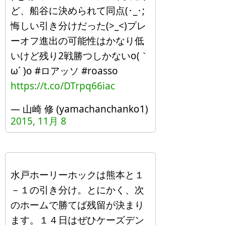
ど、船谷に決められて同点(･_･;
悔しい引き分けだった(>_<)プレ
ーオフ進出の可能性はかなり低
いけど残り2戦勝つしかないo(｀
ω´ )o #ロアッソ #roasso
https://t.co/DTrpq66iac
— 山崎 修 (yamachanchanko1)
2015, 11月 8
水戸ホーリーホックは熊本と１
－１の引き分け。とにかく、次
のホームで勝てば残留が決まり
ます。１４日はぜひケーズデン