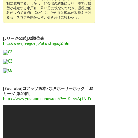
制に成功する。しかし、他会場の結果により、勝てば残
留が確定する水戸も、同18分に執念でつなぎ、最後は船
谷が決めて同点に追い付く。その後は熊本が攻勢を掛け
るも、スコアを動かせず、引き分けに終わった。
[Jリーグ公式]J2順位表
http://www.jleague.jp/standings/j2.html
[YouTube]ロアッソ熊本×水戸ホーリーホック「J2
リーグ 第40節」
https://www.youtube.com/watch?v=-KFvvAjTNUY