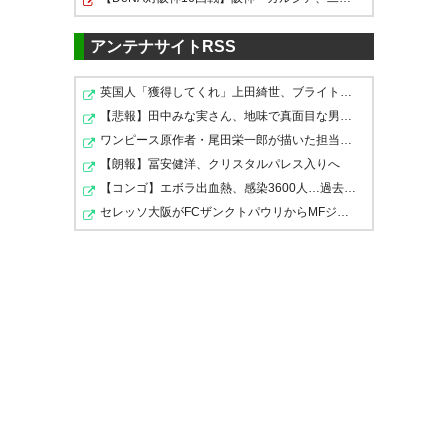
アンテナサイトRSS
亜土夢はすごいなぁ。移籍して
英国人「獲得してくれ」上田綺世、ブライトン移籍が浮上…
よかったね。
【悲報】田中みな実さん、地味で真面目な男性への最後の…
ワンピース原作者・尾田栄一郎が描いた担当編集の似顔絵…
— kamijun (kamijun3104)
【朗報】冨安健洋、クリスタルパレス入りへ
2016, 4月 19
【コンゴ】エボラ出血熱、感染3600人…過去最大の流行に
セレッソ大阪がFCザンクトパウリからMFジャクソン・アー…
亜土夢さんまたまたゴール！ キ
レッキレだな(((o(*ﾟ▽ﾟ*)o)))
— ﾐｻｷ◡̈* (msk_233)
2016, 4月
19