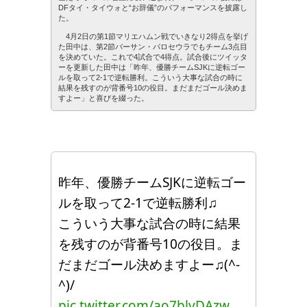
DFタイ・タイウォと“お辞儀”のパフォーマンスを披露し
た。
4月2日の第1節マリエハムン戦でいきなり2得点を挙げ
た田中は、第2節バーサン・パロセウラでもチーム3点目
を決めていた。これで4試合で4得点。試合後にツイッタ
ーを更新した田中は「昨年、優勝チームSJKに逆転ゴー
ルを取って2-1で逆転勝利。こういう大事な試合の時に
結果を残すのが背番号10の役目。まだまだゴール決めま
すよー」と喜びを綴った。
昨年、優勝チームSJKに逆転ゴー
ルを取って2-1で逆転勝利♫
こういう大事な試合の時に結果
を残すのが背番号10の役目。ま
だまだゴール決めますよー♫(^-
^)/
pic.twitter.com/ao7blvDAzw