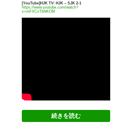
[YouTube]HJK TV: HJK – SJK 2-1
https://www.youtube.com/watch?
v=mFXCxTbNKOM