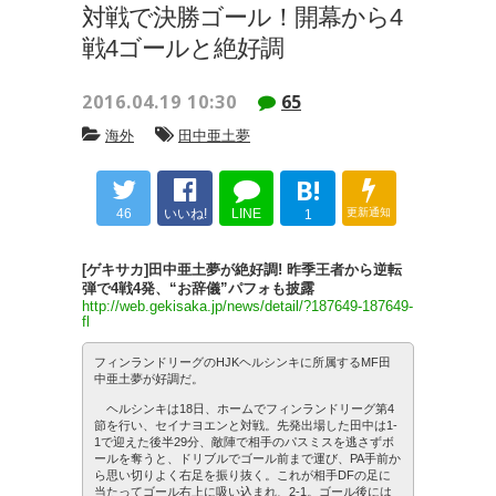
対戦で決勝ゴール！開幕から4
戦4ゴールと絶好調
2016.04.19 10:30
65
海外
田中亜土夢
B!
46
いいね!
LINE
更新通知
1
[ゲキサカ]田中亜土夢が絶好調! 昨季王者から逆転
弾で4戦4発、“お辞儀”パフォも披露
http://web.gekisaka.jp/news/detail/?187649-187649-
fl
フィンランドリーグのHJKヘルシンキに所属するMF田
中亜土夢が好調だ。
ヘルシンキは18日、ホームでフィンランドリーグ第4
節を行い、セイナヨエンと対戦。先発出場した田中は1-
1で迎えた後半29分、敵陣で相手のパスミスを逃さずボ
ールを奪うと、ドリブルでゴール前まで運び、PA手前か
ら思い切りよく右足を振り抜く。これが相手DFの足に
当たってゴール右上に吸い込まれ、2-1。ゴール後には