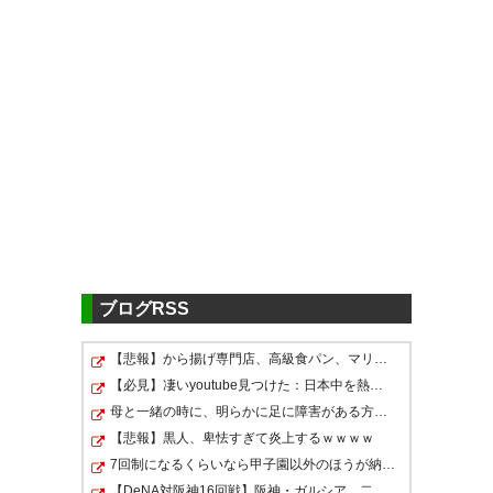
ツイッターの反応
ハリル、亜土夢の出てる試合見
てくれてるんかな
— カッパッパ (ko_du06)
2016,
4月 19
ブログRSS
【悲報】から揚げ専門店、高級食パン、マリトッツォ、24…
田中亜土夢が点決めてHJK勝った
【必見】凄いyoutube見つけた：日本中を熱狂させたLiSAの…
母と一緒の時に、明らかに足に障害がある方が歩いていた…
— 零音P@指蹴 (rainP0322)
【悲報】黒人、卑怯すぎて炎上するｗｗｗｗ
2016, 4月 19
7回制になるくらいなら甲子園以外のほうが納得 聖地常連…
【DeNA対阪神16回戦】阪神・ガルシア、二試合連発第2号3…