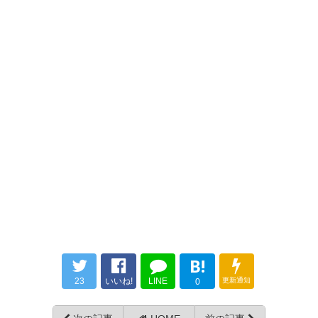
— しおん@SGEモード
(shn72fb)
2016, 7月 24
やったぁ〜〜 ザスパ久しぶりの
勝利 内容よりも結果 ‼️
ザスパ久しぶりに勝
— スバルプレオ
(U6dEXqM9nfyn5dC)
2016, 7月
利！！！！！！ 久々にわくわく
24
したぜ！！！！！
— なべのすけ
YUSUKE/WATANABE (snfgq)
2016, 7月 24
高瀬の有言実行すごい！！
B!
— Daisuke (interyd441)
2016,
7月 24
23
いいね!
LINE
更新通知
0
逆転勝利！高瀬の同点が早くて