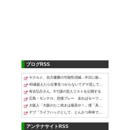
まあ、退場に助けられた感はあ
るが、失点からの逆転はチーム
として、何か、強くなった気が
する。次節こそ瀬川の得点だ！
#thespa
— gujin (tyds104)
2016, 7月 24
ブログRSS
ヤクルト、自力優勝の可能性消滅…中日に敗れ今季ワースト…
ザスパ8試合ぶりの勝利だよー！
40歳超えたら仕事見つからないてデマ流してる奴誰なの？
凱旋歌の草津節を涙しながら聞
有吉弘行さん、Xで謎の芸人リストを公開する
広島・モンテロ、怠慢プレー 走ればセーフだったのにベ…
いてる(/ _ ; )
大阪人「大阪のたこ焼きは最高や！」僕「具体的に他と何…
デブ「ライフハックとして、とんかつ和幸で注文時にお釜…
— ジュニパー (mayumin40)
ツイッターの反応
2016, 7月 24
アンテナサイトRSS