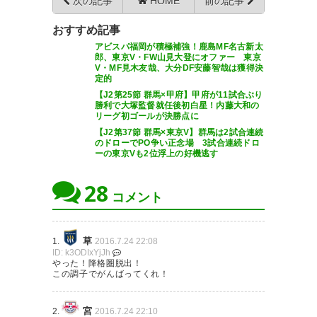
次の記事
HOME
前の記事
良かった。
おすすめ記事
地元のザスパも勝ってよかっ
— とま (get_toma)
2016, 7月
アビスパ福岡が積極補強！鹿島MF名古新太
24
郎、東京V・FW山見大登にオファー 東京
た！ 調子上げてくれよ！ 9月18
V・MF見木友哉、大分DF安藤智哉は獲得決
定的
日は満員の正田醤油で面白い試
【J2第25節 群馬×甲府】甲府が11試合ぶり
合観たいからさ！
勝利で大塚監督就任後初白星！内藤大和の
リーグ初ゴールが決勝点に
うぉぉぉぉぉーーーー！勝った
【J2第37節 群馬×東京V】群馬は2試合連続
— バッキー@さくふぁむ
のドローでPO争い正念場 3試合連続ドロ
(skrk39_ymg)
2016, 7月 24
ー！高瀬がヒーローだな!
ーの東京Vも2位浮上の好機逃す
#thespa
28
コメント
— gujin (tyds104)
2016, 7月 24
高瀬の笑顔が見れて嬉しいぜ！
草
1.
2016.7.24 22:08
https://t.co/UkbYAcOoBV
ID: k3ODIxYjJh
やった！降格圏脱出！
この調子でがんばってくれ！
— 右足はオモチャやない！封印
ザスパ勝ったーーー！！ 山岸よ
しとるだけ。 (LeftyMonster99)
くやったー！！
宮
2.
2016.7.24 22:10