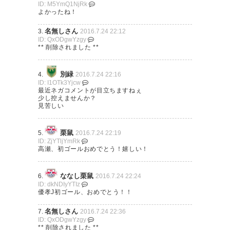
2016, 7月 24
ID: M5YmQ1NjRk
よかったね！
— うっちー (antlerslove920)
2016, 7月 24
名無しさん
3.
2016.7.24 22:12
ID: QxODgwYzgy
** 削除されました **
高瀬くんJ初ゴールだったん
だ！！おめでとう(´；ω；`)今日
別緑
4.
2016.7.24 22:16
おっ！ザスパ、勝ちましたか！
ID: I1OTk3Yjcw
ピッチの中でNo.1カッコよかっ
最近ネガコメントが目立ちますねぇ
良かった！良かった！
少し控えませんか？
たよー！！！
見苦しい
— ミッチェル (mitchell_soccer)
— umi (yy_suki)
2016, 7月 24
栗鼠
2016, 7月 24
5.
2016.7.24 22:19
ID: ZjYTljYmRk
高瀬、初ゴールおめでとう！嬉しい！
ななし栗鼠
6.
2016.7.24 22:24
高瀬、初ゴールおめでとう！ あ
ID: dkNDIyYTIz
優孝J初ゴール、おめでとう！！
のおばちゃんが大喜びしてる
よ！
https://t.co/Wy3gfe6XUj
名無しさん
7.
2016.7.24 22:36
ID: QxODgwYzgy
** 削除されました **