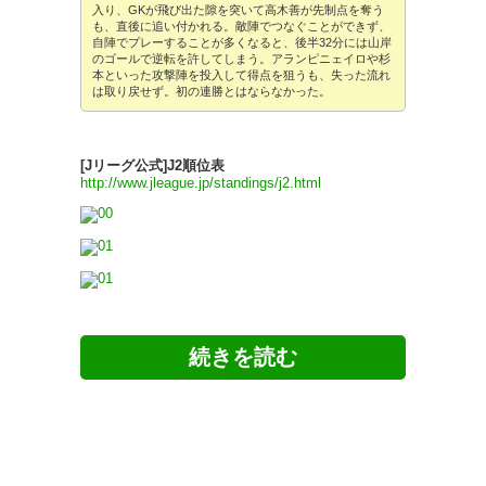
入り、GKが飛び出た隙を突いて高木善が先制点を奪う
も、直後に追い付かれる。敵陣でつなぐことができず、
自陣でプレーすることが多くなると、後半32分には山岸
のゴールで逆転を許してしまう。アランピニェイロや杉
本といった攻撃陣を投入して得点を狙うも、失った流れ
は取り戻せず。初の連勝とはならなかった。
[Jリーグ公式]J2順位表
http://www.jleague.jp/standings/j2.html
[YouTube]東京ヴェルディ×ザスパクサツ群馬
「2016 J2リーグ 第25節」
https://www.youtube.com/watch?v=M13cEmKMkIE