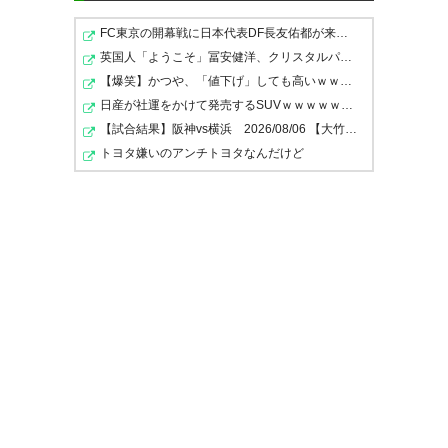
FC東京の開幕戦に日本代表DF長友佑都が来場し挨拶 去就…
ザスパ勝ったーーー！
英国人「ようこそ」冨安健洋、クリスタルパレス加入が決…
ザスパ夏から巻き返すぞ！ 久し
【爆笑】かつや、「値下げ」しても高いｗｗｗｗｗ
— yanushics (yanushics)
2016,
ぶりに最高の週末！ 勝利の草津
日産が社運をかけて発売するSUVｗｗｗｗｗｗｗ
7月 24
【試合結果】阪神vs横浜 2026/08/06 【大竹6回3失点 ガ…
節！！！！！
トヨタ嫌いのアンチトヨタなんだけど
— なべのすけ
YUSUKE/WATANABE (snfgq)
2016, 7月 24
高瀬も決めてる！
— かおちゃん (letsgoj1)
2016, 7
月 24
うぇい！ #thespa
https://t.co/aNXyWqDctK
うおおおおザスパ勝利か！！！
— すんた (sunta_shunta)
2016,
7月 24
やったー！！！