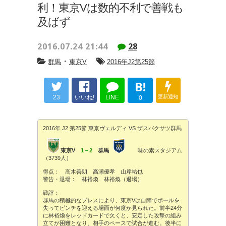
利！東京Vは数的不利で善戦も
及ばず
2016.07.24 21:44
28
・
群馬
東京V
2016年J2第25節
B!
23
いいね!
LINE
更新通知
0
2016年 J2 第25節 東京ヴェルディ VS ザスパクサツ群馬
東京V
1－2
群馬
味の素スタジアム
（3739人）
得点： 高木善朗 高瀬優孝 山岸祐也
警告・退場： 林裕煥 林裕煥（退場）
戦評：
群馬の積極的なプレスにより、東京Vは自陣でボールを
失ってピンチを迎える場面が何度か見られた。前半24分
に林裕煥をレッドカードで欠くと、安定した攻撃の組み
立てが困難となり、相手のペースで試合が進む。後半に