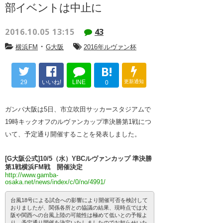
部イベントは中止に
2016.10.05 13:15
43
・
横浜FM
G大阪
2016年ルヴァン杯
B!
29
いいね!
LINE
更新通知
0
ガンバ大阪は5日、市立吹田サッカースタジアムで
19時キックオフのルヴァンカップ準決勝第1戦につ
いて、予定通り開催することを発表しました。
[G大阪公式]10/5（水）YBCルヴァンカップ 準決勝
第1戦横浜FM戦 開催決定
http://www.gamba-
osaka.net/news/index/c/0/no/4991/
台風18号による試合への影響により開催可否を検討して
おりましたが、関係各所との協議の結果、現時点では大
阪や関西への台風上陸の可能性は極めて低いとの予報よ
り、予定通り開催を決定いたしましたのでお知らせいた