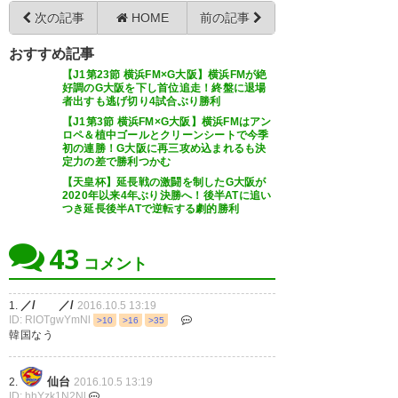
次の記事
HOME
前の記事
おすすめ記事
【J1第23節 横浜FM×G大阪】横浜FMが絶
好調のG大阪を下し首位追走！終盤に退場
者出すも逃げ切り4試合ぶり勝利
【J1第3節 横浜FM×G大阪】横浜FMはアン
ロペ＆植中ゴールとクリーンシートで今季
初の連勝！G大阪に再三攻め込まれるも決
定力の差で勝利つかむ
【天皇杯】延長戦の激闘を制したG大阪が
2020年以来4年ぶり決勝へ！後半ATに追い
つき延長後半ATで逆転する劇的勝利
43
コメント
／/ ／/
1.
2016.10.5 13:19
ID: RlOTgwYmNl
>10
>16
>35
韓国なう
仙台
2.
2016.10.5 13:19
ID: hhYzk1N2Nl