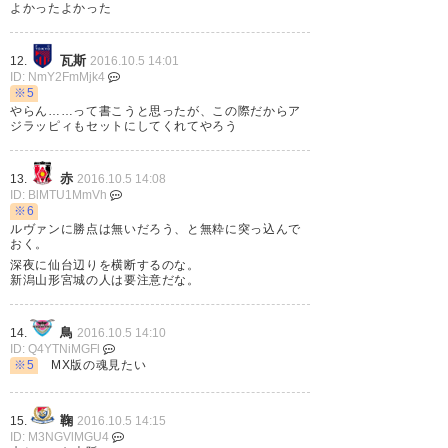
よかったよかった
瓦斯
12.
2016.10.5 14:01
ID: NmY2FmMjk4
※5
やらん……って書こうと思ったが、この際だからア
ジラッピィもセットにしてくれてやろう
赤
13.
2016.10.5 14:08
ID: BlMTU1MmVh
※6
ルヴァンに勝点は無いだろう、と無粋に突っ込んで
おく。
深夜に仙台辺りを横断するのな。
新潟山形宮城の人は要注意だな。
鳥
14.
2016.10.5 14:10
ID: Q4YTNiMGFl
※5
MX版の魂見たい
鞠
15.
2016.10.5 14:15
ID: M3NGVlMGU4