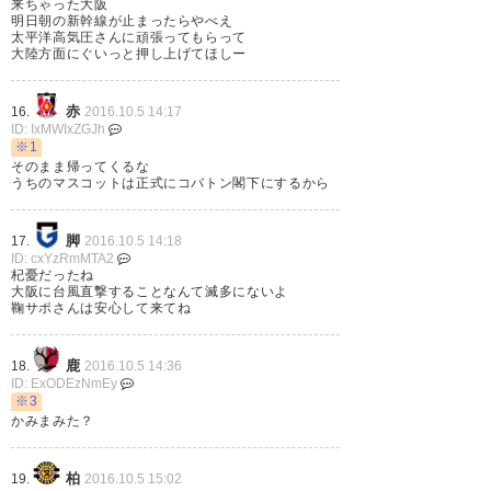
来ちゃった大阪
明日朝の新幹線が止まったらやべえ
太平洋高気圧さんに頑張ってもらって
大陸方面にぐいっと押し上げてほしー
赤
16.
2016.10.5 14:17
ID: IxMWIxZGJh
※1
そのまま帰ってくるな
うちのマスコットは正式にコバトン閣下にするから
脚
17.
2016.10.5 14:18
ID: cxYzRmMTA2
杞憂だったね
大阪に台風直撃することなんて滅多にないよ
鞠サポさんは安心して来てね
鹿
18.
2016.10.5 14:36
ID: ExODEzNmEy
※3
かみまみた？
柏
19.
2016.10.5 15:02