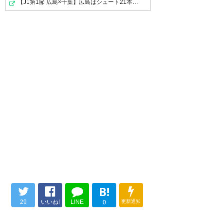
【J1第1節 広島×千葉】広島はシュート21本の猛攻で千葉を…
B!
29
いいね!
LINE
更新通知
0