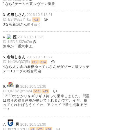
1なら2チームの裏ルヴァン優勝
名無しさん
3.
2016.10.5 13:21
ID: E3NWE3YTkw
>18
3なら新潟ざんmりゅう
鰹
4.
2016.10.5 13:26
ID: U5N2U3ZmZm
無事が一番大事よ。
名無しさん
5.
2016.10.5 13:27
ID: NkOWQ3ZjRk
>12
>14
4なら人力舎の看板ゆってぃさんがダゾーン版マッチ
デーJリーグの総合司会
鞠
6.
2016.10.5 13:30
ID: Q4OWQyY2M4
>13
>43
13:20のひかりをギリギリ待って乗車しました。問題
は帰りの寝台列車が動いてくれるかです。イヤ、勝
ってくれればもうイイわ。アウェイで勝ち点取るぞ
ー！
脚
7.
2016.10.5 13:30
ID: hiYzU1NzU0
>9
>23
>30