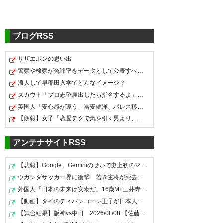
ブログRSS
サザエボンの思い出
警察や検察が冤罪率をデータとして公表すべきだと思う
浪人して早稲田入学てどんなイメージ？
スカウト「プロ志望届出したら指名するよ」高校生「いえ…
英国人「安心感が違う」冨安健洋、パレス移籍当日にデビ…
【朗報】女子「恋愛テクで気を引く男より、こういう男の…
アンテナサイトRSS
【悲報】Google、Geminiのせいで史上初のマイナスキャッ…
ウガンダサッカー界に衝撃 若き主将が死去 携帯電話強…
外国人「日本の未来は安泰だ」16歳MF三井寺眞、衝撃ゴー…
【動画】タイのティパンコーン王子が日本人女性とデート…
【試合結果】阪神vs中日 2026/08/08 【佐藤＆大山2安打 …