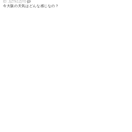
ID: JjZTk1ZjY0
今大阪の天気はどんな感じなの？
脚
20.
2016.10.5 15:05
ID: hiYzU1NzU0
米19 風はない 小雨ぱらぱらって感じ
1
2
3
次へ »