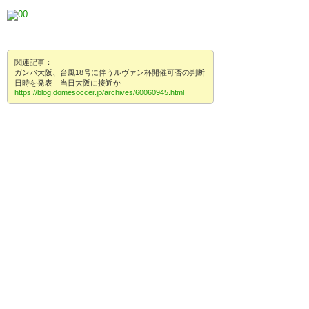
関連記事：
ガンバ大阪、台風18号に伴うルヴァン杯開催可否の判断
日時を発表 当日大阪に接近か
https://blog.domesoccer.jp/archives/60060945.html