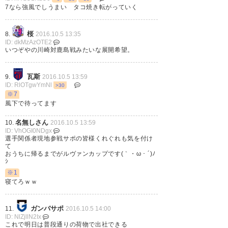
7なら強風でしうまい タコ焼き転がっていく
桜
8.
2016.10.5 13:35
ID: dkMzAzOTE2
いつぞやの川崎対鹿島戦みたいな展開希望。
瓦斯
9.
2016.10.5 13:59
ID: RlOTgwYmNl
>30
※7
風下で待ってます
名無しさん
10.
2016.10.5 13:59
ID: VhOGI0NDgx
選手関係者現地参戦サポの皆様くれぐれも気を付け
て
おうちに帰るまでがルヴァンカップです(｀・ω・´)ﾉ
ｼ
※1
寝てろｗｗ
ガンバサポ
11.
2016.10.5 14:00
ID: NlZjllN2Ix
これで明日は普段通りの荷物で出社できる