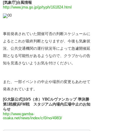
[気象庁]台風情報
http://www.jma.go.jp/jp/typh/161824.html
事前発表されていた開催可否の判断スケジュールに
よるとこれが最終判断となりますが、今後も気象状
況、公共交通機関の運行状況等によって急遽開催延
期となる可能性があるようなので、クラブからの告
知を見逃さないようお気を付けください。
また、一部イベントの中止や場所の変更もあわせて
発表されています。
[G大阪公式]10/5（水）YBCルヴァンカップ 準決勝
第1戦横浜FM戦 スタジアム内場内広場中止のお知
らせ
http://www.gamba-
osaka.net/news/index/c/0/no/4983/