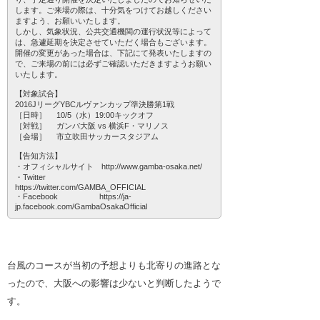
します。ご来場の際は、十分気をつけてお越しください
ますよう、お願いいたします。
しかし、気象状況、公共交通機関の運行状況等によって
は、急遽延期を決定させていただく場合もございます。
開催の変更があった場合は、下記にて発表いたしますの
で、ご来場の前には必ずご確認いただきますようお願い
いたします。
【対象試合】
2016JリーグYBCルヴァンカップ準決勝第1戦
［日時］ 10/5（水）19:00キックオフ
［対戦］ ガンバ大阪 vs 横浜F・マリノス
［会場］ 市立吹田サッカースタジアム
【告知方法】
・オフィシャルサイト http://www.gamba-osaka.net/
・Twitter
https://twitter.com/GAMBA_OFFICIAL
・Facebook https://ja-
jp.facebook.com/GambaOsakaOfficial
台風のコースが当初の予想よりも北寄りの進路とな
ったので、大阪への影響は少ないと判断したようで
す。