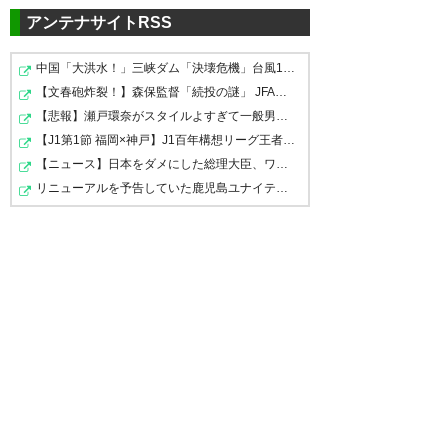
@kawasaki_fさんから
アンテナサイトRSS
碧怪我かぁ。しかも結構かかる
のかぁ。(>_<)
? くりま@JFL開幕 (climat)
2017,
中国「大洪水！」三峡ダム「決壊危機」台風13号「三峡直…
3月 9
【文春砲炸裂！】森保監督「続投の謎」 JFAのドン・田嶋…
? リアルすすむ (real_susumu)
【悲報】瀬戸環奈がスタイルよすぎて一般男性が隣に並ぶ…
2017, 3月 9
【J1第1節 福岡×神戸】J1百年構想リーグ王者の神戸が福岡…
【ニュース】日本をダメにした総理大臣、ワースト１位が…
リニューアルを予告していた鹿児島ユナイテッドの“ゆない…
碧くんはいきなり怪我かぁ。 ま
だ若いし、焦らずに。
碧くん試練だのぅ
https://t.co/EtUBLV8yrG
? またたび庵 ★ 上層階から失礼
? とめ (recycle_tom)
2017, 3月
します (matatabian)
2017, 3月
9
9
うあーーーーーーん(´；ω；｀)
最近、モバフロで練習してると