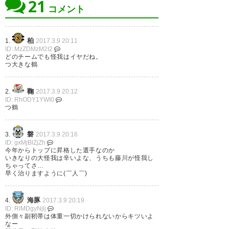
21
田中碧くんのケガ…ショック 早
ぎゃあああああああああああ(´；
コメント
く良くなってまたあの笑顔が見
ω；`)焦らず治しておくれ… 田中
れますように！ #frontale
碧選手のケガについて | お知ら
柏
1.
2017.3.9 20:11
ID: MzZDMzM2I2
せ | KAWASAKI FRONTALE
どのチームでも怪我はイヤだね。
? 月川美流 (miryutsuki)
2017, 3
つ大きな鶴
https://t.co/P6kP73CVg6
via
月 9
@kawasaki_f
鞠
2.
2017.3.9 20:12
ID: RhODY1YWI0
? みやあおフレンズ＠インソム
つ鶴
ニア (miyabako)
2017, 3月 9
1番悔しくて1番辛いのは碧くん
磐
3.
2017.3.9 20:16
だから わたしは黙って応援しと
ID: gxMjBlZjZh
今年からトップに昇格した選手なのか
くよ ????? １日も早く元気にピッ
いきなりの大怪我は辛いよな、うちも藤川が怪我し
ちゃってさ…
チを駆け回る 碧くんがみれます
早く治りますように(￣人￣)
ように！( ^＿^ ) ? どこまでも付
海豚
4.
2017.3.9 20:19
いてくで〜たなかあお！！
ID: RlMDgyNjlj
https://t.co/jcxmTM9SHu
外側々副靭帯は体重一切かけられないからキツいよ
なー