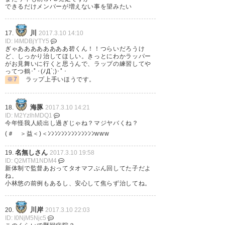
できるだけメンバーが増えない事を望みたい
川
17.
2017.3.10 14:10
ID: I4MDBjYTY5
ぎゃああああああああ碧くん！！つらいだろうけ
ど、しっかり治してほしい。きっとにわかラッパー
がお見舞いに行くと思うんで、ラップの練習してや
ってつ鶴･ﾟ･(ﾉД`;)･ﾟ･
※7
ラップ上手いほうです。
海豚
18.
2017.3.10 14:21
ID: M2YzlhMDQ1
今年怪我人続出し過ぎじゃね？マジヤバくね？
(＃ ＞益＜)＜ﾝﾝﾝﾝﾝﾝﾝﾝﾝﾝﾝﾝﾝﾝwww
名無しさん
19.
2017.3.10 19:58
ID: Q2MTM1NDM4
新体制で監督あおってタオマフぶん回してた子だよ
ね。
小林悠の前例もあるし、安心して焦らず治してね。
川岸
20.
2017.3.10 22:03
ID: I0NjM5Njc5