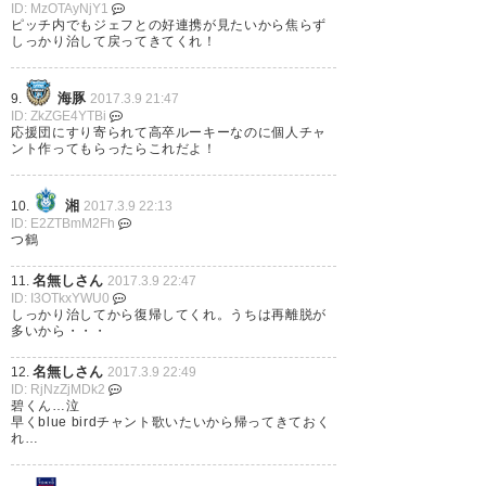
— cleanfuture_big
ID: MzOTAyNjY1
(cleanfuture_big)
2017, 3月 9
ピッチ内でもジェフとの好連携が見たいから焦らず
しっかり治して戻ってきてくれ！
海豚
9.
2017.3.9 21:47
ID: ZkZGE4YTBi
応援団にすり寄られて高卒ルーキーなのに個人チャ
ント作ってもらったらこれだよ！
湘
10.
2017.3.9 22:13
ID: E2ZTBmM2Fh
つ鶴
名無しさん
11.
2017.3.9 22:47
ID: I3OTkxYWU0
しっかり治してから復帰してくれ。うちは再離脱が
多いから・・・
名無しさん
12.
2017.3.9 22:49
ID: RjNzZjMDk2
碧くん…泣
早くblue birdチャント歌いたいから帰ってきておく
れ…