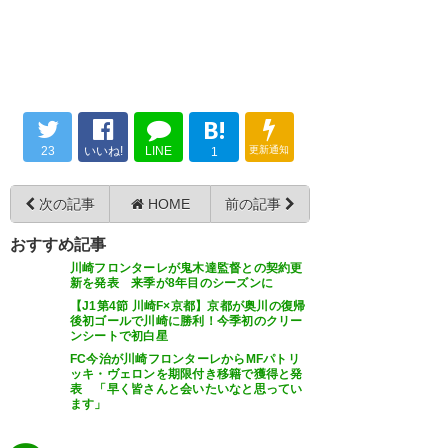
碧くんんん
こ見ないと思ったら…碧くん…
(T_T) しっかり焦らず治してね…
? いみもと (imimoto1)
2017, 3
月 9
? ろんろん (ronronitter)
2017, 3
月 9
B!
23
いいね!
LINE
更新通知
1
靱帯で手術って…。 誰かとぶつ
次の記事
HOME
前の記事
かったか着地失敗したのか…｡ﾟ
碧、くじけるなよ〜 焦るなよ〜
おすすめ記事
(ﾟ´Д｀ﾟ)ﾟ｡頑張れ碧。待ってる
完治させてから戻ってこいよ〜
川崎フロンターレが鬼木達監督との契約更
からね。
新を発表 来季が8年目のシーズンに
? sakサック@柏戦等々力行けな
【J1第4節 川崎F×京都】京都が奥川の復帰
後初ゴールで川崎に勝利！今季初のクリー
? ますお。 (funamasuo)
2017,
い団退団? (sakfrontale)
2017, 3
ンシートで初白星
3月 9
月 9
FC今治が川崎フロンターレからMFパトリ
ッキ・ヴェロンを期限付き移籍で獲得と発
表 「早く皆さんと会いたいなと思ってい
ます」