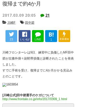
復帰まで約4か月
2017.03.09 20:05
21
川崎F
田中碧
B!
23
いいね!
LINE
更新通知
1
川崎フロンターレは9日、練習中に負傷したMF田中
碧が左膝外側々副靭帯損傷と診断されたことを発表
しました。
すでに手術を受け、復帰までに4か月かかる見込み
とのことです。
[川崎公式]田中碧選手のケガについて
http://www.frontale.co.jp/info/2017/0309_1.html