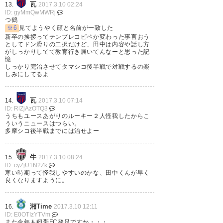
瓦
13.
2017.3.10 02:24
ID: gyMmQwMWRj
つ鶴
※6
見てようやく顔と名前が一致した
新卒の挨拶ってテンプレコピペか変わった事言おう
としてドン滑りの二択だけど、田中は内容や話し方
がしっかりしてて教育行き届いてんなーと思った記
憶
しっかり完治させてタマシコ後半戦で対戦するの楽
しみにしてるよ
瓦
14.
2017.3.10 07:14
ID: RlZjAzOTQ3
うちもユースあがりのルーキー２人怪我したからこ
ういうニュースはつらい。
多摩シコ後半戦までには治せよー
牛
15.
2017.3.10 08:24
ID: cyZjU1N2Zk
寒い時期って怪我しやすいのかな、田中くんが早く
良くなりますように。
湘Time
16.
2017.3.10 12:11
ID: E0OTIzYTVm
また今年も靭帯FC発足ですか・・・