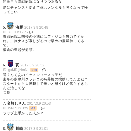
開幕早々野戦病院になりつつあるな
? ? ? ? (aoay_10)
2017, 3月 9
逆にチャンスと捉えて体もメンタルも強くなって帰
ってこい
海豚
5.
2017.3.9 20:48
ID: Y3ODc1Zjgx
野戦病院…靭帯の怪我にはフィジコも無力ですか
フロンターレ入団が決まってか
ね。。旅ナスが寂しがるので早めの復帰待ってる
で。
ら大怪我して、それでもフロン
板倉の奮起が必須。
ターレはその選手に入団しても
らい、スタッフもサポーターも
瓦
6.
2017.3.9 20:52
ID: gxMDljNmNh
>13
怪我が治るまで温かく待って、
碧くんてあのイケメンユースっ子だ
去年の多摩川クラシコの時昇格の挨拶してたよね？
そして今ではフロンターレの
スタートから大怪我して辛いと思うけど焦らずきち
んと治してな
堂々のキャプテンで、日本代表
つ鶴
となって我々を歓喜させてくれ
名無しさん
7.
2017.3.9 20:53
る選手を知ってます。 田中碧選
ID: I5Njg0NDYy
>17
ラップ上手かった人か？
手、待ってるよ！
川崎
8.
2017.3.9 21:01