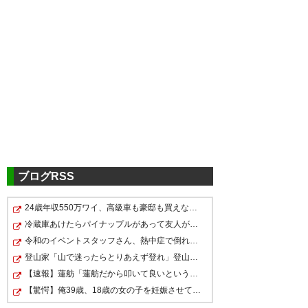
ツイッターの反応
え…碧くん
? ち い (chi_kf)
2017, 3月 9
ブログRSS
24歳年収550万ワイ、高級車も豪邸も買えない人生が確定し…
１日も早く良くなりますよう
碧くん全治4ヶ月まじか???
冷蔵庫あけたらパイナップルがあって友人が食ったら、友…
に。 田中碧選手のケガについて
令和のイベントスタッフさん、熱中症で倒れた人への対応…
? なつ (kr0618fro)
2017, 3月 9
| お知らせ | KAWASAKI
登山家「山で迷ったらとりあえず登れ」登山家「沢を見つ…
【速報】蓮舫「蓮舫だから叩いて良いという報道」 ネット…
FRONTALE
【驚愕】俺39歳、18歳の女の子を妊娠させてしまった結果…
https://t.co/LmcvlbuPtP