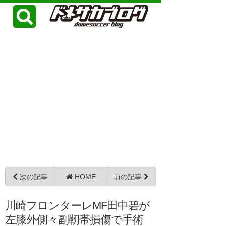
次の記事
HOME
前の記事
川崎フロンターレMF田中碧が
左膝外側々副靭帯損傷で手術