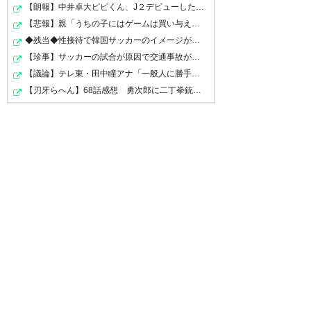
【朗報】中井卓大ピピくん、J２デビューした結果ｗｗｗｗ…
【悲報】親「うちの子にはゲームは買い与えません。本だ…
◆残当◆性接待で韓国サッカーのイメージが墜落
【珍事】サッカーの試合が原因で交通事故が起きてしまう。
【議論】テレ東・田中瞳アナ「一般人に勝手にカメラ向け…
【刃牙らへん】68話感想 勇次郎に二丁拳銃で挑む挑戦者…