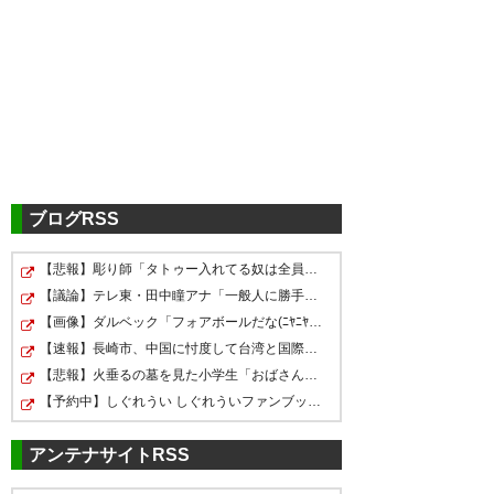
ブログRSS
【悲報】彫り師「タトゥー入れてる奴は全員バカ。3人に1…
【議論】テレ東・田中瞳アナ「一般人に勝手にカメラ向け…
【画像】ダルベック「フォアボールだな(ﾆﾔﾆﾔ)」
【速報】長崎市、中国に忖度して台湾と国際問題 台湾欠席…
【悲報】火垂るの墓を見た小学生「おばさんがいじわる」
【予約中】しぐれうい しぐれういファンブック：魅力が詰…
アンテナサイトRSS