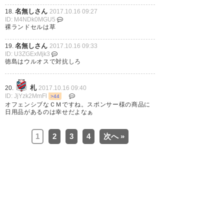
名無しさん
18.
2017.10.16 09:27
ID: M4NDk0MGU5
裸ランドセルは草
名無しさん
19.
2017.10.16 09:33
ID: U3ZGExMjk3
徳島はウルオスで対抗しろ
札
20.
2017.10.16 09:40
ID: JjYzk2MmFl
>44
オフェンシブなＣＭですね。スポンサー様の商品に
日用品があるのは幸せだよなぁ
1
2
3
4
次へ »