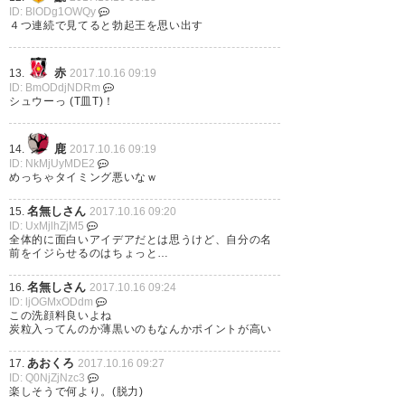
ID: BlODg1OWQy
４つ連続で見てると勃起王を思い出す
赤
13.
2017.10.16 09:19
ID: BmODdjNDRm
シュウーっ (T皿T)！
鹿
14.
2017.10.16 09:19
ID: NkMjUyMDE2
めっちゃタイミング悪いなｗ
名無しさん
15.
2017.10.16 09:20
ID: UxMjlhZjM5
全体的に面白いアイデアだとは思うけど、自分の名
前をイジらせるのはちょっと…
名無しさん
16.
2017.10.16 09:24
ID: ljOGMxODdm
この洗顔料良いよね
炭粒入ってんのか薄黒いのもなんかポイントが高い
あおくろ
17.
2017.10.16 09:27
ID: Q0NjZjNzc3
楽しそうで何より。(脱力)