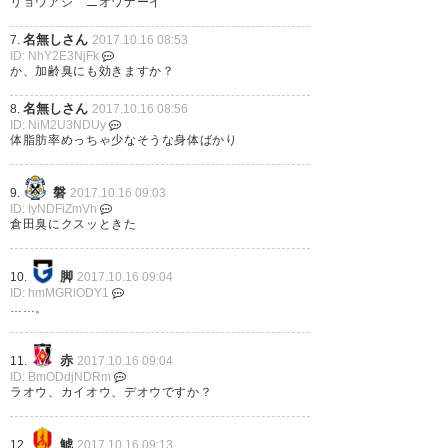
リョウアシ ニオワナーイ
名無しさん
7.
2017.10.16 08:53
ID: NhY2E3NjFk
か、加齢臭にも効きますか？
名無しさん
8.
2017.10.16 08:56
ID: NiM2U3NDUy
体脂肪率めっちゃ少なそうな身体ばかり
磐
9.
2017.10.16 09:03
ID: IyNDFiZmVh
倉田臭にクスッときた
脚
10.
2017.10.16 09:04
ID: hmMGRlODY1
……。
赤
11.
2017.10.16 09:04
ID: BmODdjNDRm
ラオウ、カイオウ、デオウですか？
鯱
12.
2017.10.16 09:13