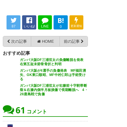
B!
87
いいね!
LINE
更新通知
0
次の記事
HOME
前の記事
おすすめ記事
ガンバ大阪DF三浦弦太の負傷離脱を発表
右第五趾末節骨骨折と判明
ガンバ大阪が4選手の負傷発表 MF福田湧
矢、GK東口順昭、MF中村仁郎は手術受け
る
ガンバ大阪DF三浦弦太が右膝前十字靭帯断
裂＆右膝内側半月板損傷で長期離脱へ 4・
28鹿島戦で負傷
61
コメント