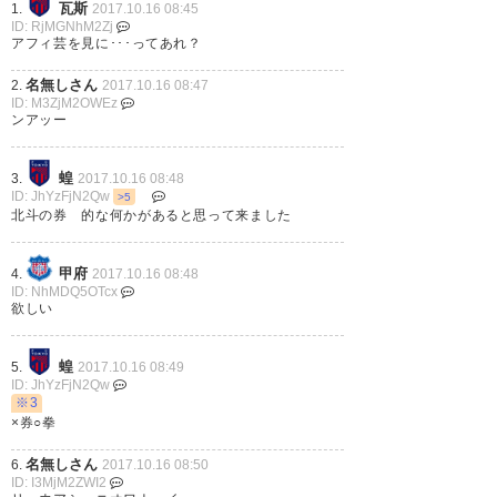
瓦斯
1.
2017.10.16 08:45
ID: RjMGNhM2Zj
アフィ芸を見に･･･ってあれ？
名無しさん
2.
2017.10.16 08:47
ID: M3ZjM2OWEz
ンアッー
蝗
3.
2017.10.16 08:48
ID: JhYzFjN2Qw
>5
北斗の券 的な何かがあると思って来ました
甲府
4.
2017.10.16 08:48
ID: NhMDQ5OTcx
欲しい
蝗
5.
2017.10.16 08:49
ID: JhYzFjN2Qw
※3
×券○拳
名無しさん
6.
2017.10.16 08:50
ID: I3MjM2ZWI2