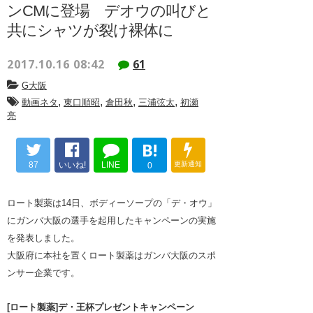
ンCMに登場 デオウの叫びと
共にシャツが裂け裸体に
2017.10.16 08:42
61
G大阪
,
,
,
,
動画ネタ
東口順昭
倉田秋
三浦弦太
初瀬
亮
B!
87
いいね!
LINE
更新通知
0
ロート製薬は14日、ボディーソープの「デ・オウ」
にガンバ大阪の選手を起用したキャンペーンの実施
を発表しました。
大阪府に本社を置くロート製薬はガンバ大阪のスポ
ンサー企業です。
[ロート製薬]デ・王杯プレゼントキャンペーン