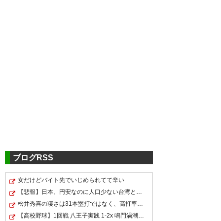
ツイッターの反応
噂通りドゥドゥきたか。
— Takahiro.H (takahi60507)
2018, 1月 17
ブログRSS
女だけどバイト先でいじめられてて辛い
甲府のドゥドゥが福岡のドゥド
まさかウェリントン、ジウシー
【悲報】日本、円安なのに人口少ない台湾と韓国に「輸出…
で、甲府フロントはドゥドゥ以
ゥに。 ドゥドゥはシャドーやワ
ニョ、ポッピの仲良し3人組がひ
松井秀喜の凄さは31本塁打ではなく、高打率で打点稼ぐ安…
上の外国人選手獲るのかな？ハ
イドが適していると思うんだけ
とりもいなくなってしまうとは
【高校野球】1回戦 八王子実践 1-2x 鳴門渦潮 延長タイ…