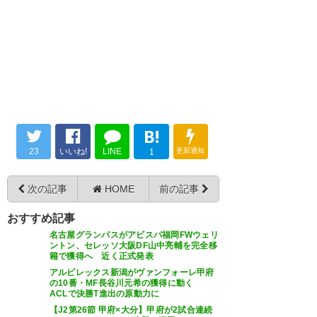
選手がいいなぁ…やっぱりドゥ
ドゥ抜けたのショックだわ…
ドゥドゥまじか
ちなみに『前線の枚数が多過ぎ
— ぐい (kofu_bay)
2018, 1月 17
る！』と言われてますが、むし
— ガッツリフロンターレ
ろ昨シーズンよりも2人減ってい
(kengoal_14)
2018, 1月 17
ます。 貴之→森本 坂田→木戸
B!
ウェリ→トゥーリオ ポッピ→ド
23
いいね!
LINE
更新通知
1
ゥドゥ 仲川→インス ジウ→ 勇
ありがとうドゥドゥ 福岡で活躍
太→
次の記事
HOME
前の記事
して甲府を見返してやれ
— lubitanaka (lubitanaka)
https://t.co/5YnZEMRSlH
おすすめ記事
2018, 1月 17
名古屋グランパスがアビスパ福岡FWウェリ
ントン、セレッソ大阪DF山中亮輔を完全移
— なおと (tnzwnot)
2018, 1月
籍で獲得へ 近く正式発表
17
アルビレックス新潟がヴァンフォーレ甲府
の10番・MF長谷川元希の獲得に動く
ACLで決勝T進出の原動力に
ポッピ…………。俺は好きだった
【J2第26節 甲府×大分】甲府が2試合連続