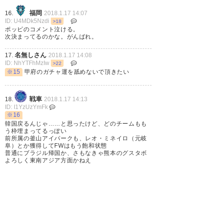
— ジュニオール・イタクラ
福岡
16.
2018.1.17 14:07
(itakura_ko)
2018, 1月 17
ID: U4MDk5Nzdi
>18
ポッピのコメント泣ける。
次決まってるのかな。がんばれ。
名無しさん
17.
2018.1.17 14:08
ID: NhYTFhMzIw
>22
ドゥドゥは手放しちゃいかんや
※15
甲府のガチャ運を舐めないで頂きたい
ろ、、、
戦車
18.
2018.1.17 14:13
— スラ (slynhshi)
2018, 1月 17
ID: I1YzUzYmFk
※16
韓国戻るんじゃ……と思ったけど、どのチームもも
う枠埋まってるっぽい
前所属の釜山アイパークも、レオ・ミネイロ（元岐
阜）とか獲得してFWはもう飽和状態
普通にブラジル帰国か、さもなきゃ熊本のグスタボ
よろしく東南アジア方面かねえ
盆地
19.
2018.1.17 14:16
ID: M4MzIwZjhh
>32
釜山って言えば安田は結局どうなってるんだ
新潟加入のインスタバレしてからもう10日くらい経
ってない？