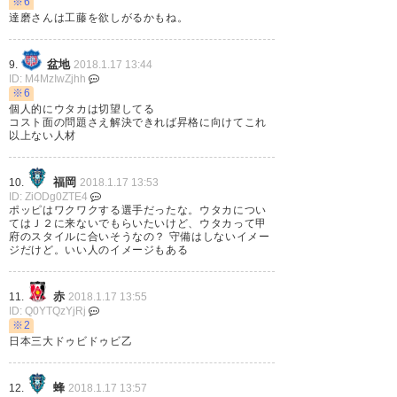
ドゥドゥは確かによくケガして
※6
達磨さんは工藤を欲しがるかもね。
稼働率もあまりいいとはいえな
かったが性格もいいし勝負強い
盆地
9.
2018.1.17 13:44
ID: M4MzIwZjhh
し今の甲府に必要だと思ったん
※6
だけどなぁ…
個人的にウタカは切望してる
コスト面の問題さえ解決できれば昇格に向けてこれ
以上ない人材
— NAO VFKサポ (na_vfkz)
2018, 1月 17
福岡
10.
2018.1.17 13:53
ID: ZiODg0ZTE4
ポッピはワクワクする選手だったな。ウタカについ
てはＪ２に来ないでもらいたいけど、ウタカって甲
府のスタイルに合いそうなの？ 守備はしないイメー
ジだけど。いい人のイメージもある
ドゥドゥいなくなって甲府は大
丈夫なんか？？
赤
11.
2018.1.17 13:55
ID: Q0YTQzYjRj
※2
— Kira@WEL (U25434144)
日本三大ドゥビドゥビ乙
2018, 1月 17
蜂
12.
2018.1.17 13:57