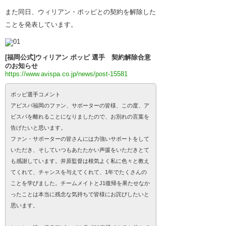
また同日、ウィリアン・ポッピとの契約を解除した
ことを発表しています。
[福岡公式]ウィリアン ポッピ 選手 契約解除合意
のお知らせ
https://www.avispa.co.jp/news/post-15581
ポッピ選手コメント
アビスパ福岡のファン、サポーターの皆様、この度、ア
ビスパを離れることになりましたので、お別れの言葉を
告げたいと思います。
ファン・サポーターの皆さんには力強いサポートをして
いただき、そしていつもあたたかい声援をいただきとて
も感謝しています。井原監督は根気よく私に色々と教え
てくれて、チャンスを与えてくれて、1年でたくさんの
ことを学びました。チームメイトとJ1復帰を果たせなか
ったことは本当に残念な気持ちで皆様にお詫びしたいと
思います。