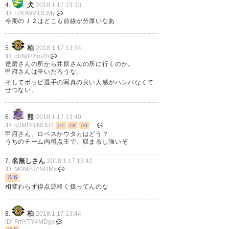
犬
4.
2018.1.17 13:33
ID: E0OWVjOGMy
今期のＪ２はどこも前線が分厚いなあ
ポッピが去ってドゥドゥがきた
ポッピのコメント立派やなあ
柏
5.
2018.1.17 13:34
ID: dhNjI2YmZh
達磨さんの所から井原さんの所に行くのか。
— キリ (hachiavi)
2018, 1月 17
甲府さんは辛いだろうな。
そしてポッピ選手の写真の良い人感がハンパなくて
せつない。
熊
6.
2018.1.17 13:40
ポッピにはもう1年チャンス与え
ID: g3MDBiNGU4
>7
>8
>9
甲府さん、ロペスかウタカはどう？
てほしかったな〜
うちのチーム内得点王で、収まるし強いぞ
名無しさん
7.
2018.1.17 13:42
— konkon (runner_avi)
2018, 1
ID: M0MzU4NDMx
月 17
※6
相変わらず得点源軽く扱ってんのな
柏
8.
2018.1.17 13:44
ID: FmYTY4MDgx