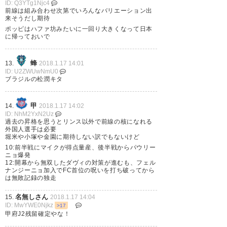
ID: Q3YTg1Njc4
前線は組み合わせ次第でいろんなバリエーション出
来そうだし期待
ドゥドゥを手放してまでフロン
ポッピはハファ坊みたいに一回り大きくなって日本
に帰っておいで
トが取りたい外国人選手とは誰
なんだろう？？はやく知りたい
蜂
13.
2018.1.17 14:01
ID: U2ZWUwNmU0
わ
ブラジルの松潤キタ
— NAO VFKサポ (na_vfkz)
甲
14.
2018.1.17 14:02
2018, 1月 17
ID: NhM2YxN2Uz
過去の昇格を思うとリンス以外で前線の核になれる
外国人選手は必要
堀米や小塚や金園に期待しない訳でもないけど
10:前半戦にマイクが得点量産、後半戦からパウリー
ニョ爆発
12:開幕から無双したダヴィの対策が進むも、フェル
アビスパ福岡サポーターの皆さ
ナンジーニョ加入でFC首位の呪いを打ち破ってから
は無敗記録の独走
ん。 ドゥドゥをよろしくお願い
します。 #アビスパ福岡 #ドゥ
名無しさん
15.
2018.1.17 14:04
ID: MwYWE0Njkz
>17
ドゥ
https://t.co/6MQWihkXDY
甲府J2残留確定やな！