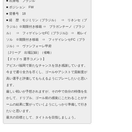
■ 出身地 ブラジル
■ ポジション FW
■ 背番号 18
■ 経 歴 モジミリン（ブラジル） ⇒ リネンセ（ブ
ラジル）※期限付き移籍 ⇒ ブラガンチーノ（ブラジ
ル） ⇒ フィゲイレンセFC（ブラジル]） ⇒ 柏レイ
ソル ※期限付き移籍 ⇒ フィゲイレンセFC（ブラ
ジル）⇒ ヴァンフォーレ甲府
［Jリーグ 出場記録］（省略）
【ドゥドゥ 選手コメント】
アビスパ福岡で新たなチャンスを頂き感謝しています。
今まで通り全力を尽くし、ゴールやアシストで貢献度が
高い選手と評価してもらえるようにプレーしたいと思い
ます。
厳しい戦いが予想されますが、その中で自分の特徴を生
かして、ドリブル、ゴール前の感覚にこだわることがチ
ームの結果に繋がっていくようにしっかり準備して行き
たいと思います。
最大の目標として、タイトルを目指しましょう。