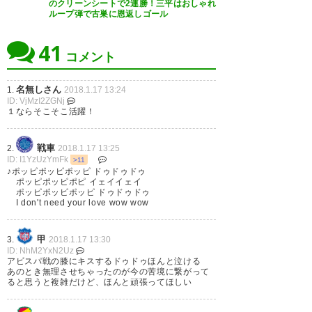
のクリーンシートで2連勝！三平はおしゃれ
よ…。
ループ弾で古巣に恩返しゴール
今年もドゥドゥと一緒に戦いた
— ユアラナス＠一児のパパ
41
かったのはある、でもチームに
コメント
(uranus4645)
2018, 1月 17
も選手にも事情はあるし、特に
ドゥドゥは怪我もあってクラブ
名無しさん
1.
2018.1.17 13:24
ID: VjMzI2ZGNj
としては心配だったんだろうか
１ならそこそこ活躍！
ら、こうやってレンタルに出す
戦車
2.
2018.1.17 13:25
ことが決まったなら昇格のライ
ID: I1YzUzYmFk
>11
バルたちを倒してくれる心強い
♪ポッピポッピポッピ ドゥドゥドゥ
ポッピポッピポピ イェイイェイ
存在と思いたいし、絶対アビス
ポッピポッピポッピ ドゥドゥドゥ
I don't need your love wow wow
パと一緒にJ1に行くぞ
甲
3.
2018.1.17 13:30
— エステバン・ミヤザキ・ヘル
ID: NhM2YxN2Uz
マン (vfk12hakubaku)
2018, 1
アビスパ戦の膝にキスするドゥドゥほんと泣ける
あのとき無理させちゃったのが今の苦境に繋がって
月 17
ると思うと複雑だけど、ほんと頑張ってほしい