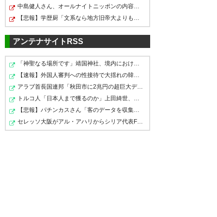
ーフナーかな？ウタカかな？
どどうだろう。 井原さんはどう
中島健人さん、オールナイトニッポンの内容がエグすぎる…
ね。 しょうがないこととはい
【悲報】学歴厨「文系なら地方旧帝大よりも早慶の方が上…
使うのかな。
え、寂しいね。
— ぐい (kofu_bay)
2018, 1月 17
アンテナサイトRSS
— hal5100 (hal5100)
2018, 1月
— 円盤人 (enbanjin)
2018, 1月
17
17
「神聖なる場所です」靖国神社、境内におけるコスプレや…
【速報】外国人審判への性接待で大揺れの韓国サッカー界…
ドゥドゥのコメントも泣かせる
アラブ首長国連邦「秋田市に2兆円の超巨大データセンター…
な…福岡でもケガに負けずに頑
トルコ人「日本人まで獲るのか」上田綺世、トルコ名門が…
張ってほしいな。
福岡に甲府FWドゥドゥ加入、
さみしいなあ ドゥドゥにはいっ
【悲報】パチンカスさん「客のデータを収集し出玉を全て…
W・ポッピとの契約は解除
セレッソ大阪がアル・アハリからシリア代表FWパブロ・サ…
ぱい助けられた ドゥドゥ出して
— ドルアーガ (dru_a_gazap59)
https://t.co/cJZcdB1Ctz
まで獲る選手、、、ハードル上
2018, 1月 17
#gekisaka #jleague
げたな、フロント。
https://t.co/DAY4oWVoYh
https://t.co/x6BbnxHW8A
— ゲキサカ (gekisaka)
2018, 1
— エデル える (lovepopsicle)
次来る選手もドゥドゥみたいに
月 17
2018, 1月 17
最後までチームの為に走りきる