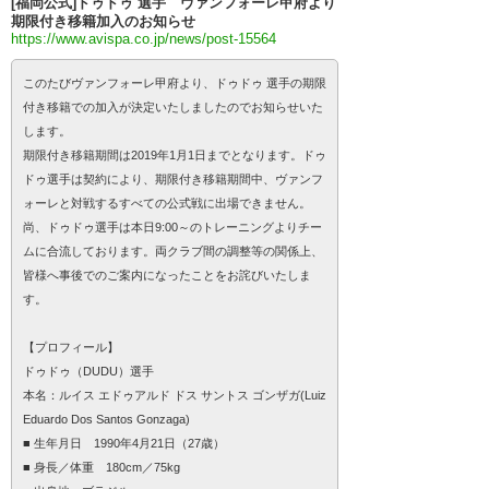
[福岡公式]ドゥドゥ 選手 ヴァンフォーレ甲府より
期限付き移籍加入のお知らせ
https://www.avispa.co.jp/news/post-15564
このたびヴァンフォーレ甲府より、ドゥドゥ 選手の期限
付き移籍での加入が決定いたしましたのでお知らせいた
します。
期限付き移籍期間は2019年1月1日までとなります。ドゥ
ドゥ選手は契約により、期限付き移籍期間中、ヴァンフ
ォーレと対戦するすべての公式戦に出場できません。
尚、ドゥドゥ選手は本日9:00～のトレーニングよりチー
ムに合流しております。両クラブ間の調整等の関係上、
皆様へ事後でのご案内になったことをお詫びいたしま
す。
【プロフィール】
ドゥドゥ（DUDU）選手
本名：ルイス エドゥアルド ドス サントス ゴンザガ(Luiz
Eduardo Dos Santos Gonzaga)
■ 生年月日 1990年4月21日（27歳）
■ 身長／体重 180cm／75kg