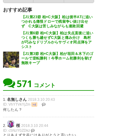
— NEg (Naot_ship)
2018, 3月
10
おすすめ記事
【J1第23節 柏×C大阪】柏は後半ATに追い
つかれる痛恨ドローで残留争い抜け出せ
試合終了 柏レイソル１－１セレ
ず C大阪は苦しみながらも連敗回避
ジンヒョンと柏ゴール裏の件は
ッソ大阪 試合終了直後に山本主
【J1第6節 柏×C大阪】柏は失点直後に追い
つくも勝ち越せずC大阪と痛み分け 島村
調査待ちかな…こっちからだと
審が金ジンヒョンのケアに行
が巧みなドリブルからサヴィオ同点弾をア
シスト
何が起きてたのか全く分からな
き、金ジンヒョンが柏ゴール裏
【J1第3節 柏×C大阪】柏が垣田＆木下のゴ
かった
ールで逆転勝利！今季ホーム初勝利を挙げ
に向かって指を指す異常事態な
無敗キープ
終わりかた。 #reysol #cerezo
— ❀✿🌟さめ🌟✿❀ (c_agkmtm)
2018, 3月 10
https://t.co/KEBe1wLPPC
571
コメント
— j-kusumoto (TTGjune90)
名無しさん
2018, 3月 10
1.
2018.3.10 20:43
ID: VhYTVkYjZm
>4
何したん？
桜
2.
2018.3.10 20:44
ID: c5NzY0ZDkz
ジンヒョン何があったん？きち
とりあえず大谷にはありがとうと言いたい。