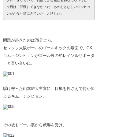
プレーをしていて、我慢できる範囲もあるだろうけど、
今日は（我慢）できなかった。あのおとなしいジンヒョ
ンがかなり頭にきていた」と話した。
問題が起きたのは79分ごろ。
セレッソ大阪ボールのゴールキックの場面で、GK
キム・ジンヒョンがゴール裏の柏レイソルサポータ
ーと言い合いに。
駆け寄った山本雄大主審に、目尻を押さえて何か伝
えるキム・ジンヒョン。
その後もゴール裏から威嚇を受け、