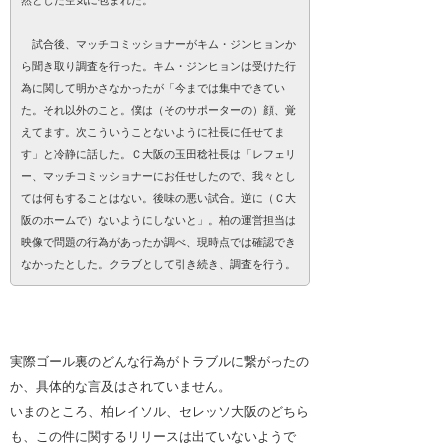
試合後、マッチコミッショナーがキム・ジンヒョンか
ら聞き取り調査を行った。キム・ジンヒョンは受けた行
為に関して明かさなかったが「今までは集中できてい
た。それ以外のこと。僕は（そのサポーターの）顔、覚
えてます。次こういうことないように社長に任せてま
す」と冷静に話した。Ｃ大阪の玉田稔社長は「レフェリ
ー、マッチコミッショナーにお任せしたので、我々とし
ては何もすることはない。後味の悪い試合。逆に（Ｃ大
阪のホームで）ないようにしないと」。柏の運営担当は
映像で問題の行為があったか調べ、現時点では確認でき
なかったとした。クラブとして引き続き、調査を行う。
実際ゴール裏のどんな行為がトラブルに繋がったの
か、具体的な言及はされていません。
いまのところ、柏レイソル、セレッソ大阪のどちら
も、この件に関するリリースは出ていないようで