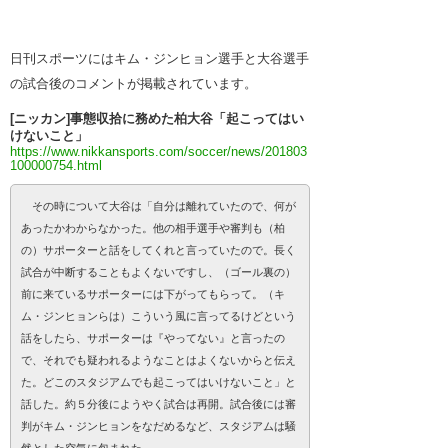
日刊スポーツにはキム・ジンヒョン選手と大谷選手
の試合後のコメントが掲載されています。
[ニッカン]事態収拾に務めた柏大谷「起こってはい
けないこと」
https://www.nikkansports.com/soccer/news/201803
100000754.html
その時について大谷は「自分は離れていたので、何が
あったかわからなかった。他の相手選手や審判も（柏
の）サポーターと話をしてくれと言っていたので。長く
試合が中断することもよくないですし、（ゴール裏の）
前に来ているサポーターには下がってもらって。（キ
ム・ジンヒョンらは）こういう風に言ってるけどという
話をしたら、サポーターは『やってない』と言ったの
で、それでも疑われるようなことはよくないからと伝え
た。どこのスタジアムでも起こってはいけないこと」と
話した。約５分後にようやく試合は再開。試合後には審
判がキム・ジンヒョンをなだめるなど、スタジアムは騒
然とした空気に包まれた。