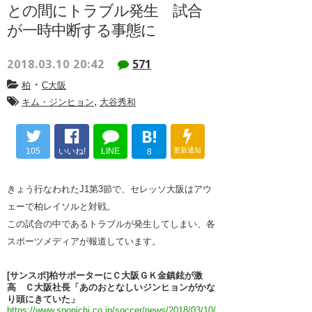
との間にトラブル発生 試合
が一時中断する事態に
2018.03.10 20:42
571
・
柏
C大阪
,
キム・ジンヒョン
大谷秀和
B!
105
いいね!
LINE
更新通知
8
きょう行なわれたJ1第3節で、セレッソ大阪はアウ
ェーで柏レイソルと対戦。
この試合の中であるトラブルが発生してしまい、各
スポーツメディアが報道しています。
[サンスポ]柏サポーターにＣ大阪ＧＫ金鎮鉉が激
高 Ｃ大阪社長「あのおとなしいジンヒョンがかな
り頭にきていた」
https://www.sponichi.co.jp/soccer/news/2018/03/10/