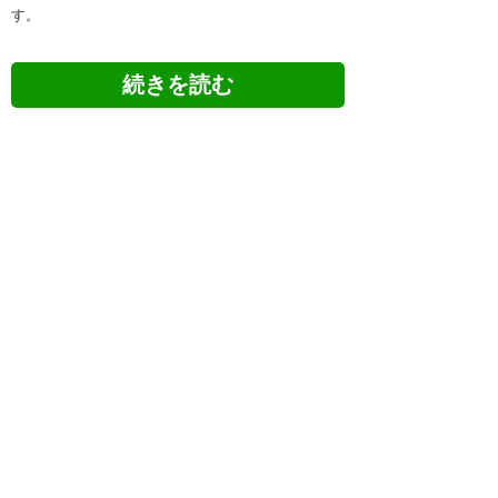
す。
ツイッターの反応
ジンヒョン、何があったんか
な・・