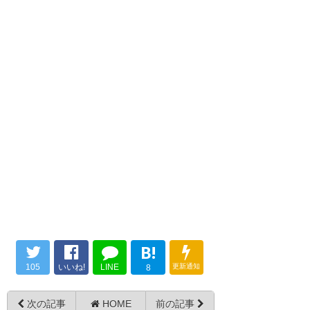
て、柏ゴール裏を指差す。 何が
ようなしぐさを主審にアピール
あったんだろう。
キム・ジンヒョンを煽る柏サポ
してたけど。 #cerezo #セレッ
それをなだめる大谷主将
— 安藤隆人@15歳サッカーで生
ソ大阪
https://t.co/ufOUKnvdTm
きると誓った日 (takahitoando)
— じるまる (sakura_gil)
2018, 3月 10
2018, 3
— アレックス⊿葵ちゃんさん推
月 10
し (toy_aliens)
2018, 3月 10
試合終了、ジンヒョンのところ
柏ゴール裏がジンヒョンに何か
に審判が行き審判がジンヒョン
キム・ジンヒョンへの行為が本
言ったのか、それにジンヒョン
をなだめてる。普通じゃありえ
当なら残念。 ただ、主審や柏の
が激怒で試合ストップ。主審が
ないような風景。
大谷の対応は良かったと思う。
ジンヒョンから事情を聞き、そ
B!
＞ＲＴ
— うっちぃ。Next👉3/14(水)セ
れを大谷に伝えて大谷と柏スタ
105
いいね!
LINE
更新通知
8
レッソ大阪vsブリーラム
ッフが柏ゴール裏を鎮めに…。
— ナオキ（競馬・スポーツ用）
(mikihouse4)
2018, 3月 10
(musou1709)
2018, 3月 10
次の記事
HOME
前の記事