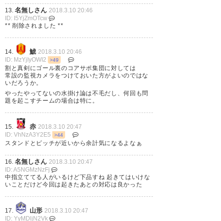
2018, 3月 10
名無しさん
13.
2018.3.10 20:46
ID: I5YjZmOTcw
** 削除されました **
推測でヤイヤイ言うとそれはそ
鯱
14.
2018.3.10 20:46
ID: MzYjIyOWI2
>49
れでややこしくなりそうやから
割と真剣にゴール裏のコアサポ集団に対しては
常設の監視カメラをつけておいた方がよいのではな
間違いないことだけ言いまー
いだろうか。
やったやってないの水掛け論は不毛だし、何回も問
す！ジンヒョン愛してるよー！
題を起こすチームの場合は特に。
— ぱぴ子 (p_p_ko_crz)
2018, 3
赤
15.
2018.3.10 20:47
月 10
ID: VhNzA3Y2E5
>44
スタンドとピッチが近いから余計気になるよなぁ
名無しさん
16.
2018.3.10 20:47
ID: A5NGMzNzFj
中指立ててる人がいるけど下品すね 起きてはいけな
てかウチにも三人韓国人居るの
いことだけど今回は起きたあとの対応は良かった
にジンヒョンに差別的発言やジ
山形
17.
2018.3.10 20:47
ェスチャーしたら、頭おかしい
ID: YyMDljN2Vk