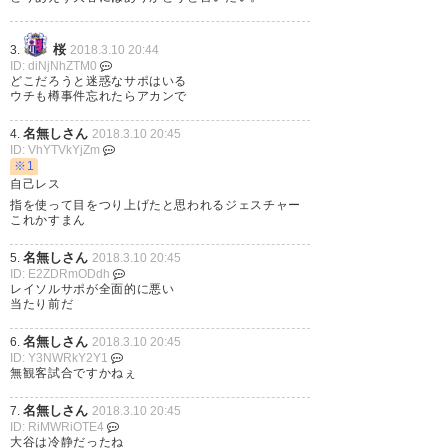
んと説明を求む！
桜
3.
2018.3.10 20:44
— moon⭐︎⭐︎🌸 (morishibanzai)
ID: diNjNhZTM0
どこだろうと迷惑なサポはいる
2018, 3月 10
ウチも樽事件忘れたらアカンで
名無しさん
4.
2018.3.10 20:45
ID: VhYTVkYjZm
※1
自己レス
差別発言や差別行為があったな
指を使って目をつり上げたと思われるジェスチャー
これかすまん
らあったでそこは冷静に処分を
くだすべき だけどこの時点でそ
名無しさん
5.
2018.3.10 20:45
ID: E2ZDRmODdh
の行為があったかどうかはまっ
レイソルサポが全面的に悪い
当たり前だ
たく判らない あるいはそうした
名無しさん
6.
2018.3.10 20:45
行為をしたのかも知れないし、
ID: Y3NWRkY2Y1
無観客試合ですかねぇ
ジンヒョンの勘違いなのかも知
れない それにもかかわらずす
名無しさん
7.
2018.3.10 20:45
ID: RiMWRiOTE4
で…
https://t.co/0F7Q7Q4pRP
大谷は冷静だったね