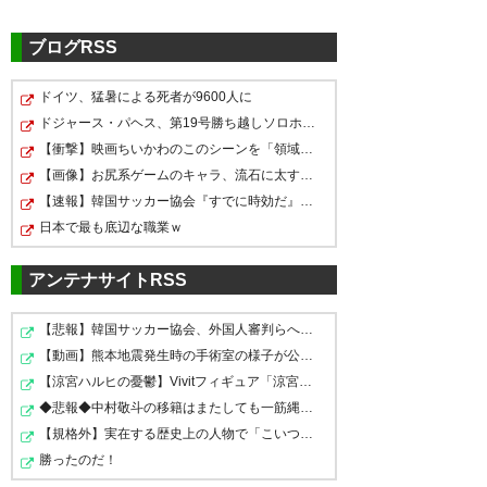
— ★☆yo-tan@cereモン☆★
(tantan625)
2018, 3月 10
ブログRSS
ドイツ、猛暑による死者が9600人に
あそこでジンヒョンがプレー止
ジンヒョンの件、ゴール裏2階か
ドジャース・パヘス、第19号勝ち越しソロホームラン！！…
めるメリット無いからやっぱり
らはよく分からなかったけど そ
【衝撃】映画ちいかわのこのシーンを「領域展開」と呼ん…
ジンヒョンがこんなにキレてる
なんかあったんやろな
のあと、突き進め柏歌ってるの
【画像】お尻系ゲームのキャラ、流石に太すぎるｗｗｗｗ
のみたことないけど
【速報】韓国サッカー協会『すでに時効だ』、外国人審判…
にジンヒョンにボールがわたっ
— 中橋 弦 (0507crzgoal)
2018,
日本で最も底辺な職業ｗ
たらブーイングするコアサポな
— ⭐マリィ⭐@*✿*❀٭桜満開
3月 10
*❀٭✿.* (micky_lovelove)
2018,
んなん？ チャントは歌い切れっ
アンテナサイトRSS
3月 10
てゴール裏の人に言われて育っ
【悲報】韓国サッカー協会、外国人審判らへ性的接待疑惑→…
たんですけど
【動画】熊本地震発生時の手術室の様子が公開される
試合終了、１−１。 終了と共に
【涼宮ハルヒの憂鬱】Vivitフィギュア「涼宮ハルヒ」プラ…
— ユタ (yutaxreysol)
2018, 3月
主審が全力ダッシュでジンヒョ
◆悲報◆中村敬斗の移籍はまたしても一筋縄ではいかず？ス…
セレッソ ジンヒョンと柏サポが
10
ンの下に駆け寄って行く。 まだ
【規格外】実在する歴史上の人物で「こいつチートだろ…」…
揉めてる。挑発行為があったか?
ジンヒョンはヒートアップし
勝ったのだ！
ジンヒョンが両目を吊り上げる