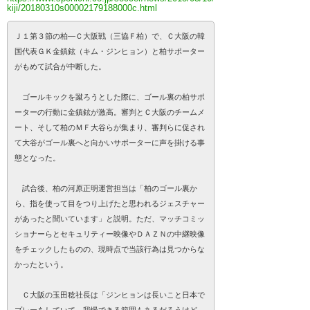
kiji/20180310s00002179188000c.html
Ｊ１第３節の柏―Ｃ大阪戦（三協Ｆ柏）で、Ｃ大阪の韓
国代表ＧＫ金鎮鉉（キム・ジンヒョン）と柏サポーター
がもめて試合が中断した。
ゴールキックを蹴ろうとした際に、ゴール裏の柏サポ
ーターの行動に金鎮鉉が激高。審判とＣ大阪のチームメ
ート、そして柏のＭＦ大谷らが集まり、審判らに促され
て大谷がゴール裏へと向かいサポーターに声を掛ける事
態となった。
試合後、柏の河原正明運営担当は「柏のゴール裏か
ら、指を使って目をつり上げたと思われるジェスチャー
があったと聞いています」と説明。ただ、マッチコミッ
ショナーらとセキュリティー映像やＤＡＺＮの中継映像
をチェックしたものの、現時点で当該行為は見つからな
かったという。
Ｃ大阪の玉田稔社長は「ジンヒョンは長いこと日本で