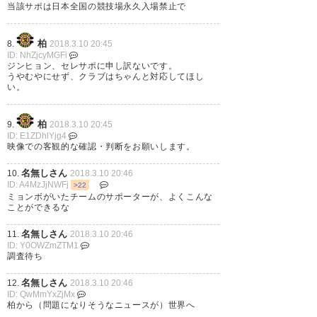
当該サポは日本全国の競技場永久入場禁止で
— みにもみ＠FOOTBALL
(minimomi2020)
2018, 3月 10
柏
8.
2018.3.10 20:45
ID: NhZjcyMGFi
ジンヒョン、セレサポに申し訳ないです。
うやむやにせず、クラブはちゃんと対応してほし
い。
真偽はわかりませんがジンヒョ
柏
9.
2018.3.10 20:45
ID: E1ZDhlYjg4
ンが目を触って審判に講義して
映像での客観的な確認・判断をお願いします。
るのでツリ目の人種差別的なの
名無しさん
10.
2018.3.10 20:46
かな。もしそうなら非常に残念
ID: A4MzJjNWFj
>22
ミョンボがいたチームのサポーターが、よくこんな
で悲しい事案。 それにしても大
ことができるな
谷は本当にプロフェッショナ
名無しさん
11.
2018.3.10 20:46
ル。柏が羨ましい。
ID: Y0OWZmZTM1
調査待ち
https://t.co/Q4td3nrPOA
名無しさん
12.
2018.3.10 20:46
ID: QwMmYxZjMx
— 🐔てぃちゃん🌸 (yo_shi_da3)
柏から（問題になりそうなニュースが）世界へ