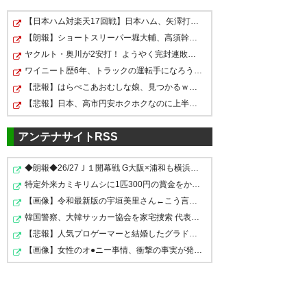
【日本ハム対楽天17回戦】日本ハム、矢澤打が敵失策誘い…
#vfk J2残留に向けて、格上山口
ヴァンフォーレ甲府の連続無敗
【朗報】ショートスリーパー堀大輔、高須幹弥にブチギレ…
相手から貴重な勝ち点1をゲット
記録が3試合になりました。 こ
ヤクルト・奥川が2安打！ ようやく完封連敗ストップでBク…
試合終了 レノファ山口1-1ヴァ
したぞ（白目）
のまま新記録を目指すのだ。 3
ワイニート歴6年、トラックの運転手になろうと思う
ンフォーレ甲府 最後まで信じて
【悲報】はらぺこあおむしな娘、見つかるｗｗｗｗｗｗｗ
位のレノファ山口さんに16位だ
— 一歩⚽5/3 vs山口⚽⚡5/5でん
良かった 良く追いついた レノフ
【悲報】日本、高市円安ホクホクなのに上半期の輸出額が…
か何位だかのヴァンフォーレ甲
ぱｼｰｸﾚｯﾄｲﾍﾞ⚡ (MEBIUS502)
ァのゴール裏はよくやったコー
2018, 5月 3
府が引き分ける事ができた試合
アンテナサイトRSS
ル 凄い盛り上がり
でした。 三幸よかったなぁ。
https://t.co/8rhCWjlH1A
◆朗報◆26/27Ｊ１開幕戦 G大阪×浦和も横浜FM×鹿島に続きチ…
— ●┻┓甲府の男なら〜♪
特定外来カミキリムシに1匹300円の賞金をかけた高崎市、…
— ラピート (lapeet777)
2018, 5
(Tkhsmur)
2018, 5月 3
【画像】令和最新版の宇垣美里さん←こう言うのでいいんだ…
#vfk 甲府1-1山口、試合終了で
月 3
韓国警察、大韓サッカー協会を家宅捜索 代表監督選考巡り
す。お祓いをしたほうがいいと
【悲報】人気プロゲーマーと結婚したグラドル、息子の「…
思います。お疲れ様でした。
【画像】女性のオ●ニー事情、衝撃の事実が発覚してしまう…
https://t.co/YEBlB87hNu
上野監督の人柄にちょっとウル
ドロー沼だなぁ #VFK
ウルきてしまった 本当に良い監
— がいらおー (gairaoh)
2018, 5