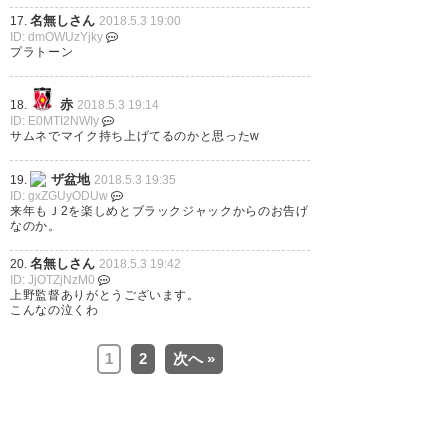
名無しさん
17.
2018.5.3 19:00
ID: dmOWUzYjky
いやー、激しい戦いだった。上
プラトーン
野さん手強いかったーやはり古
赤
18.
2018.5.3 19:14
巣戦気合いが見れました。レノ
ID: E0MTI2NWIy
サムネでマイク持ち上げてるのかと思ったw
ファよく同点にさせた❗次に、繋
がる引き分けだった。 両方とも
ザ盆地
19.
2018.5.3 19:35
ID: gxZGUyODUw
に。 #レノファ #renofa
来年もＪ2を楽しめとブラックジャックからのお告げ
なのか。
— ケント (matatabioil)
2018, 5
名無しさん
20.
2018.5.3 19:42
月 3
ID: JjOTZjNzM0
上野監督ありがとうございます。
こんなの泣くわ
1
2
次へ »
弱い…これは本当に弱いと言わ
ざるを得ない。ショック療法も
効果なく、またまたまた、いつ