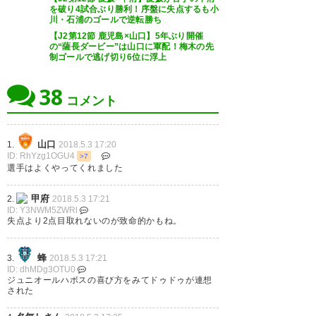
くさんのご声援ありがとうござ
https://t.co/QSfcVkpV42
を破り4試合ぶり勝利！序盤に失点するも小
いました。 #renofa #レノファ
川・石浦のゴールで逆転勝ち
【J2第12節 鹿児島×山口】5年ぶり開催
— ヴァンフォーレ甲府
の“薩長ダービー”は山口に軍配！梅木の先
— レノファ山口ＦＣ
(vfk_official)
2018, 5月 3
制ゴールで逃げ切り6位に浮上
(renofayamaguchi)
2018, 5月 3
38
コメント
コレ、イイね！ #レノファ
また終盤、そしてセットプレー
山口
1.
2018.5.3 17:20
https://t.co/b8JW4DLF8m
ID: RhYzg1OGU4
>7
からの失点か。なんだこのデジ
選手はよくやってくれました
ャヴ感。#vfk
— makimaki@renofan
甲府
2.
2018.5.3 17:21
(smakimakis)
2018, 5月 3
ID: Y3NWM5ZWRl
— タカツカ (takatsukat)
2018,
失点より2点目取れないのが致命的かもね。
5月 3
蜂
3.
2018.5.3 17:21
ID: dhMDg3OTU0
ジュニオールハボスの喜び方をみてドゥドゥが連想
された
引き分けかー。 ちーと厳しくな