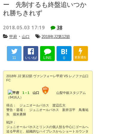
ー 先制するも終盤追いつか
れ勝ちきれず
2018.05.03 17:19
38
・
甲府
山口
2018年J2第12節
B!
11
いいね!
LINE
更新通知
0
2018年 J2 第12節 ヴァンフォーレ甲府 VS レノファ山口
FC
甲府
1－1
山口
山梨中銀スタジアム
（8416人）
得点： ジュニオールバホス 渡辺広大
警告・退場： ジュニオールバホス 新井涼平 鳥養祐
矢 堀米勇輝
戦評：
ジュニオールバホスとリンスの個人技を中心にゴールへ
迫る甲府と、組織的なハイプレスからショートカウンタ