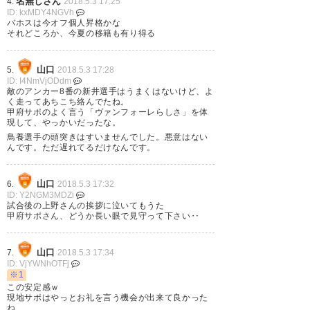
名無しさん
4.
2018.5.3 17:25
ID: kxMDY4NGVh
ってきたかな？ 相変わらずイケ
バホスは今オフ個人昇格かな
それどころか、今夏の移籍も有り得る
イケドンドンの攻撃姿勢は面白
いけど。 #レノファ
山口
5.
2018.5.3 17:28
ID: I4NmVjODdm
— ４０４号室 (koji404room)
敵のアンカー8番の新井選手はうまくはないけど、よ
く走ってあちこち絡んでたね。
2018, 5月 3
甲府サポのよく言う「ヴァンフォーレらしさ」を体
現して、やっかいだったな。
鳥養選手の頭突きはすいませんでした。悪意はない
んです。ただ遅れてるだけなんです。
引き分けだったけど良く追いつ
山口
6.
2018.5.3 17:32
ID: Y2NGM3MDZi
いた。どっちも勝ちをもぎ取ろ
試合後の上野さんの挨拶に泣いてもうた
甲府サポさん、どうか長い眼で見守って下さい‥
うと必死になっていて見ていて
面白かった。ナイスゲーム。岸
山口
7.
2018.5.3 17:34
田も久しぶりだったけど良い動
ID: VjYWNhOTFj
※1
きで今後が期待できるね。 #レ
この安定感ｗ
現地サポはやっとお礼を言う機会が出来て良かった
ノファ #renofa
ね