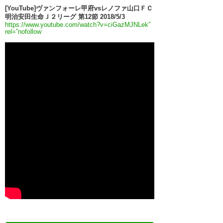
[YouTube]ヴァンフォーレ甲府vsレノファ山口ＦＣ
明治安田生命Ｊ２リーグ 第12節 2018/5/3
https://www.youtube.com/watch?v=ciGazMJNLek”
rel=”nofollow