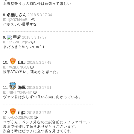
上野監督うちの時以外は頑張ってほしい
— てんぽて (tenpote_to)
2018,
名無しさん
8.
2018.5.3 17:34
5月 3
ID: ljZGZhNmRm
バホスいい選手すな
甲府
9.
2018.5.3 17:37
ID: ZhZWU3Yjcw
まだあきらめない(´ω｀)
上野さんの初陣は対レノファだ
ったのねー。画面見て一瞬混乱
山口
10.
2018.5.3 17:49
ID: IwZjE0NGQy
したw
後半ATのアレ、死ぬかと思った。
— ささやん (sasayan_45)
2018,
海豚
11.
2018.5.3 17:51
5月 3
ID: NlNTY0NGRm
ヴァン君は少しずつ良い方向に向かっている。
山口
12.
2018.5.3 17:55
ID: cyODQ2MWQ0
レノファ山口 vsヴァンフォーレ
コヅくん、ベンチ外なのに試合前にレノファゴール
裏まで挨拶して頂きありがとうございます。
甲府 1-1 渡辺広大のヘッドとゴ
次会う時はピッチに立つ姿を見せてくれ！