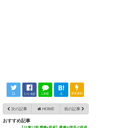
月 3
督でした ありがとう上野さん 新
— 橋本屋権左衛門@ハルヒル・
富士ヒル… (Hasimotoya_2000)
しいチームで頑張って👍 いつで
2018, 5月 3
も応援してます レノファ山口出
身ですから
MOMは 渡辺広大さんでm(._.)m
https://t.co/tzD7pHCuGf
おつかれさんでした！ #レノフ
最後ツグ惜しかったけど、なん
ァ
— ラピート (lapeet777)
2018, 5
とか最後で追いついたのはよか
月 3
— しよお (00sho084)
2018, 5月
った！！！ #renofa #DAZN
3
— 柳瀬樟 (sakunoX12th)
2018,
B!
5月 3
突き放すことができず追い付か
11
いいね!
LINE
更新通知
0
れ1-1のドロー。 多くのサポー
本日行いました、vs.ヴァンフォ
ターの後押し誠にありがとうご
次の記事
HOME
前の記事
ーレ甲府は、１－1の引分けで終
ざいましたm(_ _)m 引き続き熱
わりました（得点者：渡辺） た
おすすめ記事
く戦います！ #vfk #完遂
【J2第12節 愛媛×甲府】愛媛が苦手の甲府