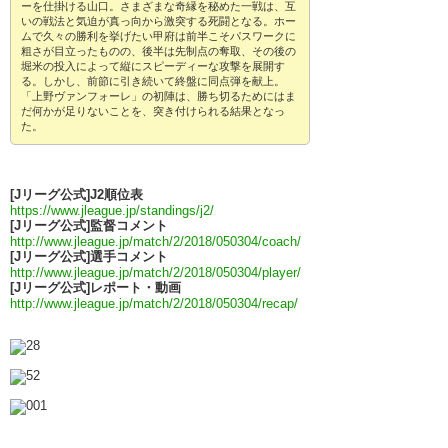
ーを仕掛ける山口。さまざまな奇縁を秘めた一戦は、互
いの戦法と気迫が真っ向から激突する死闘となる。ホー
ムで久々の勝利を挙げたい甲府は前半こそパスワークに
粗さが目立ったものの、後半は先制点の奪取、その後の
堀米の投入によって縦にスピーディーな攻撃を展開す
る。しかし、前節に引き続いて終盤に同点弾を献上。
「上野ヴァンフォーレ」の初陣は、勝ち切るためにはま
だ何かが足りないことを、突き付けられる結果となっ
た。
[Jリーグ公式]J2順位表
https://www.jleague.jp/standings/j2/
[Jリーグ公式]監督コメント
http://www.jleague.jp/match/2/2018/050304/coach/
[Jリーグ公式]選手コメント
http://www.jleague.jp/match/2/2018/050304/player/
[Jリーグ公式]レポート・動画
http://www.jleague.jp/match/2/2018/050304/recap/