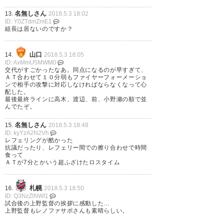
ール間際の守りに痺れた⚡️⚡️⚡️
名無しさん
13.
2018.5.3 18:02
ID: Y0ZTdmZmE1
https://t.co/fKMOMknJIC
組長は居ないのですか？
— runa (runa7)
2018, 5月 3
山口
14.
2018.5.3 18:05
ID: AxMmU5MWM0
交代がすごかったなあ。同点になるのが早すぎて、
ＡＴ合わせて１０分弱もファイヤーフォーメーショ
ンで相手の攻撃に対応しなければならなくなって心
配した。
広大さんの体を張った守備は本
最後最終ラインに高木、渡辺、前、小野瀬の順で並
んでたぞ。
当にありがたかった ヴァンフォ
名無しさん
15.
2018.5.3 18:48
ーレの選手がキシやツグさんた
ID: kyYzA2N2Vh
レフェリングが酷かった
ちに気をとられてたのもあるか
抗議だったり、レフェリー間での擦り合わせで時間
食って
な
ＡＴが7分とかいう超ふざけたロスタイム
— 二場真登 (Mato_Futaba)
札幌
16.
2018.5.3 18:50
2018, 5月 3
ID: Q3NzZlNWI1
試合後の上野監督の挨拶に感動した…
上野監督もレノファサポさんも素晴らしい。