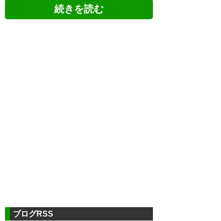
ツイッターの反応
勝ちに近い引き分け！よくやっ
た！ #renofa
— るい(14世) next→5/3vs甲府
(A) (B747_300SR)
2018, 5月 3
ブログRSS