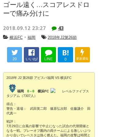
ゴール遠く…スコアレスドロ
ーで痛み分けに
2018.09.12 23:27
43
・
横浜FC
福岡
2018年J2第26節
B!
20
いいね!
LINE
更新通知
0
2018年 J2 第26節 アビスパ福岡 VS 横浜FC
福岡
0－0
横浜FC
レベルファイブス
タジアム（7307人）
得点：
警告・退場： 武田英二郎 篠原弘次郎 佐藤謙介 田
代真一
戦評：
7月29日に台風の影響で中止になった試合の代替開催と
なる一戦。プレーオフ圏内の両チームによる激しいぶつ
かり合いでレベスタは熱く燃えた。福岡の攻撃は時間と