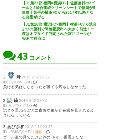
2018, 9月 12
【J1第23節 福岡×横浜FC】佐藤凌我の2ゴ
ず。
ールと3試合連続クリーンシートで福岡が5
連勝！苦手の横浜FCから2017年以来とな
る白星挙げる
— Sサイズの緑色 (greenSsize)
【J1第16節 横浜FC×福岡】横浜FCが6試合
2018, 9月 12
ぶりの勝利で降格圏脱出へ大きく前進！一
度はオフサイド判定された室井ゴールが
横浜ＦＣ戦、スコアレスドロ
VARで得点に
ー。 正直言うと、勝ちたかった
43
なー。 でも、終了間際のレベス
コメント
福岡vs横浜FCはスコアレスドロ
タの雰囲気は、まさに選手を後
ーで終戦。見応えのある内容だ
押しする１２番目の選手のよう
蜂
1.
2018.9.12 23:29
ったけど、どちらもあと一歩だ
でした。 なかなか上手くいかな
ID: UyMWViZWFj
負ける気はしなかったが勝てる気もしなかった…
ったなあ。いや、ここは両チー
いけど、前を向いていくしかな
ムの守備陣を褒めるべきか。そ
い。 どんなに苦しいときでも…
縞
2.
2018.9.12 23:33
ID: RmY2ZhYTk3
してヴェルディサポとしては…
https://t.co/LKMopBIc6M
試合を重ねるごとに齋藤功佑が存在感を見せれるよ
うになっている
喜ぶべきなのかな? よー分から
— けんち (Talleyrand05)
2018,
あびさぼ
3.
2018.9.12 23:37
ん。#avispa
9月 12
ID: k5MWQ0MTY1
>5
ゴール裏で見てたけど淳のFKが一番震えたなー