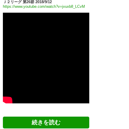
Ｊ２リーグ 第26節 2018/9/12
https://www.youtube.com/watch?v=jvuxb8_LCvM