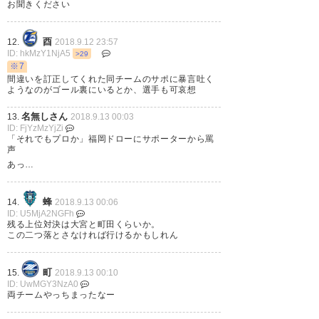
お聞きください
https://t.co/Qrabxysuek
酉
12.
2018.9.12 23:57
— bear-goro (hilo2010)
2018,
ID: hkMzY1NjA5
>29
9月 12
※7
間違いを訂正してくれた同チームのサポに暴言吐く
ようなのがゴール裏にいるとか、選手も可哀想
名無しさん
13.
2018.9.13 00:03
ID: FjYzMzYjZi
試合終了 アビスパ福岡0-0横浜
「それでもプロか」福岡ドローにサポーターから罵
声
FC アビスパはシュート,パスに
あっ…
しても精度が低すぎる｡テクニッ
クをもう少し上げてほしい｡そん
蜂
14.
2018.9.13 00:06
ID: U5MjA2NGFh
なんじゃ,J1に上がったとしても,
残る上位対決は大宮と町田くらいか。
この二つ落とさなければ行けるかもしれん
またすぐに落ちるぞ｡9月残り4
試合,fight!!アビスパ!! #avispa #
町
15.
2018.9.13 00:10
ID: UwMGY3NzA0
勝負の９月
両チームやっちまったなー