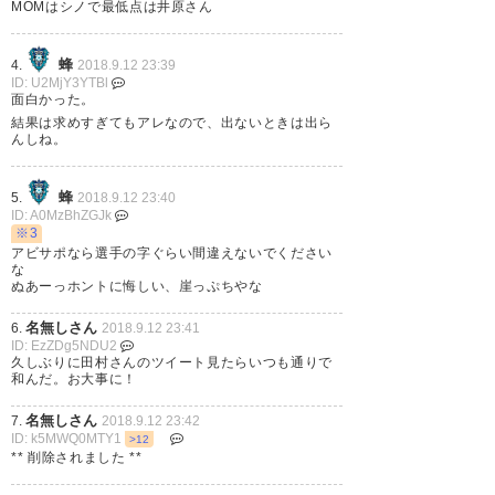
— 決闘王Ｆ.Ｋ (duelkingfk)
MOMはシノで最低点は井原さん
2018, 9月 12
蜂
4.
2018.9.12 23:39
ID: U2MjY3YTBl
面白かった。
結果は求めすぎてもアレなので、出ないときは出ら
んしね。
ラスト10分だけみれたが、 心臓
に悪すぎ。 最後の方のカウンタ
蜂
5.
2018.9.12 23:40
ID: A0MzBhZGJk
ー、北爪がいれば…というシー
※3
ンはあったが、 なにより最後の
アビサポなら選手の字ぐらい間違えないでください
な
レドミのシュートが勿体無い…
ぬあーっホントに悔しい、崖っぷちやな
だが、負けない、連敗しないの
名無しさん
6.
2018.9.12 23:41
ID: EzZDg5NDU2
は良い 次だ‼️ ＃yokohamafc
久しぶりに田村さんのツイート見たらいつも通りで
和んだ。お大事に！
— アクセス@柱島泊地👉ブイン
名無しさん
7.
2018.9.12 23:42
基地 (axesse0323)
2018, 9月 12
ID: k5MWQ0MTY1
>12
** 削除されました **