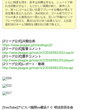
ともに精度を増す。前半は好機を作るも、シュートで終
わる回数が少なく、もどかしい展開が続く。後半に入
り、徐々にゴールに近い位置でプレーする機会が増えて
決定機を迎えたものの、決め切れず。ゴール前でのファ
ウルの多さも無得点の一因となる。互いに守備のビッグ
プレーが目立ち、勝点1を分け合う結果となり、上位直
接対決のホーム3連戦を1勝1分け1敗で終えた。
[Jリーグ公式]J2順位表
https://www.jleague.jp/standings/j2/
[Jリーグ公式]監督コメント
http://www.jleague.jp/match/2/2018/091201/coach/
[Jリーグ公式]選手コメント
http://www.jleague.jp/match/2/2018/091201/player/
[Jリーグ公式]レポート・動画
http://www.jleague.jp/match/2/2018/091201/recap/
[YouTube]アビスパ福岡vs横浜ＦＣ 明治安田生命