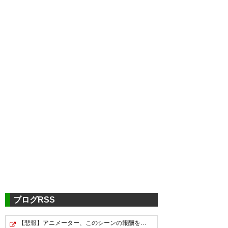
ツイッターの反応
アビスパ惜しかった。決定力が
勿体なかったとたい。
— 5. 310。9/15 shinhan derby.
(4ata5)
2018, 9月 12
ブログRSS
【悲報】アニメーター、このシーンの報酬を公開するｗｗ…