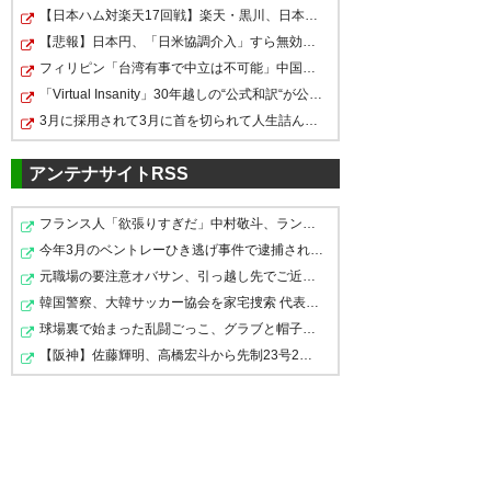
福岡0-0横浜FC 福岡はまた勝ち
皆さま、大変お疲れ様でした！
【日本ハム対楽天17回戦】楽天・黒川、日本ハム・達から…
きれず。 横浜FC的には最低限オ
まだ心臓が落ち着きませんね…
【悲報】日本円、「日米協調介入」すら無効化してしまう
引き分け #avispa
ッケーな勝ち点1かな。
😰 水戸戦も侮れませんが、今度
フィリピン「台湾有事で中立は不可能」中国に覚悟表明
https://t.co/uBcHNLsxwh
「Virtual Insanity」30年越しの“公式和訳“が公開される
こそ勝利の歓喜にわきましょう‼️
— シンスケ (shinsukecce)
3月に採用されて3月に首を切られて人生詰んだ話をしたい
三ツ沢で最高の週末を😊😊😊😊
— めじろぶらいと
2018, 9月 12
(mejirobright_sh)
2018, 9月 12
#yokohamafc
アンテナサイトRSS
— 澤野 雅之 (masawano)
2018,
フランス人「欲張りすぎだ」中村敬斗、ランス残留の可能…
9月 12
今年3月のベントレーひき逃げ事件で逮捕された男、韓国籍…
引き分け。この勝ち点1を無駄に
元職場の要注意オバサン、引っ越し先でご近所になり粘着…
アビスパ0-0横浜 得点の匂いは
しないためにも次の試合勝って
韓国警察、大韓サッカー協会を家宅捜索 代表監督選考巡り
していたけど、最後の最後で雑
上位狙っていくしか無いな
球場裏で始まった乱闘ごっこ、グラブと帽子を投げ捨てて…
なプレーが目立った試合
#avispa
【阪神】佐藤輝明、高橋宏斗から先制23号2ラン！京セラド…
勝ちたかったあ…！！ ただ、ス
コアレスで勝ち点１を積み上げ
— Okazu (okazu_avi)
2018, 9月
— みやぱんだ (myapanda)
12
たことは悪くない。今年は連敗
2018, 9月 12
しない！ #yokohamafc