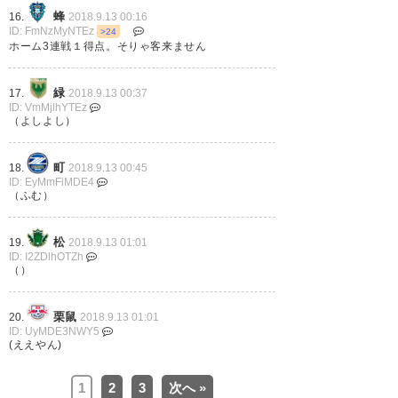
— ラメール福岡@カルチョビッ
蜂
16.
2018.9.13 00:16
トA (Lamer_fukuoka)
2018, 9月
ID: FmNzMyNTEz
>24
12
ホーム3連戦１得点。そりゃ客来ません
緑
17.
2018.9.13 00:37
ID: VmMjlhYTEz
（よしよし）
北爪無しだとやっぱりイバとレ
ドミ頼みになっちゃうのなー…
町
18.
2018.9.13 00:45
ID: EyMmFiMDE4
#yokohamafc
（ふむ）
— kuri8ykhm (kuri8ykhm)
松
19.
2018.9.13 01:01
2018, 9月 12
ID: I2ZDlhOTZh
（）
栗鼠
20.
2018.9.13 01:01
ID: UyMDE3NWY5
(ええやん)
アビスパのゴール前からカイジ
の沼かってくらい下からエア出
1
2
3
次へ »