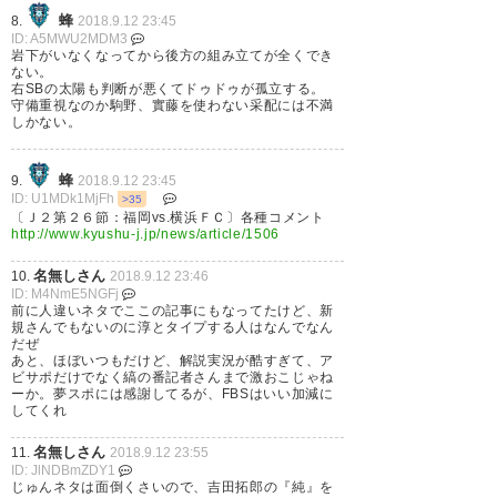
蜂
8.
2018.9.12 23:45
ID: A5MWU2MDM3
試合終了、福岡0-0横浜。 最初
岩下がいなくなってから後方の組み立てが全くでき
ない。
から最後までピリピリした試合
右SBの太陽も判断が悪くてドゥドゥが孤立する。
守備重視なのか駒野、實藤を使わない采配には不満
だった。もうこういう時期なの
しかない。
だな。 #yokohamafc
蜂
9.
2018.9.12 23:45
ID: U1MDk1MjFh
>35
— kmochi (kmochi)
2018, 9月
〔Ｊ２第２６節：福岡vs.横浜ＦＣ〕各種コメント
12
http://www.kyushu-j.jp/news/article/1506
名無しさん
10.
2018.9.12 23:46
ID: M4NmE5NGFj
前に人違いネタでここの記事にもなってたけど、新
規さんでもないのに淳とタイプする人はなんでなん
だぜ
最後幾度とチャンスになりかけ
あと、ほぼいつもだけど、解説実況が酷すぎて、ア
ビサポだけでなく縞の番記者さんまで激おこじゃね
るも得点機会まで行かず…福岡
ーか。夢スポには感謝してるが、FBSはいい加減に
してくれ
対横浜FCはスコアレスでFT。 う
ーん消化不良… #avispa
名無しさん
11.
2018.9.12 23:55
ID: JlNDBmZDY1
#yokohamafc
じゅんネタは面倒くさいので、吉田拓郎の『純』を