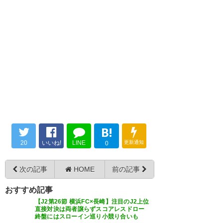
— みゆ@9/16三ツ沢 (miu76)
2018, 9月 12
福岡との大一番は固い試合でド
J2 第26節延期試合 アビスパ福岡
ロー #yokohamafc
vs横浜FC 試合終了0-0 あまりに
痛すぎる引き分け。 最後のコー
— どおはん (doohan9498)
ナーキックは圍を上げるべきだ
2018, 9月 12
試合終了 アビスパ0-0フリエ 運
ったんじゃないかな…
にも審判にも見放され、それで
https://t.co/hxdOZDbzyB
もよく戦った。 雄太さんは本当
に頼もしい守護神だと改めて実
— HAMASHO (hamashovski)
B!
感。 とりま、なんとか単独3位
2018, 9月 12
20
いいね!
LINE
更新通知
0
はキープ。 山雅・町田になんと
か近づきたい。
次の記事
HOME
前の記事
https://t.co/0SdRpGqb5H
福岡と横浜FCのドローの報を聞
おすすめ記事
— うさみ・みなせ@9/8.12VS福
【J2第26節 横浜FC×長崎】注目のJ2上位
き、ホット胸を撫で下ろす昇格
直接対決は両者譲らずスコアレスドロー
岡@博多の森 (minaseusami)
終盤にはスローイン巡り小競り合いも
圏各チーム。付かせず離させ