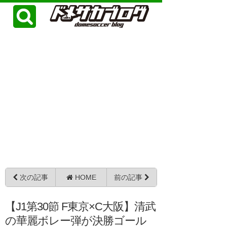
次の記事
HOME
前の記事
【J1第30節 F東京×C大阪】清武
の華麗ボレー弾が決勝ゴール