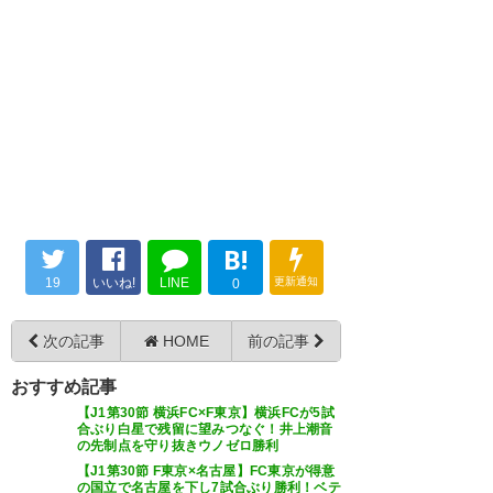
https://t.co/M5qVnj8KlM
なぜか勝てた！というのが素直
— カツジ (GohanTheFastest)
よっしゃーーー！！ 今のセレッ
2018, 10月 20
な感想。 #cerezo
ソは連敗しません。 キヨナイス
— リー (leesan_1987)
2018, 10
ゴール！！！ acl行こ！！！
月 20
— 🇯🇵shun🌸 (shun_cerezo)
き！よ！きよたけ！ #cerezo
2018, 10月 20
https://t.co/CISrGM5zRh
B!
— うっず (woods_crz)
2018, 10
19
いいね!
LINE
更新通知
0
月 20
セレッソ勝利🌸 ほんま清武のゴ
次の記事
HOME
前の記事
ールなかったらどうなってた
おすすめ記事
か。良かった。
【J1第30節 横浜FC×F東京】横浜FCが5試
清武が圧巻ボレーで決勝弾!!C大
合ぶり白星で残留に望みつなぐ！井上潮音
https://t.co/QuoFEo4R0n
の先制点を守り抜きウノゼロ勝利
阪は苦しみながらもFC東京に完
【J1第30節 F東京×名古屋】FC東京が得意
の国立で名古屋を下し7試合ぶり勝利！ベテ