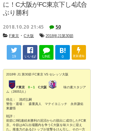
に！C大阪がFC東京下し4試合
ぶり勝利
2018.10.20 21:45
50
・
F東京
C大阪
2018年J1第30節
B!
19
いいね!
LINE
更新通知
0
2018年 J1 第30節 FC東京 VS セレッソ大阪
F東京
0－1
C大阪
味の素スタジア
ム（28053人）
得点： 清武弘嗣
警告・退場： 森重真人 マテイヨニッチ 永井謙佑
東慶悟
戦評：
前節に8戦連続未勝利の泥沼からの脱出に成功したFC東
京。今節はACL出場圏内を争うC大阪を味スタに迎え
た。推進力のある2トップが攻撃をけん引し、その一方