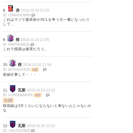
赤
8.
2018.10.20 21:55
ID: c5MmI3OWRi
得点シーンの健勇の粘りこそ今
これはマジで最終節がACLを争う大一番になったり
して…
のセレッソの突き詰めるポイン
トだわ。
桜
9.
2018.10.20 21:55
ID: FiMTMxMDdj
— YK23⭐️⭐️🏆 (kuboyoichi)
これで残留は確実だろう。
2018, 10月 20
桜
10.
2018.10.20 21:59
ID: k0YmUxOGZj
>11
前線仕事して・・・
セレッソなんの面白みもない得
瓦斯
11.
2018.10.20 22:02
ID: U2NGMyMGFh
点の匂いすらしない試合だった
>17
※10
けど清武のおかげで助かった😇
桜前線は3月くらいにならないと来ないんじゃないか
な
勝てば良かろうなのだ。過程や
方法なぞ…どうでも良いのだァ
瓦斯
12.
2018.10.20 22:02
ID: Y4NTk3OWZl
ァァァ！！！