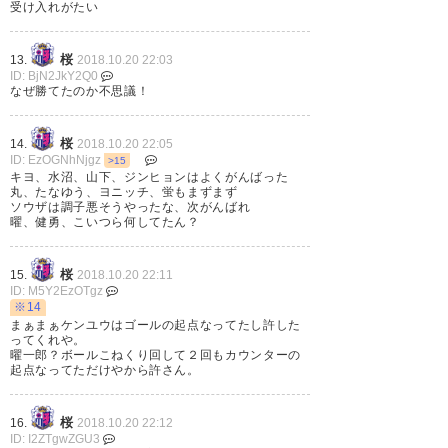
受け入れがたい
https://t.co/DlWY2DEX6y
桜
13.
2018.10.20 22:03
— ゆーさく@サッカー
ID: BjN2JkY2Q0
なぜ勝てたのか不思議！
(crz_sanfrehime)
2018, 10月 20
桜
14.
2018.10.20 22:05
ID: EzOGNhNjgz
>15
キヨ、水沼、山下、ジンヒョンはよくがんばった
丸、たなゆう、ヨニッチ、蛍もまずまず
清武いいシュートだった( ・∇・)
ソウザは調子悪そうやったな、次がんばれ
曜、健勇、こいつら何してたん？
https://t.co/UZAQbMfDsb
桜
15.
2018.10.20 22:11
— 逢坂唯@Fred (ktaiga_taigak)
ID: M5Y2EzOTgz
2018, 10月 20
※14
まぁまぁケンユウはゴールの起点なってたし許した
ってくれや。
曜一郎？ボールこねくり回して２回もカウンターの
起点なってただけやから許さん。
しかしまぁ。。。内容はまさに
桜
16.
2018.10.20 22:12
「勝ちに不思議の勝ちあり」や
ID: I2ZTgwZGU3