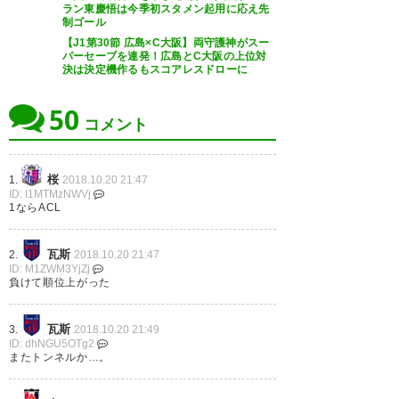
— TAKARIN (NcerezoTakarin)
封勝ち
https://t.co/KLFi9k1j41
ラン東慶悟は今季初スタメン起用に応え先
2018, 10月 20
制ゴール
#gekisaka #jleague
【J1第30節 広島×C大阪】両守護神がスー
https://t.co/lR5fgOv95X
パーセーブを連発！広島とC大阪の上位対
決は決定機作るもスコアレスドローに
— ゲキサカ (gekisaka)
2018, 10
50
勝ったぁぁあああああ
月 20
コメント
あ！！！！！ #cerezo
https://t.co/oX5LaD1pbx
桜
1.
2018.10.20 21:47
ID: I1MTMzNWVj
— ⭐帰ってきた三代目ヨシゼイ
1ならACL
ドMUTEKI⭐ (c_1_r_9_z_8_2)
2018, 10月 20
瓦斯
2.
2018.10.20 21:47
ID: M1ZWM3YjZj
負けて順位上がった
瓦斯
3.
2018.10.20 21:49
ID: dhNGU5OTg2
セレッソ苦しみながら勝ち点3と
またトンネルか…。
れた… 試合内容はぶっちゃけ最