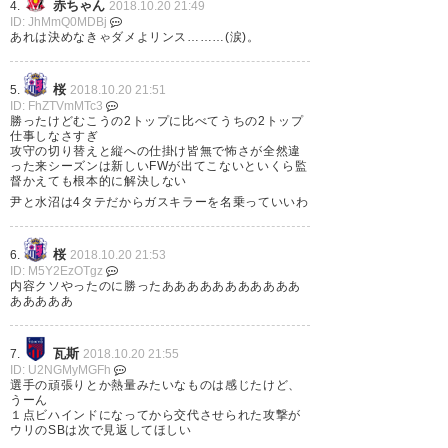
悪だったけど最後まで耐えて耐
赤ちゃん
4.
2018.10.20 21:49
ID: JhMmQ0MDBj
えてワンちゃんものにしたのは
あれは決めなきゃダメよリンス………(涙)。
大きい… ただ前線の連動なかっ
たのが気がかり
桜
5.
2018.10.20 21:51
ID: FhZTVmMTc3
勝ったけどむこうの2トップに比べてうちの2トップ
— 風町たけし━━━ｯd(⊙ε⊙💕)
仕事しなさすぎ
攻守の切り替えと縦への仕掛け皆無で怖さが全然違
(gftakec)
2018, 10月 20
った来シーズンは新しいFWが出てこないといくら監
督かえても根本的に解決しない
尹と水沼は4タテだからガスキラーを名乗っていいわ
桜
6.
2018.10.20 21:53
カウンターパンチ1発🤛🤜の
ID: M5Y2EzOTgz
内容クソやったのに勝ったあああああああああああ
み！！！いけるぞ！！！ けんゆ
あああああ
うのポストからの清武！！！
瓦斯
7.
2018.10.20 21:55
ID: U2NGMyMGFh
— pessimist (milan8825)
2018,
選手の頑張りとか熱量みたいなものは感じたけど、
10月 20
うーん
１点ビハインドになってから交代させられた攻撃が
ウリのSBは次で見返してほしい