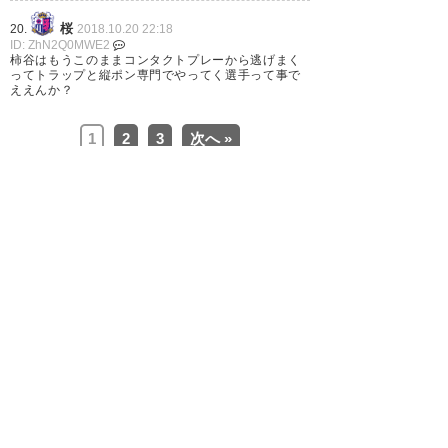
様々ですわ。
桜
20.
2018.10.20 22:18
ID: ZhN2Q0MWE2
— ふらんかぁ☆☆デレ6th現地
柿谷はもうこのままコンタクトプレーから逃げまく
ってトラップと縦ポン専門でやってく選手って事で
全通 (Sup_flanker_37)
2018, 10
ええんか？
月 20
1
2
3
次へ »
セレッソ勝ちました！ 清武やっ
ぱりいいね〜😊
https://t.co/hfNtTIzOWU
— まさやん (masayan620)
2018, 10月 20