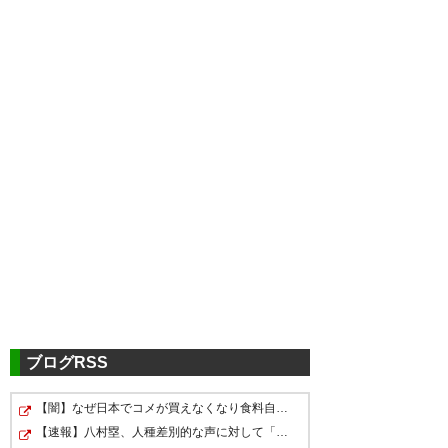
ツイッターの反応
よっしゃ〜 粘って粘って久しぶ
りに勝ったやで〜 清武ナイスゴ
ール！！
ブログRSS
— わんだーぼうず
(wonderbouzu)
2018, 10月 20
【闇】なぜ日本でコメが買えなくなり食料自給率が過去最…
★勝ったのね！ 桜満開🌸 #セレ
正直、内容は褒められたモノで
【速報】八村塁、人種差別的な声に対して「日本で生まれ…