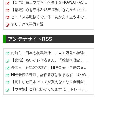
ッソ大阪
はなかったですが、しっかりと
【話題】白上フブキ＝ケモミミ×KAWAII×ASMR！超絶癒やし…
体を張って守り、一撃で仕留め
【悲報】心を守るSNS三原則、なんかヤバい事になるｗｗｗ…
— 白銀 愁@顔面＆眼窩底骨折、
水沼の変化がゴールに繋がっ
ヒト「スネ毛抜くで」体「あかん！生やすで！」ヒト「ヒ…
る。昨季のルヴァンカップ決勝
全治3ヶ月 (shirogane_syuu)
た。 もちろん清武のゴールは見
オリックス平野引退
2018, 10月 20
を思い出しました。ある意味、
事。
https://t.co/CJPd9S4Cc6
ユンセレッソらしい勝利！得点
アンテナサイトRSS
は清武選手のクオリティーの高
— くにまさ(國貞正之)
お前ら「日本も核武装汁！」←１万発の核弾頭どこに
(kunimasa_)
2018, 10月 20
さですね！山下選手、田中裕介
だぁああああああ！ 勝ったぁア
【悲報】ちいかわ作者さん、「総額30億超」の大豪邸を建…
選手と普段出番の少ない選手た
外国人「狂気の沙汰だ」FIFA会長、再選の支持見返りにモ…
アアアアアア！ キ！（∩´∀｀）
ちの活躍も光りました。
FIFA会長の謝罪、辞任要求は収まらず UEFAはボイコット…
ヨ！（´∀｀∩） キ（∩´∀｀） ヨ
【闇】なぜ日本でコメが買えなくなり食料自給率が過去最…
久々に勝ったーーーーーーーー
（´∀｀∩）タ（∩´∀｀） ケ！（´∀
— 小田尚史 (oda800628)
2018,
【ウマ娘】これは掛かってますね… トレーナーが無事だと…
10月 20
#cerezo
｀∩） #cerezo
— 🌸🌟🌟せ れ ぞ ー⛱🌠✨
— かっじー＠CEREZO満開
(serezo1132)
(Shin_CRZ_MILAN)
2018, 10月 20
2018, 10月
20
清武…ありがとう…