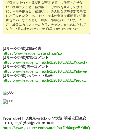
で森重を中心とする堅固な守備で相手に仕事をさせな
い。後半に入ると、精力的にこぼれ球を回収してサイド
にボールを散らし、室屋や太田の大胆な攻撃参加で果敢
に相手を攻め立てる。また、橋本が豊富な運動量で広範
囲をカバーするなどし、終始主導権を握っていた。だ
が、終盤にカウンターからワンチャンスをものにされて
失点。8月以来のホームでの白星はかなわなかった。
[Jリーグ公式]J1順位表
https://www.jleague.jp/standings/j1/
[Jリーグ公式]監督コメント
http://www.jleague.jp/match/1/2018/102010/coach/
[Jリーグ公式]選手コメント
http://www.jleague.jp/match/1/2018/102010/player/
[Jリーグ公式]レポート・動画
http://www.jleague.jp/match/1/2018/102010/recap/
[YouTube]ＦＣ東京vsセレッソ大阪 明治安田生命
Ｊ１リーグ 第30節 2018/10/20
https://www.youtube.com/watch?v=DN4mgwBKdhQ