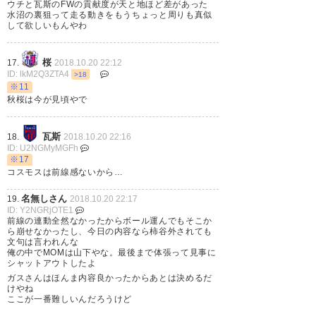
ウチと瓦斯のFWの貢献度が天と地ほど差があった
ったｗ それでも勝ちは勝ちや！
水沼の裏狙って走る動きをもうちょっと周りも真似
して欲しいもんやわ
#cerezo
桜
17.
2018.10.20 22:12
— かっじー＠CEREZO満開
ID: lkM2Q3ZTA4
>18
(Shin_CRZ_MILAN)
2018, 10月
※11
秋桜は今が見頃やで
20
瓦斯
18.
2018.10.20 22:16
ID: U2NGMyMGFh
※17
コスモスは前線感ないから…
ホームのFC東京戦と全く同じよ
うな感じで、なんで勝てたのか
名無しさん
19.
2018.10.20 22:17
ID: Y2NGRjOTE1
不思議な勝利。よく守りきった
前線の連動全然なかったからボール運んでもそこか
ら崩せなかったし、今日の内容なら柿谷外されても
というのもあるし、あそこで起
文句は言われんな
俺の中でMOMは山下やな。最後まで体張って見事に
点となれた健勇、フィニッシュ
シャットアウトしたよ
ガスさんはほんま内容良かったからあとは決めるだ
まで持ち込めた水沼、あの難し
けやね
ここが一番難しいんだろうけど
いバウンドによく合わせた清武