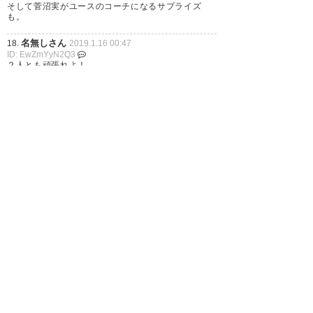
そして菅沼実がユースのコーチになるサプライズ
頑張ってきて！ これでIJ選手以
も。
外は残留確定かな？
名無しさん
18.
2019.1.16 00:47
ID: EwZmYyN2Q3
２人とも頑張れよ！
— 太陽が好きだ
伊東は流石に移籍するだろ
(TAIYOUGASUKIDA)
2019, 1月
中村や小池だってJ２に行くのは勿体ない
海外が無理ならJ１に移籍しろよ
15
名無しさん
19.
2019.1.16 00:48
ID: VkZjM2Njc2
>22
伊藤君はどうなんだろう('_'?)やっぱり未定ってこと
は海外なんやろか?
ブラガってまあまあな強豪やぞ
柏
20.
2019.1.16 00:49
すげえ
ID: BhZjdjN2Uy
二人とも、いってらっしゃい！頑張って！
柏から世界へ。もっともっと世界へ。
— 無難 (rekatansuchi)
2019, 1
寂しくなるし、トップチームが薄くなったら困るけ
月 15
ど、うちのクラブは今後も育てる気満々だから大丈
夫。うちらはうちらで頑張るぞ。チャンスはどんど
ん掴みにいけ！（アカデミーっ子も、そうでない選
手もね。）
1
2
3
…
5
次へ »