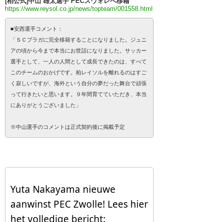
[柏公式]中山 雄太選手 PECズヴォレへ移籍
https://www.reysol.co.jp/news/topteam/001558.html
■安西選手コメント：
「ＳＣブラガに完全移籍することになりました。ジュニ
アの頃から今まで本当にお世話になりました。サッカー
選手として、一人の人間として成長できたのは、すべて
このチームのおかげです。柏レイソルを離れるのはすご
く寂しいですが、海外という自分の夢だった舞台で頑張
って行きたいと思います。９年間育てていただき、本当
にありがとうございました」
※中山選手のコメントは正式契約後に掲載予定
Yuta Nakayama nieuwe
aanwinst PEC Zwolle! Lees hier
het volledige bericht: