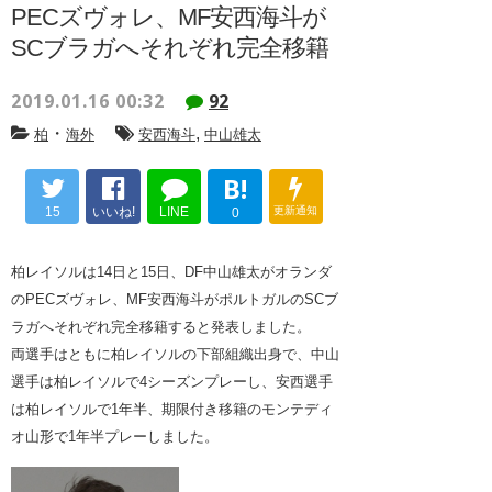
PECズヴォレ、MF安西海斗が
SCブラガへそれぞれ完全移籍
2019.01.16 00:32
92
・
,
柏
海外
安西海斗
中山雄太
B!
15
いいね!
LINE
更新通知
0
柏レイソルは14日と15日、DF中山雄太がオランダ
のPECズヴォレ、MF安西海斗がポルトガルのSCブ
ラガへそれぞれ完全移籍すると発表しました。
両選手はともに柏レイソルの下部組織出身で、中山
選手は柏レイソルで4シーズンプレーし、安西選手
は柏レイソルで1年半、期限付き移籍のモンテディ
オ山形で1年半プレーしました。