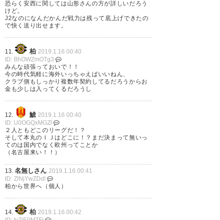
恐らく安西に関しては山形さんの方が詳しいだろう
— ☀️ほじぇる☀️ (reysol_23)
けど。
J2なのになんだかんだ戦力は残って底上げできたの
2019, 1月 14
で快く送り出せます。
柏
11.
2019.1.16 00:40
ID: BhOWZmOTg3
みんな頑張っておいで！！
今の時代気軽に海外いっちゃえばいいねん、
安西海斗選手も #柏から世界へ
クラブ側もしっかり複数年契約してるだろうからお
金も少しは入ってくるだろうし
凄い！頑張れー！
— きくちひろ (hirokiku_ch)
鯱
12.
2019.1.16 00:40
ID: U0OGQxMGZl
2019, 1月 15
２人ともどこのリーグだ！？
そして本丸のＩＪはどこに！？まだ決まって無いっ
てのは国内でなく欧州ってことか
（名古屋来い！！）
名無しさん
13.
2019.1.16 00:41
大出世ね…つまり、ブラガの世
ID: ZlNjYwZDdl
柏から世界へ（個人）
界レベルスカウトが山形で視察
していたの…?
柏
14.
2019.1.16 00:42
ID: IyZjE0MTFi