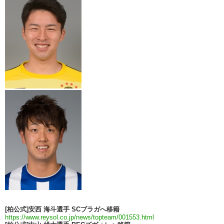
[柏公式]安西 海斗選手 SCブラガへ移籍
https://www.reysol.co.jp/news/topteam/001553.html