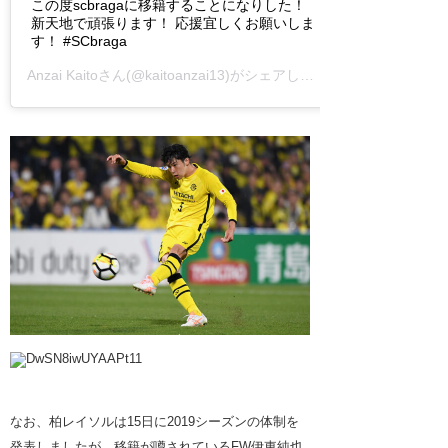
この度scbragaに移籍することになりした！
新天地で頑張ります！ 応援宜しくお願いしま
す！ #SCbraga
Anzai Kaito
さん(@kaitoanzai13)がシェアした投稿 –
なお、柏レイソルは15日に2019シーズンの体制を
発表しましたが、移籍が噂されているFW伊東純也