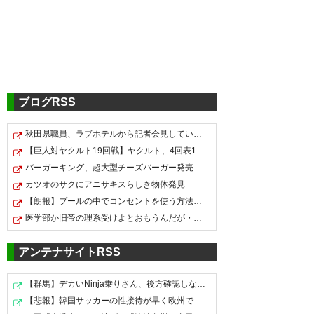
中山雄太はオランダかー
— あおクロぴん
(frontaletoanata)
2019, 1月 14
ブログRSS
秋田県職員、ラブホテルから記者会見していたことが発覚…
中山雄太オランダか！海外移籍
レイソルからめっちゃ海外に移
【巨人対ヤクルト19回戦】ヤクルト、4回表1アウト二三塁…
中山雄太海外かよおおおお
とはめでたい！いろんな意味
籍するなぁ。ええ傾向や
バーガーキング、超大型チーズバーガー発売。総カロリー…
で！
カツオのサクにアニサキスらしき物体発見
— ケンケン＠ヨコハマ
— ゆうき (nega_yuuu)
2019, 1
【朗報】プールの中でコンセントを使う方法、発見される…
(a7m2alpha)
2019, 1月 14
月 15
— suu (suupower)
2019, 1月
医学部か旧帝の理系受けよとおもうんだが・・・
14
アンテナサイトRSS
おー、中山雄太、海外行くか。
【群馬】デカいNinja乗りさん、後方確認しない軽四に当て…
レイソルの若手ばんばん海外移
がんばれ！
【悲報】韓国サッカーの性接待が早く欧州で炎上して欲し…
中山雄太、オランダか。PECズ
籍するね…