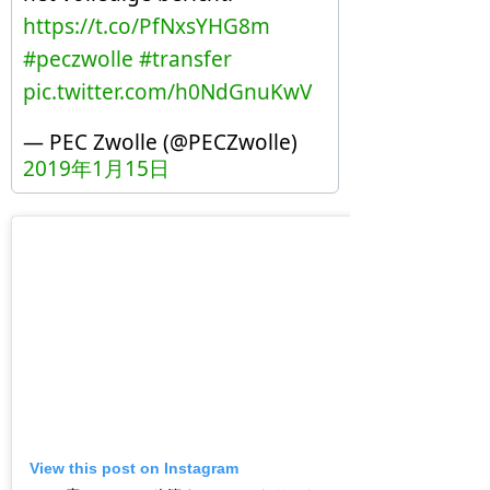
https://t.co/PfNxsYHG8m
#peczwolle
#transfer
pic.twitter.com/h0NdGnuKwV
— PEC Zwolle (@PECZwolle)
2019年1月15日
View this post on Instagram