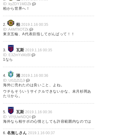
— Yuki (yukikiki_26)
2019, 1月
ID: kyZDY1MDZk
14
柏から世界へ！
柏
2.
2019.1.16 00:35
ID: A4MTliOTZk
東京五輪、A代表目指してがんばって！！
絶対J2でやりたくない中山ゆー
たと国内移籍は許さないプロテ
瓦斯
3.
2019.1.16 00:35
ID: E3ZmYxMzBl
クトかけたレイソルの熱いバト
1なら
ルの末、海外移籍を勝ち取った
中山ゆーた。本当頼むからいい
湘
4.
2019.1.16 00:36
ID: U0ZjZlZjJi
成長してくれ。
海外に売れたのは良いこと、よね。
ウチもそういうサイクルできないかな、未月杉岡あ
たりから。
— ゆきお (yukio_arsanfnal)
2019, 1月 14
瓦斯
5.
2019.1.16 00:36
ID: VlYjUwNDQ4
海外なら柏サポの心情としても許容範囲内なのでは
名無しさん
6.
2019.1.16 00:37