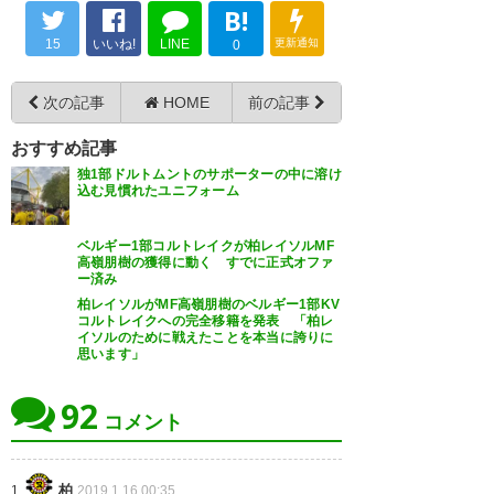
B!
協力関係らしいのでレアルワン
15
いいね!
LINE
更新通知
チャンあるな
0
中山くんの背番号は4！✨ PECズ
https://t.co/iD7vcuBR1M
ヴォレ入団おめでとう❗️🎊✨ 頑張
次の記事
HOME
前の記事
れー！٩(๑^o^๑)۶ #中山雄太 #柏
— つのだ (netleto)
2019, 1月
おすすめ記事
から世界へ
14
独1部ドルトムントのサポーターの中に溶け
https://t.co/2v1KzqAIDc
込む見慣れたユニフォーム
— ザキ (zaki1043)
2019, 1月 16
ベルギー1部コルトレイクが柏レイソルMF
高嶺朋樹の獲得に動く すでに正式オファ
雄太移籍…ただ海外移籍ならJ1移
ー済み
柏レイソルがMF高嶺朋樹のベルギー1部KV
籍になるより全然マシ オランダ
コルトレイクへの完全移籍を発表 「柏レ
イソルのために戦えたことを本当に誇りに
🇳🇱のズヴォレは今は16位のチ
思います」
ームなのね ここで活躍して4大
92
リーグ。そして日本代表になる
コメント
のを応援するのみ(๑•̀ㅂ•́)و✧
柏
1.
2019.1.16 00:35