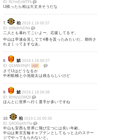
ID: RjYmEzMTFk
中山雄太は海外か。IJも海外行く
IJ残ったら柏は大丈夫そうだな
かと思ったけど今発表無いって
ことは夏かな。
柏
7.
2019.1.16 00:37
ID: IzMjdhNDNk
二人とも暴れてこいよー、応援してるぞ。
— ◆NE0KQmaRaY (KQ_)
2019,
中山は早速会見してて4番を貰ったみたいだ。期待さ
1月 14
れまくってますなあ。
鯱
8.
2019.1.16 00:37
ID: Q1MWJiNjFl
>17
さてIJはどうなるか
中村航輔と小池龍太は残るらしいけど
明日の新体制ときっと新ユニが
間に合わないであろうちばぎん
鯱
9.
2019.1.16 00:38
カップまでは着させていただき
ID: BhNjVjZWQ0
ほんとに世界へ行く選手が多いですね
ますよ。ありがとう中山雄太！
オランダでもやってやれ！ #柏
柏
10.
2019.1.16 00:38
から世界へ
ID: Q4ODg4NTIw
中山も安西も世界に飛び立つには良い年齢。
https://t.co/333tflCdW1
中山は東京五輪キャプテンとしてもっと上のステー
ジでやってもらわないと。