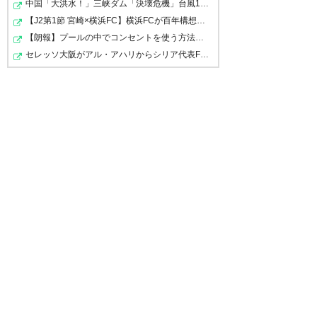
中国「大洪水！」三峡ダム「決壊危機」台風13号「三峡直…
ヴォレって聞いたことなかっ
— 大里 宰久 (tadahisaosato)
【J2第1節 宮崎×横浜FC】横浜FCが百年構想リーグ3位の宮…
— やよ♪♪♪ (sayanacy)
2019, 1
た。一部やねんなあ。
2019, 1月 14
【朗報】プールの中でコンセントを使う方法、発見される…
月 15
セレッソ大阪がアル・アハリからシリア代表FWパブロ・サ…
— ともやん (tomo_os)
2019, 1
月 14
中山雄太くん、オランダでも頑
何年後でもいいから安西海斗や
張るんだよ！！！
中山雄太達が代表になってるの
中山雄太、まぁ出ていくならそ
を見たいね 中山雄太はキャプテ
— やぶ (hiro2087)
2019, 1月 14
りゃ海外よなぁ…オランダか…
ンをやってて欲しい 移籍の妄想
とかは感じ悪いけど こんな妄想
— MoSP (mockey134)
2019, 1
は許されるはず
月 14
— アルガン (kaisebnnnnn17)
2019, 1月 15
ズヴォレのwikiみたらレアルと