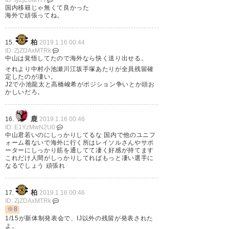
国内移籍じゃ無くて良かった
— ニニカ・クロッシュ
海外で頑張ってね。
(SHI_NO_MASHIRO)
2019, 1月
15
柏
15.
2019.1.16 00:44
ID: ZjZDAxMTRk
中山は覚悟してたので海外なら快く送り出せる。
それより中村小池瀬川江坂手塚あたりが全員残留確
定したのが凄い。
J2で小池龍太と高橋峻希がポジション争いとか頭お
ブラガってポルトガルの強豪な
かしいだろ。
んすね。安西くんって見たこと
鹿
あったかなぁ。山形で目をみは
16.
2019.1.16 00:46
ID: E1YzMwN2U0
る成長とげたんかね？
中山君若いのにしっかりしてるな 国内で他のユニフ
ォーム着ないで海外に行く所はレイソルさんやサポ
ーターにしっかり筋を通してて凄く好感が持てます
— ラフトラ (raftr16)
2019, 1月
これだけ人間がしっかりしてればもっと凄い選手に
なるでしょう 頑張れ
15
柏
17.
2019.1.16 00:46
ID: ZjZDAxMTRk
※8
1/15が新体制発表会で、IJ以外の残留が発表された
安西選手もブラガ移籍きてた。
よ。