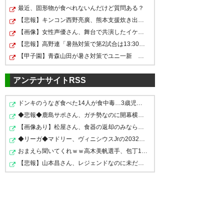
#ardija #大宮_岐阜
あ〜ホントに良かった！ すご
最高過ぎる #ardija
最近、固形物が食べれないんだけど質問ある？
https://t.co/orpUvaE0TL
い、連勝だ\(^∀^)/ #ardija #大
https://t.co/UgWb2hkQGm
【悲報】キンコン西野亮廣、熊本支援炊き出し「カレー」…
宮_岐阜
【画像】女性声優さん、舞台で共演したイケメンたちと写…
— はなたろう (hana_taro2014)
— ジャニー＠H.岐阜 (puniardy)
【悲報】高野連「暑熱対策で第2試合は13:30プレイボール…
2019, 6月 15
2019, 6月 15
— がじ子 (mikemike05241)
【甲子園】青森山田が暑さ対策でユニ一新 ボタン廃止でT…
2019, 6月 15
アンテナサイトRSS
大宮勝った！！！！！！！も
ドンキのうなぎ食べた14人が食中毒…3歳児から75歳まで被害
ギリギリの闘いだった 勝てて本
◆悲報◆鹿島サポさん、ガチ勢なのに開幕横浜FM戦でLEDライ…
う、岐阜のクオリティが高すぎ
1時間は首位！#ardija
当に良かった 無敵！ 大宮！ ワ
【画像あり】松屋さん、食器の返却のみならず「仕分け」…
てよくわからない試合だったけ
ッショイ！ #ardija
◆リーガ◆マドリー、ヴィニシウスJrの2032年までの契約延…
— hidetag (hidetag826)
2019,
ど、負けなし継
https://t.co/BtvC9COJ4S
おまえら聞いてくれｗｗ高木美帆選手、包丁10本セットを…
6月 15
続！！！！！！！ 岐阜に食われ
【悲報】山本昌さん、レジェンドなのに未だ監督どころか…
— DaDa (DaDa_724)
2019, 6月
るかと思ったよ… #ardija
15
— さくみ (OMY_sakumiyg)
ミカさんありがとう！！ ナイス
2019, 6月 15
ゴール！！👍👍 #ardija