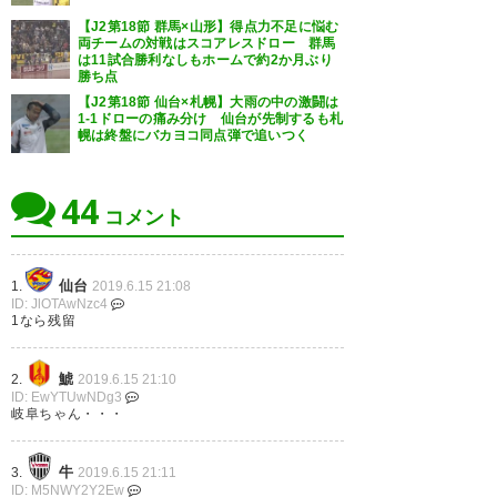
https://t.co/22p0LE2FHV
服も靴もずぶ濡れだけど勝った
【J2第18節 群馬×山形】得点力不足に悩む
両チームの対戦はスコアレスドロー 群馬
— はなたろう (hana_taro2014)
から全てよし😃 そしてSA自由席
は11試合勝利なしもホームで約2か月ぶり
2019, 6月 15
勝ち点
で１人泣いてたオッサンは私で
【J2第18節 仙台×札幌】大雨の中の激闘は
1-1ドローの痛み分け 仙台が先制するも札
す。 #ardija #大宮_岐阜
幌は終盤にバカヨコ同点弾で追いつく
— 入間栗鼠 NEXT岐阜戦
44
(oomiyaotaes)
2019, 6月 15
コメント
仙台
1.
2019.6.15 21:08
ID: JlOTAwNzc4
ミカさんのATゴールなんて泣き
1なら残留
そうだよ…てか泣いた。 #ardija
鯱
2.
2019.6.15 21:10
https://t.co/i3IMviOeZs
ID: EwYTUwNDg3
岐阜ちゃん・・・
— 小江戸屋 (koedy325)
2019, 6
月 15
牛
3.
2019.6.15 21:11
ID: M5NWY2Y2Ew