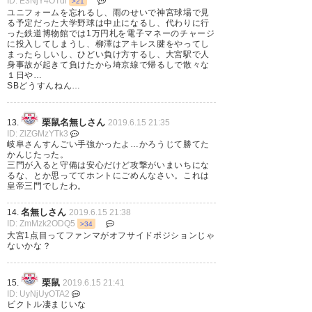
ID: E3NjY4OTdl
>21
ユニフォームを忘れるし、雨のせいで神宮球場で見
る予定だった大学野球は中止になるし、代わりに行
勝ち越せた肝は、小島！ #ardija
った鉄道博物館では1万円札を電子マネーのチャージ
に投入してしまうし、柳澤はアキレス腱をやってし
まったらしいし、ひどい負け方するし、大宮駅で人
— sake_sake39 (masa_nakaji)
身事故が起きて負けたから埼京線で帰るしで散々な
１日や…
2019, 6月 15
SBどうすんねん…
栗鼠名無しさん
13.
2019.6.15 21:35
ID: ZlZGMzYTk3
岐阜さんすんごい手強かったよ…かろうじて勝てた
小島の動き良かったねぇ #ardija
かんじたった。
三門が入ると守備は安心だけど攻撃がいまいちにな
るな、とか思っててホントにごめんなさい。これは
— オカピ (omiyamiyacho)
皇帝三門でしたわ。
2019, 6月 15
名無しさん
14.
2019.6.15 21:38
ID: ZmMzk2ODQ5
>34
大宮1点目ってファンマがオフサイドポジションじゃ
ないかな？
最高だったわ、 #大宮男祭り も
栗鼠
15.
2019.6.15 21:41
ID: UyNjUyOTA2
う毎節やってくれ。 #ardija #男
ビクトル凄まじいな