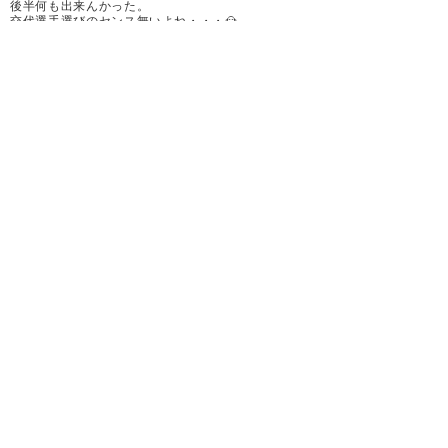
後半何も出来んかった。
交代選手選びのセンス無いよね・・・🙍
— 大宮アルディージャ 公式
多少ましになったけど相変わらず危なっかしかった
(Ardija_Official)
2019, 6月 15
し、藤谷でしょ。
ハムが最後まで持つように体力つけてくれればとい
うのが、唯一の希望が見えた試合。
1
2
3
次へ »
スピーチも素敵な三門さんだっ
た。 #ardija
— Okku (okku_7)
2019, 6月 15
男は黙ってアルディージャ🙌
— fc R children (L1007fc2)
2019, 6月 15