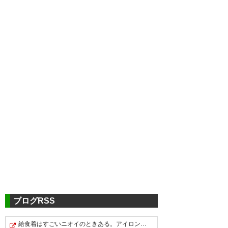
ツイッターの反応
ましろのJを、あなたと染めた
い… ～ お お み や 色
シ ン フ ォ ニ ー ～ 救
世主は！！！！
ブログRSS
MIKADO！！！！！！！！！
給食着はすごいニオイのときある。アイロンあてたときに…