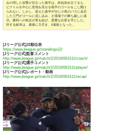
みの増した攻撃が目立った後半は、終始攻め立てるも、
ビクトルを中心に意地を見せる相手のゴールをこじ開け
られない。しかし、迎えた後半47分に小島のパスに反応
した三門がゴールに流し込み、土壇場での勝ち越しに成
功。勝利への執念が実を結び、貴重な白星を手にした。
対する岐阜は、最後に力尽き、6連敗となった。
[Jリーグ公式]J2順位表
https://www.jleague.jp/standings/j2/
[Jリーグ公式]監督コメント
http://www.jleague.jp/match/2/2019/061511/coach/
[Jリーグ公式]選手コメント
http://www.jleague.jp/match/2/2019/061511/player/
[Jリーグ公式]レポート・動画
http://www.jleague.jp/match/2/2019/061511/recap/