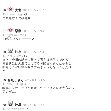
は黙ってアルディージャ #クー
ルポコ。
大宮
16.
2019.6.15 21:44
ID: I0YmFhYjg0
連続無敗！連続無敗！
— ヨシまる (yocmaru_3)
2019,
6月 15
栗鼠
17.
2019.6.15 21:44
ID: QyNjkwNmZj
14戦負けなしーーー🎵
岐阜
18.
2019.6.15 21:51
今日のヒーローは男らしすぎ
ID: VlN2ViYzYy
まあ、今日の試合に限って言えば納得はできる
る！カッコよすぎる！😍👍決勝
内容的には大差で負けてる可能性もあったからな
問題はこの経験が今後に活きそうもないことだけ
ゴールを決めたミカさん⚽️🐿 こ
ど…
の笑顔も最高です！！！ 男は黙
名無しさん
19.
2019.6.15 21:55
ってアルディージャ！！！ 🧡🤟
ID: MxZjE2OTg3
岐阜のクオリティが高かったというよりは大宮の決
😎😎😎 #ardija #大宮アルディー
定力が…。
ジャ #Jリーグ #121パーセント…
岐阜
20.
2019.6.15 21:57
https://t.co/nCeVkdLfoN
ID: AzYWI5Yzcy