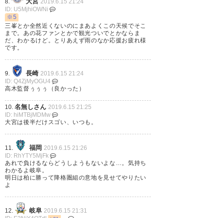
大宮
8.
2019.6.15 21:24
ID: U5MjhiOWNi
※5
何より今日は、肌寒い雨天候に
三峯とか全然近くないのにまあよくこの天候でそこ
まで。あの花ファンとかで観光ついでとかならま
も関わらず、いつもより応援の
だ、わかるけど。とりあえず雨のなか応援お疲れ様
です。
声が図太くカッコよかった！！
今日参戦された大宮男子の皆さ
長崎
9.
2019.6.15 21:24
ん、ぜひDAZNで聴いてみて欲
ID: Q4ZjMyOGU4
高木監督ぅぅぅ（良かった）
しい！！やっぱり大宮の漢（性
名無しさん
10.
2019.6.15 21:25
別問わず現地にいた方みんな）
ID: hiMTBjMDMw
大宮は後半だけスゴい、いつも。
皆さんで勝ち取った勝利、めち
ゃめちゃカッコよかった！！
福岡
11.
2019.6.15 21:26
#ardija #大宮男祭り
ID: RhYTY5MjFk
あれで負けるならどうしようもないよな…。気持ち
わかるよ岐阜。
— 𝑌𝑢𝑘𝑖𝑛𝑎 (yukky92)
2019, 6月
明日は柏に勝って降格圏組の意地を見せてやりたい
よ
15
岐阜
12.
2019.6.15 21:31