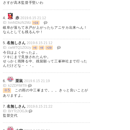
さすが高木監督手堅いわ
赤
4.
2019.6.15 21:12
岐阜戦、２－１で勝ちました！
ID: hmNDkzN2Mz
>24
岐阜が落ちて水戸が上がったらアニサカ出来へん！
後半押して、押して、押し続け
なんとしても残るんや！
たものの、なかなかビクトルの
名無しさん
5.
2019.6.15 21:12
ID: cwMTQ1ZGUy
牙城を崩せませんでしたが、総
>6
>8
>29
今日はよくやったよ。
攻撃の末、三門が土壇場で決め
ツキにまで見放されたんや。
せっかく雨降る中、残留願って三峯神社まで行った
てくれました！ 苦しみながらも
んだけどな・・・。
連勝。 もっと伸ばしていきたい
栗鼠
6.
2019.6.15 21:19
ですね！…
ID: k2ZDFlMTlh
※5
この雨の中三峯まで。。。きっと良いことが
https://t.co/vrwTfPKjP0
ありますよ。
— プアソン (ys16891110tm)
名無しさん
7.
2019.6.15 21:22
ID: BiYTc2OGJk
2019, 6月 15
監督交代