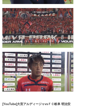
[YouTube]大宮アルディージャvsＦＣ岐阜 明治安