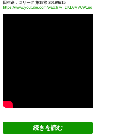
田生命Ｊ２リーグ 第18節 2019/6/15
https://www.youtube.com/watch?v=DKDvVV6W1uo