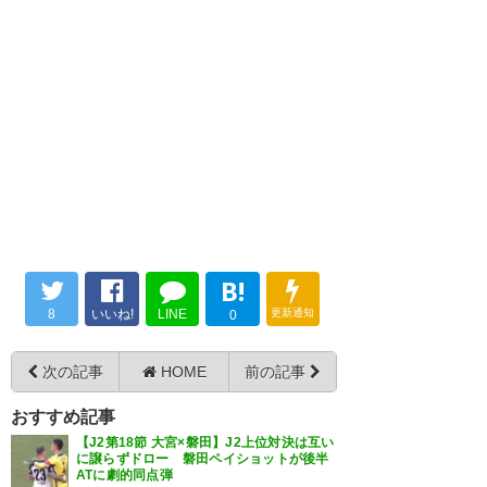
https://t.co/cHN07tztmE
今日のヒーロー🥺🥺🥺 色んな想
いがあると思うけど、よくやっ
— Jun_@🦁&🐿 (milky_reo038)
無敵大宮！！ﾜｯｼｮｲ！！ #ardija
た😭😭😭 #ardija #7三門 #三門
2019, 6月 15
https://t.co/MjdhrnGR2s
雄大 #皇帝三門
https://t.co/9whW49HrxN
— Cow Eye Ray (牛眼光)
(animist)
2019, 6月 15
— いっしー (yu1_ardija)
2019,
いやー勝って良かったね😭 大前
6月 15
がフアンマのシュートブロック
B!
したときはもう引き分けだと思
おらぁぁぉぁぁあ！#ardija
8
いいね!
LINE
更新通知
ったよ😭😭 #ardija
0
https://t.co/9HQTWFbMFW
いやっはあああああ！！！ 祭り
— あめふくら (amefuku_ra)
次の記事
HOME
前の記事
じゃああああ！！！！ 宴は終わ
2019, 6月 15
— Mexicorange (mexicorange)
おすすめ記事
らないっっ！！！！！ #ardija #
2019, 6月 15
【J2第18節 大宮×磐田】J2上位対決は互い
大宮_岐阜
に譲らずドロー 磐田ペイショットが後半
ATに劇的同点弾