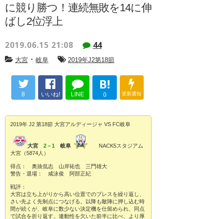
に競り勝つ！連続無敗を14に伸
ばし2位浮上
2019.06.15 21:08
44
・
大宮
岐阜
2019年J2第18節
B!
8
いいね!
LINE
更新通知
0
2019年 J2 第18節 大宮アルディージャ VS FC岐阜
大宮
2－1
岐阜
NACK5スタジアム
大宮（5874人）
得点： 奥抜侃志 山岸祐也 三門雄大
警告・退場： 咸泳俊 阿部正紀
戦評：
大宮は立ち上がりから高い位置でのプレスを繰り返し、
さい先よく先制点につなげる。以降も敵陣に押し込む時
間が続くが、岐阜に数少ない決定機を仕留められ、同点
で試合を折り返す。連動性を欠いた前半に比べ、より厚