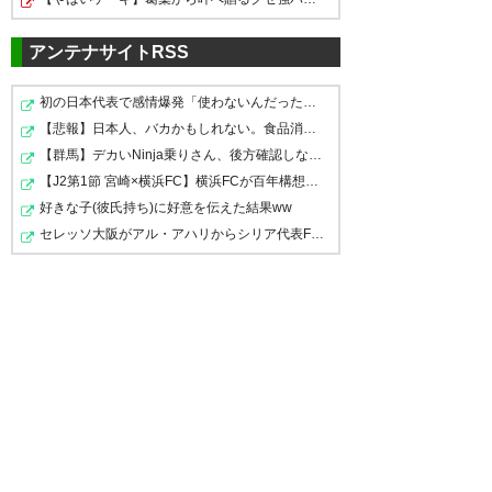
ち首位キープ
アンテナサイトRSS
https://t.co/vUZpzixnHM
#gekisaka #jleague
勝った！勝った！勝った！
初の日本代表で感情爆発「使わないんだったら呼ぶな！」 …
阪野ちょっと前まで2得点しか取
https://t.co/emdBaadH0h
【悲報】日本人、バカかもしれない。食品消費税減税（8%→…
つぎの柏戦さ、つなげっぞ！
ってなかったのに、今月だけで5
【群馬】デカいNinja乗りさん、後方確認しない軽四に当て…
ぜったいに柏戦さ勝つぞ👽
得点笑 本当誕生月の活躍はえげ
— ゲキサカ (gekisaka)
2019, 6
【J2第1節 宮崎×横浜FC】横浜FCが百年構想リーグ3位の宮…
次もやっぞ！
月 22
つない笑
好きな子(彼氏持ち)に好意を伝えた結果ww
もっともっと上さいぐぞ！
#629
セレッソ大阪がアル・アハリからシリア代表FWパブロ・サ…
— 優 里 (soccerylove)
2019, 6
山形ホーム柏戦
月 22
pic.twitter.com/8XH19uWJBy
ふぅーーー守りきったああああ
— モンテディオ山形広報／
ああ #montedio
Montedio Yamagata
大事な4連戦ここまで5得点の阪
— Fake (fake_039)
(@monte_prstaff)
2019年6月22
2019, 6月
22
日
野 柏戦もお願いします！
#montedio