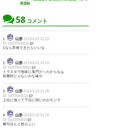
再逆転
58
コメント
勝ててよかった 最後追いつかれ
るかと思ってしまった #アウェ
イ長崎戦 #montedio
山形
1.
2019.6.22 21:22
ID: U0ZTFmNDIx
1なら昇格できたらいいな
— 猫屋八助 (nekoyahatisuke)
2019, 6月 22
山形
2.
2019.6.22 21:24
ID: EzNTMxOWQz
トラスタで地味に鬼門だったからなぁ
初勝利じゃないかな確か
くっしー ありがとーヽ( ´▽｀)ノ
山形
3.
2019.6.22 21:25
ID: ViOThlMDQy
#montedio
上位に強くて下位に弱いのがモンテ
— jiro☆ (fnassy_yahho)
2019,
山形
4.
2019.6.22 21:26
6月 22
ID: QyZTI5M2Zi
櫛引ほんと頼もしい