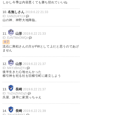
— 倖成と優成のお父ちゃん
しかし今季は内容悪くても勝ち切れていいね
(nobuhiro_st)
2019, 6月 22
名無しさん
10.
2019.6.22 21:33
ID: UxN2U4YzJi
山の神、神野大地降臨。
阪野ようやった！ 櫛引相変わら
山形
11.
2019.6.22 21:33
ID: EzNTMxOWQz
ず神！ 毎回後半心臓に悪
※7
流石に興梠さんの方がFWとして上だと思うのであげ
い、、、 #montedio
ません
— もがみ@騎空士メイン
山形
12.
2019.6.22 21:37
(sys_mogami)
2019, 6月 22
ID: M4YzBmZjYx
後半生きた心地せんかった
櫛引神を祀る社を旧櫛引町に建立しよう
長崎
13.
2019.6.22 21:37
リードした後にガンガン攻めら
ID: YxZmZhNDg5
呉屋、諫早に家買っちゃえ
れる展開が繰り返されているか
ら、リードした後も攻め込む展
長崎
14.
2019.6.22 21:39
ID: ZiNzI2MWY1