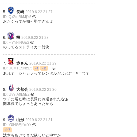
長崎
5.
2019.6.22 21:27
ID: QxZmRkMjY5
おたくってか櫛引堅すぎんよ
ヒロインは阪野！ #montedio #
モンテディオ山形写真部
桜
6.
2019.6.22 21:28
https://t.co/rdwGzV0hgT
ID: FhYjFlNGE2
のってるストライカー対決
— 青白のカモシカ@8.4ナクスタ
(notyu_football)
2019, 6月 22
赤さん
7.
2019.6.22 21:29
ID: U0MTE5NzE5
>9
>11
あれ？ シャカノってレンタルだよね(*￣∇￣*)？
大都会
8.
2019.6.22 21:30
櫛引は本当覚醒したな。1失点し
ID: UyYjA0MjE2
ウチに居た時は長澤に冷遇されたなぁ
たけど、毎試合安定感が半端無
開幕戦でちょっとあったから
い。 #montedio #モンテディオ
山形
9.
2019.6.22 21:31
山形
ID: Y0NGFjYmYx
※7
汰木もあげてまだ欲しいと申すか