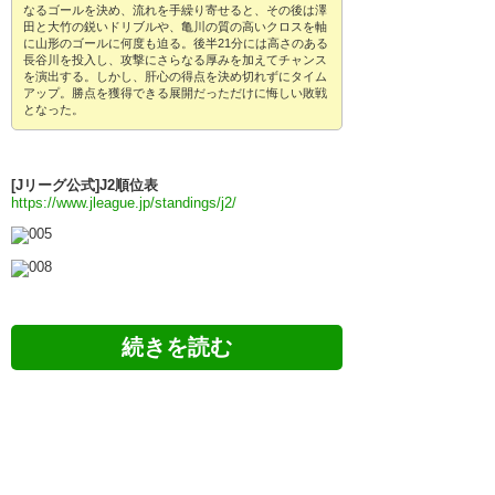
なるゴールを決め、流れを手繰り寄せると、その後は澤
田と大竹の鋭いドリブルや、亀川の質の高いクロスを軸
に山形のゴールに何度も迫る。後半21分には高さのある
長谷川を投入し、攻撃にさらなる厚みを加えてチャンス
を演出する。しかし、肝心の得点を決め切れずにタイム
アップ。勝点を獲得できる展開だっただけに悔しい敗戦
となった。
[Jリーグ公式]J2順位表
https://www.jleague.jp/standings/j2/