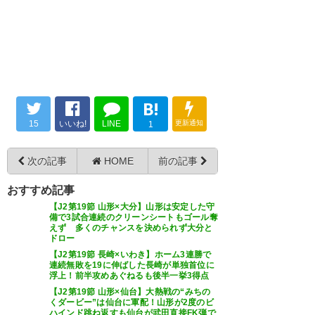
— Fake (fake_039)
2019, 6月
22
良しモンテかった！！！！！9試
やったぜー！ 連勝！ J2優勝が視
合負け無し！！！
界に入ってきた。 #montedio
#jleague #Jリーグ #DAZN
— ジミー@8/11宮城
B!
(jimmy178504)
2019, 6月 22
シュート23本も打たれたのか…
— Takuya.A (Redturkey_68)
15
いいね!
LINE
更新通知
1
2019, 6月 22
後半、良いところあった？ バイ
アーノ、もう少しボールおさめ
次の記事
HOME
前の記事
てほしいし、プレスかけてほし
おすすめ記事
いのです。 走り負けてた中でホ
櫛引じゃなかったらやられてた
【J2第19節 山形×大分】山形は安定した守
ント勝ってよかった。。逃げ切
備で3試合連続のクリーンシートもゴール奪
な 内容は長崎の勝ち たまたま結
えず 多くのチャンスを決められず大分と
りは心臓に悪い… #montedio
ドロー
果勝ちみたいな #montedio
【J2第19節 長崎×いわき】ホーム3連勝で
連続無敗を19に伸ばした長崎が単独首位に
— さくらこ (sakurako_dio)
— keigo Suzuki
浮上！前半攻めあぐねるも後半一挙3得点
2019, 6月 22
【J2第19節 山形×仙台】大熱戦の“みちの
(keigo06450940)
2019, 6月 22
くダービー”は仙台に軍配！山形が2度のビ
ハインド跳ね返すも仙台が武田直接FK弾で