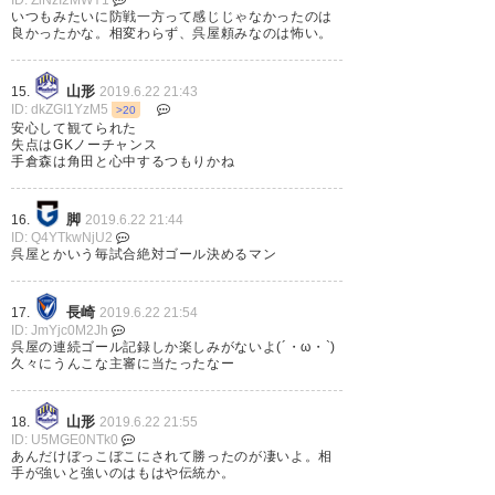
開にしてほしいなあ。ハラハラ
いつもみたいに防戦一方って感じじゃなかったのは
良かったかな。相変わらず、呉屋頼みなのは怖い。
する。 #montedio
— STR@C96/2日目 南エ-01a
山形
15.
2019.6.22 21:43
ID: dkZGI1YzM5
>20
(South_STR)
2019, 6月 22
安心して観てられた
失点はGKノーチャンス
手倉森は角田と心中するつもりかね
脚
16.
2019.6.22 21:44
櫛引みたいにセーブ力に全振り
ID: Q4YTkwNjU2
呉屋とかいう毎試合絶対ゴール決めるマン
感ほんと好き #montedio
長崎
17.
2019.6.22 21:54
— もがみ@騎空士メイン
ID: JmYjc0M2Jh
(sys_mogami)
2019, 6月 22
呉屋の連続ゴール記録しか楽しみがないよ(´・ω・`)
久々にうんこな主審に当たったなー
山形
18.
2019.6.22 21:55
ID: U5MGE0NTk0
あんだけぼっこぼこにされて勝ったのが凄いよ。相
苦しい試合しかねぇなぁ。苦笑
手が強いと強いのはもはや伝統か。