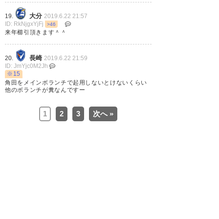
それでも、やりきる・勝ちきる
けど。今季のウチはッ！！！
大分
19.
2019.6.22 21:57
ID: RkNjgxYjFj
>46
#montedio
来年櫛引頂きます＾＾
— 酒井 隆次(ｻｶｲ ﾘｭｳｼﾞ)
長崎
20.
2019.6.22 21:59
(Ryuzi0yamagata)
2019, 6月 22
ID: JmYjc0M2Jh
※15
角田をメインボランチで起用しないとけないくらい
他のボランチが糞なんですー
1
2
3
次へ »
今節もMOMは阪野&櫛引。
#montedio
— H2aki montedio love
(h2aki1976)
2019, 6月 22