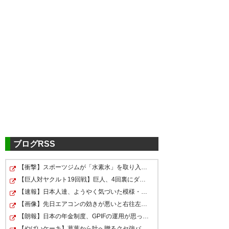
ツイッターの反応
よっしゃあああああ！
#montedio
— でいお。
(monmonmonmonte)
2019, 6
ブログRSS
月 22
【衝撃】スポーツジムが「水素水」を取り入れてる本当の…
難敵長崎から逃げ切り！ 首位キ
枠内シュート10本も打たれて
【巨人対ヤクルト19回戦】巨人、4回裏にダルベックと石塚…
ープ！！#montedio
る…櫛引神 #montedio
【速報】日本人達、ようやく気づいた模様・・・・・
【画像】先日エアコンの効きが悪いと右往左往してた奴や…
— サブリナおばけ
絶好調FW同士の“殴り合い”! 阪
— ねこか (kane_m12)
2019, 6
【朗報】日本の年金制度、GPIFの運用が思ったより好調な…
(stealth_yudy)
2019, 6月 22
月 22
野3戦5発の山形が長崎に競り勝
【やばいケーキ】葛葉から叶へ贈るクセ強バースデーソン…