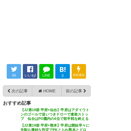
— C3 ｵ-ｶﾞﾅｲｽﾞ (kfhy31)
2019, 6
逆転勝ち！風林火山アタック＼
月 22
(^o^)／ #vfk
ウタさん、森へのアシスト最高
ー❗️ オグさんからのワンタッチ連
— 「静かに」 (itsuki_102)
2019, 6月 22
続素晴らしかった😆 #vfk
内田のＦＫに最後つめて走って
— 石貫太郎左衛門桃園
いたのも、佐藤洸一。もしこぼ
(MINItartan2708)
2019, 6月 22
B!
れたら、多分洸一が押し込んで
40
いいね!
LINE
更新通知
きた。佐藤洸一が点を取れるの
0
は、こういう所。 #vfk
次の記事
HOME
前の記事
6/22 #琉球対甲府 試合結果 ○5-
— FR (Ventrock)
2019, 6月 22
2 厳しい戦いをチーム全員で勝
おすすめ記事
【J2第19節 甲府×仙台】甲府はアダイウト
ち取りました‼️ #諦めない気持ち
ンのゴールで追いつきドローで連敗ストッ
プ 仙台はPO圏内の4位で前半戦を終える
が逆転劇を生みだしました🔥 試
【J2第19節 甲府×熊本】甲府は開始早々に
合直後の様子をどうぞ💙❤️
先制も微妙な判定でPKとられ熊本とドロ