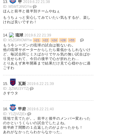
甲
13.
2019.6.22 21:38
大逆転、大爆発。 佐藤和、横
ID: M5MTJiNGYw
ほんと前半と後半別チームやねぇ
谷、ウタカ、森、しまいは内田
もうちょっと安心してみていたい気もするが、楽し
の直接FK。 ホーム無双中の琉球
ければ良いですわ！
に勝った！！ 大きな勝利。 #vfk
琉球
14.
2019.6.22 21:39
ID: k5ZGRlOWYw
>21
>22
>24
>28
>55
— のおぷらん
もう今シーズンの琉球の試合は観ないわ。
他の琉球サポーターからしたら最低かもしれないけ
(no__pla__n55555)
2019, 6月
ど、毎試合同じミスばかりでヤル気の無い試合ばか
22
り見せられて、今日の後半で心が折れたわ…
とりあえず来年開幕まで結果だけ見て心穏やかに過
ごすわ
瓦斯
15.
2019.6.22 21:39
ID: JjZWU3YTZj
ウタカ‼️ ありがとう🤗 #vfk #熱
さすウタ
くなれ
https://t.co/8MjjbDTSge
甲府
16.
2019.6.22 21:40
— お～さむ♂熱くなれ🔥
ID: Y1ZjVlZjEx
現地で見てたが。。前半と後半のメンバー変わった
(vfk12_fuji123)
2019, 6月 22
のかというくらいの試合でしたよね。
前半終了間際の１点返したのがよかったかも！
あれがなかったらわからなかった。