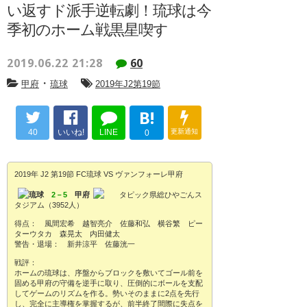
い返すド派手逆転劇！琉球は今
季初のホーム戦黒星喫す
2019.06.22 21:28
60
・
甲府
琉球
2019年J2第19節
B!
40
いいね!
LINE
更新通知
0
2019年 J2 第19節 FC琉球 VS ヴァンフォーレ甲府
琉球
2－5
甲府
タピック県総ひやごんス
タジアム（3952人）
得点： 風間宏希 越智亮介 佐藤和弘 横谷繁 ピー
ターウタカ 森晃太 内田健太
警告・退場： 新井涼平 佐藤洸一
戦評：
ホームの琉球は、序盤からブロックを敷いてゴール前を
固める甲府の守備を逆手に取り、圧倒的にボールを支配
してゲームのリズムを作る。勢いそのままに2点を先行
し、完全に主導権を掌握するが、前半終了間際に失点を