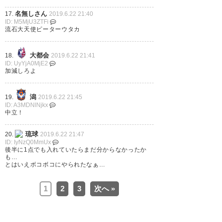
名無しさん
17.
2019.6.22 21:40
ID: M5MjU3ZTFi
流石大天使ピーターウタカ
シュート数とスコアをご覧下さ
い。 #ヴァンフォーレ甲府 #FC
大都会
18.
2019.6.22 21:41
琉球
https://t.co/23KAPocnWZ
ID: UyYjA0MjE2
加減しろよ
— Taishi Sano (tis_0604)
2019,
6月 22
潟
19.
2019.6.22 21:45
ID: A3MDNlNjkx
中立！
琉球
20.
2019.6.22 21:47
ID: IyNzQ0MmUx
内田がフィットしてきて、得点
後半に1点でも入れていたらまだ分からなかったか
も…
に絡むようになったのがかなり
とはいえボコボコにやられたなぁ…
大きい クロスはめっちゃ上手い
1
2
3
次へ »
し、飛び道具は大きな武器 #vfk
— かをる (oru0703)
2019, 6月