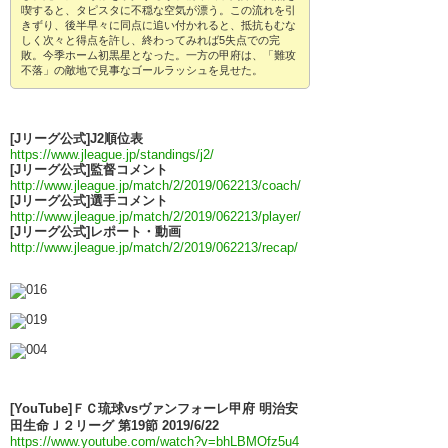
喫すると、タピスタに不穏な空気が漂う。この流れを引
きずり、後半早々に同点に追い付かれると、抵抗もむな
しく次々と得点を許し、終わってみれば5失点での完
敗。今季ホーム初黒星となった。一方の甲府は、「難攻
不落」の敵地で見事なゴールラッシュを見せた。
[Jリーグ公式]J2順位表
https://www.jleague.jp/standings/j2/
[Jリーグ公式]監督コメント
http://www.jleague.jp/match/2/2019/062213/coach/
[Jリーグ公式]選手コメント
http://www.jleague.jp/match/2/2019/062213/player/
[Jリーグ公式]レポート・動画
http://www.jleague.jp/match/2/2019/062213/recap/
[YouTube]ＦＣ琉球vsヴァンフォーレ甲府 明治安
田生命Ｊ２リーグ 第19節 2019/6/22
https://www.youtube.com/watch?v=bhLBMOfz5u4