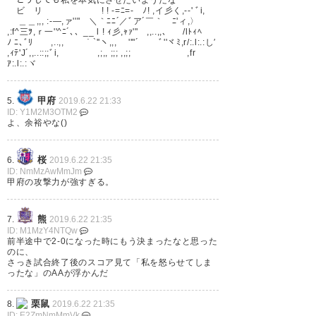
ビ リ ! ! -=ﾆ=- ﾉ! ,イ彡く,-‐' ﾞi,
2-5甲府、前半と全く違う試合に
＿＿,,, :-―,ァ''" ＼｀ﾆﾆ´／ﾞア´￣｀ゝﾆ'ィ,〉
,:f^三ｦ,ｒ一''^ﾆ´､、__ l ! ｨ彡,ｬｧ'" ,,..,,、 /lﾄｨﾍ
なった。ヴァンフォーレ後半全
ﾉ ﾆ､ﾞﾘ ,..,, ｀`''ヽ,,, ''"´ ﾞ''ヾﾐ,r/:.l:.:し′
,ｨﾃ'J´,,..::;;ﾞi, ,;,, ;;; ,,;; ,fr
く別のチームのなり圧倒の5点奪
ｱ:.l:.:ヾ
取勝利。いやもう凄い！！よく
やったーーーー！！ #vfk
甲府
5.
2019.6.22 21:33
ID: Y1M2M3OTM2
よ、余裕やな()
— OLIVEきんきち（オリーベき
んきち） (olivekinkichi)
2019, 6
桜
6.
2019.6.22 21:35
月 22
ID: NmMzAwMmJm
甲府の攻撃力が強すぎる。
熊
7.
2019.6.22 21:35
ID: M1MzY4NTQw
５得点！ あの前半からこの後半
前半途中で2-0になった時にもう決まったなと思った
のに、
って。遠征の皆様ありがとうご
さっき試合終了後のスコア見て「私を怒らせてしま
ったな」のAAが浮かんだ
ざいました☺️ #vfk
栗鼠
8.
2019.6.22 21:35
ID: E2ZmNmMmVk