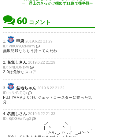
勝ったぁぁぁぁぁぁ！ 大逆転
ー 浮上のきっかけ掴めず11位で後半戦へ
https://t.co/Br1tSu64El
↑か
劇！！ #vfk
ら…
https://t.co/n1daH2wNVZ
60
https://t.co/fLWrCB4BzF
コメント
— ヴァンフォーレ甲府
— ひろ🔥 (kumakuma1022)
(vfk_official)
2019, 6月 22
2019, 6月 22
甲府
1.
2019.6.22 21:29
ID: VmOWQ2NmYy
無敗記録ならもう持ってんだわ
名無しさん
2.
2019.6.22 21:29
ID: IxNDI0Nzkw
FC琉球を止めたぞー！ 輝く夜空
2-0は危険なスコア
勝利の星は俺らの上に！ #VFK
盆地ちゃん
3.
2019.6.22 21:32
ID: hlNzBlZjQx
— Shiron@高木さん大好き！
FUJIYAMAより凄いジェットコースターに乗った気
(Shiron79060299)
2019, 6月 22
分…
名無しさん
4.
2019.6.22 21:33
ID: BjOGEwYzg3
.／ ＼
| ^ ^ | ,..、
| .>ﾉ(､_, )ヽ､.|′ _,,r,'-ｭヽ
終了！！0-2からの大逆転！琉球
どうしても私を本気にさせたいようだな･･･