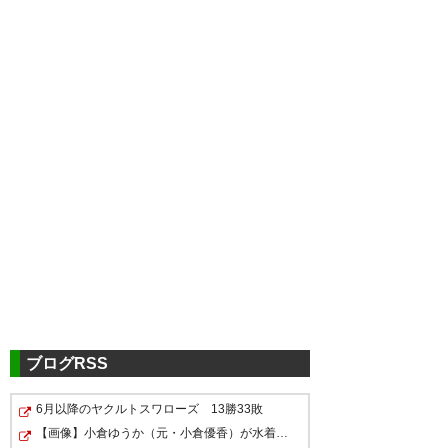
ツイッターの反応
勝ったー #vfk
— VFKファン / FC東京ファン
No.178/ (nema6198tokyo)
2019, 6月 22
ブログRSS
6月以降のヤクルトスワローズ 13勝33敗
終わってみれば圧勝…… って言
しかし、5人で5得点は最高だし
【画像】小倉ゆうか（元・小倉優香）が水着グラビア復帰…