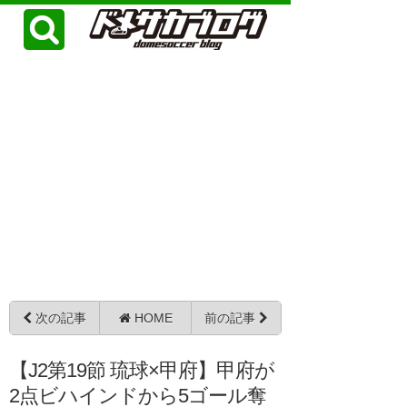
次の記事
HOME
前の記事
【J2第19節 琉球×甲府】甲府が
2点ビハインドから5ゴール奪