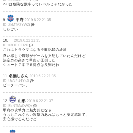
— ようこ (yoko1228)
2019, 6月
2-0は危険な数字ってレベルじゃなかった
22
甲府
9.
2019.6.22 21:35
ID: ZkMTA2YWZi
しゅごい
前半は、ハラハラしたけど 後
10.
2019.6.22 21:35
ID: k3ODI0ZTc0
半、大爆発 おめでとう🎉 勝ち点
これはトラウマになる不敗記録の終焉
良い感じで琉球がゲームを支配していたんだけど
３ ありがとう🤗 #vfk #熱くな
決定力の高さで甲府が圧倒した
シュート７本で５得点は反則だわ
れ
https://t.co/OQoOnXNlqK
名無しさん
11.
2019.6.22 21:35
— お～さむ♂熱くなれ🔥
ID: UxN2U4YzJi
ピーターパン。
(vfk12_fuji123)
2019, 6月 22
山形
12.
2019.6.22 21:37
ID: EzNTMxOWQz
甲府の攻撃力は魅力的だなぁ
うちもこれぐらい攻撃力あればもっと安定感出て、
19節 琉球2-5甲府 2失点を先に
安心感でるんだけど
喫するものの、まさかまさかの