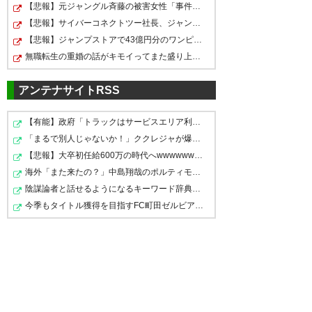
ってもいいの…… か？ #vfk
内田のフリーキック遂に炸裂し
【悲報】元ジャングル斉藤の被害女性「事件で知名度を上…
内田すげーー！！ ナイスゴー
たしね。0-2の時点で無理だと思
【悲報】サイバーコネクトツー社長、ジャンプ公式にブロ…
— みつき／ＩＤＳ！ (Mitsuki_T)
ル！！ ナイス勝利！！ #vfk
【悲報】ジャンプストアで43億円分のワンピースナルトグ…
った自分を怒りたい。笑 #vfk
2019, 6月 22
無職転生の重婚の話がキモイってまた盛り上がってる
— せきちゃん (SEKICHANDE)
— きたむー (vfkJ1_3421)
2019,
2019, 6月 22
アンテナサイトRSS
6月 22
ヴァンフォーレ甲府がエンター
【有能】政府「トラックはサービスエリア利用有料化すれ…
「まるで別人じゃないか！」ククレジャが爆発ヘアからま…
テイナー過ぎておれのハートが
2-5！！！！逆転勝ち！！！ FC
【悲報】大卒初任給600万の時代へwwwwwwwwwwwwwwwwwww
持たない。
最果てのアウェイで勝ったぞ！
海外「また来たの？」中島翔哉のポルティモネンセ電撃復…
琉球のホーム30試合無敗記録を
これから国際通りで祝杯だあ！
陰謀論者と話せるようになるキーワード辞典つくろう→
— かんなにらせ (yp_nirase)
止めたのはヴァンフォーレ甲府
今季もタイトル獲得を目指すFC町田ゼルビア黒田剛監督が…
#ヴァンフォーレ甲府 #vfk
2019, 6月 22
でした👏⚽️ #vfk
https://t.co/RSEa1LXQ6J
— 雨宮 かおり (___soccer15)
— 外道先生@琉球から平和への
2019, 6月 22
祈りを☮️ (outlawteacher)
2019,
これが戦術「前半死んだふり」
6月 22
じゃ() #vfk