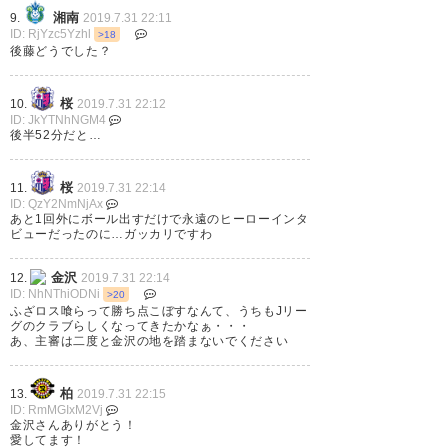
湘南
9.
2019.7.31 22:11
— コバナ (kobana19)
2019, 7月
ID: RjYzc5Yzhl
>18
後藤どうでした？
31
桜
10.
2019.7.31 22:12
ID: JkYTNhNGM4
後半52分だと…
今年はやっぱり違います。 さい
桜
11.
2019.7.31 22:14
こー！！！！！！！！！！！！
ID: QzY2NmNjAx
あと1回外にボール出すだけで永遠のヒーローインタ
#sanga
ビューだったのに…ガッカリですわ
— やま⊿ 雑食垢 (Yamank0220)
金沢
12.
2019.7.31 22:14
2019, 7月 31
ID: NhNThiODNi
>20
ふざロス喰らって勝ち点こぼすなんて、うちもJリー
グのクラブらしくなってきたかなぁ・・・
あ、主審は二度と金沢の地を踏まないでください
柏
13.
2019.7.31 22:15
よく最後まで諦めなかった。サ
ID: RmMGIxM2Vj
金沢さんありがとう！
ンガ！
愛してます！