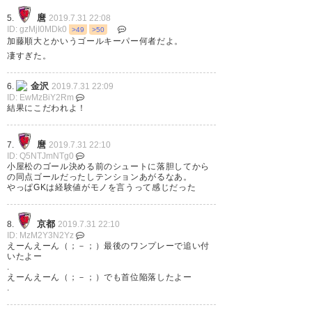
麿
5.
2019.7.31 22:08
— @Tasking13 🇦🇪UAE Asian
ID: gzMjI0MDk0
>49
>50
Cup⚽ (TASKing13)
2019, 7月
加藤順大とかいうゴールキーパー何者だよ。
凄すぎた。
31
金沢
6.
2019.7.31 22:09
ID: EwMzBiY2Rm
結果にこだわれよ！
勝ち点2落としたが、柏は2差
麿
7.
2019.7.31 22:10
3位とはまだ3差がある しっかり
ID: Q5NTJmNTg0
小屋松のゴール決める前のシュートに落胆してから
休んで次に備えよう #京都サン
の同点ゴールだったしテンションあがるなあ。
やっぱGKは経験値がモノを言うって感じだった
ガ
京都
8.
2019.7.31 22:10
— a/a (Aa2cA)
2019, 7月 31
ID: MzM2Y3N2Yz
えーんえーん（；－；）最後のワンプレーで追い付
いたよー
.
えーんえーん（；－；）でも首位陥落したよー
.
勝ち点2が消えた… #zweigen