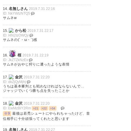
— しゃぶーいん少将
名無しさん
14.
2019.7.31 22:16
ID: NkYWIzNTQ5
(shabooinn)
2019, 7月 31
サムネw
から松
15.
2019.7.31 22:17
ID: I4N2IzOWQy
サムネの(´・ω・`)感
まじ痺れた。 この勝ち点1はデ
カい。 苦しい状況で、PK止めれ
桜
16.
2019.7.31 22:19
ID: JkZTZkNzEx
て、1点ビハインドでも最後に追
サムネがおやじ狩りに遭ったような表情
いつけるのは実力だけじゃな
金沢
17.
2019.7.31 22:20
い。 運も兼ね備えている。 これ
ID: dkZjQyMjhj
うちは基本審判とも戦わなければならないんで…
がフットボールや。 #京都サン
ジャッジでいくつ勝ち点を失ったことか
ガ #ツエーゲン金沢
金沢
18.
2019.7.31 22:20
ID: EwMzBiY2Rm
>21
>22
>34
— まち (machifoot)
2019, 7月
※9
最後は若禿シュートにやられちゃったけど、首
位相手に十分頑張ってくれたと思います
31
名無しさん
19.
2019.7.31 22:27