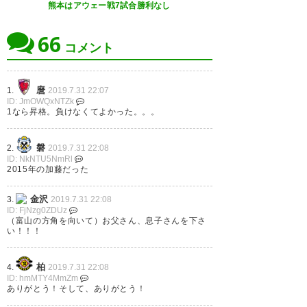
熊本はアウェー戦7試合勝利なし
#zweigen #ツエーゲン金沢
vs京都サンガF.C.は1-1のドロ
66
ー… またもやドローゲン… ここ
— at (atnk86)
2019, 7月 31
コメント
で勝ちきれないチームと追い付
くチームの差が今の順位か。 次
麿
1.
2019.7.31 22:07
は垣田、永遠で2点取って勝ちき
ID: JmOWQxNTZk
1なら昇格。負けなくてよかった。。。
負け試合引き分けに出来てよか
ってくれ！！ #zweigen #京都
った。選手の皆さん、金沢まで
サンガ
磐
2.
2019.7.31 22:08
遠征したサポーターの皆さんお
ID: NkNTU5NmRl
https://t.co/EDaGckLreU
2015年の加藤だった
疲れ様でした。 #sanga
— 東川清文 (k_higashikawa)
金沢
3.
2019.7.31 22:08
2019, 7月 31
— ちひろっそ™ (ChihiRosso_k)
ID: FjNzg0ZDUz
（富山の方角を向いて）お父さん、息子さんを下さ
2019, 7月 31
い！！！
柏
4.
2019.7.31 22:08
ID: hmMTY4MmZm
ありがとう！そして、ありがとう！
一美→小屋松⚽ #京都サンガ