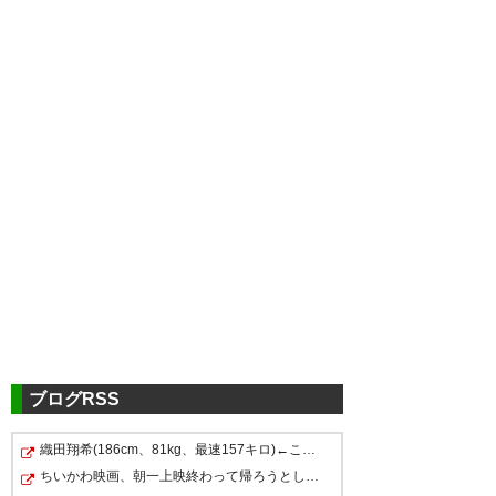
ツイッターの反応
試合終了 ツエーゲン金沢1-1京
都サンガFC
https://t.co/kSY3NNiF97
ブログRSS
— ヒロカズ♎️@金沢⚽️ツエサポ
(hirokazu77ygob)
2019, 7月 31
織田翔希(186cm、81kg、最速157キロ)←こいつをドラ１で指…
首位撃破！までもう少しやった
厳しい試合やったけど、よく引
ちいかわ映画、朝一上映終わって帰ろうとしたら、おそら…
んにもったいない… #zweigen