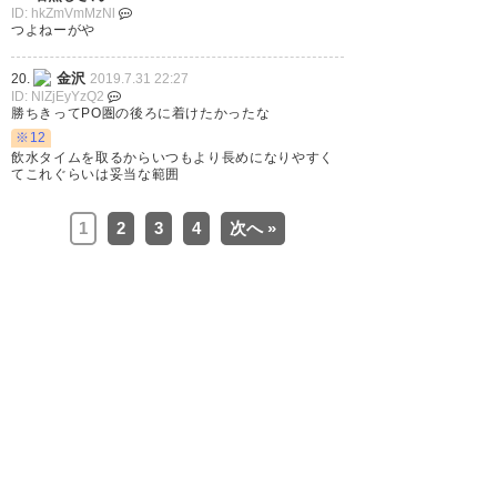
ID: hkZmVmMzNl
つよねーがや
引き分け数単独トップはキープ
金沢
20.
2019.7.31 22:27
ID: NlZjEyYzQ2
#zweigen
勝ちきってPO圏の後ろに着けたかったな
※12
— jaco (Atler1607)
2019, 7月
飲水タイムを取るからいつもより長めになりやすく
てこれぐらいは妥当な範囲
31
1
2
3
4
次へ »
0-1のビハインドで闘莉王入れ
て、 空中戦、空中戦、空中戦の
パワープレーかと思いきや、最
後の最後の一回の攻めに地上戦
のパスワークで一点もぎ取ると
かカッコ良すぎ！！ 壮大なフリ