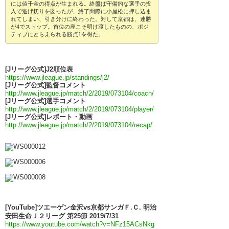
には値千金の得点が生まれる。終盤は守備的な選手の投
入で逃げ切りを図ったが、終了間際に小屋松に押し込ま
れてしまい、引き分けに終わった。対して京都は、連勝
が4でストップ。首位の座こそ明け渡したものの、ポジ
ティブにとらえられる勝点1を得た。
[Jリーグ公式]J2順位表
https://www.jleague.jp/standings/j2/
[Jリーグ公式]監督コメント
http://www.jleague.jp/match/2/2019/073104/coach/
[Jリーグ公式]選手コメント
http://www.jleague.jp/match/2/2019/073104/player/
[Jリーグ公式]レポート・動画
http://www.jleague.jp/match/2/2019/073104/recap/
[YouTube]ツエーゲン金沢vs京都サンガＦ.Ｃ. 明治
安田生命Ｊ２リーグ 第25節 2019/7/31
https://www.youtube.com/watch?v=NFz15ACsNkg