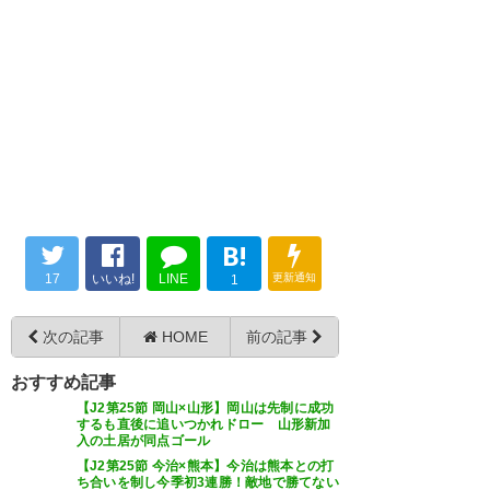
— ルン太朗 (luntaro)
2019, 7月
なんとか勝点取ったぞ #sanga
試合終了 ＜1 – 1＞ 首位、京都
31
サンガを相手に終盤までリード
— ゆーてぃーえる＠8/2-4長野
(UTL_tokaido)
2019, 7月 31
しましたが、試合終了間際のラ
ストプレーでゴールを奪われ悔
サンガ負けかぁ。おもたけど後
しいドロー 悔しい！悔しいで
半52分ラストワンプレーでサン
す！ しかし、選手たちは最後ま
B!
ガ同点！小屋松！！ 7月負け無
で熱いプレーをみせてくれまし
17
いいね!
LINE
更新通知
し！今年は違うね
1
た！次節こそ勝利を掴…
https://t.co/f5c2NQ3RaH
— りく@高校サッカー
次の記事
HOME
前の記事
(Riku_kokosoccer)
2019, 7月 31
— ツエーゲン金沢
おすすめ記事
(zweigen_staff)
2019, 7月 31
【J2第25節 岡山×山形】岡山は先制に成功
するも直後に追いつかれドロー 山形新加
入の土居が同点ゴール
【J2第25節 今治×熊本】今治は熊本との打
さすがに辛い、立ち上がれん
ち合いを制し今季初3連勝！敵地で勝てない