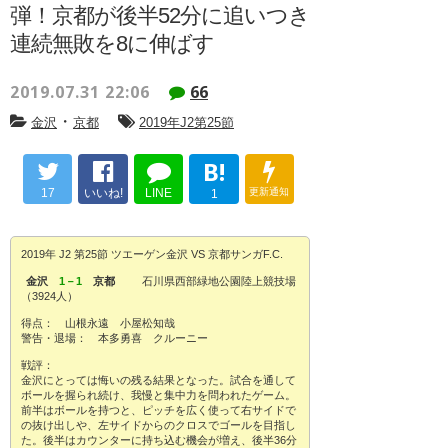
弾！京都が後半52分に追いつき
連続無敗を8に伸ばす
2019.07.31 22:06
66
・
金沢
京都
2019年J2第25節
B!
17
いいね!
LINE
更新通知
1
2019年 J2 第25節 ツエーゲン金沢 VS 京都サンガF.C.
金沢
1－1
京都
石川県西部緑地公園陸上競技場
（3924人）
得点： 山根永遠 小屋松知哉
警告・退場： 本多勇喜 クルーニー
戦評：
金沢にとっては悔いの残る結果となった。試合を通して
ボールを握られ続け、我慢と集中力を問われたゲーム。
前半はボールを持つと、ピッチを広く使って右サイドで
の抜け出しや、左サイドからのクロスでゴールを目指し
た。後半はカウンターに持ち込む機会が増え、後半36分