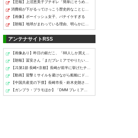
き分けた！ 小屋松ありがとう！
【悲報】上沼恵美子ブチギレ「簡単にそうめん作れ言うけ…
次のホームは必勝で！ さー、明
消費税が下がるってけっこう歴史的なことじゃね？
— jaco (Atler1607)
2019, 7月
うおおおおおおおおおおお！！
【画像】ボーイッシュ女子、バチイケすぎる
日は金沢を楽しむ。 #京都サン
31
サンガ土壇場で同点！！！！マ
【朗報】地球がまわっている理由、明らかになる
ガ #小屋松知哉
ジかやったあ！
https://t.co/2JFS0EJHO8
アンテナサイトRSS
— ken (kenkenshosho)
2019, 7
— たむ (tAmU_hiDe)
2019, 7月
キタ〜〜 勝ちたかったなぁ 金沢
【画像あり】昨日の銀だこ、「88人しか買えない88円」に…
月 31
31
【朗報】冨安さん「まだプレミアでやりたいっす」パレス…
さんはダメージ残りますな
【J1第1節 長崎×京都】長崎が前半に挙げたチアゴサンタナ…
#sanga
【動画】迎撃ミサイルを避けながら船舶にドローンを突撃…
【中国共産党の下僕】長崎市長・鈴木史朗さん 平和祈念…
— SHIMU (RYOSYOPAPA)
2019,
追いつける力を持つまでになっ
【ガンプラ・プラモほか】「DMM プレミアホビー商品抽選…
柳下監督も汗だく💦 #ツエーゲ
7月 31
た事をプラスに！ #京都サンガ
ン金沢
https://t.co/pcnrZDiBk6
— 馬木猛史 (umauma_t)
2019,
— シュバイツァー (SYUBAITUA)
7月 31
2019, 7月 31
加藤さんと小屋松君という二人
の神をみた。 #sanga