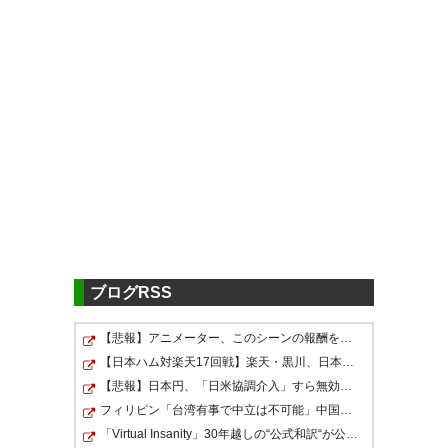
ツイッターの反応
2年連続、今期2度目のブザービ
ート、湘南のアディショナルタ
イムはショータイム(｀･ω･
坂ー！！！！！ #bellmare #湘
´)#bellmare
南電力
あれは合わせるだけって簡単な
— きざけん (kizaken_44river)
ヘッドじゃねえけどなｗ
— 湘南電力 広報部
2019, 8月 3
(shonan_power)
#bellmare
2019, 8月 3
— きたさま＠膠柱而鼓瑟
ブログRSS
(u1_221B)
2019, 8月 3
【悲報】アニメーター、このシーンの報酬を公開するｗｗ…
やったーーーーーー！ サヨナラ
すっげーやったー！！！勝っ
【日本ハム対楽天17回戦】楽天・黒川、日本ハム・達から…
勝ち！ #bellmare
た！！！#湘南ベルマーレ
【悲報】日本円、「日米協調介入」すら無効化してしまう
フィリピン「台湾有事で中立は不可能」中国に覚悟表明
— げた (geta60shounan)
2019,
J1リーグ第21節ホーム、鹿島ア
— KT potman (pa_potman)
「Virtual Insanity」30年越しの“公式和訳“が公開される