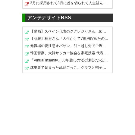
8月 3
2019, 8月 3
ントラーズ戦は山﨑選手、野田
3月に採用されて3月に首を切られて人生詰んだ話をしたい
選手、そして後半アディショナ
アンテナサイトRSS
ルタイムに坂選手の得点で
3−2、ホームでGET3！！ 本日も
やりやがった！！ ＼湘南圧勝／
【動画】スペイン代表のククレジャさん…めちゃくちゃ格好…
坂マジかよ！！！ 去年と同じ終
最後の最後まで熱いご声援、誠
【悲報】桐谷さん「人生かけて7億円貯めたのにガンで死ぬ…
#bellmare
わり方でベルマーレ勝
元職場の要注意オバサン、引っ越し先でご近所になり粘着…
にありがとうございました！！
https://t.co/jAW4wcBP2b
利！！！！！！ やたーーっ！！
韓国警察、大韓サッカー協会を家宅捜索 代表監督選考巡り
#bellmare
「Virtual Insanity」30年越しの“公式和訳“が公開される
#bellmare #湘南ベルマーレ
— 時のbellrock
https://t.co/Rs634jY5ys
球場裏で始まった乱闘ごっこ、グラブと帽子を投げ捨てて…
https://t.co/TG8mTgUoxC
(shonanbellrock)
2019, 8月 3
— 湘南ベルマーレ
— サッカー馬鹿 勝村大輔
(bellmare_staff)
2019, 8月 3
(gunners5050)
2019, 8月 3
うぉぉおベルマーレ！びっぐう
ぇーぶ！おーおーおおーおおー
チョウさん万歳。#bellmare
素晴らしい！坂！ #bellmare
— くりま (climat)
2019, 8月 3
https://t.co/EbEm8c5vUi