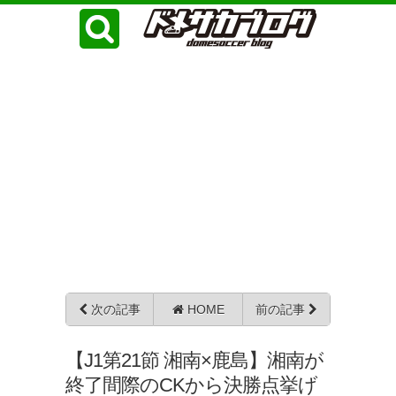
次の記事
HOME
前の記事
【J1第21節 湘南×鹿島】湘南が
終了間際のCKから決勝点挙げ