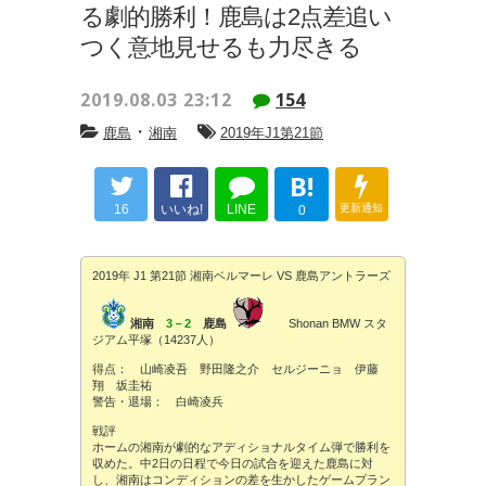
る劇的勝利！鹿島は2点差追い
つく意地見せるも力尽きる
2019.08.03 23:12
154
・
鹿島
湘南
2019年J1第21節
B!
16
いいね!
LINE
更新通知
0
2019年 J1 第21節 湘南ベルマーレ VS 鹿島アントラーズ
湘南
3－2
鹿島
Shonan BMW スタ
ジアム平塚（14237人）
得点： 山崎凌吾 野田隆之介 セルジーニョ 伊藤
翔 坂圭祐
警告・退場： 白崎凌兵
戦評
ホームの湘南が劇的なアディショナルタイム弾で勝利を
収めた。中2日の日程で今日の試合を迎えた鹿島に対
し、湘南はコンディションの差を生かしたゲームプラン