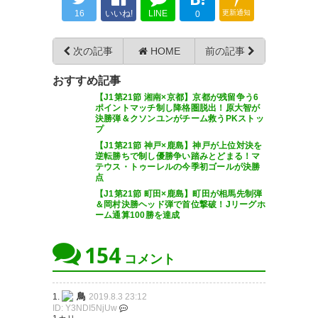
16
いいね!
LINE
更新通知
0
次の記事
HOME
前の記事
ベルマーレ勝った… マジで泣い
おすすめ記事
た…
https://t.co/46kkMAd7UL
【J1第21節 湘南×京都】京都が残留争う6
ポイントマッチ制し降格圏脱出！原大智が
決勝弾＆クソンユンがチーム救うPKストッ
— じょー (jo_127siki)
2019, 8月
プ
3
【J1第21節 神戸×鹿島】神戸が上位対決を
逆転勝ちで制し優勝争い踏みとどまる！マ
テウス・トゥーレルの今季初ゴールが決勝
点
【J1第21節 町田×鹿島】町田が相馬先制弾
＆岡村決勝ヘッド弾で首位撃破！Jリーグホ
ーム通算100勝を達成
死闘。 それでも勝ったのは俺た
ちだ。 見たか鹿島！ 緑と青の勇
154
コメント
者を！ 声高らかに叫べ凱歌
を！！ 我ら湘南！緑と青の勇
鳥
1.
2019.8.3 23:12
者！！！ #bellmare
ID: Y3NDI5NjUw