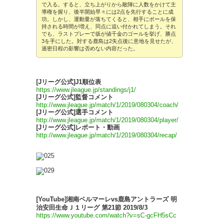
で入る。すると、立ち上がりから敵陣に人数をかけて主
導権を握り、後半開始早々には2点を先行することに成
功。しかし、運動量が落ちてくると、相手にボールを保
持される時間が増え、同点に追い付かれてしまう。それ
でも、ラストプレーで坂が値千金のゴールを挙げ、勝点
3を手にした。対する鹿島は2失点後に意地を見せたが、
過密日程の影響は否めない内容だった。
[Jリーグ公式]J1順位表
https://www.jleague.jp/standings/j1/
[Jリーグ公式]監督コメント
http://www.jleague.jp/match/1/2019/080304/coach/
[Jリーグ公式]選手コメント
http://www.jleague.jp/match/1/2019/080304/player/
[Jリーグ公式]レポート・動画
http://www.jleague.jp/match/1/2019/080304/recap/
[YouTube]湘南ベルマーレvs鹿島アントラーズ 明
治安田生命Ｊ１リーグ 第21節 2019/8/3
https://www.youtube.com/watch?v=sC-gcFH5sCc