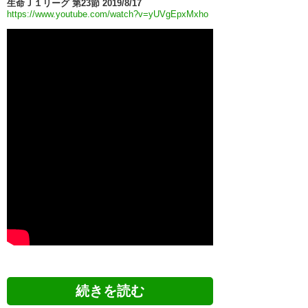
生命Ｊ１リーグ 第23節 2019/8/17
https://www.youtube.com/watch?v=yUVgEpxMxho