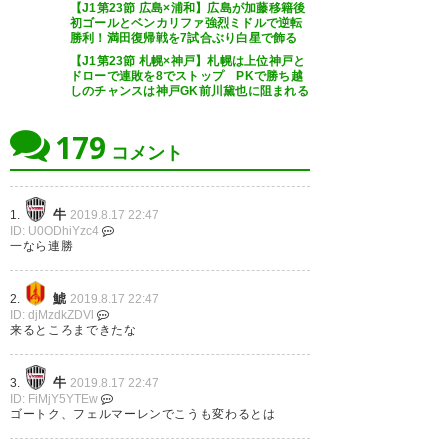
【J1第23節 広島×浦和】広島が加藤移籍後
初ゴールとベンカリファ強烈ミドルで逆転
#visselkobe #ヴィッセル神戸 #
勝利！満田復帰戦を7試合ぶり白星で飾る
試合終了！！６試合ぶりの３ポ
神戸vs浦和
【J1第23節 札幌×神戸】札幌は上位神戸と
イント！！ ウチにおけるフィン
ドローで連敗を8でストップ PKで勝ち越
https://t.co/6vQmy5MTq3
しのチャンスは神戸GK前川黛也に阻まれる
クにとっての「最適解」が見え
— ヴィッセル神戸 (visselkobe)
179
たような感じがする完勝と言っ
コメント
2019, 8月 17
ていい試合だったと思う。
#vissel
牛
1.
2019.8.17 22:47
ID: U0ODhiYzc4
— M.Y.Prez. (my_prez170)
一なら連勝
2019, 8月 17
鯱
2.
2019.8.17 22:47
ID: djMzdkZDVl
来るところまできたな
守備が安定する事で、サンペー
牛
3.
2019.8.17 22:47
ID: FiMjY5YTEw
ルも以前より動きが良くなって
ゴートク、フェルマーレンでこうも変わるとは
きてるし、それによってイニエ