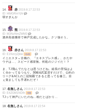
17
赤
14.
2019.8.17 22:53
ID: I4MGRmYjhl
弱すぎんか
サンペールがすごく良かった。
熊
15.
2019.8.17 22:53
ID: M3NzNmZWM3
#ヴィッセル神戸
酒井高徳獲得で神戸完成したかな。クソ強そう。
— にはと (nihatohisama)
2019,
赤さん
16.
2019.8.17 22:53
8月 17
ID: E1NzcyZjkw
>141
イニエスタ→古橋の、『エキスプレス感』、かたや
ウチは…、スピード感皆無。何処のジジイだ！？
ま、TJ飛んでたなとは思うけどね。組長の苦悩はよ
く分かってるつもり。関根&武冨戻すだけで、公約の
リーグ&ACLの二冠制覇できると思ってる修三。目
浦和にボコられると思ってたの
ぇ覚ましても手遅れだぞ！
に勝っちゃったよ〜 #vissel
名無しさん
17.
2019.8.17 22:53
ID: E4ZGM1NDlh
>99
TJって神戸にいたのね…柏だとばかり…
— ナオ35 (nakanao35)
2019, 8
月 17
名無しさん
18.
2019.8.17 22:54