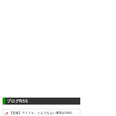
ツイッターの反応
[FULLTIME] ヴィッセル神戸 3
－0 浦和レッズ #visselkobe #
ヴィッセル神戸 #神戸vs浦和
https://t.co/bVl0kBKzmG
ブログRSS
— ヴィッセル神戸 (visselkobe)
【悲報】アイドル、とんでもない事実がSNSで拡散→運営が…
ヴィッセル神戸3-0浦和レッズ