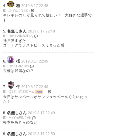
スタの負担も減ってるだろう
柏
4.
2019.8.17 22:48
ID: JhYjU5N2Zh
し、山口の動きも変わってきて
キレキレのTJが見られて嬉しい！ 大好きな選手で
す
る 守備が安定→中盤の活性化→
名無しさん
5.
2019.8.17 22:48
元々あった攻撃力が発揮できる
ID: RmYWNhZDky
神戸強すぎた
→勝てる て感じかな？ #ヴィッ
ゴートクでラストピースうまった感
セル神戸 #浦和レッズ
桜
6.
2019.8.17 22:49
— 💩タピオカ雅義と純情ロマン
ID: RhZTViZTAx
古橋は残留なの？
チカ3⃣ (ZAKUMINELAYER)
2019, 8月 17
牛
7.
2019.8.17 22:49
ID: Q1ZmY1ODMw
>89
今日はサンペールがサンジュッペールぐらいだっ
た！
よし神戸は今週から本気出すで
名無しさん
8.
2019.8.17 22:49
ID: MxYmFiN2Vh
#vissel
杉本をあきらめない
名無しさん
9.
2019.8.17 22:50
— きみ (kimidanx)
2019, 8月 17