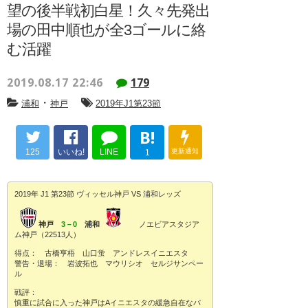
望の後半戦初白星！久々先発出
場の田中順也が全3ゴールに絡
む活躍
2019.08.17 22:46
179
・
浦和
神戸
2019年J1第23節
B!
125
いいね!
LINE
更新通知
1
2019年 J1 第23節 ヴィッセル神戸 VS 浦和レッズ
神戸
3－0
浦和
ノエビアスタジア
ム神戸（22513人）
得点： 古橋亨梧 山口蛍 アンドレスイニエスタ
警告・退場： 岩波拓也 マウリシオ セルジサンペー
ル
戦評：
慎重に試合に入った神戸はAイニエスタの緩急自在なパ