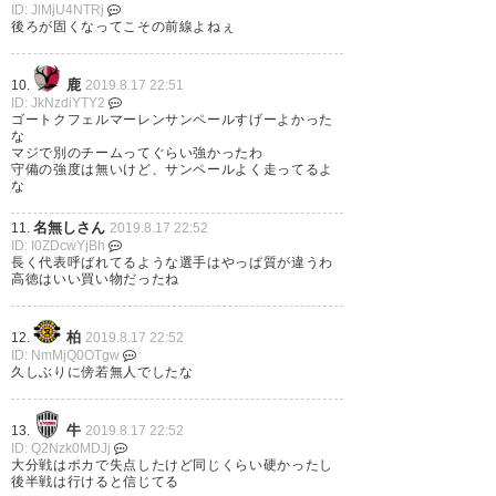
ID: JlMjU4NTRj
後ろが固くなってこその前線よねぇ
鹿
10.
2019.8.17 22:51
ID: JkNzdiYTY2
これはポルディもビジャも出た
ゴートクフェルマーレンサンペールすげーよかった
な
くてうずうずしてるで #ヴィッ
マジで別のチームってぐらい強かったわ
守備の強度は無いけど、サンペールよく走ってるよ
セル神戸
な
名無しさん
11.
2019.8.17 22:52
— ちゅーき (chukin06A)
2019,
ID: I0ZDcwYjBh
8月 17
長く代表呼ばれてるような選手はやっぱ質が違うわ
高徳はいい買い物だったね
柏
12.
2019.8.17 22:52
ID: NmMjQ0OTgw
久しぶりに傍若無人でしたな
3年ぶりに強いヴィッセルが戻っ
てくる兆し
牛
13.
2019.8.17 22:52
ID: Q2Nzk0MDJj
— ®️牛挽肉⚓︎
大分戦はポカで失点したけど同じくらい硬かったし
後半戦は行けると信じてる
(19qFAOxK21ZhEAC)
2019, 8月