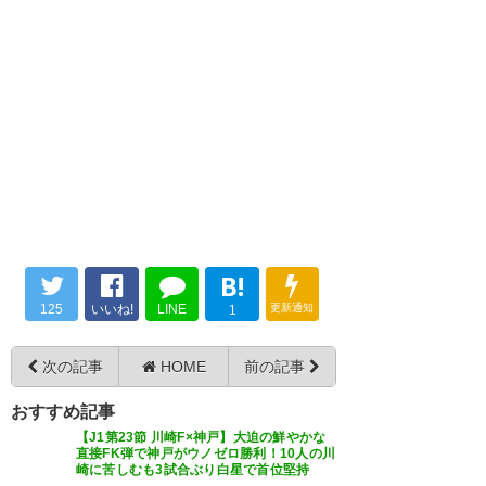
— TED1980 (TED198055)
2019,
— ひで (hidet11)
2019, 8月 17
守備が安定したこともあるけど
8月 17
内容が強い #ヴィッセル神戸
— ちゅーき (chukin06A)
2019,
8月 17
グヘヘ グヘヘ すいませんが壊れ
長かったああああああああああ
ましたwww うち強ない？ 今日
ああ #vissel
は嬉しすぎて動画にしました
— ガンマ®
よヽ(｀▽´)/ #vissel
こんな美しいサッカーで完全勝
(GAMMANNA_VISSEL)
2019, 8
https://t.co/7gfWPwVAke
B!
利するとは…もう今までとは全
月 17
125
いいね!
LINE
更新通知
く別のチームだわこれ #ヴィッ
— 真鍋卓也（Takuya
1
Manabe） (mana_taku)
2019,
セル神戸
8月 17
次の記事
HOME
前の記事
— ぽーくソテー (porksaute)
おすすめ記事
2019, 8月 17
【J1第23節 川崎F×神戸】大迫の鮮やかな
直接FK弾で神戸がウノゼロ勝利！10人の川
崎に苦しむも3試合ぶり白星で首位堅持
勝利！！✌️ Victory!! ✌️