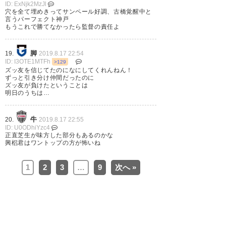
ID: ExNjk2MzJl
穴を全て埋めきってサンペール好調、古橋覚醒中と
言うパーフェクト神戸
もうこれで勝てなかったら監督の責任よ
いよぉーしっ、無失点勝利！
脚
19.
2019.8.17 22:54
皆、暑い中ホンマによく走って
ID: I3OTE1MTFh
>129
ズッ友を信じてたのになにしてくれんねん！
くれたし、集中し続けてくれ
ずっと引き分け仲間だったのに
ズッ友が負けたということは
た。お疲れ様でした＆ありがと
明日のうちは…
う！ #vissel #jleague
牛
20.
2019.8.17 22:55
— his (his7802)
2019, 8月 17
ID: U0ODhiYzc4
正直芝生が味方した部分もあるのかな
興梠君はワントップの方が怖いね
1
2
3
…
9
次へ »
ノエスタで高徳デビューに浦和
相手に3得点クリーンシート！
言うことなし！浦和に勝つのは