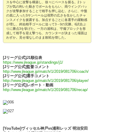
スを中心に攻撃を構築し、徐々にペースを握る。2トッ
プが気の利いた動きでボールをもらい、両ウイングバッ
クが攻撃参加することで相手を押し込む。さらに、中盤
の底に入ったSサンペールは視野の広さを生かしたチャ
ンスメイクを披露する。加点するごとに各選手の躍動感
が増し、終始相手ゴールに迫って3－0の完勝。6試合ぶ
りに勝点3を挙げた。一方の浦和は、守備ブロックを形
成して相手を迎え撃つも、カウンターが決まった場面は
わずか。見せ場なしのまま敗戦を喫した。
[Jリーグ公式]J1順位表
https://www.jleague.jp/standings/j1/
[Jリーグ公式]監督コメント
http://www.jleague.jp/match/1/2019/081706/coach/
[Jリーグ公式]選手コメント
http://www.jleague.jp/match/1/2019/081706/player/
[Jリーグ公式]レポート・動画
http://www.jleague.jp/match/1/2019/081706/recap/
[YouTube]ヴィッセル神戸vs浦和レッズ 明治安田