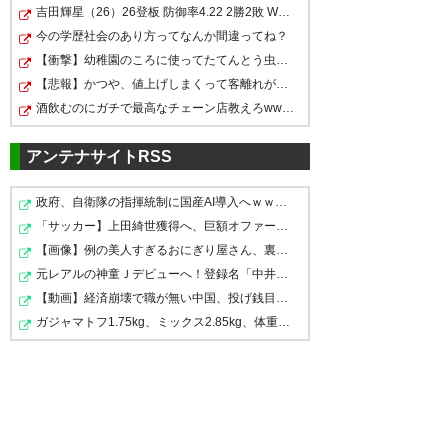
たった１試合で高徳が欠かせな
2019, 8月 17
吉田輝星（26）26登板 防御率4.22 2勝2敗 WHIP1.36
これは歴代最強ヴィッセルの始
い戦力になっとる #vissel
今の学歴社会のあり方ってなんか間違ってね？
まりだわ
【衝撃】幼稚園のころに使ってたてんとう虫のハサミ、現…
— ナオ35 (nakanao35)
2019, 8
https://t.co/n2p21kYzM5
【悲報】かつや、値上げしまくって客離れが激化
月 17
やったあ！ヴィッセル勝っ
酒飲むのにガチで最高なチェーン店教えろwwwwwwwwww
— ブリザード (vibli_765)
2019,
た！！！リーグ戦6試合ぶりの勝
8月 17
アンテナサイトRSS
利。 #vissel #ヴィッセル神戸
政府、自衛隊の指揮統制に国産AI導入へｗｗｗ「新しい戦…
J1 第23節 古橋亨梧に山口蛍にイ
— んどん(´◕ ͜ʖ ◕`) (ndon_nmk)
「サッカー】上田綺世獲得へ、巨額オファーを提示か「受…
ニエスタ！3ゴールにからむTJ最
2019, 8月 17
【画像】例の美人すぎるおにぎり屋さん、裏でおっさんが…
こんな簡単に逃げ切るなんてヴ
高やん！ 観てて楽しい試合をあ
元レアルの神童Ｊデビューへ！登録名「中井卓大ピピ」日…
ィッセルじゃねえ
りがとう！！ #vissel
【動画】経済崩壊で職が無い中国、投げ銭目当ての路上〇…
ガジャマトフ1.75kg、ミックス2.85kg、体重オーバー
#VisselKobe #ヴィッセル神戸
— ふじもん。 (Bsfuji2946)
3-0勝利！今季ベストゲームや
#Jリーグ #神戸vs浦和
2019, 8月 17
ね。酒井はデュエルできるし、
#WeAreKobe
上下動も素晴らしい👍#vissel
https://t.co/XGLKq4jK3H