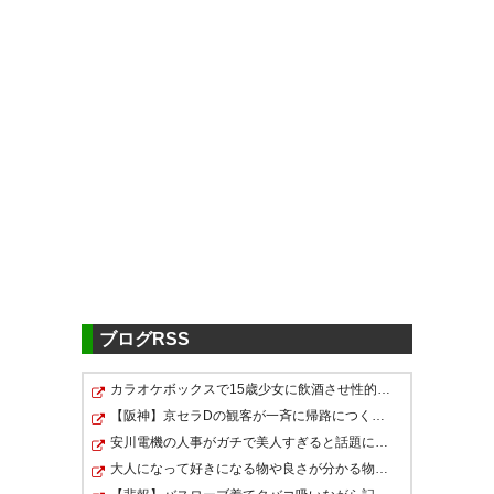
ツイッターの反応
【8/17 大分戦】#antlers
#kashima #DAZNフットボール
試合終了。1-0で勝利しました！
勝ったでぇぇぇぇ！！！！
皆さん、今日もともに戦ってく
#antlers
勝ったー！！！！ パブリックビ
ださって、本当にありがとうご
ューイング凄い良い雰囲気でし
— クク鹿@エンドレスねこねこ
ざいました！ 試合を見逃した方
(lily_AzAz)
た！！！ また成田イオンでやっ
2019, 8月 17
は、ぜひDAZNでご覧く…
てほしいです！ 現地組の皆さん
https://t.co/jMBP9Rrdmw
ブログRSS
暑い中応援ありがとうございま
— 鹿島アントラーズ 公式
した！🙇‍♂️#antlers #成田イオン
カラオケボックスで15歳少女に飲酒させ性的暴行 54歳男…
#antlers よっしゃ！アウェイで
(atlrs_official)
2019, 8月 17
【阪神】京セラDの観客が一斉に帰路につく寂しい光景 ８…
#パブリックビューイング
トリニータに勝ったぞ！！！！
安川電機の人事がガチで美人すぎると話題に…（※画像あり）
https://t.co/DjRPJXD0p1
大人になって好きになる物や良さが分かる物といえば？