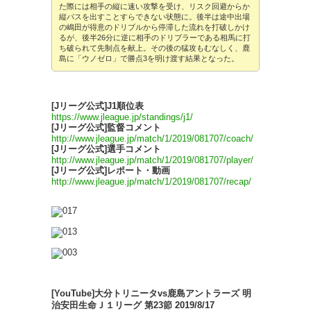
た際には相手の縦に速い攻撃を受け、リスク回避からか
縦パスを出すことすらできない状態に。後半は途中出場
の嶋田が得意のドリブルから停滞した流れを打破しかけ
るが、後半26分に逆に相手のドリブラーである相馬に打
ち破られて先制点を献上。その後の猛攻もむなしく、鹿
島に「ウノゼロ」で勝点3を明け渡す結果となった。
[Jリーグ公式]J1順位表
https://www.jleague.jp/standings/j1/
[Jリーグ公式]監督コメント
http://www.jleague.jp/match/1/2019/081707/coach/
[Jリーグ公式]選手コメント
http://www.jleague.jp/match/1/2019/081707/player/
[Jリーグ公式]レポート・動画
http://www.jleague.jp/match/1/2019/081707/recap/
[YouTube]大分トリニータvs鹿島アントラーズ 明
治安田生命Ｊ１リーグ 第23節 2019/8/17