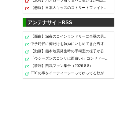
— ななし@一花推し
【悲報】バスローブ着てタバコ吸いながら記者会見する奴…
— Ryuuichi@8/10(土) vsFマリ
(ICHIKAsaikou)
2019, 8月 17
【悲報】日本人キッズのストリートファイト、さすがにキ…
終了！ みんなでよ頑張った！ ま
ノス🔥 H (kashimalove18)
2019, 8月 17
だまだイケる勝ち点3！ みん
アンテナサイトRSS
な！次もやってやろうよ！
#antlers
【面白】深夜のコインランドリーに全裸の男（１８） 「…
1-0で勝利！！ 相馬、小泉、ブ
中学時代に俺だけを執拗にいじめてきた秀才のA！推薦入試…
エノよかった👏👏👏 #antlers
そぉぉぉぉまああああああああ
— tor@大洗 v＞ω＜w
【動画】熊本地震発生時の手術室の様子が公開される
(toru25252)
2019, 8月 17
「今シーズンのコンサは面白い❕」コンサドーレ札幌 J2も…
あぁぁぁ！！！！#鹿島アントラ
— 生ハムとメロン
【勝利】西武ファン集合（2026.8.8）
ーズ #Jリーグ
(q6_6pqo_op)
2019, 8月 17
ETCの事をイーティーシーってゆってる奴がいたｗｗｗｗｗ…
https://t.co/u5ofs5HYuc
美しいウノゼロきたこれ
— rikuto🦈 (RikutoSoccer710)
2019, 8月 17
#antlers
相馬に救われた #antlers
— たむ (tamtam_twtr)
2019, 8
— nekooyazy (nekooyazy)
月 17
2019, 8月 17
夏に獲得した選手がみんな活躍