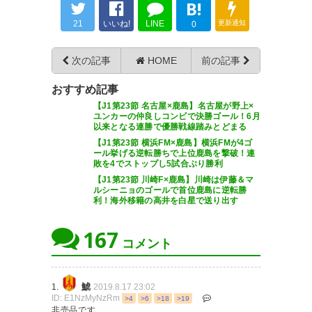
B!
21
いいね!
LINE
更新通知
0
よし！勝った！！ 相馬くんナイ
次の記事
HOME
前の記事
スシュート！ でも今日のMVPは
おすすめ記事
ブエノ！！ありがとう！！
【J1第23節 名古屋×鹿島】名古屋が野上×
ユンカーの仲良しコンビで決勝ゴール！6月
#antlers
以来となる連勝で優勝戦線踏みとどまる
【J1第23節 横浜FM×鹿島】横浜FMが4ゴ
— ma4 (ma4ne)
2019, 8月 17
ール挙げる逆転勝ちで上位鹿島を撃破！連
敗を4でストップし5試合ぶり勝利
【J1第23節 川崎F×鹿島】川崎は伊藤＆マ
ルシーニョのゴールで首位鹿島に逆転勝
利！海外移籍の高井を白星で送り出す
この勝利は意味がある。優勝圏
167
コメント
がぐっと近づいた。 #antlers
— duckhouse_jp
鯱
1.
2019.8.17 23:02
(duckhouse_jp)
2019, 8月 17
ID: E1NzMyNzRm
>4
>6
>18
>19
非売品です