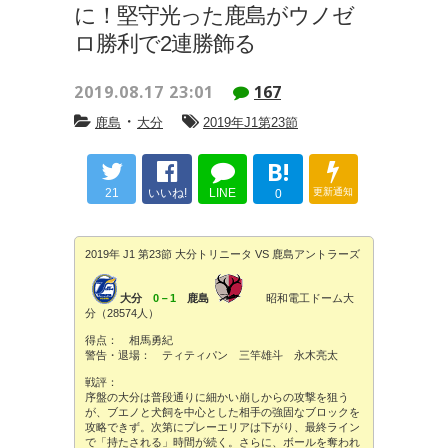
に！堅守光った鹿島がウノゼ
ロ勝利で2連勝飾る
2019.08.17 23:01
167
・
鹿島
大分
2019年J1第23節
B!
21
いいね!
LINE
更新通知
0
2019年 J1 第23節 大分トリニータ VS 鹿島アントラーズ
大分
0－1
鹿島
昭和電工ドーム大
分（28574人）
得点： 相馬勇紀
警告・退場： ティティパン 三竿雄斗 永木亮太
戦評：
序盤の大分は普段通りに細かい崩しからの攻撃を狙う
が、ブエノと犬飼を中心とした相手の強固なブロックを
攻略できず。次第にプレーエリアは下がり、最終ライン
で「持たされる」時間が続く。さらに、ボールを奪われ