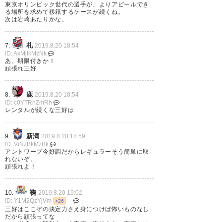
東京オリンピック世代の選手が、よりアピールでき
る場所を求めて移籍するケースが続くね。
次は岩崎あたりかな。
札
7.
2019.8.20 18:54
えっ、三好アントワープ完全移
ID: AxMjlkMzNk
あ、期限付きか！
籍じゃないの？
頑張れ三好
— M０NPAN (monpanday)
鹿
8.
2019.8.20 18:54
2019, 8月 20
ID: c0YTRhZmRh
レンタルが続くな三好は
新潟
9.
2019.8.20 18:59
ID: ViNzBkMzBk
三好頑張れ！ クラブは期限付き
アントワープ今好調だからレギュラーそう簡単に取
れないぞ。
移籍期間終了後に移籍金なしで
頑張れよ！
掠め取られる事がなき様に。
鞠
10.
2019.8.20 19:02
ID: Y1M2QzYjVm
>26
— FCね・こ・ぱんちにゃー⭐️⭐️
三好はここぞの決定力さえ身につけば怖いものなし
(kinko204)
2019, 8月 20
だから頑張ってな