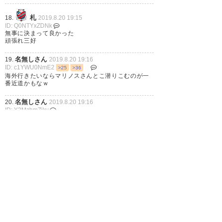
#gekisaka
https://t.co/ZHqmYwveAl
札
18.
2019.8.20 19:15
ID: Q0NTYxZDNk
無事に決まって良かった
— ゲキサカ (gekisaka)
2019, 8
頑張れ三好
月 20
名無しさん
19.
2019.8.20 19:16
ID: c1YWU0NmE2
>25
>36
海外行きたいならマリノスさんとこ潜りこむのが一
番近道かもなｗ
名無しさん
20.
2019.8.20 19:16
ID: Y2MzhmZjky
現在の欧州組 50人内訳
3人 イングランド
9人 ドイツ
2人 イタリア
7人 スペイン
3人 フランス
4人 ポルトガル
10人ベルギー
6人 オランダ
3人 オーストリア
各1人→ロシア・トルコ・セルビア・スイス
1
2
3
…
6
次へ »