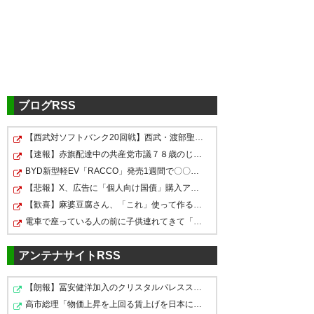
約束の時間になった。 コウジの
ロイヤル･アントワープFC（ベ
ルギー）への期限付き移籍が決
定したよ。コウジの夢がかなっ
ブログRSS
てよかった。とにかく契約がま
【西武対ソフトバンク20回戦】西武・渡部聖弥にアクシデ…
とまってよかった。 コウジ、大
三好決まったか！おめでと
三好もあまじゅんも簡単には日
【速報】赤旗配達中の共産党市議７８歳のじいさん、左に…
きな大会でコウと試合出来たら
う！！自分の納得行くまで戦っ
本に帰って来るなよ！！
BYD新型軽EV「RACCO」発売1週間で〇〇台販売
最高だね。ケガに気をつけて
てこい💪川崎から応援してる🎌
【悲報】X、広告に「個人向け国債」購入アピールポストが…
— PIZ (piz0907)
2019, 8月 20
ね。 #frontale
(๑•̀○•́๑)📣決めろコウジ〜
【歓喜】麻婆豆腐さん、「これ」使って作るとクッソ美味…
電車で座っている人の前に子供連れてきて「コレ」を言う…
— ふろん太 (kawasaki_f)
2019,
— かわさき (kawasaki___13)
8月 20
2019, 8月 20
アンテナサイトRSS
サッカーを観るようになって、
【朗報】冨安健洋加入のクリスタルパレススカッド…案外強…
初めて行った2014年の春の麻生
高市総理「物価上昇を上回る賃上げを日本に定着させる」→…