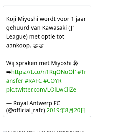
Koji Miyoshi wordt voor 1 jaar
gehuurd van Kawasaki (J1
League) met optie tot
aankoop. 🤝🤝
Wij spraken met Miyoshi 🎤
➡️
https://t.co/n1RqONoOl1
#Tr
ansfer
#RAFC
#COYR
pic.twitter.com/LOiLwCiiZe
— Royal Antwerp FC
(@official_rafc)
2019年8月20日