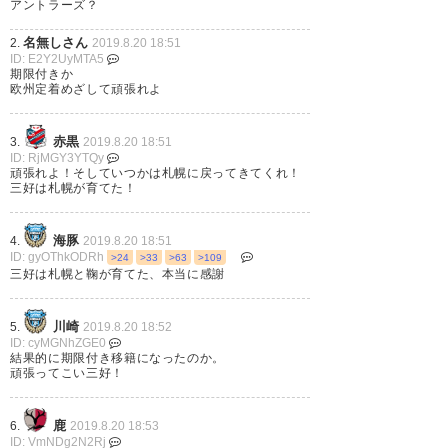
アントラーズ？
名無しさん
2.
2019.8.20 18:51
ID: E2Y2UyMTA5
三好決まってた。初優勝の年の
期限付きか
欧州定着めざして頑張れよ
13番、また着けてな。五輪で大
活躍を期待。
赤黒
3.
2019.8.20 18:51
ID: RjMGY3YTQy
頑張れよ！そしていつかは札幌に戻ってきてくれ！
— イティサカ (Ichi_soccer7)
三好は札幌が育てた！
2019, 8月 20
海豚
4.
2019.8.20 18:51
ID: gyOThkODRh
>24
>33
>63
>109
三好は札幌と鞠が育てた、本当に感謝
まだまだ、三好康児の時代はこ
川崎
5.
2019.8.20 18:52
れからだ。
ID: cyMGNhZGE0
結果的に期限付き移籍になったのか。
https://t.co/2OdnQDm4GW
頑張ってこい三好！
— お さ し こ (kokiokf63)
2019,
鹿
6.
2019.8.20 18:53
8月 20
ID: VmNDg2N2Rj