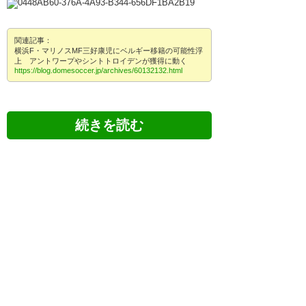
関連記事：
横浜F・マリノスMF三好康児にベルギー移籍の可能性浮
上 アントワープやシントトロイデンが獲得に動く
https://blog.domesoccer.jp/archives/60132132.html
ツイッターの反応