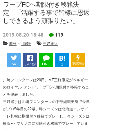
ワープFCへ期限付き移籍決
定 「活躍する事で皆様に恩返
しできるよう頑張りたい」
2019.08.20 18:48
119
・
海外
川崎F
三好康児
B!
54
いいね!
LINE
更新通知
1
川崎フロンターレは20日、MF三好康児がベルギー
のロイヤル･アントワープFCへ期限付き移籍するこ
とを発表しました。
三好選手は川崎フロンターレの下部組織出身で今年
がプロ5年目の22歳。昨シーズンは北海道コンサド
ーレ札幌に期限付き移籍でプレーし、今シーズンは
横浜F・マリノスに期限付き移籍でプレーしていま