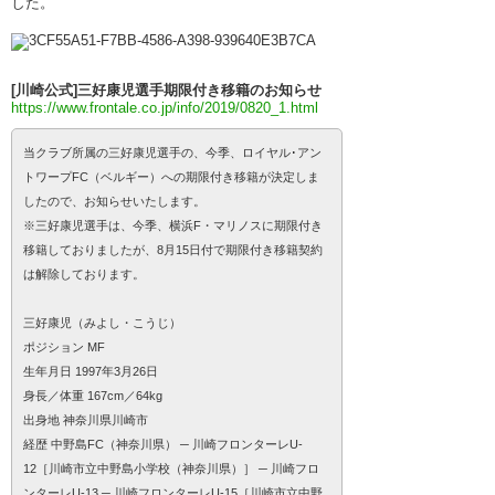
した。
[川崎公式]三好康児選手期限付き移籍のお知らせ
https://www.frontale.co.jp/info/2019/0820_1.html
当クラブ所属の三好康児選手の、今季、ロイヤル･アン
トワープFC（ベルギー）への期限付き移籍が決定しま
したので、お知らせいたします。
※三好康児選手は、今季、横浜F・マリノスに期限付き
移籍しておりましたが、8月15日付で期限付き移籍契約
は解除しております。
三好康児（みよし・こうじ）
ポジション MF
生年月日 1997年3月26日
身長／体重 167cm／64kg
出身地 神奈川県川崎市
経歴 中野島FC（神奈川県） ─ 川崎フロンターレU-
12［川崎市立中野島小学校（神奈川県）］ ─ 川崎フロ
ンターレU-13 ─ 川崎フロンターレU-15［川崎市立中野