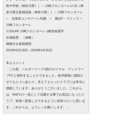
島中学校（神奈川県）］ ─ 川崎フロンターレU-18［神
奈川県立新城高校（神奈川県）］ ─ 川崎フロンターレ
─ 北海道コンサドーレ札幌 ─ 横浜F・マリノス ─
川崎フロンターレ
※2014年 川崎フロンターレ 2種登録選手
出場経歴 （省略）
期限付き移籍期間
2019年8月19日～2020年6月30日
本人コメント
「この度、ベルギーリーグ1部のロイヤル・アントワー
プFCと契約することができました。欧州移籍に挑戦さ
せてもらうにあたり、支えてもらったクラブには本当に
感謝しています。ありがとうございました。これから
は、RAFCの一員として活躍する事でお世話になったク
ラブ、皆様へ恩返しができるように頑張りたいと思いま
す。これからも、よろしくお願いします。」