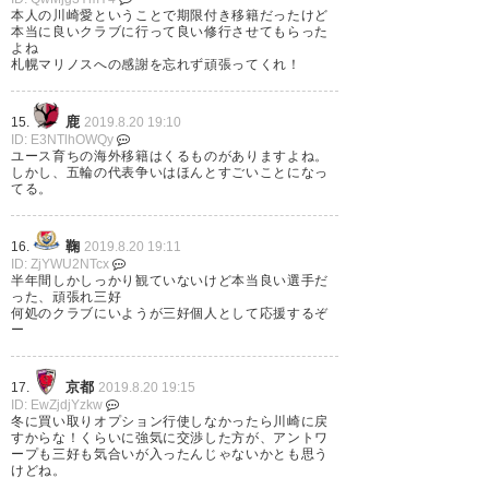
(susukino456)
2019, 8月 20
本人の川崎愛ということで期限付き移籍だったけど
本当に良いクラブに行って良い修行させてもらった
よね
札幌マリノスへの感謝を忘れず頑張ってくれ！
鹿
15.
2019.8.20 19:10
三好は俺達が育てたって小声で
ID: E3NTlhOWQy
ユース育ちの海外移籍はくるものがありますよね。
も良いから言わせてくれよな
しかし、五輪の代表争いはほんとすごいことになっ
てる。
— ちょこれ⚽️next未定
(consalation)
2019, 8月 20
鞠
16.
2019.8.20 19:11
ID: ZjYWU2NTcx
半年間しかしっかり観ていないけど本当良い選手だ
った、頑張れ三好
何処のクラブにいようが三好個人として応援するぞ
ー
三好康児のベルギー1部アントワ
ープ移籍が決定「活躍する事で
京都
17.
2019.8.20 19:15
ID: EwZjdjYzkw
恩返しできるように」
冬に買い取りオプション行使しなかったら川崎に戻
すからな！くらいに強気に交渉した方が、アントワ
https://t.co/CoSHvZ88GZ
ープも三好も気合いが入ったんじゃないかとも思う
けどね。