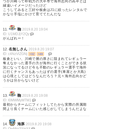
つか川崎って即戦力の大卒専で海外志向の高卒とは
縁遠いイメージだったけど
こうしてみると三好や板倉はJ1に絞ったレンタルで
かなり手塩にかけて育ててたんだな
三好くん決まったんだね。ケガ
鞠
11.
2019.8.20 19:04
ID: U1MDJjY2Qy
には気をつけてがんばれがんば
がんばれー！
れ。 代表で観れるといいな。ず
名無しさん
12.
2019.8.20 19:07
っと応援してるよ。
ID: c4NzVlZGNj
>32
>49
板倉といい、川崎で層の厚さに阻まれてレギュラー
奪えなかった選手の方が海外に行くことができる状
— mio (tricolorseagull)
2019, 8
況になってるけど今も不動のレギュラー選手で海外
に行くチャンスもあったはずの選手(車屋とか大島)
月 20
は心境としてはどうなんだろう？元々海外志向かど
うかは分からないけど
鞠
13.
2019.8.20 19:08
ID: I0MWMyMTM1
三好、ガンバレよ。 大暴れして
最初からチームにフィットしてたから実際の所属期
間より長くチームにいた感じがしてしまうんだよな
くるのだ。
海豚
14.
2019.8.20 19:08
— すすきのジゴロウ
ID: QwMjg3YmY4