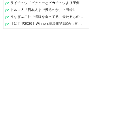
グラウンドに、練習には加わら
ライチュウ「ピチューとピカチュウより圧倒的に強いです…
三好頑張れ!! いずれ川崎に帰っ
三好、無事契約まとまったか😲
ず黙々と一人でグラウンドを走
トルコ人「日本人まで獲るのか」上田綺世、トルコ名門が…
てくるんだよ いってらっしゃ
頑張れ❗ DAZNで放送あるかな？
うなぎ←これ「情報を食ってる」最たるものでワロタｗｗｗ…
っている青年がいた。それがユ
い！
#三好康児 #fmarinos #ベルギ
【にじ甲2026】Winners準決勝第2試合：朝晴 - ロイヤルナ…
ース所属で怪我でリハビリ中だ
ー #アントワープ #jleague
った三好選手だと知ったのは、
— Ryosuke🐬☆☆
https://t.co/B7u2sIUS6D
(syokuninryosuke)
2019, 8月
その夏にトップチーム昇格が決
20
まったときだったな…。
— 千葉のマリサポ1年生@三好
ロス苦しみ中 (Exia00A)
2019, 8
— くりま (climat)
2019, 8月 20
月 20
(´>Д<)」三好、がんばれ
ー！！！
三好移籍決まったか。今でもガ
当クラブ所属の三好康児選手
— takako (t1k2kinopy)
2019, 8
ンバ戦のスーパーゴールを思い
の、ロイヤル･アントワープ
月 20
出すね笑笑 マリノスに来てくれ
FC（ベルギー）への期限付き移
てありがとう😊
籍が決定! 仙台戦の前にコウジの