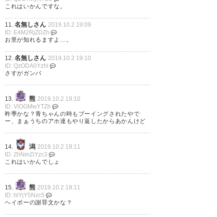
これはいかんですな。
名無しさん
11.
2019.10.2 19:09
ID: E4M2RjZDZh
お里が知れるますよ…。
名無しさん
12.
2019.10.2 19:10
ID: QzODA0Yzhl
さすがガンバ
熊
13.
2019.10.2 19:10
ID: VlOGMwYTZh
昨季かな？青ちゃんの時もブーイングされたやで
ー、まぁうちのアホ達もやり返したからあかんけど
潟
14.
2019.10.2 19:11
ID: ZhNmZiYzc3
これはいかんでしょ
熊
15.
2019.10.2 19:11
ID: hlYjY5Nzc5
ヘイポーの謝罪文かな？