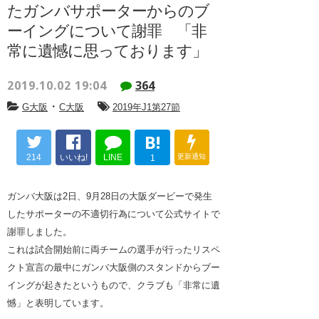
たガンバサポーターからのブ
ーイングについて謝罪 「非
常に遺憾に思っております」
2019.10.02 19:04
364
・
G大阪
C大阪
2019年J1第27節
B!
214
いいね!
LINE
更新通知
1
ガンバ大阪は2日、9月28日の大阪ダービーで発生
したサポーターの不適切行為について公式サイトで
謝罪しました。
これは試合開始前に両チームの選手が行ったリスペ
クト宣言の最中にガンバ大阪側のスタンドからブー
イングが起きたというもので、クラブも「非常に遺
憾」と表明しています。