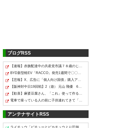
ガンバサポたちどうなんだ……フ
ェアプレー宣言の時にブーイン
グて……
ブログRSS
— 🐰🍑れしゅら🍡💤 (6reshura)
2019, 10月 2
【速報】赤旗配達中の共産党市議７８歳のじいさん、左に…
“大阪ダービー”のフェアプレー
BYD新型軽EV「RACCO」発売1週間で〇〇台販売
宣言中にブーイング…G大阪が声
【悲報】X、広告に「個人向け国債」購入アピールポストが…
明「非常に遺憾」（ゲキサカ）
【阪神対中日19回戦】2（遊） 元山 飛優 6（左） 前川 …
ガンバ公式でブーイングの件出
【歓喜】麻婆豆腐さん、「これ」使って作るとクッソ美味…
https://t.co/vcm8ceCYfL
他チー
電車で座っている人の前に子供連れてきて「コレ」を言う…
てますね…
ムのサポなら有り得ないような
事だし、特にガンバゴール裏主
アンテナサイトRSS
— くるくる。next→
要団体にはしっかりしてもらい
(n_gambaosaka)
2019, 10月 2
ライチュウ「ピチューとピカチュウより圧倒的に強いです…