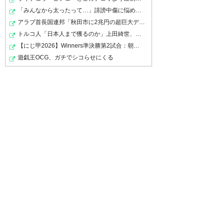
たい
「みんなから太ったって…」誹謗中傷に悩める婚約者へＣ・…
アラブ首長国連邦「秋田市に2兆円の超巨大データセンター…
— 若→お嬢〔すぎさき総理〕ア
トルコ人「日本人まで獲るのか」上田綺世、トルコ名門が…
ミパラ垂水の秘密兵器の惜しい
ちなみにだけど連合の代表さん
【にじ甲2026】Winners準決勝第2試合：朝晴 - ロイヤルナ…
子 (Reyv1222)
2019, 10月 2
はブーイング辞めるように促し
遊戯王OCG、ガチでシコらせにくる
てたよ
— ます (marth1583)
2019, 10
多分ガンバサポの言い分はフェ
月 2
アプレー宣言に対してのブーイ
ングではなく、ヨーイチローカ
キタニに対してのブーイングだ
って言ってそう
— 🐶イヌ丸水産🐟
(wanchan11)
2019, 10月 2