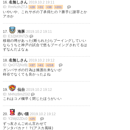
名無しさん
16.
2019.10.2 19:11
ID: RmNzlhZTJi
>28
>31
>38
>201
いやいや、これサポの了承得たの？勝手に謝罪とか
アホか
海豚
17.
2019.10.2 19:11
ID: E3ZjM3NTZk
移籍の噂があった(断られた)らブーイングしていい
ならうちと神戸の試合で悠もブーイングされてるは
ずなんだよなぁ
名無しさん
18.
2019.10.2 19:12
ID: QxOTZjNzBj
>37
>41
>218
ガンバサポの行為は擁護出来ないが
柿谷でなくても良かったよね
仙台
19.
2019.10.2 19:12
ID: M4NzBmZGI2
これはコメ欄早く閉じたほうがいい
赤い猫
20.
2019.10.2 19:12
ID: Y2MjI2ZDc0
>25
ずっ友さんごめん言わせて
アンタバカァ！？(アスカ風味)