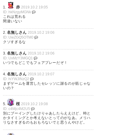
うん。さすがにブーイングはな
赤
1.
2019.10.2 19:05
ID: hkNzgyMGNk
いわと思った…。
これは荒れる
間違いない
https://t.co/heuZGuO9G7
名無しさん
2.
2019.10.2 19:06
ID: UwZGQ5OTM0
— ゆり (Again86Yellow)
2019,
クソすぎるな
10月 2
名無しさん
3.
2019.10.2 19:06
ID: UxMzY3MGQ1
いつでもどこでもフェアプレーだぞ！
名無しさん
4.
2019.10.2 19:07
はい。柿谷がフェアプレー宣言
ID: hiYWJlNzQ2
まずゲームを運営したセレッソに謝るのが筋じゃな
している中でブーイングした
いの？
人、正直に手を上げなさい。RT
桜
5.
2019.10.2 19:08
ID: c4Mjc4M2U5
— ふじたく@次はルヴァン杯決
別にブーイングしたけりゃあしたらええけど、時と
勝でありますように
かタイミングとか考えないとってのがなあ。メリハ
リなさすぎるのもおもろないでと思うんやけど。
(fujitaku_GMB)
2019, 10月 2