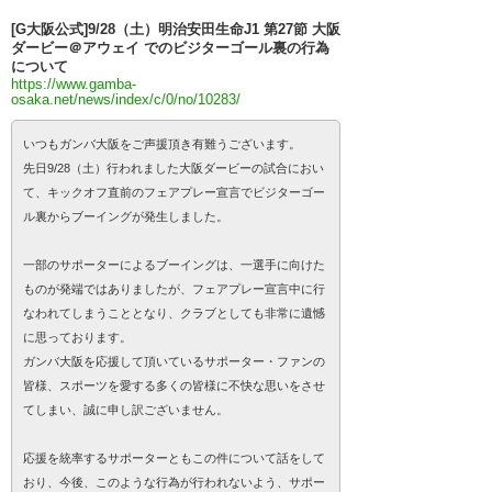
[G大阪公式]9/28（土）明治安田生命J1 第27節 大阪
ダービー＠アウェイ でのビジターゴール裏の行為
について
https://www.gamba-
osaka.net/news/index/c/0/no/10283/
いつもガンバ大阪をご声援頂き有難うございます。
先日9/28（土）行われました大阪ダービーの試合におい
て、キックオフ直前のフェアプレー宣言でビジターゴー
ル裏からブーイングが発生しました。
一部のサポーターによるブーイングは、一選手に向けた
ものが発端ではありましたが、フェアプレー宣言中に行
なわれてしまうこととなり、クラブとしても非常に遺憾
に思っております。
ガンバ大阪を応援して頂いているサポーター・ファンの
皆様、スポーツを愛する多くの皆様に不快な思いをさせ
てしまい、誠に申し訳ございません。
応援を統率するサポーターともこの件について話をして
おり、今後、このような行為が行われないよう、サポー