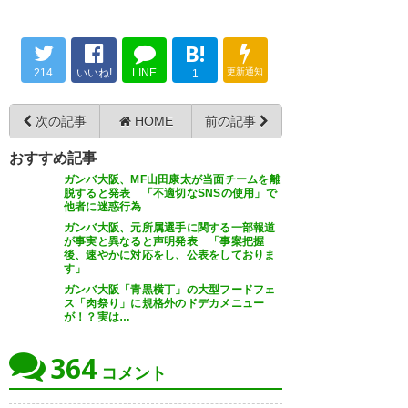
B!
よくあること。盛り上がりすぎ
214
いいね!
LINE
更新通知
1
てフェアプレー宣言中だという
ことに気付かなかったのだろ
次の記事
HOME
前の記事
う。やっちまった方も凹んでる
おすすめ記事
だろうし、大ごとにせず水に流
ガンバ大阪、MF山田康太が当面チームを離
そうぜ。 “大阪ダービー”のフェ
脱すると発表 「不適切なSNSの使用」で
他者に迷惑行為
アプレー宣言中にブーイング…G
ガンバ大阪、元所属選手に関する一部報道
大阪が声明「非常に遺憾」 |…
が事実と異なると声明発表 「事案把握
後、速やかに対応をし、公表をしておりま
https://t.co/KyABuusi2z
す」
ガンバ大阪「青黒横丁」の大型フードフェ
ス「肉祭り」に規格外のドデカメニュー
— トムトム (tomzoooo)
2019,
が！？実は…
10月 2
364
コメント