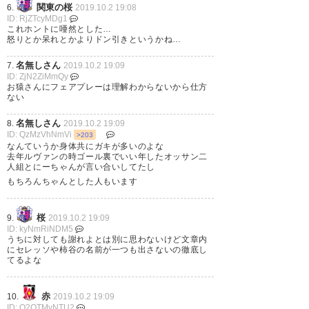
関東の桜
6.
2019.10.2 19:08
ID: RjZTcyMDg1
これホントに唖然とした…
怒りとか呆れとかよりドン引きというかね…
例のブーイングに対して公式に
名無しさん
7.
2019.10.2 19:09
声明出したんやな。一部の奴ら
ID: ZjN2ZiMmQy
お猿さんにフェアプレーは理解わからないから仕方
のせいで我々の愛するクラブや
ない
良識ある真のガンバサポにも迷
名無しさん
8.
2019.10.2 19:09
惑かかっとるやんけ。自分らで
ID: QzMzVhNmVi
>203
なんていうか身体共にガキが多いのよな
ガンバ貶めてどうするねん。
去年ルヴァンの時ゴール裏でいい年したオッサン二
人組とにーちゃんが言い合いしてたし
もちろんちゃんとした人もいます
— みさお(Misao)🌈
(lareine330)
2019, 10月 2
桜
9.
2019.10.2 19:09
ID: kyNmRiNDM5
うちに対しても謝れよとは別に思わないけど文章内
にセレッソや柿谷の名前が一つも出さないの徹底し
てるよな
赤
10.
2019.10.2 19:09
ID: Q2OTMyNTU2