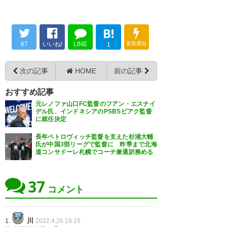
監督！ ひゃぁー！ おめでとうご
（FOOTBALL ZONE）
ざいますー！！
https://t.co/rQhphvAeVl
B!
https://t.co/5qFnrSLoaG
— ガルサ (galsa66)
2022, 4月
67
いいね!
LINE
更新通知
1
25
— 森田みき (moritamiki)
2022,
4月 25
次の記事
HOME
前の記事
おすすめ記事
元レノファ山口FC監督のフアン・エスナイ
デル氏、インドネシアのPSBSビアク監督
に就任決定
おお、元水戸の監督だった西ヶ
谷さんがシンガポール代表監督
長年ペトロヴィッチ監督を支えた杉浦大輔
氏が中国3部リーグで監督に 昨季まで北海
とは。石井さんがブリーラムを
道コンサドーレ札幌でコーチ兼通訳務める
タイリーグ制覇に導いたし、こ
37
れからは有能な日本人監督の需
コメント
要は増えるかも。＞RT
— daiyusaku (daiyusaku)
川
1.
2022.4.26 19:15