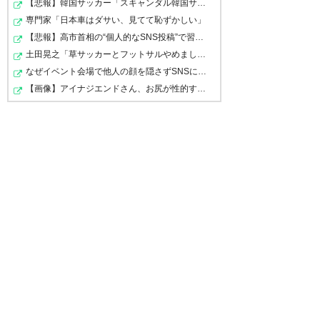
— jun jun@im not agent
らうれしいんどけどなあ。
【悲報】韓国サッカー「スキャンダル韓国サッカー協会W杯…
(junjunjun351)
2022, 4月 25
専門家「日本車はダサい、見てて恥ずかしい」
— わか (iggypopfanclub)
2022,
【悲報】高市首相の“個人的なSNS投稿”で習近平ブチギレ説…
4月 25
土田晃之「草サッカーとフットサルやめました」と告白「2…
なぜイベント会場で他人の顔を隠さずSNSに無断で載せるの…
【画像】アイナジエンドさん、お尻が性的すぎた件ｗｗｗ…
吉永さんが監督になると思った
ら 西ヶ谷さんか まぁどっちにし
西ヶ谷さんが！マジか！
ろ新潟関係者なのか
https://t.co/m6CKIQF3gC
— 頂 (Aga11K)
2022, 4月 25
— 三条アルビサポ #サチロス
1st (albsapoSANJO1st)
2022, 4
月 25
応援してます！ 水戸＆相模原指
揮の西ヶ谷隆之氏、シンガポー
ル代表監督就任を発表「大きな
西ヶ谷監督、シンガポール代表
責任を感じている」