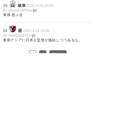
— イングリーン
岐阜
19.
2022.4.26 20:05
(a_man_in_green)
2022, 4月 26
ID: dkOGE5MTAw
軍神 西ヶ谷
鹿
20.
2022.4.26 20:05
ID: UyMDhlNTE5
東南アジアに日本人監督が集結しつつあるな。
1
2
次へ »