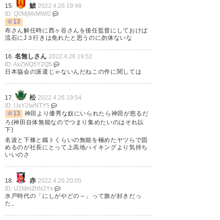
— ニコ (Nico_0201)
2022, 4月
鯱
15.
2022.4.26 19:48
ID: Q0MjMxMWI2
26
※13
布さん解任時に西ヶ谷さんを後任監督にしておけば
流石にJ３行きは免れたと思うのに勿体ないな
※奥さんはフリーアナウンサーの高木聖佳さん。
名無しさん
16.
2022.4.26 19:52
ID: AxZWQ5Y2Q5
日本協会の派遣じゃないんだねこの件に関しては
アーセナルにコーチ留学してい
松
たので西ヶ谷さんの英語力は心
17.
2022.4.26 19:54
ID: UxY2IwNTY5
配していないですし、吉田達磨
※13
神田より優秀な奴にいられたら神田が怒るだ
ろ(神田自体無能なのでつまり集めたいのはそれ以
さん時代のコーチ2名が入閣。
下)
名波と下條と鐵トくらいの無能を極めたヤツらで固
ただ、準備期間あまりない中
めるのが社長にとって上高地ハイキングより気持ち
いいのさ
で、6月8日から始まるアジアカ
ップ予選の突破を求められてい
赤
18.
2022.4.26 20:05
て、かなりキツい。 西ヶ谷さ…
ID: U2MmZhN2Yx
水戸時代の「にしがやどの～」って旗が好きだっ
https://t.co/BebVKAxWDE
た。