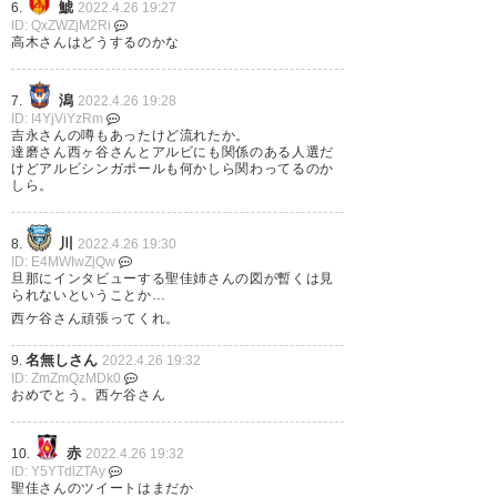
入るそう。 Football: I’ll give
鯱
6.
2022.4.26 19:27
ID: QxZWZjM2Ri
my all, says new L…
高木さんはどうするのかな
https://t.co/bFK0cRXdwJ
潟
7.
2022.4.26 19:28
— hakkimm (hakkimm20)
ID: I4YjViYzRm
吉永さんの噂もあったけど流れたか。
2022, 4月 25
達磨さん西ヶ谷さんとアルビにも関係のある人選だ
けどアルビシンガポールも何かしら関わってるのか
しら。
川
8.
2022.4.26 19:30
オー！頑張れ👍 西ヶ谷隆之監督
ID: E4MWIwZjQw
旦那にインタビューする聖佳姉さんの図が暫くは見
がシンガポール代表指揮官に就
られないということか…
西ケ谷さん頑張ってくれ。
任！ 「日本で培ってきたすべて
を注ぐ」
名無しさん
9.
2022.4.26 19:32
ID: ZmZmQzMDk0
https://t.co/AauE5M3MY1
おめでとう。西ケ谷さん
— 吉田卓史( Takashi Yoshida )
赤
10.
2022.4.26 19:32
(rikumio)
2022, 4月 25
ID: Y5YTdlZTAy
聖佳さんのツイートはまだか