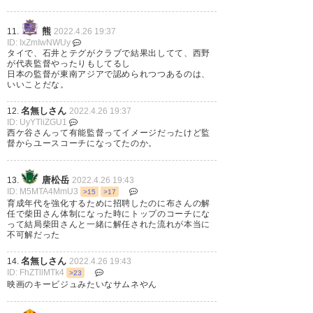
熊
11.
2022.4.26 19:37
ID: IxZmIwNWUy
タイで、石井とテグがクラブで結果出してて、西野
吉永さんじゃないんだ。 と思っ
が代表監督やったりもしてるし
日本の監督が東南アジアで認められつつあるのは、
たら西ヶ谷さん！ 新潟絡みは変
いいことだな。
わらないのね。笑
名無しさん
12.
2022.4.26 19:37
https://t.co/x1UTLpKzk5
ID: UyYTliZGU1
西ケ谷さんって有能監督ってイメージだったけど監
督からユースコーチになってたのか。
— Takeshi Kawakami
(takecchi02)
2022, 4月 25
唐松岳
13.
2022.4.26 19:43
ID: M5MTA4MmU3
>15
>17
育成年代を強化するために招聘したのに布さんの解
任で柴田さん体制になった時にトップのコーチにな
って結局柴田さんと一緒に解任された流れが本当に
不可解だった
西ヶ谷殿、シンガポール監督と
名無しさん
14.
2022.4.26 19:43
な。 さすがに単身かねぇ？ 聖佳
ID: FhZTllMTk4
>23
映画のキービジュみたいなサムネやん
姉さんお仕事あるし。