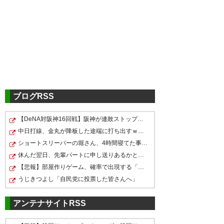
西ヶ谷さんすげ〜😳 単身赴任か
な…🤔
— komachi©︎⚽️♥今シーズンも
ブログRSS
⚽サッカー馬鹿の末期症状😂
(hiro_392232)
2022, 4月 25
【DeNA対阪神16回戦】阪神が連敗ストップで単独首位キー…
ついにシンガポールサッカー協
中日打線、金丸が降板した途端に打ち出すｗｗｗｗｗｗｗｗ
会から 「西ヶ谷隆之」がついに
ショートスリーパーの堀さん、4時間寝てた事がバレる
代表監督に就任すると発表され
休んだ翌日、先輩パートに申し送りあるかと確認したらい…
えー西ヶ谷さんシンガポール代
【悲報】部屋作りゲーム、確率で出現する「イカ」を見る…
た 果たして シンガポールに未来
表監督になるの？DAZNの名古
うじきつよし「自民党に投票した皆さんへ」
を切り開けるか？
屋戦解説とか、なんだったら監
https://t.co/W4fHo5Oplk
アンテナサイトRSS
督とかも、いつかやってくれた