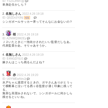
ID: Y3ZGJhMTgy
2022, 4月 25
単身赴任かしら？
名無しさん
2.
2022.4.26 19:18
ID: Q0ZDc0YjNj
>21
シンガポールサッカー界ってそんなにお金ないの？
西ヶ谷さんまじかい
桜
3.
2022.4.26 19:18
ID: A2NWQ3M2Ey
— かかーみ (ff_msk)
2022, 4月
Ｊ２いたときに一泡吹かされたいい監督だしなあ。
25
代表監督かあ。そりゃあそうか。
名無しさん
4.
2022.4.26 19:19
ID: E4NGZiYjU1
嫁さんはこっち残るんだよね？
シンガポール代表監督になった
赤
5.
2022.4.26 19:20
西ヶ谷隆之さんは2年契約か。
ID: U0YWEwNmJj
水戸ちゃん退団するときの、ガヤさんありがとうっ
前任の吉田達磨さんの時アシス
て横断幕と泣いてる西ヶ谷監督が凄く印象に残って
る。
タントコーチだった飯塚浩一郎
無茶な高望みされないで、シンガポールに何かしら
残せるといいね。
さんもそのままのポジションで