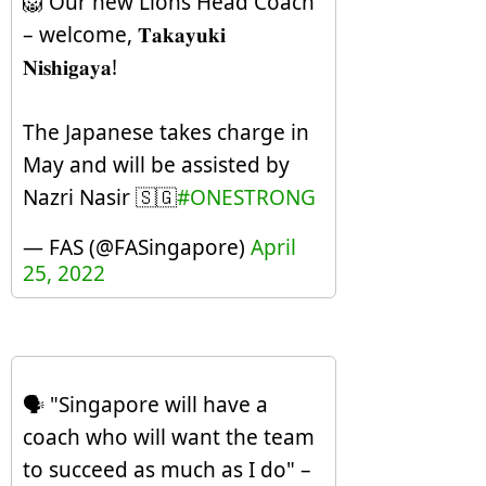
🦁 Our new Lions Head Coach
– welcome, 𝐓𝐚𝐤𝐚𝐲𝐮𝐤𝐢
𝐍𝐢𝐬𝐡𝐢𝐠𝐚𝐲𝐚!
The Japanese takes charge in
May and will be assisted by
Nazri Nasir 🇸🇬
#ONESTRONG
— FAS (@FASingapore)
April
25, 2022
🗣️ "Singapore will have a
coach who will want the team
to succeed as much as I do" –