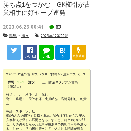
勝ち点1をつかむ GK櫛引が古
巣相手に好セーブ連発
2023.06.26 00:41
63
・
群馬
清水
2023年J2第22節
B!
いいね!
LINE
更新通知
0
2023年 J2第22節 ザスパクサツ群馬 VS 清水エスパルス
群馬
1－1
清水
正田醤油スタジアム群馬
（4924人）
得点： 北川柊斗 北川航也
警告・退場： 天笠泰輝 北川航也 高橋勇利也 乾貴
士
戦評（スポーツナビ）：
6試合ぶりの勝利を目指す群馬。試合は序盤から攻守の
入れ替えが激しい展開となる。すると、前半10分に3試
合ぶりの先発となった北川が技ありの先制ゴールを決め
る。しかし、その後は清水に押し込まれる時間が続き、