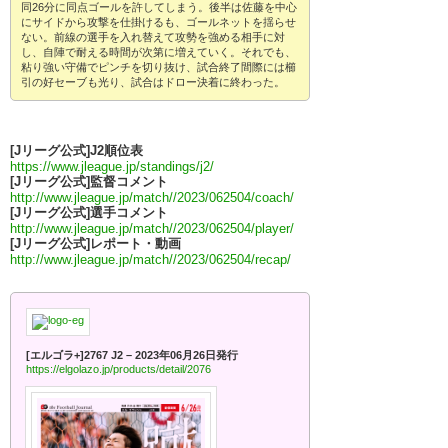
同26分に同点ゴールを許してしまう。後半は佐藤を中心
にサイドから攻撃を仕掛けるも、ゴールネットを揺らせ
ない。前線の選手を入れ替えて攻勢を強める相手に対
し、自陣で耐える時間が次第に増えていく。それでも、
粘り強い守備でピンチを切り抜け、試合終了間際には櫛
引の好セーブも光り、試合はドロー決着に終わった。
[Jリーグ公式]J2順位表
https://www.jleague.jp/standings/j2/
[Jリーグ公式]監督コメント
http://www.jleague.jp/match//2023/062504/coach/
[Jリーグ公式]選手コメント
http://www.jleague.jp/match//2023/062504/player/
[Jリーグ公式]レポート・動画
http://www.jleague.jp/match//2023/062504/recap/
[エルゴラ+]2767 J2 – 2023年06月26日発行
https://elgolazo.jp/products/detail/2076