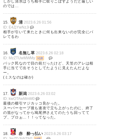
しかし清水はうち相手に取りこぼすようだと厳しい
のでは…
清
15.
2023.6.26 01:56
ID: E4ZjYwNzJi
相手が引いて来たときに何も出来ないのが完全にバ
レてるわ
名無し草
16.
2023.6.26 02:18
ID: MzZTUwMWMy
>18
バック民なので目の前だったけど、天笠のアレは相
手に当てて出そうとしてたように見えたんだよな
ー。
(ミスなのは確か)
新潟
17.
2023.6.26 03:02
ID: kwOTAwMmM0
最後の櫛引マジカッコ良かった。
スーパーセーブ後も速攻で立ち上がったのに、終了
の笛がなってから鳩尾押さえてのたうち回ってて
プ、プロぉ…！！ってなった。
赤 酔っ払い
18.
2023.6.26 03:17
ID: JmZDJhNTM1
>45