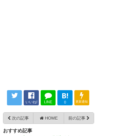
716
U-名無しさん
2023/06/25(日) 21:30:38 3VTZx6kF0
超攻撃サッカー（群馬相手に1得点）
726
U-名無しさん
2023/06/25(日) 21:32:35 bM37MtfEr
半分終わって勝ち点32だから単純計算で終了時64
のペース
728
U-名無しさん
2023/06/25(日) 21:32:54 kuCczYSF0
海外に行ってる3人は早く戻って来てくれ
734
U-名無しさん
2023/06/25(日) 21:33:59 X9840KYFa
秋葉就任以降
B!
vs現1〜6位 ◯●
いいね!
LINE
更新通知
0
vs現8〜15位 △△◯●◯△
vs現16〜22位 ◯◯◯◯●◯
次の記事
HOME
前の記事
おすすめ記事
792
U-名無しさん
2023/06/25(日) 21:43:57 jtokTWBZ0