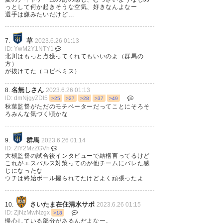
っとして何か起きそうな空気、好きなんよなー
選手は嫌みたいだけど…
草
7.
2023.6.26 01:13
ID: YwM2Y1NTY1
北川はもっと点獲ってくれてもいいのよ（群馬の
方）
が抜けてた（コピペミス）
名無しさん
8.
2023.6.26 01:13
ID: dmNjgyZDI5
>25
>27
>28
>37
>49
秋葉監督がただのモチベーターだってことにそろそ
ろみんな気づく頃かな
群馬
9.
2023.6.26 01:14
ID: ZlY2MzZGVh
大槻監督の試合後インタビューで結構言ってるけど
これがエスパルス対策ってのが他チームにバレた感
じになったな
ウチは終始ボール握られてたけどよく頑張ったよ
さいたま在住清水サポ
10.
2023.6.26 01:15
ID: ZjNzMwNzgx
>18
慢心している部分があるんだよなー。