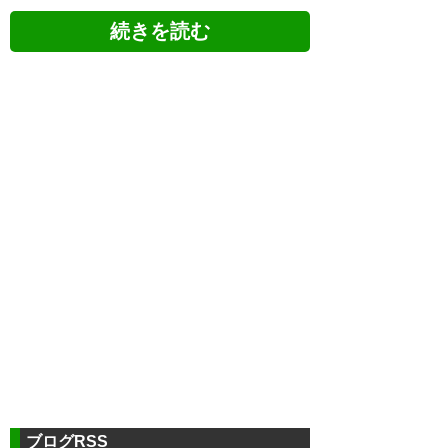
5chの反応
∬∬∬ザスパクサツ群馬325湯目∬∬∬
https://ikura.2ch.sc/test/read.cgi/c/soccer/1680
093661/l100
0629
U-名無しさん
2023/06/25(日) 21:26:57 q3YjSDiua
櫛引いなかったら4点ぐらい取られてたな
ブログRSS