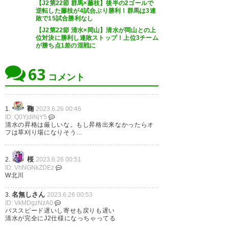
【J2第22節 群馬×藤枝】後半の2ゴールで
>>734
逆転した藤枝が4試合ぶり勝利！群馬は3連
こう見ると意外と悪くないな
敗で15試合勝利なし
まあ前監督が余りにも悲惨だったからそう見えるだ
【J2第22節 清水×岡山】清水が岡山との上
けかもしれないけど
位対決に勝利し連敗ストップ！上位3チーム
が勝ち点1差の混戦に
739
U-名無しさん
2023/06/25(日) 21:34:59 RovstWaer
63
完全にゼリカと同じ流れじゃねーか笑
コメント
初速だけ
鞠
1.
2023.6.26 00:46
753
U-名無しさん
2023/06/25(日) 21:37:01 p3HhTQi40
ID: Q0YjdiNjY5
決定機外してたら勝てないといういつものパターン
清水の昇格は厳しいな。もし昇格出来なかったらオ
フは草刈り場になりそう…
762
U-名無しさん
2023/06/25(日) 21:38:06 wl3YQMsfa
桜
2.
2023.6.26 00:51
ここまでシュート外しちゃ勝てないわな、シンプル
ID: VhNGNkZDEz
に
W北川
名無しさん
3.
2023.6.26 00:53
772
U-名無しさん
2023/06/25(日) 21:39:57 BQVJtJrmM
ID: VkMDgzNzA0
でも去年より楽しくない？
パススピード遅いし寄せも戻りも遅い
去年ならこの展開だとAT失点だよ
清水が完全にJ2仕様になっちゃってる