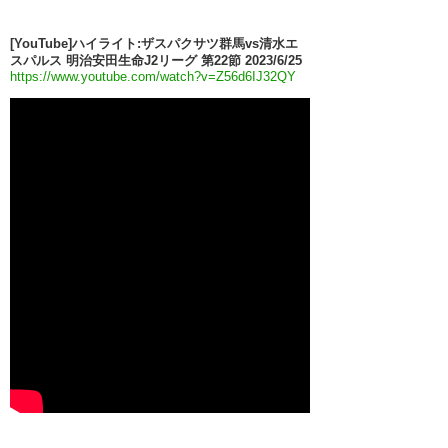
[YouTube]ハイライト:ザスパクサツ群馬vs清水エ
スパルス 明治安田生命J2リーグ 第22節 2023/6/25
https://www.youtube.com/watch?v=Z56d6IJ32QY