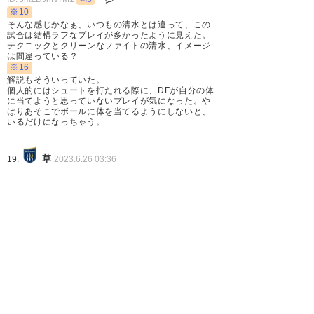
※10
そんな感じかなぁ、いつもの清水とは違って、この
試合は結構ラフなプレイが多かったように見えた。
テクニックとクリーンなファイトの清水、イメージ
は間違っている？
※16
解説もそういっていた。
個人的にはシュートを打たれる際に、DFが自分の体
に当てようと思っていないプレイが気になった。や
はりあそこでボールに体を当てるようにしないと、
いるだけになっちゃう。
草
19.
2023.6.26 03:36
ID: IzMWM2NThm
MOMは文句無しで櫛引！5点くらい止めてた？
清水サポさんも大勢いらしてくれてありがとう。
あの時間から帰れたんですかね…？
群馬
20.
2023.6.26 05:07
ID: FjMDE0NTNl
>63
大槻監督じゃなかったら清水には2連敗だっただろう
な。この戦力で清水から勝ち点4は上出来だよ。
1
2
3
4
次へ »