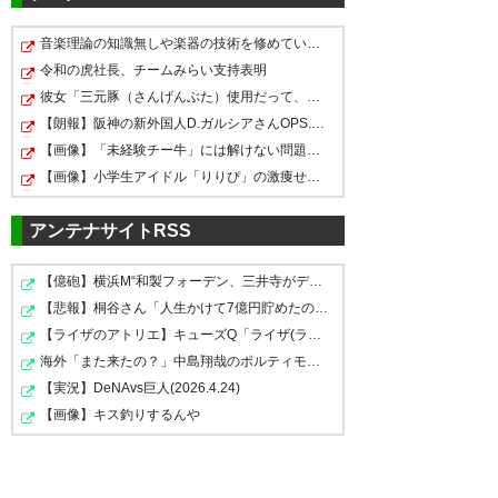
しみじみ清水エスパルス 2335
0630
U-名無しさん
2023/06/25(日) 21:29:43 1nRa0QeF0
音楽理論の知識無しや楽器の技術を修めていない人の音楽
https://ikura.2ch.sc/test/read.cgi/soccer/168695
勝てるチャンスも十分あった
8919
令和の虎社長、チームみらい支持表明
彼女「三元豚（さんげんぶた）使用だって、美味しそうだ…
0631
U-名無しさん
2023/06/25(日) 21:53:53 MLypYnib0
【朗報】阪神の新外国人D.ガルシアさんOPS.966のwRC+188w…
残留まであと3勝
708
U-名無しさん
2023/06/25(日) 21:29:17 02+FH1Q7d
【画像】「未経験チー牛」には解けない問題がこれｗｗｗｗ
どうせ乾次節出られないんだから最後まで出してほ
しかった
【画像】小学生アイドル「りりぴ」の激痩せダンス動画に…
0632
U-名無しさん
2023/06/25(日) 22:45:06 RMuU8wbf0
この勝ち点1が3になるようなチームにな
アンテナサイトRSS
710
U-名無しさん
2023/06/25(日) 21:29:32 hq4F4GPu0
らないと上には行けないね
アウェイで追いついての勝ち点1は上出来
まあ相手を考慮するとしぶとく勝ち点1拾
【億砲】横浜M“和製フォーデン、三井寺がデビューｗｗｗ…
えたのは残留に向けて大きい
【悲報】桐谷さん「人生かけて7億円貯めたのにガンで死ぬ…
712
U-名無しさん
2023/06/25(日) 21:29:36 BQVJtJrmM
【ライザのアトリエ】キューズQ「ライザ(ライザリン・シ…
両方チームとも気持ちが見えた良い試合だった
海外「また来たの？」中島翔哉のポルティモネンセ電撃復…
これだからJ2は楽しい
【実況】DeNAvs巨人(2026.4.24)
【画像】キス釣りするんや
713
U-名無しさん
2023/06/25(日) 21:29:46 Vv4MfTUYM
プレーオフも厳しい気がしてきた