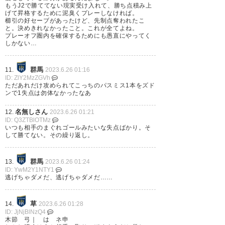
もうJ2で勝ててない現実受け入れて、勝ち点積み上
げて昇格するために泥臭くプレーしなければ。
櫛引の好セーブがあったけど、先制点奪われたこ
と。決めきれなかったこと。これが全てよね。
プレーオフ圏内を確保するためにも愚直にやってく
しかない…
群馬
11.
2023.6.26 01:16
ID: ZlY2MzZGVh
ただあれだけ攻められてこっちのパスミス1本をズド
ンで1失点は勿体なかったなあ
名無しさん
12.
2023.6.26 01:21
ID: Q3ZTBlOTMz
いつも相手のまぐれゴールみたいな失点ばかり。そ
して勝てない。その繰り返し。
群馬
13.
2023.6.26 01:24
ID: YwM2Y1NTY1
逃げちゃダメだ、逃げちゃダメだ……
草
14.
2023.6.26 01:28
ID: JjNjBlNzQ4
木節 弓｜ は ネ申