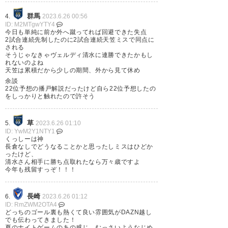
群馬
4.
2023.6.26 00:56
773
U-名無しさん
2023/06/25(日) 21:40:04 yHn3jetN0
ID: M2MTgwYTY4
決定力が迷子
今日も単純に前か外へ蹴ってれば回避できた失点
2試合連続先制したのに2試合連続天笠ミスで同点に
される
そうじゃなきゃヴェルディ清水に連勝できたかもし
798
U-名無しさん
2023/06/25(日) 21:46:59 pVCP7cde0
れないのよね
日曜日のこの時間にこんな気分になるの
天笠は累積だから少しの期間、外から見て休め
しんどいな
余談
22位予想の播戸解説だったけど自ら22位予想したの
をしっかりと触れたので許そう
草
5.
2023.6.26 01:10
ID: YwM2Y1NTY1
くっしーは神
長倉なしでどうなることかと思ったしミスはひどか
ったけど、
清水さん相手に勝ち点取れたなら万々歳ですよ
今年も残留すっぞ！！！
長崎
6.
2023.6.26 01:12
ID: RmZWM2OTA4
どっちのゴール裏も熱くて良い雰囲気がDAZN越し
でも伝わってきました！
夏のナイトゲームのあの感じ、むっさいようなじめ