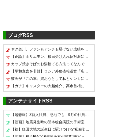
ソルバッケン浦和に来てくれて
ありがとう
ロマーノ級の外国人また期待し
てます
ブログRSS
— りょう (Sekaiwoyurase)
ヤク奥川、ファンもアンチも騒げない成績を残す
ソルバッケンもショルツも浦和
これで何かいろいろどうかして
2024, 7月 1
【正論】ホリエモン、移民受け入れ反対派にブチギレ→スタ…
を愛してるのにな…本人の意志
ソルバッケンが帰ってきたら「6
カップ焼きそばのお湯捨てる方法ってなんで全然進歩せん…
じゃないところがいろいろある
巻で未来に帰って7巻で帰ってき
【平和宣言を非難】ロシア外務省報道官「広島市長は『偽…
のは残酷
彼氏が『この車』買おうとして私とケンカになってるんだ…
たドラえもんかよ」ってなるよ
ソルバッケン行かないでえええ
【ガチ】キャスターの大越健介、高市首相に『爆弾発言』…
な。帰ってきてくれ〜。
— mariko (mmyya83)
2024, 7
もっと見たかった
月 1
アンテナサイトRSS
— ズビズビ前田 (zubizupi)
— Ai (_itsmeeeee_17)
2024, 7
2024, 7月 1
【超悲報】Z新入社員、意地でも「9月の社員旅行」の計画…
月 1
【動画】地震発生時の熊本総合病院の手術室の様子が(((ﾟД…
【祝】鎌田大地の誕生日に駆けつける“私服姿の日本代表ト…
ソルバッケンめちゃくちゃ上手
【朗報】横浜FMの16歳超逸材が開幕Jデビュー戦で魅せた“…