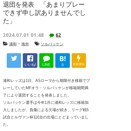
退団を発表 「あまりプレー
できず申し訳ありませんでし
た」
2024.07.01 01:48
62
・
浦和
海外
ソルバッケン
B!
いいね!
LINE
更新通知
0
浦和レッズは1日、ASローマから期限付き移籍でプ
レーしていたMFオラ・ソルバッケンが移籍期間満
了により退団することを発表しました。
ソルバッケン選手は今年1月に浦和レッズに移籍加
入しましたが、負傷による欠場が続き、リーグ戦5
試合とルヴァン杯1試合の出場にとどまっていまし
た。