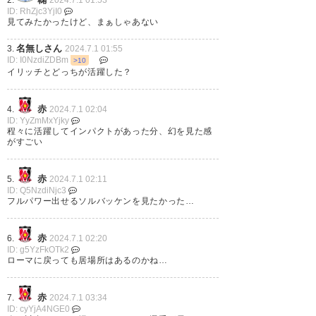
2.
2024.7.1 01:53
ID: RhZjc3YjI0
— 天空騎士パーシアス
見てみたかったけど、まぁしゃあない
(Airknight1900)
2024, 7月 1
名無しさん
3.
2024.7.1 01:55
ID: I0NzdiZDBm
>10
イリッチとどっちが活躍した？
ソルバッケン、怪我もあって片
赤
4.
2024.7.1 02:04
ID: YyZmMxYjky
手で数えられる試合しか出てな
程々に活躍してインパクトがあった分、幻を見た感
がすごい
いけど、
出た時のパフォーマンスの素晴
赤
5.
2024.7.1 02:11
ID: Q5NzdiNjc3
らしさは
フルパワー出せるソルバッケンを見たかった…
特筆するべきものだった
良いWGってこういうことをす
赤
6.
2024.7.1 02:20
ID: g5YzFkOTk2
るんだよ、っていうのを教えら
ローマに戻っても居場所はあるのかね…
れたと思ってる
赤
7.
2024.7.1 03:34
ID: cyYjA4NGE0