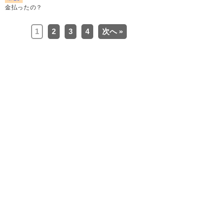
金払ったの？
1
2
3
4
次へ »