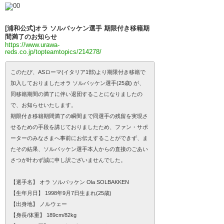
[浦和公式]オラ ソルバッケン選手 期限付き移籍期
間満了のお知らせ
https://www.urawa-
reds.co.jp/topteamtopics/214278/
このたび、ASローマ(イタリア1部)より期限付き移籍で
加入しておりましたオラ ソルバッケン選手(25歳) が、
同移籍期間の満了に伴い退団することになりましたの
で、お知らせいたします。
期限付き移籍期間満了の瞬間まで同選手の残留を実現さ
せるための手段を講じておりましたため、ファン・サポ
ーターのみなさまへ事前にお伝えすることができず、ま
たその結果、ソルバッケン選手本人からの直接のごあい
さつが叶わず誠に申し訳ございませんでした。
【選手名】 オラ ソルバッケン Ola SOLBAKKEN
【生年月日】 1998年9月7日生まれ(25歳)
【出身地】 ノルウェー
【身長/体重】 189cm/82kg