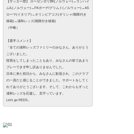
【サッカー歴】 ローゼンボリBK(ノルウェー)→ランハイ
ムIL(ノルウェー)→FKボーデ/グリムト(ノルウェー)→AS
ローマ(イタリア)→オリンピアコス(ギリシャ/期限付き
移籍)→浦和レッズ(期限付き移籍)
（中略）
【選手コメント】
「全ての浦和レッズファミリーのみなさん、ありがとう
ございました。
怪我をしてしまったこともあり、みなさんの前であまり
プレーできず申し訳ありませんでした。
日本に来た初日から、みなさんに歓迎され、このクラブ
の一員だと感じることができました。サポートをしてく
れてありがとうございます。そして、これからもずっと
浦和レッズを応援し、見守っています。
Let’s go REDS」