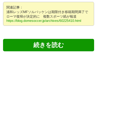
関連記事：
浦和レッズMFソルバッケンは期限付き移籍期間満了で
ローマ復帰が決定的に 複数スポーツ紙が報道
https://blog.domesoccer.jp/archives/60225410.html
ツイッターの反応