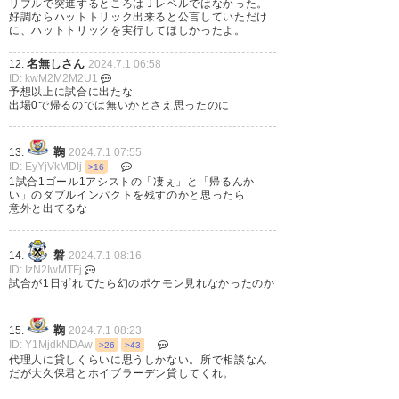
ソルバッケンがまた戻ってくれ
リブルで突進するところはＪレベルではなかった。
好調ならハットトリック出来ると公言していただけ
るのが1番だけどそうで無いなら
に、ハットトリックを実行してほしかったよ。
このレベルの選手をなんとか引
名無しさん
12.
2024.7.1 06:58
ID: kwM2M2M2U1
っ張ってこれないかなぁ
予想以上に試合に出たな
出場0で帰るのでは無いかとさえ思ったのに
その為にお金落としてるような
モノだし
鞠
13.
2024.7.1 07:55
ID: EyYjVkMDlj
>16
— オジートニーギーザビル
1試合1ゴール1アシストの「凄ぇ」と「帰るんか
(taku_yzfr1)
2024, 7月 1
い」のダブルインパクトを残すのかと思ったら
意外と出てるな
磐
14.
2024.7.1 08:16
ID: IzN2IwMTFj
試合が1日ずれてたら幻のポケモン見れなかったのか
ソルバッケン信じてたしユニま
で買ってやっとこさ覚醒してき
鞠
15.
2024.7.1 08:23
たと思ったらレンタルバックか
ID: Y1MjdkNDAw
>26
>43
代理人に貸しくらいに思うしかない。所で相談なん
いな、
だが大久保君とホイブラーデン貸してくれ。