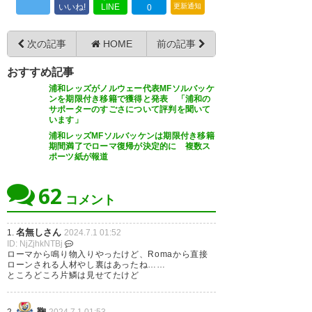
いいね!
LINE
更新通知
0
ありがとうソルバッケン選手
— ノヴィ (TSF1991)
2024, 7月 1
次の記事
HOME
前の記事
ファンじゃなく選手としてすぐ
おすすめ記事
にでも帰ってきて構わないから
浦和レッズがノルウェー代表MFソルバッケ
ンを期限付き移籍で獲得と発表 「浦和の
ね
サポーターのすごさについて評判を聞いて
います」
浦和レッズMFソルバッケンは期限付き移籍
— むぎ茶 (AcFEHXGFnkCGq0M)
期間満了でローマ復帰が決定的に 複数ス
2024, 7月 1
ポーツ紙が報道
62
コメント
ショルツと酒井宏樹の退団より
名無しさん
1.
2024.7.1 01:52
ID: NjZjhkNTBj
もソルバッケンの退団の方がチ
ローマから鳴り物入りやったけど、Romaから直接
ローンされる人材やし裏はあったね……
ーム的なダメージはデカい気
ところどころ片鱗は見せてたけど
が……
鞠