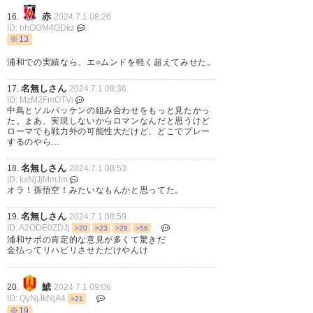
いつでも戻ってきておいで
赤
16.
2024.7.1 08:26
ID: hhOGM4ODkz
— Ulic(ウリッチ) (uraka_96)
※13
2024, 7月 1
浦和での実績なら、エ○ムンドを軽く超えてみせた。
名無しさん
17.
2024.7.1 08:36
ID: MzM2FmOTVi
中島とソルバッケンの組み合わせをもっと見たかっ
た。まあ、実現しないからロマンなんだと思うけど
ソルバッケンは一旦退団だけ
ローマでも戦力外の可能性大だけど、どこでプレー
するのやら…
ど、ローマ次第ではまだあるん
じゃないかと思ってる！他の欧
名無しさん
18.
2024.7.1 08:53
ID: kxNjJjMmJm
州チーム静かにしててくれ。
オラ！孫悟空！みたいなもんかと思ってた。
名無しさん
19.
2024.7.1 08:59
— massu__18 (massu__18)
ID: A2ODE0ZDJj
>20
>23
>29
>56
2024, 7月 1
浦和サポの肯定的な意見が多くて驚きだ
金払ってリハビリさせただけやんけ
鯱
20.
2024.7.1 09:06
ID: QyNjJkNjA4
>21
※19