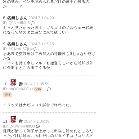
またいつか会おう
次の試合、ベンチ埋められるだけの選手が居るの
か・・・？
#urawareds
#浦和レッズ
名無しさん
8.
2024.7.1 04:20
ID: Q0NzNlNjk5
— いしー (lourd_rwb)
2024, 7
もっと見たかった選手、ゴリゴリのノルウェー代表
月 1
になって埼スタに遊びに来て欲しい
名無しさん
9.
2024.7.1 05:15
ID: M1NmU5Zjkw
まあ裏で交渉続けて再加入の可能性も0じゃない感じ
かな
ローマも持て余しマルメも撤退らしいから浦和以外
ソルバッケン、残念。
に金出すところ出てくるか
もっと見たかったけど、契約上
のことだから仕方ないか・・・
赤
10.
2024.7.1 05:59
ID: hhOGM4ODkz
>36
※3
— 森川 哲好 (moriclawoffice)
イリッチはナビスコ１試合で終わった。
2024, 7月 1
赤
11.
2024.7.1 06:39
ID: QxOWRkNmQ3
怪我が治って調子が上がって出場し始めたところだ
っただけに残念。あれだけのガタイでゴリゴリのド