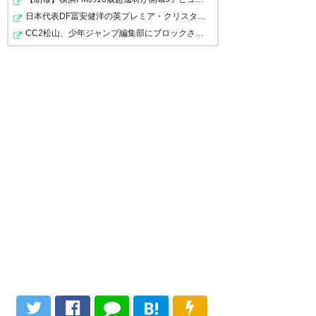
いって思ってるので帰還希望
ソルバッケン、最初はなんか無
日本代表DF冨安健洋の英プレミア・クリスタルパレス加入…
ソルバッケン、今日の試合でも
CC2松山、少年ジャンプ編集部にブロックされるwwwww
愛想な人だなぁ。不本意な移籍
— すぱいす (gamamared)
規格外のプレーとクオリティだ
なのかやっぱり。と思っていた
2024, 7月 1
っただけにもっと見たかった
が、試合に出たら献身的だしコ
な…
ミュニケーション取るしでどん
どん好きになっていった。ちな
— Shima (mrur_19)
2024, 7月 1
ソルバッケンがボールを持てば
みにキャンプの段階で松尾では
何かが起こると思えたのに。
笑ってた。あいつ何者
ソルバッケン＋中島のWGを見
— し (ShiShiD_REDS)
2024, 7月
ソルバッケンの最後の笑顔で
てみたかった。
1
の“ありがとうございます”でも
— マタギのけんじロちゃん（四
う涙､､､
猫のお荷物です！）
(EskimoKen)
2024, 7月 1
— ᕷ (ymakqz8)
2024, 7月 1
ソルバッケン退団かもう少し見
B!
たかった