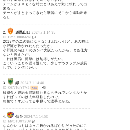
うまい
チームがｇｄｇｄな時にとりあえず奴に頼れって出
来るし、
903
U-名無しさん
2024/06/30(日) 20:31:28 ATwRqCLP0
そもそも梅木に声かけたのも移籍容認したのも凄い
チームがまとまってきたら華麗にそこから連動出来
るし
な
240
U-名無しさん
2024/06/30(日) 11:36:48 hhjQMu4t0
>>238
思いっきりPO争いしてるチーム間だから中々だな
牛丼屋みたいだな…w
道民山口
2.
2024.7.1 14:35
ID: BmZDdmM2Ri
2018年の二の舞にならなければいいけど。あの時は
913
U-名無しさん
2024/06/30(日) 21:39:58 YYQRBUvd0
>>903
小野瀬が抜かれたんだったか。
小野瀬の時はJ1のガンバ大阪だったから、まあ仕方
移籍金が満額支払われて選手本人が行きたいと言え
ないと思えたが、
ば所属元は拒否できないはず
これは流石に簡単には納得しがたい。
まあPOを争うクラブのバリバリの中心選手を引っ
こういうことを繰り返して、少しずつクラブが成長
していくと信じたい。
こ抜いたのはGJだな
緑
3.
2024.7.1 14:40
916
U-名無しさん
2024/06/30(日) 22:02:12 YSLZOPDh0
ID: Q3NTdjYTM2
>24
梅木って特撮俳優っぽい顔だな
移籍金と違約金満額取れるならそれでレンタルとか
すればってのは去年経験したので。
鳥栖でくすぶってる中原って選手とかね。
仙台
4.
2024.7.1 14:53
ID: MyOTU0Y2Uy
なんかいつもはぶっこ抜かれるばかりだったのにこ
んなぶっこ抜くようになっちゃうとかどういうこと