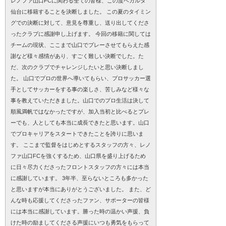
レノファ山口FCに関わる全ての皆様、この度ベガルタ
仙台に移籍することを決断しました。 この夏のタイミン
グでの決断に対して、意見を尊重し、送り出してくださ
ったクラブに感謝申し上げます。 今回の移籍に関しては
チームの現状、ここまで山口でプレーさせてもらえた感
謝など様々感情があり、すごく難しい決断でした。た
だ、次のクラブでチャレンジしたいと思い決断しまし
た。 山口でプロの世界へ導いてもらい、プロサッカー選
手としてサッカーをする事の楽しさ、苦しみなど様々な
事を教えていただきました。山口でのプロ生活は決して
順風満帆ではなかったですが、加入当初と比べるとプレ
ーでも、人としても本当に成長できたと思います。山口
でプロキャリアをスタートできたことを誇りに思いま
す。 ここまで監督をはじめとするスタッフの方々、レノ
ファ山口FCを強くするため、山口県を盛り上げるため
に日々尽力くださったフロントスタッフの方々には本当
に感謝しています。 3年半、至らないところも多かった
と思いますが本当にありがとうございました。 また、ど
んな時も応援してくださったファン、サポーターの皆様
には本当に感謝しています。勝った時の温かい声援、負
けた時の励ましてくださる声援にいつも勇気をもらって