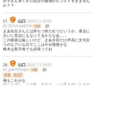
庄子さん来てから仙台の補強がピンズドすぎません
か？？
山口
17.
2024.7.1 15:59
ID: ZhYzhmM2Vm
>18
まあ仙台さんとは持ちつ持たれつというか、過去に
大いに世話にもなってるからなあ……
この移籍は厳しいけど、まあ今回だけ声高に文句言
うのもアレなのでここはやせ我慢かな
梅木は新天地でも頑張ってね
山口
18.
2024.7.1 16:05
ID: gxMTE5NjEy
>38
※9
※17
俺もこれかな
確かにプレーオフ争ってるチームに引き抜かれるの
は辛いけど、でも仙台にはナベ元監督や佐々木匠、
関さんに皆川とかウチに来てくれた縁もあり、いろ
いろお世話になってるし仕方ないよなーって気持ち
名無しさん
19.
2024.7.1 16:11
ID: JhNjNjMTkx
>20
>36
仙台サポさんポストワークに期待してるみたいだけ
ど
頭で競る以外の部分での収まりには期待しない方が
よろしいかと