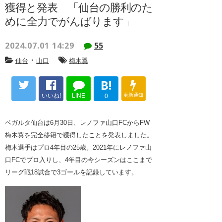
獲得と発表 「仙台の勝利のた
めに全力でがんばります」
2024.07.01 14:29
55
・
仙台
山口
梅木翼
B!
いいね!
LINE
更新通知
0
ベガルタ仙台は6月30日、レノファ山口FCからFW
梅木翼を完全移籍で獲得したことを発表しました。
梅木選手はプロ4年目の25歳。2021年にレノファ山
口FCでプロ入りし、4年目の今シーズンはここまで
リーグ戦18試合で3ゴールを記録しています。