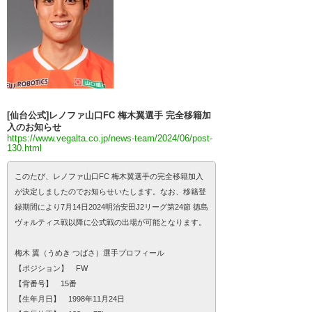
[仙台公式]レノファ山口FC 梅木翼選手 完全移籍加
入のお知らせ
https://www.vegalta.co.jp/news-team/2024/06/post-
130.html
このたび、レノファ山口FC 梅木翼選手の完全移籍加入
が決定しましたのでお知らせいたします。なお、移籍登
録期間により7月14日2024明治安田J2リーグ第24節 徳島
ヴォルティス戦以降に公式戦の出場が可能となります。
梅木 翼（うめき つばさ）選手プロフィール
【ポジション】 FW
【背番号】 15番
【生年月日】 1998年11月24日