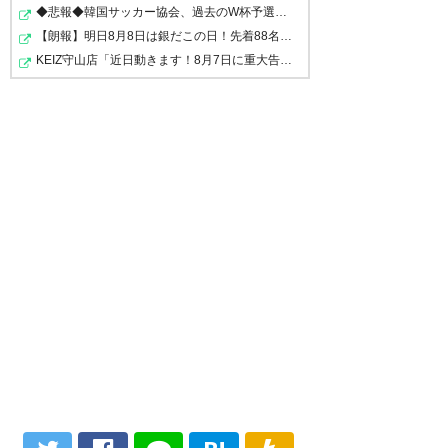
シルビオも負傷したかもしれんしCF補強必須だ
◆悲報◆韓国サッカー協会、過去のW杯予選など複数試合で担…
【朗報】明日8月8日は銀だこの日！先着88名に8個入りを88…
744
U-名無しさん
2024/06/30(日) 10:25:30 UyUwfEq80
KEIZ守山店「近日動きます！8月7日に重大告知！」→「8月7…
219
警備員[Lv.9][芽]
2024/06/30(日) 10:12:42 uX737ty40
敵陣空中戦勝利数1位の梅木
梅木は仙台か…なんとも言えないな
移籍金どのくらいなんだろ
750
U-名無しさん
2024/06/30(日) 10:37:10 bENJqEGz0
珍しく補強ポイント補強したな。
221
U-名無しさん
2024/06/30(日) 10:15:56 4L0edQUt0
同カテだが格上チームだししゃーない
764
U-名無しさん
2024/06/30(日) 11:00:25 Swsvikrj0
エアバトラー梅木キター
224
U-名無しさん
2024/06/30(日) 10:19:33 qSAC1h1f0
いやいやこれはキツい、よりによって仙台とか
9月は大ブーイングか拍手で迎えるんか見ものだわ
766
U-名無しさん
2024/06/30(日) 11:08:00 wUr+j0W00
中山安く譲ってくれや
角田の梅まつりは終わったが仙台の梅まつりはこれ
からよ
236
U-名無しさん
2024/06/30(日) 11:26:02 YkEsNyDOM
>>224
771
U-名無しさん
2024/06/30(日) 11:14:30 DTj5E8Up0
レノファでブーイングはないな
ぶっこ抜き来た
よう帰ってきた！の拍手で迎えそう