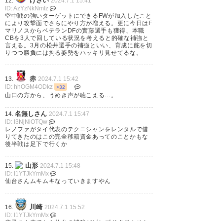
けさい
12.
2024.7.1 15:41
ID: AzYzNkNmIz
空中戦の強いターゲットにできるFWが加入したこと
により攻撃面でさらにやり方が増える。更に今日はF
マリノスからベテランDFの實藤選手も獲得、本職
CBを3人で回している状況を考えると的確な補強と
言える。3月の松井選手の補強といい、育成に舵を切
りつつ勝負には拘る姿勢をハッキリ見せてるな。
赤
13.
2024.7.1 15:42
ID: hhOGM4ODkz
>32
山口の方から、うめき声が聴こえる…。
名無しさん
14.
2024.7.1 15:47
ID: I3NjNiOTQw
レノファがタイ代表のテクニシャンをレンタルで借
りてきたのはこの完全移籍資金あってのことかもな
後半戦は足下で行くか
山形
15.
2024.7.1 15:48
ID: I1YTJkYmMx
仙台さんムキムキなっていきますやん
川崎
16.
2024.7.1 15:52
ID: I1YTJkYmMx