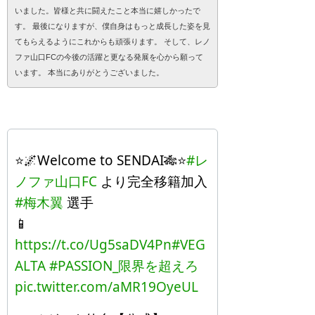
いました。皆様と共に闘えたこと本当に嬉しかったで
す。 最後になりますが、僕自身はもっと成長した姿を見
てもらえるようにこれからも頑張ります。 そして、レノ
ファ山口FCの今後の活躍と更なる発展を心から願って
います。 本当にありがとうございました。
⭐️🌌Welcome to SENDAI🎋⭐️
#レ
ノファ山口FC
より完全移籍加入
#梅木翼
選手
📱
https://t.co/Ug5saDV4Pn
#VEG
ALTA
#PASSION_限界を超えろ
pic.twitter.com/aMR19OyeUL