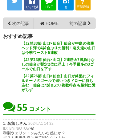
B!
772
U-名無しさん
2024/06/30(日) 11:17:00 Da5xhg630
いいねえ
229
警備員[Lv.9][芽]
2024/06/30(日) 10:54:52 uX737ty40
いいね!
LINE
更新通知
0
退団した選手の夏季限定ユニフォームをご購入いた
こういう補強を5月ぐらいから夢見てたよ～
だいた皆様へ
やるねえ
https://www.renofa.com/archives/131258/
次の記事
HOME
前の記事
番号変えてくれるって
おすすめ記事
819
U-名無しさん
2024/06/30(日) 12:47:31 +tTbkV2e0
買っちゃった人良かったね
梅木が競って中山が決めるみたいなことになるのか
【J2第33節 山口×仙台】仙台が中島の決勝
な
ヘッド弾で4試合ぶりの勝利！急失速の山口
でも空中戦ってポストプレーってのとはちょっとち
は今季ワースト5連敗
がうのかな
234
U-名無しさん
2024/06/30(日) 11:17:38 OjlnYscE0
【J2第13節 仙台×山口】2連勝＆7戦負けな
梅木の取説ください
しの仙台が暫定2位に浮上！今季最多の3ゴ
ールで山口を下す
【J2第26節 山口×仙台】山口が終盤にフィ
826
U-名無しさん
2024/06/30(日) 13:17:58 ArLC1F95d
ルミーノのゴールで追いつきドローに持ち
>>819
237
U-名無しさん
2024/06/30(日) 11:26:55 YkEsNyDOM
込む 仙台は7試合ぶり複数得点も勝利に繋
>>234
残り15分のパワープレーで梅木と中山とエロンとか
がらず
対空番長
出てきたら相手は嫌だろうなぁ。
シュートも決めます
55
コメント
842
U-名無しさん
2024/06/30(日) 14:33:39 YYQRBUvd0
山口は苦しくなりそうだのう
238
U-名無しさん
2024/06/30(日) 11:28:12 mfDbhDCq0
>>234
梅木に当てて周りが拾うのが基本戦術だったから
名無しさん
1.
2024.7.1 14:32
はやい
それを今度はウチがやれるようになるってことか
ID: I3NjNiOTQw
でかい
和製ウェリントンみたいな感じか？
ポスト出来る奴は居て困らないよね、