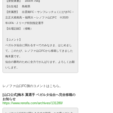
【身長体重】 183cm 75kg
【出生地】 島根県
【所属歴】 出雲南FC – サンフレッチェくにびきFC –
立正大淞南高 – 福岡大 – レノファ山口FC ※2020
年/JFA・J リーグ特別指定選手
【出場記録】（省略）
【コメント】
ベガルタ仙台に関わるすべてのみなさま、はじめまし
て。このたび、レノファ山口FCから移籍してきました
梅木翼です。
仙台の勝利のために全力でがんばります。よろしくお願
いします。
レノファ山口FC側のコメントはこちら。
[山口公式]梅木 翼選手 ベガルタ仙台へ完全移籍の
お知らせ
https://www.renofa.com/archives/131280/