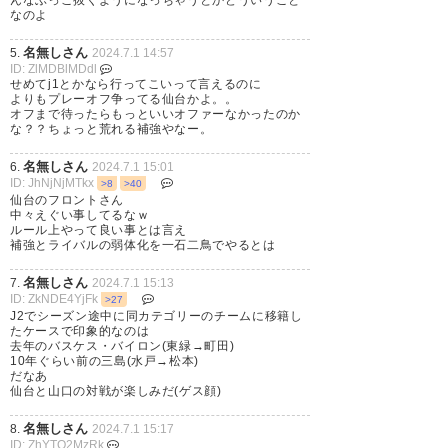
なのよ
名無しさん
5.
2024.7.1 14:57
ID: ZlMDBlMDdl
せめてj1とかなら行ってこいって言えるのに
よりもプレーオフ争ってる仙台かよ。。
オフまで待ったらもっといいオファーなかったのか
な？？ちょっと荒れる補強やなー。
926
U-名無しさん
2024/06/30(日) 23:49:11 IymZnTDI0
>>916
名無しさん
6.
2024.7.1 15:01
かなり前から思ってたけどめちゃくちゃ男らしいか
ID: JhNjNjMTkx
>8
>40
っこいい顔だよな梅木
仙台のフロントさん
中々えぐい事してるなｗ
活躍したら女性人気すごくなりそう
ルール上やって良い事とは言え
あの顔で身長183センチあればモテるだろうなw
補強とライバルの弱体化を一石二鳥でやるとは
名無しさん
7.
2024.7.1 15:13
ID: ZkNDE4YjFk
>27
J2でシーズン途中に同カテゴリーのチームに移籍し
たケースで印象的なのは
去年のバスケス・バイロン(東緑→町田)
10年ぐらい前の三島(水戸→松本)
だなあ
仙台と山口の対戦が楽しみだ(ゲス顔)
名無しさん
8.
2024.7.1 15:17
ID: ZhYTQ2MzRk