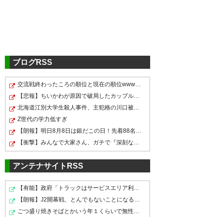
☆(Part2691)
https://ikura.2ch.sc/test/read.cgi/soccer/
1719036029
732
U-名無しさん
2024/06/30(日) 10:05:14 hflMObhR0
梅木きたぞお前ら
ブログRSS
5chの反応
交流戦終わったころの順位と現在の順位wwwwwwwwwwwwwwwww…
735
U-名無しさん
2024/06/30(日) 10:09:29 6I98VqTd0
【悲報】ちいかわが原因で破局したカップルがコチラｗｗ…
昨日のスタメンにいなかったから移籍かと思ってた
けどうちとは思わなかったわ
レノファ山口FC ～維新劇場 第169幕～
北海道江別大学生殺人事件、主犯格の川口被告(19)に無期…
https://ikura.2ch.sc/test/read.cgi/soccer/
Z世代の学力低すぎ
1718416501
【朗報】明日8月8日は銀だこの日！先着88名に8個入りを88…
736
U-名無しさん
2024/06/30(日) 10:09:35 mpErmawVr
えええ？梅木なんてエアバトル最強の奴やん
【衝撃】みんなで大家さん、ガチで『深刻な状態』になっ…
よく引き抜けたな
214
U-名無しさん
2024/06/30(日) 10:05:37 2iDsPH230
博文からのプレゼントか
梅木まじかよ。
アンテナサイトRSS
【有能】政府「トラックはサービスエリア利用有料化すれ…
740
U-名無しさん
2024/06/30(日) 10:14:06 T/UWawsI0
217
U-名無しさん
2024/06/30(日) 10:09:51 C8NKu1Ex0
対戦したときいい選手だなと思ってた
よりによって同じプレーオフ争うチームに移籍か
【朗報】J2開幕戦、とんでもないことになるｗｗｗｗｗｗｗ
よ…めっちゃ空中戦競らされるの嫌になったか？
いい補強だね
ごつ盛り焼きそばとかいう年１くらいで無性に食いたくな…