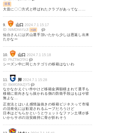
※6
大昔に〇〇方式と呼ばれたクラブがあってな……
山口
9.
2024.7.1 15:17
ID: NlMDhhYzJl
>18
仙台さんには沢山選手頂いたから少しは恩返し出来
たかなー
山口
10.
2024.7.1 15:18
ID: FhZTlkOTA1
シーズン中に同じカテゴリの移籍はないわ
脚
11.
2024.7.1 15:28
ID: BkMGNkZjY5
なかなかえぐい件やけど移籍金満額積まれて選手も
移籍に前向きなら抜かれる側の防衛手段はもはや皆
無よな…
正攻法とはいえ感情論抜きの移籍ビジネスって市場
の活発化には歓迎されるムーブだろうけど
日本はどちらかというとウェットなファン土壌が多
いからサポの治安維持に骨が折れそう