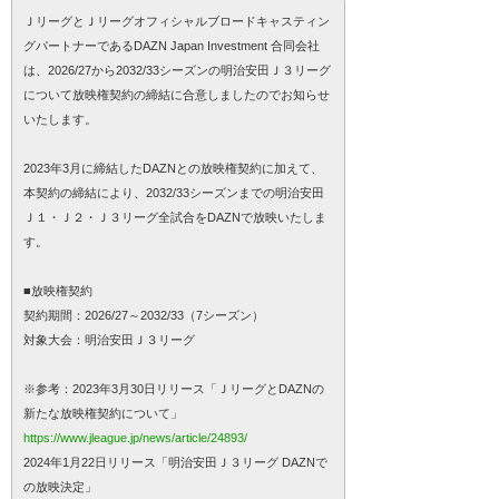
ＪリーグとＪリーグオフィシャルブロードキャスティン
グパートナーであるDAZN Japan Investment 合同会社
は、2026/27から2032/33シーズンの明治安田Ｊ３リーグ
について放映権契約の締結に合意しましたのでお知らせ
いたします。
2023年3月に締結したDAZNとの放映権契約に加えて、
本契約の締結により、2032/33シーズンまでの明治安田
Ｊ１・Ｊ２・Ｊ３リーグ全試合をDAZNで放映いたしま
す。
■放映権契約
契約期間：2026/27～2032/33（7シーズン）
対象大会：明治安田Ｊ３リーグ
※参考：2023年3月30日リリース「ＪリーグとDAZNの
新たな放映権契約について」
https://www.jleague.jp/news/article/24893/
2024年1月22日リリース「明治安田Ｊ３リーグ DAZNで
の放映決定」