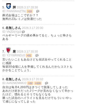
J3は“最適な放映形式を検討す
脚
5.
2026.3.17 20:30
ID: FmNGNmZTNj
>10
る”としてきました。DAZN続行
葬式会場はここですか？？
無料のJ3レミノは快適だった
ということは、J3は独自性を検
名無しさん
6.
2026.3.17 20:30
討したけど、枠組みとしてはベ
ID: VkZDljYjg3
ベルギーリーグの揉め事みてると、ちょっと怖さも
ターという結論ですね
ある
— mokichi (sutamen_j)
2026, 3
麿
7.
2026.3.17 20:30
月 17
ID: Y2YWRlNDc0
>31
言いたいこともあるけども全試合やってくれること
に感謝
毎節30会場に人を準備してくれるんだからコストも
かかることでしょう。
今後ともDAZNがJリーグを配
名無しさん
8.
2026.3.17 20:32
ID: AxN2M2MWU2
>32
>119
信。これからも良きパートナー
自分は毎月4,200円はきつくて脱落してしまった
あれだけ好きだったJリーグが見れなくなって辛かっ
として成長していきましょう。
たけど、慣れるとそうでもなくなる
勝った試合のハイライトを見るだけでもういいやっ
（放映料もっと下さいませ）
て感じになってしまった