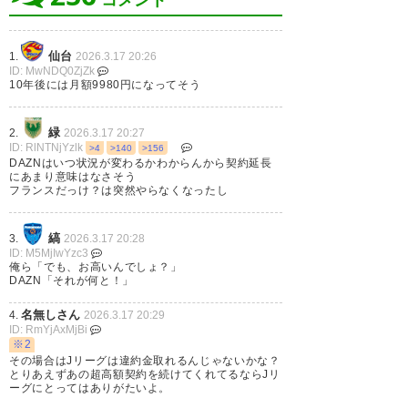
コメント
DAZNもネトフリくらい軽くて
まぁ決まったならファジの為に
2026, 3月 17
見やすいUIにして欲しいな
お布施しますよ
仙台
1.
2026.3.17 20:26
ID: MwNDQ0ZjZk
— ワオ (WAO_kanata)
2026, 3
— 烈 (retsu1735)
2026, 3月 17
10年後には月額9980円になってそう
月 17
緑
2.
2026.3.17 20:27
ID: RlNTNjYzlk
>4
>140
>156
DAZNはいつ状況が変わるかわからんから契約延長
にあまり意味はなさそう
フランスだっけ？は突然やらなくなったし
DAZNから逃れられない
とりあえずもう少し使いやすく
縞
3.
2026.3.17 20:28
してもらっていいですかDAZN
ID: M5MjIwYzc3
俺ら「でも、お高いんでしょ？」
さん
DAZN「それが何と！」
名無しさん
4.
2026.3.17 20:29
— よしだ (yoshida_third)
2026,
ID: RmYjAxMjBi
3月 17
※2
その場合はJリーグは違約金取れるんじゃないかな？
とりあえずあの超高額契約を続けてくれてるならJリ
ーグにとってはありがたいよ。