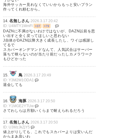
うがない
海外サッカー見れなくていいからもっと安いプラン
作ってくれ頼むから。
いいんよ、DAZNでいいんやけ
名無しさん
14.
2026.3.17 20:42
ど
ID: U4MTY1MmFl
>37
>79
DAZNに不満がないわけではないが、DAZN以前を思
サッカーパック作ってくんね？
い出すと全く戻ってほしいと思わない
J自体がDAZN以降大きく成長したし、ワイは感謝し
てるで
— 小紫(光月日和) (sfh_320)
スカパーオンデマンドなんて、人気試合はサーバー
落ちて映らないのが当たり前だったしカメラワーク
2026, 3月 17
もひどかった
鳥
15.
2026.3.17 20:49
ID: Y3M2M1ODA1
退会しても
海豚
16.
2026.3.17 20:50
ID: Y1MGE2YTUw
さてわしらは月額いくらまで耐えられるだろう
名無しさん
17.
2026.3.17 20:50
ID: U3MzJkZjY5
値上がりしても、これでもスカパーよりは安いんだ
からまあ良いわ