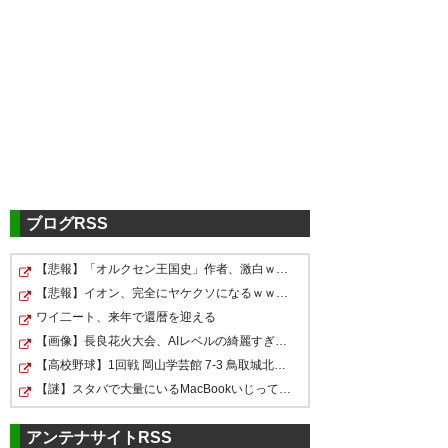
ツイッターの反応
来シーズンも放映は決定したの
で先日DAZNパス買った私とし
てはホッ
でも７シーズンは長いね
ブログRSS
最初数字ミスってるのかと思っ
【悲報】「オルクセン王国史」作者、激白ｗｗｗｗｗｗｗｗ
たｗ
スポーツ中継の「DAZN独占」
DAZNか……
【悲報】イオン、完全にヤケクソになるｗｗｗｗ
とか「Netflix独占」を批判して
価格にも文句言いたいけど、1番
— じゅん（元るみ）
ワイ二ート、来年で還暦を迎える
る人いるけど「お金払えば映像
は何見てもCMが入ること
(jun_roasso)
2026, 3月 17
【画像】長良花火大会、AIレベルの綺麗すぎるプロポーズ…
提供しますよ」って言ってるの
【高校野球】1回戦 岡山学芸館 7-3 鳥取城北 岡山学芸…
アーカイブだけでもイライラす
【謎】スタバで大量にいるMacBookいじってるやつって何や…
にお金を出せるテレビ局が無い
るのに、ライブ配信まで入れ込
から、結果的に「うちでしか見
んでくるの勘弁してくれ
アンテナサイトRSS