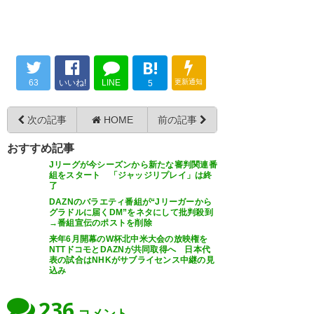
J2・J3リーグ全試合がDAZNで放
CMが増えたのは如何なものでし
上げがないことを願うのみです
映される。
ょうか。
ね…
— GOAL Japan (GoalJP_Official)
— とし@中野区民
B!
個人的には
2026, 3月 17
(toshi_kamisagi)
2026, 3月 17
63
いいね!
LINE
更新通知
5
Jが２チームとプロ野球も観れる
ので
次の記事
HOME
前の記事
割高感は控え目です。
とりあえず26/27シーズンは一
おすすめ記事
DAZNやめへんで〜宣言
Jリーグが今シーズンから新たな審判関連番
安心か。
J1、J2の契約も今年までだった
#FC大阪
組をスタート 「ジャッジリプレイ」は終
了
っけ?
#J3
DAZNのバラエティ番組が“Jリーガーから
それはそれとしてDAZNはUIを
グラドルに届くDM”をネタにして批判殺到
J3も一緒にロックイン（笑）
→番組宣伝のポストを削除
— humond (humond)
2026, 3
改善してくれ。
来年6月開幕のW杯北中米大会の放映権を
月 17
お気に入りに意味を持たせてく
NTTドコモとDAZNが共同取得へ 日本代
ネトフリやドコモの参入を期待
表の試合はNHKがサブライセンス中継の見
れ
込み
していたが厳しいか
236
— ４０４号室 (koji404room)