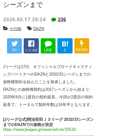
シーズンまで
2026.03.17 20:24
236
その他
DAZN
B!
63
いいね!
LINE
更新通知
5
Jリーグは17日、オフィシャルブロードキャスティ
ングパートナーのDAZNと2032/33シーズンまでの
放映権契約を結んだことを発表しました。
DAZNとの放映権契約は2017シーズンから始まり、
2020年8月に1度目の契約延長。今回が2度目の契約
延長で、トータルで契約年数は16年半となります。
[Jリーグ公式]明治安田Ｊ３リーグ 2032/33シーズン
までのDAZNでの放映が決定
https://www.jleague.jp/news/article/33531/