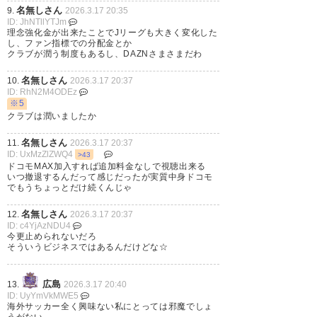
名無しさん
— ヒロキ (Hi69n_HF)
2026, 3月
9.
2026.3.17 20:35
ID: JhNTllYTJm
17
理念強化金が出来たことでJリーグも大きく変化した
し、ファン指標での分配金とか
クラブが潤う制度もあるし、DAZNさまさまだわ
名無しさん
10.
2026.3.17 20:37
ID: RhN2M4ODEz
自分は今学割で入ってて1600円
※5
クラブは潤いましたか
で観れてるけれど流石に4200円
名無しさん
11.
2026.3.17 20:37
から値下げしてくれよ…あと
ID: UxMzZlZWQ4
>43
ドコモMAX加入すれば追加料金なしで視聴出来る
DAZNガールズまだあるのか知
いつ撤退するんだって感じだったが実質中身ドコモ
でもうちょっとだけ続くんじゃ
らんけれどあれにお金使うなら
もっと使うべき所あるからな
名無しさん
12.
2026.3.17 20:37
ID: c4YjAzNDU4
今更止められないだろ
— アルモンド・ブロヤ
そういうビジネスではあるんだけどな☆
(yuzu_norbert_09)
2026, 3月
17
広島
13.
2026.3.17 20:40
ID: UyYmVkMWE5
海外サッカー全く興味ない私にとっては邪魔でしょ