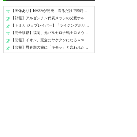
DAZNさん、ありがとう！
られませんよ」になっただけ。
— 雛美 (3yaba724)
2026, 3月
【画像あり】NASAが開発、着るだけで瞬時に「-15℃冷却」…
「独占」だと「他にはやらん」
— 石倉利英 (shimane_kenjin)
17
【訃報】アルゼンチン代表メッシの父親ホルヘさん、68歳…
な感じが出ちゃう。
2026, 3月 17
【トミカ ジョブレイバー】「ライジングポリスブレイバー…
他に適切な言葉はないのかな？
【完全移籍】福岡、元バルセロナ戦士ロメウ獲得！34歳MF…
【悲報】イオン、完全にヤケクソになるｗｗｗｗ
— みつお (320Giraffe)
2026, 3
【悲報】思春期の娘に「キモッ」と言われたお父さん、グ…
DAZNのUIは改善して欲しい。
月 17
J3配信継続が決定
トップページから追いたいチー
ムの試合にたどり着くのが毎回
DAZNが2026/27から2032/33シ
地味に手間。
ーズンの明治安田J3リーグにつ
DAZNでのJ3継続放映が決定で
— むぶ（muv） (fcosakamuv)
いて放映権契約の締結に合意し
す！
2026, 3月 17
たことを発表。
これで安心してDAZN継続が出
来ますよね。
本契約の締結により、2032/33
ただ、
シーズンまでの明治安田J1・
どんどん値上げをしているのに
DAZNについては、今以上の値