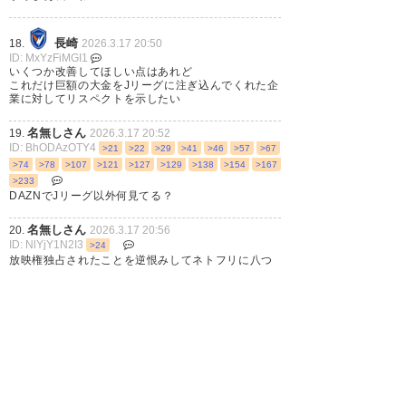
長崎
18.
2026.3.17 20:50
ID: MxYzFiMGI1
いくつか改善してほしい点はあれど
これだけ巨額の大金をJリーグに注ぎ込んでくれた企
業に対してリスペクトを示したい
名無しさん
19.
2026.3.17 20:52
ID: BhODAzOTY4
>21
>22
>29
>41
>46
>57
>67
>74
>78
>107
>121
>127
>129
>138
>154
>167
>233
DAZNでJリーグ以外何見てる？
名無しさん
20.
2026.3.17 20:56
ID: NlYjY1N2I3
>24
放映権独占されたことを逆恨みしてネトフリに八つ
当たりしてる界隈を見てると
Jリーグはまだ健全にビジネスしてるよ
1
2
3
…
12
次へ »