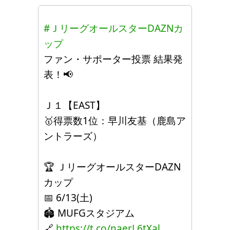
#ＪリーグオールスターDAZNカ
ップ
ファン・サポーター投票 結果発
表！📢
Ｊ１【EAST】
🥇得票数1位：早川友基（鹿島ア
ントラーズ）
🏆️ ＪリーグオールスターDAZN
カップ
📅 6/13(土)
🏟️ MUFGスタジアム
🔗
https://t.co/naerL6tXal