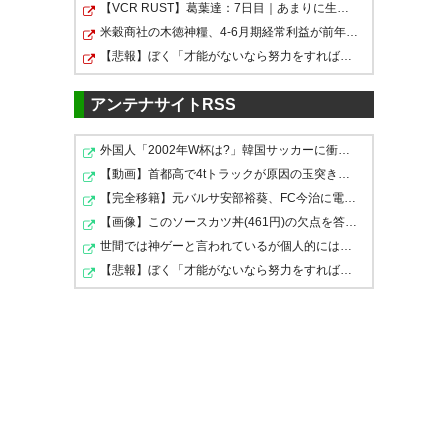
【VCR RUST】葛葉達：7日目｜あまりに生々しすぎる陰キャ…
🏆️ ＪリーグオールスターDAZN
米穀商社の木徳神糧、4-6月期経常利益が前年同期比97.7％…
カップ
【悲報】ぼく「才能がないなら努力をすれば良いじゃない…
📅 6/13(土)
アンテナサイトRSS
🏟️ MUFGスタジアム
🔗
https://t.co/naerL6tXal
外国人「2002年W杯は?」韓国サッカーに衝撃的不祥事！W杯…
pic.twitter.com/YenUnzPb7O
【動画】首都高で4tトラックが原因の玉突き事故に巻き込…
【完全移籍】元バルサ安部裕葵、FC今治に電撃加入！J1昇…
— Ｊリーグ（日本プロサッカー
【画像】このソースカツ丼(461円)の欠点を答えなさい
リーグ） (@J_League)
May 12,
世間では神ゲーと言われているが個人的にはクソゲーだと…
2026
【悲報】ぼく「才能がないなら努力をすれば良いじゃない…
#ＪリーグオールスターDAZNカ