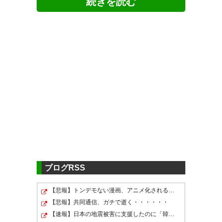
461
U-名無しさん
2026/05/12(火) 16:43:58 ID:dEWhm5dR0
East Bキーパー多くね
#ＪリーグオールスターDAZNカ
ップ
ファン・サポーター投票 結果発
表！📢
ブログRSS
Ｊ２・Ｊ３【EAST-A】
🥇得票数1位：土居聖真（モンテ
【悲報】トンデモない漫画、アニメ化されるｗｗｗｗｗｗ…
【悲報】共同通信、ガチで逝く・・・・・・
ディオ山形）
【速報】日本の地震被害に支援したのに「韓国産の水は水…