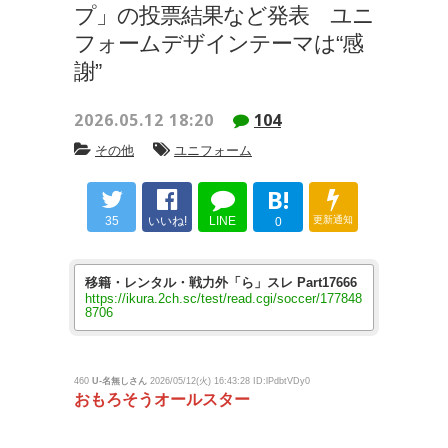
プ」の投票結果など発表 ユニ
フォームデザインテーマは“感
謝”
2026.05.12 18:20
104
その他
ユニフォーム
B!
35
いいね!
LINE
更新通知
0
移籍・レンタル・戦力外「ら」スレ Part17666
https://ikura.2ch.sc/test/read.cgi/soccer/177848
8706
460
U-名無しさん
2026/05/12(火) 16:43:28 ID:lPdbtVDy0
おもろそうオールスター