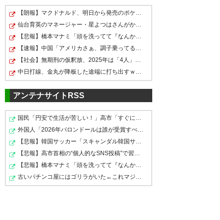
— だーおぢ
【朗報】マクドナルド、明日から発売のポケモンハッピー…
東京ヴェルディ WIN
勝ったでぇ！！
(MkDInPeNjPUG3sC)
2026, 5月
仙台育英のマネージャー・星よつはさんがかわいいと話題…
16
水戸ちゃん！貴方もまた強者だ
【悲報】橋本マナミ「頭を洗ってて『なんか生ぬるいな』…
— ちばしゅがー (chibasyuga)
った…。
【速報】中国「アメリカさぁ、調子乗ってるからお前らが…
2026, 5月 16
【社会】無期刑の仮釈放、2025年は「4人」もいたと判明
#verdy
中日打線、金丸が降板した途端に打ち出すｗｗｗｗｗｗｗｗ
ナイス勝率！
— モヤイ＠VTR250乗り（最近
アンテナサイトRSS
乗れてない） (moyai1969)
やっと連敗抜けられたね！
連戦の最後勝ててよかった。
2026, 5月 16
次のマリノス戦しっかり勝って
しかし、城福浩はコェ〜〜〜
国民「円安で生活が苦しい！」高市「すぐにアメリカと異…
順位決定戦頑張ろう！
外国人「2026年バロンドールは誰が受賞すべき?」エンバペ…
立てんだろ！！！！
【悲報】韓国サッカー「スキャンダル韓国サッカー協会W杯…
niceヴェルディ！
新井の一喝
【悲報】高市首相の“個人的なSNS投稿”で習近平ブチギレ説…
この灼熱に12キロはしる福田
アンタのチームはすげぇよ
— ヴェルディファン
【悲報】橋本マナミ「頭を洗ってて『なんか生ぬるいな』…
バケモンすぎ
#verdy
#verdy
(YXbdDJnbG198829)
2026, 5月
古いパチンコ屋にはゴリラがいた←これマジ！？
16
— ある (eye_F_eye)
2026, 5月
— OGAHAUS (ogahouse)
2026,
16
5月 16