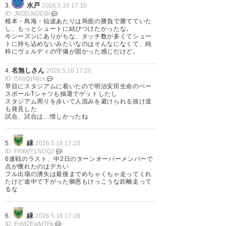
水戸
3.
2026.5.16 17:10
私の希望である特別大会の目標
ID: JkODJkODBi
根本・鳥海・仙波あたりは局面の勝負で勝てていた
の
し、もっとシュートに結びつけたかったな。
今シーズンにありがちな、タッチ数が多くてシュー
勝ち点27をクリアで非常にうれ
トに持ち込めないみたいなのはそんなになくて、純
粋にヴェルディの守備が固かった感じだけど。
しいです
最終戦は前回敗戦のマリノスな
名無しさん
4.
2026.5.16 17:20
ID: I5NjQzMjcx
ので
早目にスタジアムに着いたので明治安田生命のベー
スボールTシャツも抽選でゲットしたし
ぜひリベンジで勝ち点30と4位
スタジアム周りを歩いて人混みを避けられる抜け道
も発見した
クリアしてほしいです
試合、試合は…惜しかったね
緑
5.
2026.5.16 17:23
#東京
ヴェルディ
ID: FlMWY1NDQ2
6連戦のラスト、中2日のターンオーバーメンバーで
#東京V
点が獲れたのはデカい
フル出場の湧矢は最後までめちゃくちゃ走ってくれ
#Verdy
たけど途中で下がった獅恩もけっこうな距離走って
るな
— Aming Matsuwa / あみんま
つわ (Aming_Matsuwa)
2026, 5
緑
6.
2026.5.16 17:28
ID: ExM2EwMTFk