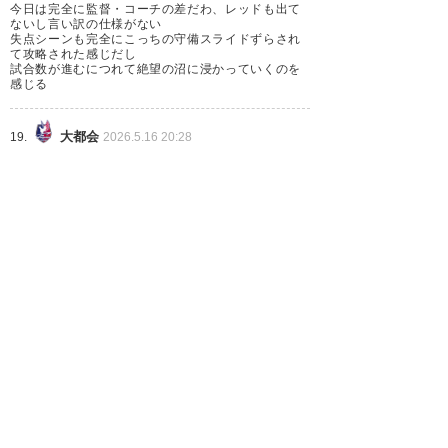
今日は完全に監督・コーチの差だわ、レッドも出て
ないし言い訳の仕様がない
失点シーンも完全にこっちの守備スライドずらされ
て攻略された感じだし
試合数が進むにつれて絶望の沼に浸かっていくのを
感じる
大都会
19.
2026.5.16 20:28
ID: djYzQ4NWVh
仙波のアレが決まってりゃねえ
緑
20.
2026.5.16 20:31
ID: VmZWM3ZDVh
こっちだけ6連戦目で、スコアだけでなく走行距離勝
ってるのも流石。
1
2
次へ »