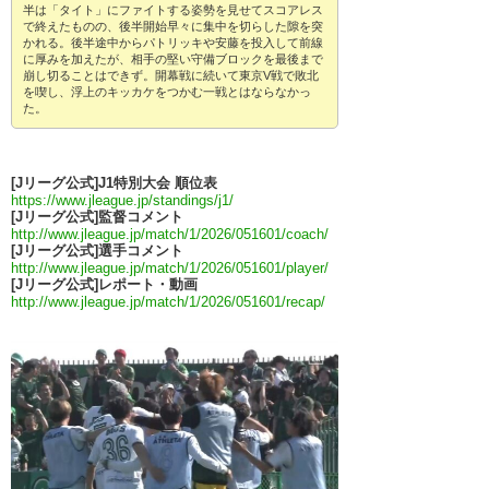
半は「タイト」にファイトする姿勢を見せてスコアレス
で終えたものの、後半開始早々に集中を切らした隙を突
かれる。後半途中からパトリッキや安藤を投入して前線
に厚みを加えたが、相手の堅い守備ブロックを最後まで
崩し切ることはできず。開幕戦に続いて東京V戦で敗北
を喫し、浮上のキッカケをつかむ一戦とはならなかっ
た。
[Jリーグ公式]J1特別大会 順位表
https://www.jleague.jp/standings/j1/
[Jリーグ公式]監督コメント
http://www.jleague.jp/match/1/2026/051601/coach/
[Jリーグ公式]選手コメント
http://www.jleague.jp/match/1/2026/051601/player/
[Jリーグ公式]レポート・動画
http://www.jleague.jp/match/1/2026/051601/recap/