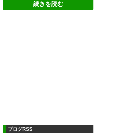
ツイッターの反応
ヴェルディ勝ちました〜
白井選手、初ゴーーーール
美酒、美酒、美酒
飲み終わっとる⋯⋯
ブログRSS