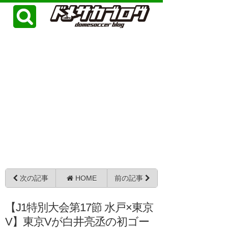
次の記事
HOME
前の記事
【J1特別大会第17節 水戸×東京
V】東京Vが白井亮丞の初ゴー