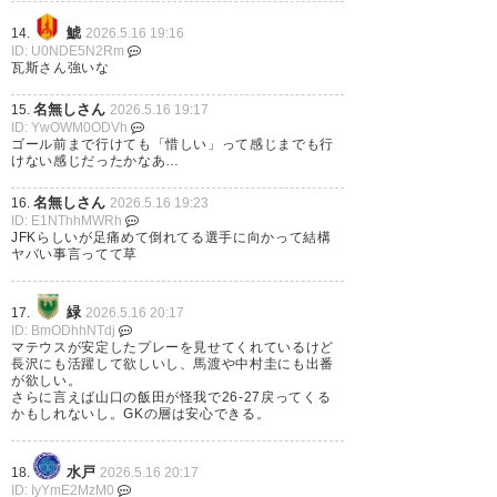
鯱
14.
2026.5.16 19:16
ID: U0NDE5N2Rm
瓦斯さん強いな
名無しさん
15.
2026.5.16 19:17
ID: YwOWM0ODVh
ゴール前まで行けても「惜しい」って感じまでも行
けない感じだったかなあ…
名無しさん
16.
2026.5.16 19:23
ID: E1NThhMWRh
JFKらしいが足痛めて倒れてる選手に向かって結構
ヤバい事言ってて草
緑
17.
2026.5.16 20:17
ID: BmODhhNTdj
マテウスが安定したプレーを見せてくれているけど
長沢にも活躍して欲しいし、馬渡や中村圭にも出番
が欲しい。
さらに言えば山口の飯田が怪我で26-27戻ってくる
かもしれないし。GKの層は安心できる。
水戸
18.
2026.5.16 20:17
ID: IyYmE2MzM0