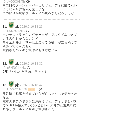
ID: JkOGQ0NThj
#東京ヴェルディ
中二日のターンオーバーしたヴェルディに勝てない
ようじゃ水戸ちゃん厳しいな
#verdy
この粘りが城福ヴェルディの強みなんだろうけど
— 決闘王Ｆ.Ｋ (duelkingfk)
緑
11.
2026.5.16 18:26
2026, 5月 16
ID: kwN2U1ZjEz
ベンチにトラッキングデータがリアルタイムできて
いるのかわからないけど、
そらぁ新井より2km以上走ってる福田が立ち続けて
頑張ってるんだもん
城福さんのゲキが飛ぶのも仕方ないｗ
緑
12.
2026.5.16 18:32
ID: c5NDQ1NzIw
JFK「やれんだろぉオラァァ！！」
緑
13.
2026.5.16 18:42
ID: FlMWY1NDQ2
>29
常磐線で柏駅を超えてからがめちゃくちゃ長かった
なぁ
電車のドアのボタンに戸惑うヴェルディサポとバス
でSuicaが使えずいばっピという未知の交通系ICに
戸惑うヴェルディサポが観測された