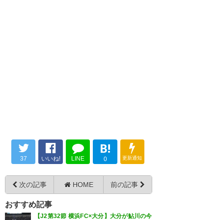
よしヴェルディ勝ったぁ！！
白井くんゴールおめでとう
12キロ越え！
決勝点を決めた白井。期待のル
シモンくんのスルーも完璧だっ
スプリントもダントツ
ーキーはもう止まらない、よね?
た！！
90分やりきったからこその
マリノス戦も頼むぞ‼︎
井上くんもめっちゃ頑張って
この試合終了直後の姿
#東京ヴェルディ
た！！
#verdy
#verdy
#東京ヴェルディ
— まるまる (good_good_only)
— 決闘王Ｆ.Ｋ (duelkingfk)
2026, 5月 16
#福田湧矢
2026, 5月 16
B!
— まっさん (matayukiiii)
2026,
37
いいね!
LINE
更新通知
0
5月 16
vs MITO 0-1 Win.
次の記事
HOME
前の記事
#verdy
NEXT
CLASICO
水戸ホーリーホック
おすすめ記事
【J2第32節 横浜FC×大分】大分が鮎川の今