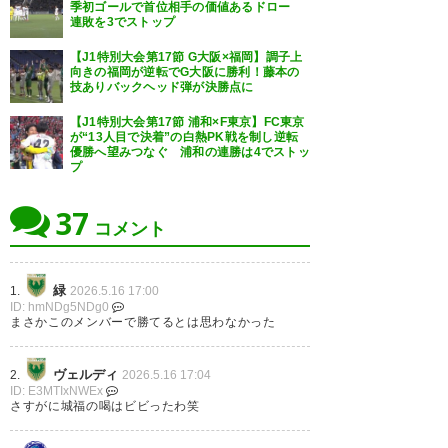
次は一週間以上空くが、Fマリノ
１−０
季初ゴールで首位相手の価値あるドロー
#東京ヴェルディ
連敗を3でストップ
ス戦。
勝利
#verdy
ヴェルディvsマリノス、いつの
【J1特別大会第17節 G大阪×福岡】調子上
#VERDYONTOUR水戸編
向きの福岡が逆転でG大阪に勝利！藤本の
時代も絶対に負けてはならない
苦しい試合であったが
技ありバックヘッド弾が決勝点に
#水戸ホーリーホック
ですね。
白井くん！
【J1特別大会第17節 浦和×F東京】FC東京
が“13人目で決着”の白熱PK戦を制し逆転
#verdy
よく決めた！
— ゆーき (yuki_verdy)
2026, 5
優勝へ望みつなぐ 浦和の連勝は4でストッ
プ
月 16
— T.Taruyama (trym_1972)
— ふじもん
37
2026, 5月 16
(l2mWWVhU72pgvqw)
2026, 5
コメント
月 16
緑
1.
2026.5.16 17:00
ID: hmNDg5NDg0
まさかこのメンバーで勝てるとは思わなかった
連敗ストップと勝ち点3獲得
ヴェルディ
2.
2026.5.16 17:04
本当によかった
ID: E3MTIxNWEx
さすがに城福の喝はビビったわ笑
白井選手公式戦初ゴール
おめでとうございます