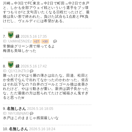
月 16
川崎→中3日でFC東京→中2日で町田→中2日で水戸
と、しかも全部アウェイ戦といういう選手をブッ壊
すつもりか!と文句言いたくなる日程だったけど、最
後は良い形で終われた。負けた試合も1点差とPK負
けだし、ヴェルディには希望がある。
白井のゴール嬉しい、待ってた
緑
7.
2026.5.16 17:35
ー
ID: UxMmE5N2Ez
>27
>30
常磐線グリーン席で帰ってるよ
#verdy
梅酒も美味しかった
— いち (0918_yasunori)
2026,
緑
8.
2026.5.16 17:42
5月 16
ID: Q1Y2JhZTc3
勝ったけどやはり層の薄さは出たな。田邉、松田と
か全然でなんで出れてなかったのかわかった。佐古
はそれ以下なの？白井のゴールとゴール後は改善さ
れたけど、やはり動きが重い。新井は調子良かった
な。ただ最後の方は怒られてたけど城福さん鬼すぎ
ると思ったw
勝利のラインダンスを踊る時は
名無しさん
味スタより近いのが好きでし
9.
2026.5.16 18:05
ID: NhYzBjNjM3
た。さらば、ケーズデンキスタ
水戸はこのままじゃ残留厳しいな
ジアム水戸。
名無しさん
10.
2026.5.16 18:24