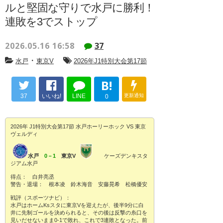
ルと堅固な守りで水戸に勝利！
連敗を3でストップ
2026.05.16 16:58
37
・
水戸
東京V
2026年J1特別大会第17節
B!
37
いいね!
LINE
更新通知
0
2026年 J1特別大会第17節 水戸ホーリーホック VS 東京
ヴェルディ
水戸
0－1
東京V
ケーズデンキスタ
ジアム水戸
得点： 白井亮丞
警告・退場： 根本凌 鈴木海音 安藤晃希 松橋優安
戦評（スポーツナビ）：
水戸はホームKsスタに東京Vを迎えたが、後半9分に白
井に先制ゴールを決められると、その後は反撃の糸口を
見いだせないまま0-1で敗れ、これで3連敗となった。前