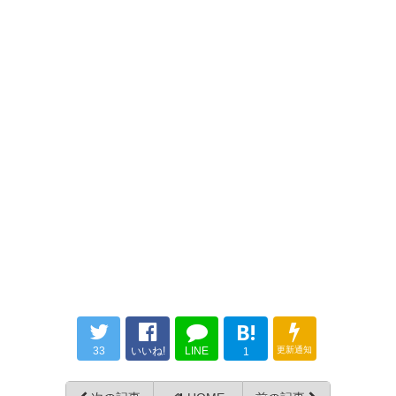
B!
33
いいね!
LINE
更新通知
1