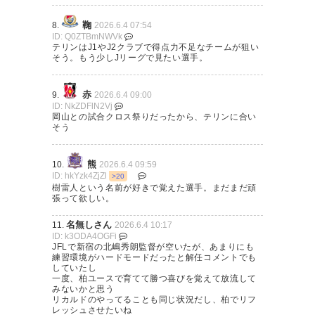
鞠
8.
2026.6.4 07:54
ID: Q0ZTBmNWVk
テリンはJ1やJ2クラブで得点力不足なチームが狙い
そう。もう少しJリーグで見たい選手。
赤
9.
2026.6.4 09:00
ID: NkZDFlN2Vj
岡山との試合クロス祭りだったから、テリンに合い
そう
熊
10.
2026.6.4 09:59
ID: hkYzk4ZjZl
>20
樹雷人という名前が好きで覚えた選手。まだまだ頑
張って欲しい。
名無しさん
11.
2026.6.4 10:17
ID: k3ODA4OGFi
JFLで新宿の北嶋秀朗監督が空いたが、あまりにも
練習環境がハードモードだったと解任コメントでも
していたし
一度、柏ユースで育てて勝つ喜びを覚えて放流して
みないかと思う
リカルドのやってることも同じ状況だし、柏でリフ
レッシュさせたいね