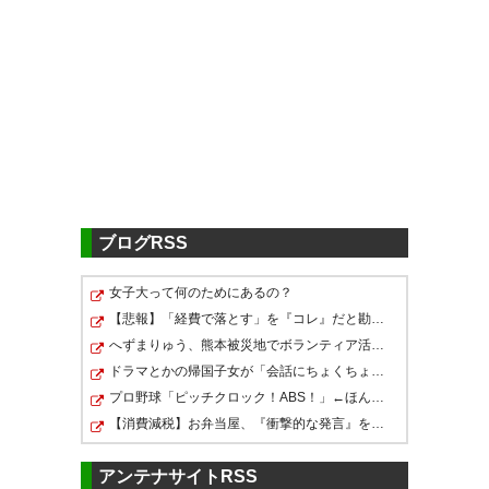
イサーク キーセ テリン
： 契約満了
OUT
https://www.urawa-
reds.co.jp/topteamtopics/242216/
アビスパ福岡
池田 樹雷人
： 契約満了
OUT
https://www.avispa.co.jp/news/post-86953
ブログRSS
ナッシム ベン カリファ
： 契約満了
OUT
https://www.avispa.co.jp/news/post-86951
女子大って何のためにあるの？
【悲報】「経費で落とす」を『コレ』だと勘違いしてる奴←…
へずまりゅう、熊本被災地でボランティア活動をして皆を…
ドラマとかの帰国子女が「会話にちょくちょく英語を挟む…
ヴァンラーレ八戸
プロ野球「ピッチクロック！ABS！」←ほんまにこれでええ…
【消費減税】お弁当屋、『衝撃的な発言』をしてしまう・…
速水 修平
： 現役引退
OUT
https://vanraure.net/archives/723161
アンテナサイトRSS