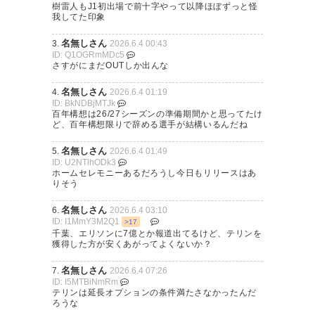
樹雷人もJ1初出場で前十字やって以降ほぼずっと怪
我してた印象
名無しさん
3.
2026.6.4 00:43
ID: Q1OGRmMDc5
さすがにまだOUTしか出んな
名無しさん
4.
2026.6.4 01:19
ID: BkNDBjMTJk
百年構想は26/27シーズンの準備期間かと思ってたけ
ど、百年構想限りで辞める選手が結構いるんだね
名無しさん
5.
2026.6.4 01:49
ID: U2NTlhODk3
ホームセレモニーあるだろうし今日もリリースはあ
りそう
名無しさん
6.
2026.6.4 03:10
ID: I1MmY3M2Q1
>17
千葉、エリソンに7億とか報道出てるけど、テリンを
獲得した方が安くあがってよくないか？
名無しさん
7.
2026.6.4 07:26
ID: I5MTBiNmRm
テリンは延長オプションの条件満たさなかったんだ
ろうな