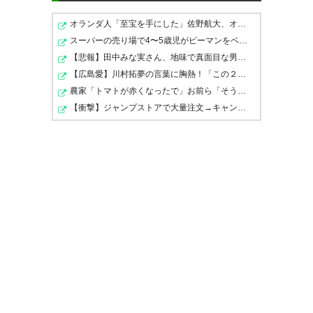
オランダ人「至宝を手にした」佐野航大、オランダ王者PSV…
RB大宮アルディージャ
スーパーの売り場で4〜5歳児がピーマンをベロベロ舐めて…
【悲報】田中みな実さん、地味で真面目な男性への最後の…
石川 俊輝
： 現役引退
【広島愛】川村拓夢の言葉に胸熱！「この２年間、サンフ…
OUT
https://www.rbomiya.com/news/?id=46254
農家「トマトが赤くなったで」お前ら「そうですね」農家…
【衝撃】ジャンプストアで大量注文→キャンセルを繰り返し…
松本山雅FC
高橋 祥平
： 現役引退
OUT
https://www.yamaga-fc.com/archives/547707
レノファ山口FC
水口 飛呂
： 契約満了
OUT
https://www.renofa.com/archives/183415/