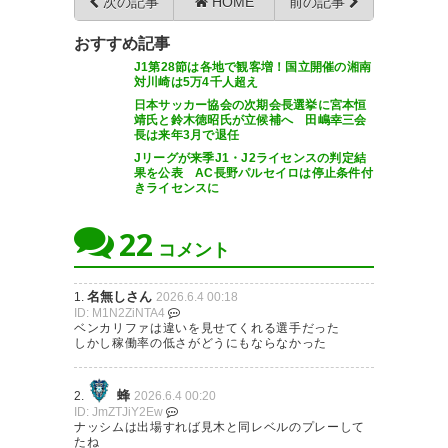
次の記事
HOME
前の記事
おすすめ記事
J1第28節は各地で観客増！国立開催の湘南
対川崎は5万4千人超え
日本サッカー協会の次期会長選挙に宮本恒
靖氏と鈴木徳昭氏が立候補へ 田嶋幸三会
長は来年3月で退任
Jリーグが来季J1・J2ライセンスの判定結
果を公表 AC長野パルセイロは停止条件付
きライセンスに
22
コメント
名無しさん
1.
2026.6.4 00:18
ID: M1N2ZiNTA4
ベンカリファは違いを見せてくれる選手だった
しかし稼働率の低さがどうにもならなかった
蜂
2.
2026.6.4 00:20
ID: JmZTJiY2Ew
ナッシムは出場すれば見木と同レベルのプレーして
たね