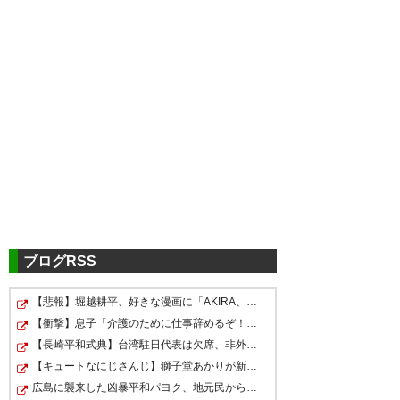
鹿島アントラーズ
下田 栄祐
： 高知へ期限付き移籍
OUT
https://www.antlers.co.jp/blogs/news/260623cir1te
水戸ホーリーホック
ブログRSS
岩﨑 博
： 栃木SCから完全移籍
IN
https://www.mito-hollyhock.net/news/p=52377/
【悲報】堀越耕平、好きな漫画に「AKIRA、ヒストリエ、…
安藤 晃希
： ロイヤル アントワープFC（ベ
OUT
【衝撃】息子「介護のために仕事辞めるぞ！！」→結果・・…
ルギー）へ完全移籍
https://www.mito-hollyhock.net/news/p=52197/
【長崎平和式典】台湾駐日代表は欠席、非外交団扱いに抗…
【キュートなにじさんじ】獅子堂あかりが新衣装で魅せる…
広島に襲来した凶暴平和パヨク、地元民から「帰れ！」と…