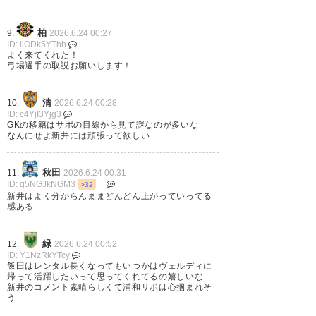
柏
9.
2026.6.24 00:27
ファジアーノ岡山
ID: liODk5YThh
よく来てくれた！
弓場選手の取説お願いします！
森 壮一朗
： 名古屋から期限付き移籍
IN
https://www.fagiano-
okayama.com/news/202606231600/
清
10.
2026.6.24 00:28
ID: c4YjI3Yjg3
GKの移籍はサポの目線から見て謎なのが多いな
なんにせよ新井には頑張って欲しい
アビスパ福岡
秋田
11.
2026.6.24 00:31
ID: g5NGJkNGM3
>32
永石 拓海
： 徳島への期限付き移籍期間満
IN
新井はよく分からんままどんどん上がっていってる
了により復帰
感ある
https://www.avispa.co.jp/news/post-87266
緑
12.
2026.6.24 00:52
ID: Y1NzRkYTcy
飯田はレンタル長くなってもいつかはヴェルディに
帰って活躍したいって思ってくれてるの嬉しいな
ヴァンラーレ八戸
新井のコメント素晴らしくて浦和サポは心掴まれそ
う
本多 康太郎
： 湘南からの期限付き移籍期間
OUT