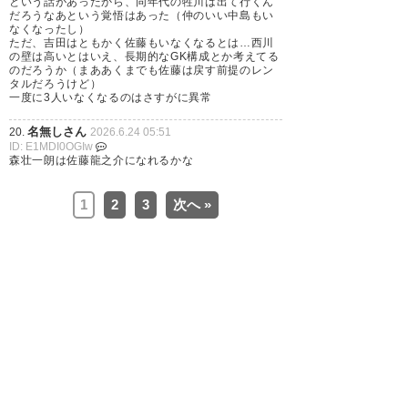
という話があったから、同年代の牲川は出て行くん
だろうなあという覚悟はあった（仲のいい中島もい
乾 貴士
： 神戸から完全移籍
IN
なくなったし）
https://jubilo-
ただ、吉田はともかく佐藤もいなくなるとは…西川
iwata.co.jp/news/topteam20260623contractz8f2k7
の壁は高いとはいえ、長期的なGK構成とか考えてる
rm
のだろうか（まああくまでも佐藤は戻す前提のレン
タルだろうけど）
一度に3人いなくなるのはさすがに異常
名無しさん
20.
2026.6.24 05:51
徳島ヴォルティス
ID: E1MDI0OGIw
森壮一朗は佐藤龍之介になれるかな
永石 拓海
： 福岡からの期限付き移籍期間満
OUT
1
2
3
次へ »
了
https://www.vortis.jp/news/19162/
サガン鳥栖
藤嶋 栄介
： 鹿児島から完全移籍
IN
https://www.sagan-tosu.net/news/p/50462/
弓場 堅真
： 柏へ完全移籍
OUT
https://www.sagan-tosu.net/news/p/50323/