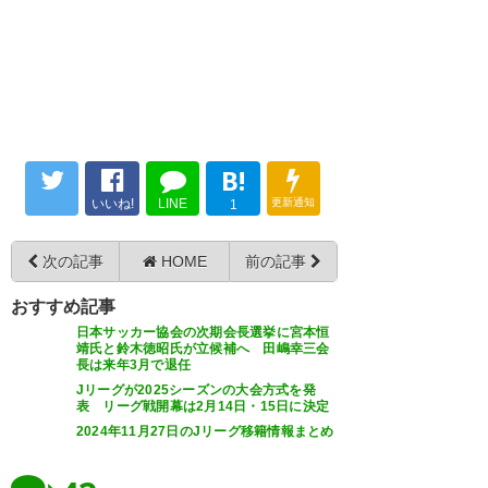
FC東京
熊田 直紀
： いわきへ期限付き移籍
OUT
https://www.fctokyo.co.jp/news/details/336791/
B!
いいね!
LINE
更新通知
1
東京ヴェルディ
次の記事
HOME
前の記事
飯田 雅浩
： 山口へ期限付き移籍
OUT
https://www.verdy.co.jp/news/15005
おすすめ記事
日本サッカー協会の次期会長選挙に宮本恒
靖氏と鈴木徳昭氏が立候補へ 田嶋幸三会
長は来年3月で退任
Jリーグが2025シーズンの大会方式を発
FC町田ゼルビア
表 リーグ戦開幕は2月14日・15日に決定
2024年11月27日のJリーグ移籍情報まとめ
新井 栄聡
： 浦和へ完全移籍
OUT
https://www.zelvia.co.jp/news/news-352425/