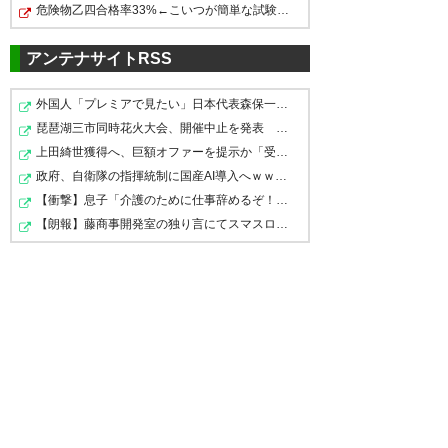
危険物乙四合格率33%←こいつが簡単な試験扱いされてる理由
ジェフユナイテッド市原・千葉
アンテナサイトRSS
植田 悠太
： 京都から期限付き移籍
IN
https://jefunited.co.jp/news/detail/5215
外国人「プレミアで見たい」日本代表森保一監督、退任後…
琵琶湖三市同時花火大会、開催中止を発表 場所時刻不明…
上田綺世獲得へ、巨額オファーを提示か「受け取った」 …
浦和レッズ
政府、自衛隊の指揮統制に国産AI導入へｗｗｗ「新しい戦…
【衝撃】息子「介護のために仕事辞めるぞ！！」→結果・・…
新井 栄聡
： 町田から完全移籍
【朗報】藤商事開発室の独り言にてスマスロ禁書目録2の「…
IN
https://www.urawa-
reds.co.jp/topteamtopics/242670/
柏レイソル
弓場 堅真
： 鳥栖から完全移籍
IN
https://www.reysol.co.jp/news/topteam/post-
1082.html