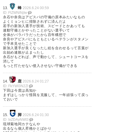
満了
蜂
13.
2026.6.24 00:59
https://vanraure.net/archives/723186
ID: FlZWNlNjIw
永石や奈良はアビスパの守備の原本みたいなもの
よくミョンヒに排除されずに済んだよ
若手の新加入選手が技術、スピードとかあっても
連動守備とかやったことがない選手いて
ベガルタ仙台
全体がバラバラだったから百年構想で
奈良やアビスパにもともといるベテランがスタメン
で手本見せたことで
新加入選手が良くなったし絵を合わせるって言葉が
工藤 真人
： 高知へ期限付き移籍
OUT
出始め連敗が止まったし
https://www.vegalta.co.jp/news-
永石がもどれば、声で動かして、シュートコースを
team/2026/06/post-496.html
消して
もっと打たせない侵入させない守備ができる
鹿
14.
2026.6.24 01:27
いわきFC
ID: FkYWI3N2Zl
下田は今度は高知か
まずはしっかり怪我を克服して、一年頑張って戻っ
熊田 直紀
： FC東京から期限付き移籍
IN
ておいで
https://iwakifc.com/2026/06/23/loanextended_ku
mata-3/
脚
15.
2026.6.24 01:30
ヒョン・ウビン
： ヴェロスクロノス都農へ
OUT
ID: IxZDAyNWI3
期限付き移籍
琉球菊地同カテなんや
https://iwakifc.com/2026/06/23/contractextended_
出るなら個人昇格かとばかり
hyun-2/