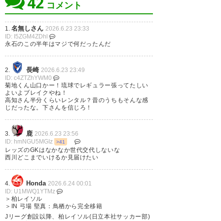
42
コメント
名無しさん
1.
2026.6.23 23:33
横浜F・マリノス
ID: I5ZGM4ZDhl
永石のこの半年はマジで何だったんだ
渡辺 皓太
： 神戸へ完全移籍
OUT
https://www.f-marinos.com/news/team/10181
長崎
2.
2026.6.23 23:49
ID: c4ZTZhYWM0
埜口 怜乃
： アスルクラロ沼津へ期限付き移
OUT
菊地くん山口かー！琉球でレギュラー張ってたしい
籍
よいよブレイクやね！
https://www.f-marinos.com/news/team/10189
高知さん半分くらいレンタル？昔のうちもそんな感
じだったな。下さんを信じろ！
望月 耕平
： 金沢へ期限付き移籍
OUT
https://www.f-marinos.com/news/team/10180
鹿
3.
2026.6.23 23:56
ID: hmNGU5MGIz
>41
レッズのGKはなかなか世代交代しないな
西川どこまでいけるか見届けたい
名古屋グランパス
Honda
4.
2026.6.24 00:01
行德 瑛
： 長野へ期限付き移籍
OUT
ID: U1MWQ1YTMz
https://nagoya-
＞柏レイソル
grampus.jp/news/pressrelease/2026/0623-ac-
＞IN 弓場 堅真：鳥栖から完全移籍
4.php
Jリーグ創設以降、柏レイソル(日立本社サッカー部)