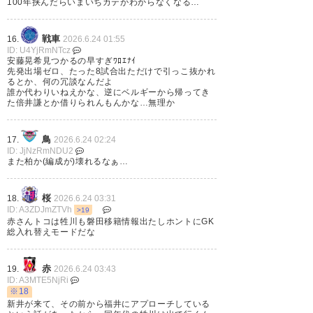
100年挟んだらいまいちカテがわからなくなる…
戦車
16.
2026.6.24 01:55
ID: U4YjRmNTcz
栃木シティ
安藤晃希見つかるの早すぎﾜﾛｴﾅｲ
先発出場ゼロ、たった8試合出ただけで引っこ抜かれ
るとか、何の冗談なんだよ
下田 栄祐
： 鹿島からの期限付き移籍期間満
OUT
誰か代わりいねえかな、逆にベルギーから帰ってき
了
た倍井謙とか借りられんもんかな…無理か
https://tochigi-city.com/new/2026/06/23/2026-
27_yoshihiro-shimoda/
鳥
17.
2026.6.24 02:24
ID: JjNzRmNDU2
また柏か(編成が)壊れるなぁ…
湘南ベルマーレ
桜
18.
2026.6.24 03:31
ID: A3ZDJmZTVh
>19
本多 康太郎
： 八戸への期限付き移籍期間
IN
赤さんトコは牲川も磐田移籍情報出たしホントにGK
満了により復帰
総入れ替えモードだな
https://www.bellmare.co.jp/396746
赤
19.
2026.6.24 03:43
ID: A3MTE5NjRi
※18
ジュビロ磐田
新井が来て、その前から福井にアプローチしている