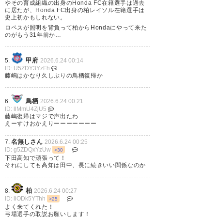
森 壮一朗
： 岡山へ期限付き移籍
OUT
やその育成組織の出身のHonda FC在籍選手は過去
https://nagoya-
に居たが、Honda FC出身の柏レイソル在籍選手は
grampus.jp/news/pressrelease/2026/0623post-
史上初かもしれない。
2765.php
ロペスが照明を背負って柏からHondaにやって来た
のがもう31年前か…
甲府
5.
2026.6.24 00:14
京都サンガF.C.
ID: U5ZDY3YzFh
藤嶋はかなり久しぶりの鳥栖復帰か
植田 悠太
： 千葉へ期限付き移籍
OUT
https://www.sanga-fc.jp/news/detail/21175
鳥栖
6.
2026.6.24 00:21
ID: llMmU4ZjU5
藤嶋復帰はマジで声出たわ
えーすけおかえりーーーーーーー
ヴィッセル神戸
名無しさん
7.
2026.6.24 00:25
ID: g5ZDQxYzUw
>30
下田高知で頑張って！
渡辺 皓太
： 横浜FMから完全移籍
IN
それにしても高知は田中、長に続きいい関係なのか
https://www.vissel-
kobe.co.jp/news/article/26646.html
乾 貴士
： 磐田へ完全移籍
柏
OUT
8.
2026.6.24 00:27
https://www.vissel-
ID: liODk5YThh
>25
kobe.co.jp/news/article/26645.html
よく来てくれた！
弓場選手の取説お願いします！