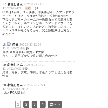
名無しさん
17.
2026.6.23 21:55
ID: cxNWY4YzRi
>30
昨年は4回戦、準々決勝、準決勝がホームアンドアウ
ェイだったけど、今年は4回戦も一発勝負なのか。
下位カテゴリーのホームの一発勝負って天皇杯と変
わらないから、ルヴァンはホームアンドアウェイを
多めにしてほしいところだけど、秋春制になってシ
ーズン期間が短くなるから、試合数削減は仕方ない
のかな？
奈良
18.
2026.6.23 22:04
ID: RmYWY1MjZj
鳥栖(奈良開催)→滋賀→東大阪
うん、ご近所ばかりで良い組み合わせだ
名無しさん
19.
2026.6.23 22:20
ID: c4N2VkODhi
鳥栖、海豚、讃岐、磐田と水色クラブと当たる可能
性大
名無しさん
20.
2026.6.23 22:21
ID: c4N2VkODhi
↑あとFC大阪もか
1
2
3
4
次へ »