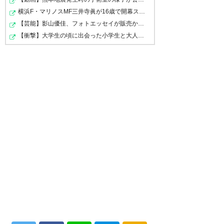
横浜F・マリノスMF三井寺眞が16歳で開幕スタメン出場し最…
【芸能】影山優佳、フォトエッセイが販売から 5日で重版…
【衝撃】大学生の頃に出会った小学生と大人になってから…