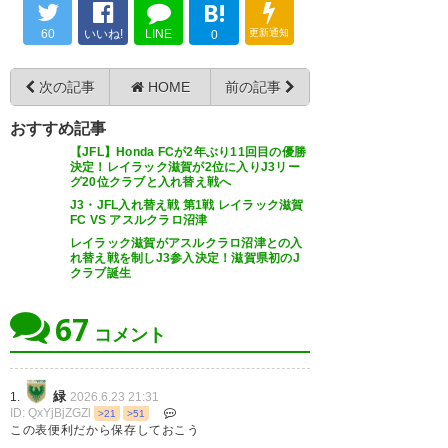
B!
60
いいね!
LINE
更新通知
0
次の記事
HOME
前の記事
おすすめ記事
【JFL】Honda FCが2年ぶり11回目の優勝
決定！レイラック滋賀が2位に入りJ3リー
グ20位クラブと入れ替え戦へ
J3・JFL入れ替え戦 第1戦 レイラック滋賀
FC VS アスルクラロ沼津
レイラック滋賀がアスルクラロ沼津との入
れ替え戦を制しJ3参入決定！滋賀県初のJ
クラブ誕生
67
コメント
緑
1.
2026.6.23 21:31
ID: QxYjBjZGZl
>21
>51
この表便利だから保存しておこう