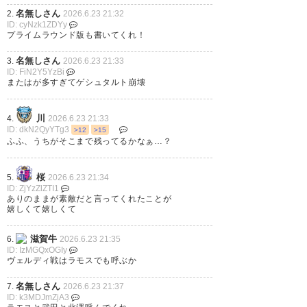
名無しさん
2.
2026.6.23 21:32
ID: cyNzk1ZDYy
プライムラウンド版も書いてくれ！
名無しさん
3.
2026.6.23 21:33
ID: FiN2Y5YzBi
またはが多すぎてゲシュタルト崩壊
川
4.
2026.6.23 21:33
ID: dkN2QyYTg3
>12
>15
ふふ、うちがそこまで残ってるかなぁ…？
桜
5.
2026.6.23 21:34
ID: ZjYzZlZTI1
ありのままが素敵だと言ってくれたことが
嬉しくて嬉しくて
滋賀牛
6.
2026.6.23 21:35
ID: IzMGQxOGIy
ヴェルディ戦はラモスでも呼ぶか
名無しさん
7.
2026.6.23 21:37
ID: k3MDJmZjA3