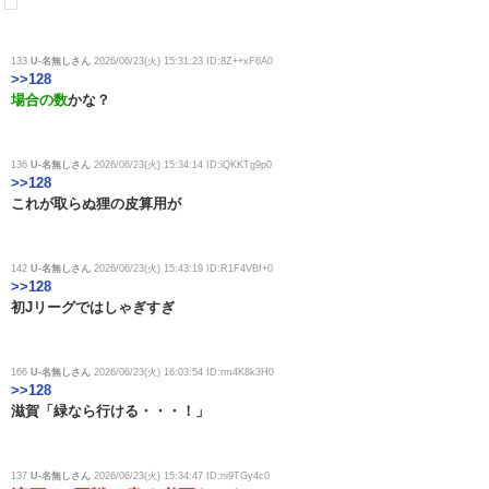
133
U-名無しさん
2026/06/23(火) 15:31:23 ID:8Z++xF6A0
>>128
場合の数
かな？
136
U-名無しさん
2026/06/23(火) 15:34:14 ID:iQKKTg9p0
>>128
これが取らぬ狸の皮算用が
142
U-名無しさん
2026/06/23(火) 15:43:19 ID:R1F4VBf+0
>>128
初Jリーグではしゃぎすぎ
166
U-名無しさん
2026/06/23(火) 16:03:54 ID:rm4K8k3H0
>>128
滋賀「緑なら行ける・・・！」
137
U-名無しさん
2026/06/23(火) 15:34:47 ID:ni9TGy4c0