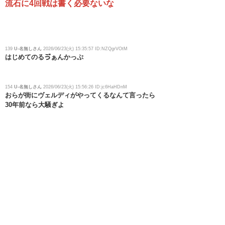
流石に4回戦は書く必要ないな
139
U-名無しさん
2026/06/23(火) 15:35:57 ID:NZQgrVOtM
はじめてのるゔぁんかっぷ
154
U-名無しさん
2026/06/23(火) 15:56:26 ID:jc6HaHDnM
おらが街にヴェルディがやってくるなんて言ったら
30年前なら大騒ぎよ