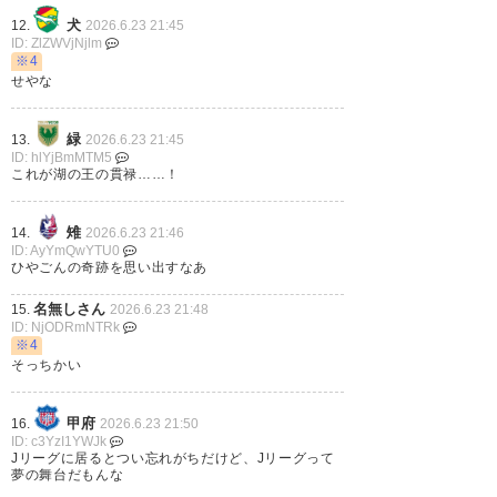
犬
12.
2026.6.23 21:45
ID: ZlZWVjNjlm
※4
せやな
緑
13.
2026.6.23 21:45
ID: hlYjBmMTM5
これが湖の王の貫禄……！
雉
14.
2026.6.23 21:46
ID: AyYmQwYTU0
ひやごんの奇跡を思い出すなあ
名無しさん
15.
2026.6.23 21:48
ID: NjODRmNTRk
※4
そっちかい
甲府
16.
2026.6.23 21:50
ID: c3YzI1YWJk
Jリーグに居るとつい忘れがちだけど、Jリーグって
夢の舞台だもんな