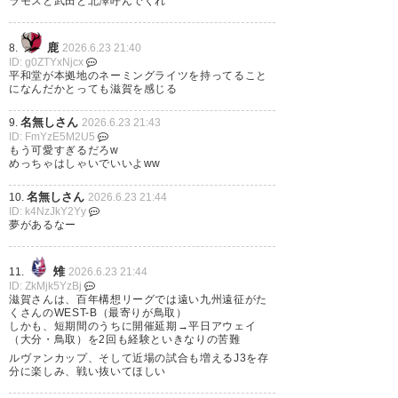
ラモスと武田と北澤呼んでくれ
鹿
8.
2026.6.23 21:40
ID: g0ZTYxNjcx
平和堂が本拠地のネーミングライツを持ってること
になんだかとっても滋賀を感じる
名無しさん
9.
2026.6.23 21:43
ID: FmYzE5M2U5
もう可愛すぎるだろw
めっちゃはしゃいでいいよww
名無しさん
10.
2026.6.23 21:44
ID: k4NzJkY2Yy
夢があるなー
雉
11.
2026.6.23 21:44
ID: ZkMjk5YzBj
滋賀さんは、百年構想リーグでは遠い九州遠征がた
くさんのWEST-B（最寄りが鳥取）
しかも、短期間のうちに開催延期→平日アウェイ
（大分・鳥取）を2回も経験といきなりの苦難
ルヴァンカップ、そして近場の試合も増えるJ3を存
分に楽しみ、戦い抜いてほしい