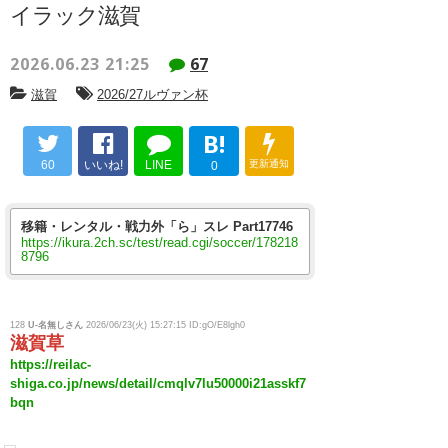
イラック滋賀
2026.06.23 21:25
67
滋賀
2026/27ルヴァン杯
B!
60
いいね!
LINE
更新通知
0
移籍・レンタル・戦力外「ら」スレ Part17746
https://ikura.2ch.sc/test/read.cgi/soccer/178218
8796
128
U-名無しさん
2026/06/23(火) 15:27:15 ID:gO/E8lgh0
滋賀草
https://reilac-
shiga.co.jp/news/detail/cmqlv7lu50000i21asskf7
bqn