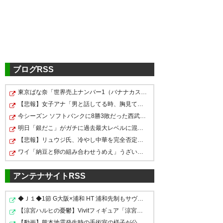
ブログRSS
東京ばな奈「世界売上ナンバー1（バナナカスタードスポン…
【悲報】女子アナ「男と話してる時、胸見てるのすぐわか…
今シーズン ソフトバンクに8勝3敗だった西武ライオンズさ…
明日「銀だこ」がガチに過去最大レベルに混みそうｗｗｗ…
【悲報】リュウジ氏、冷やし中華を完全否定した『理由』…
ワイ「納豆と卵の組み合わせうめえ」うざい奴「その組み…
アンテナサイトRSS
◆Ｊ１◆1節 G大阪×浦和 HT 浦和先制もサヴィオ????！ジェ…
【涼宮ハルヒの憂鬱】Vivitフィギュア「涼宮ハルヒ」プラ…
【動画】熊本地震発生時の手術室の様子が公開される