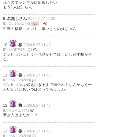
れたのでシンプルに応援したい
🗣️「この度、栃木シティに期限
もう1人は知らん
付き移籍で行くことになりまし
名無しさん
9.
2026.6.27 11:39
た。どんな状況でも常に私を支
ID: Q5NTc4ZTRi
>22
中島の移籍コメント、辛いさんの奴じゃん
えてくださり、多くの応援をい
ただいたすべての方々に感謝し
桜
10.
2026.6.27 11:43
ID: kzODE4ZmQ4
ています。セレッソ大阪ファミ
ジンヒョンはもう一花咲かせてほしいし必ず咲かせ
る。
リーの皆さん、また会いましょ
う」…
桜
11.
2026.6.27 11:46
ID: hhNGVhZDhj
— セレッソ大阪オフィシャル
ジンヒョンは燃え尽きるまで頑張れ！なんかもう一
人いたけどあいつはどうでもええわ。
(@crz_official)
June 26, 2026
桜
12.
2026.6.27 11:47
ID: MwMjZlYjY1
新加入はまだか！？
574
U-名無しさん
2026/06/26(金) 17:04:34 ID:Ax/u6RbT0
ジンヒョンもレンタル発表きたか
桜
13.
2026.6.27 11:47
片道っぽい感じあるが１６時発表のアレと違って何
ID: hhNGVhZDhj