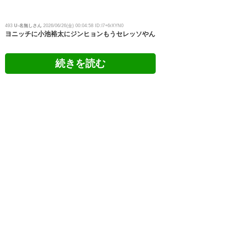
493
U-名無しさん
2026/06/26(金) 00:04:58 ID:l7+6rXYN0
ヨニッチに小池裕太にジンヒョンもうセレッソやん
548
U-名無しさん
2026/06/26(金) 16:01:01 ID:Cy7P7M0p0
中島 元彦選手 ベガルタ仙台へ完全移籍のお知ら
せ
https://www.cerezo.jp/news/2026-0626-1600/