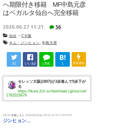
へ期限付き移籍 MF中島元彦
はベガルタ仙台へ完全移籍
2026.06.27 11:21
56
・
仙台
C大阪
,
キム・ジンヒョン
中島元彦
B!
32
いいね!
LINE
更新通知
1
セレッソ大阪(1807)@3歩進んで5歩下が
る
https://ikura.2ch.sc/test/read.cgi/soccer/
1782015679
490
U-名無しさん
2026/06/26(金) 00:02:33 ID:l7+6rXYN0
ジンヒョン…