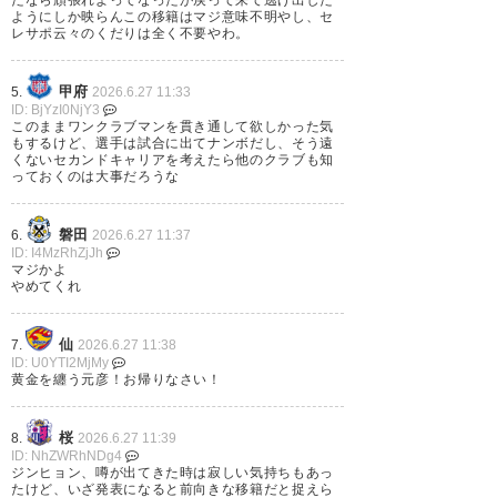
苦言だったん？翻訳できたならどういう解釈か教え
ようにしか映らんこの移籍はマジ意味不明やし、セ
レサポ云々のくだりは全く不要やわ。
てくれ
甲府
5.
2026.6.27 11:33
580
U-名無しさん
2026/06/26(金) 17:09:39 ID:g9YuQpHK0
ID: BjYzI0NjY3
>>573
このままワンクラブマンを貫き通して欲しかった気
「セレッソサポーターの僕だったからこその選択」
もするけど、選手は試合に出てナンボだし、そう遠
くないセカンドキャリアを考えたら他のクラブも知
「ただセレッソを一番愛していたのも僕」
っておくのは大事だろうな
ワイはだらだら言わんけど察せってことやで
磐田
6.
2026.6.27 11:37
ID: I4MzRhZjJh
マジかよ
570
U-名無しさん
2026/06/26(金) 17:01:08 ID:Cy7P7M0p0
やめてくれ
はいジンヒョン
https://www.cerezo.jp/news/2026-0626-1700/
仙
7.
2026.6.27 11:38
ID: U0YTI2MjMy
黄金を纏う元彦！お帰りなさい！
#キムジンヒョン
選手 栃木シ
桜
8.
2026.6.27 11:39
ティへ期限付き移籍のお知らせ
ID: NhZWRhNDg4
ジンヒョン、噂が出てきた時は寂しい気持ちもあっ
たけど、いざ発表になると前向きな移籍だと捉えら