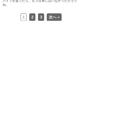
パイプがあったら、もう日本にはいなかっただろう
ね。
1
2
3
次へ »