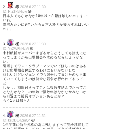
り替えよう
赤
2.
2026.6.27 11:30
っていい話がないのがうちのダメなところ
ID: RiZTk5Njcw
日本人でもなかなか10年以上在籍は珍しいのにすご
いわ。
野球みたいに9年いたら日本人枠とか導入すればいい
567
U-名無しさん
2026/06/26(金) 16:48:20 ID:OuEfEbG0r
のに。
言うほどセレッソ何か悪いか?笑
まあたらい回しは辛かったのかもしれんし、
一部の選手の扱いどうよ？とも思う事もあるけど、
桜
3.
2026.6.27 11:30
試合に出てる選手は着実に進化してたからなぁ
ID: YyZWFhNzVi
中村航輔がスーパーすぎるからどうしても控えにな
ってしまうから出場機会を求めるならしょうがな
でもそんな不満あるなら帰らずに最初から仙台行っ
い。
てればええし、
引退までワン・クラブ・マンでいてほしいのはある
セレッソ帰ってきてからの不満やとしたら、それこ
けど出場機会保証するわけにもいかないしな
悲しいけどレジェンドでも競争して負けたのなら出
そ自分で重く受け止めるべき事ちゃうんかね？
ていってしまうのは健全な競争が行われてるってこ
と
しかし、期限付きってことは複数年結んでたってこ
となんかな？この年齢で複数年はなかなかみないか
569
U-名無しさん
2026/06/26(金) 16:58:23 ID:g9YuQpHK0
ら引退まで延長オプションあるとか？
蛍といい中島といい数年に一度移籍のと
もう1人は知らん
きに苦言を呈されるセレッソなんなん
桜
4.
2026.6.27 11:31
ID: kzODE4ZmQ4
573
U-名無しさん
2026/06/26(金) 17:02:39 ID:GmMHHiOD0
1年半前に仙台昇格の為に残りますって完全移籍して
>>569
たなら頑張れよってなったが戻って来て逃げ出した