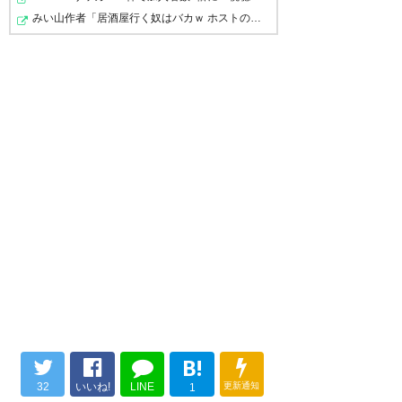
「アカデミー時代から本当に多くの方々に支えていただ
みい山作者「居酒屋行く奴はバカｗ ホストの初回なら居酒…
きました。百年構想リーグでは何も結果を残せず、最後
📱
まで僕に点を決めてくれと熱い応援してもらったことは
本当に感謝しています。その中で全く結果を残せなくて
https://t.co/rnZhIhGQOX
#VEG
本当に申し訳ないです。どんな時も変わらず熱い声援を
ALTA
#BREAKTHROUGH_未来
送り続けてくださったファン・サポーターの皆さまには
を切り開け
感謝の気持ちしかありません。だらだらコメント残した
くないので短くなりますが、幼い頃から憧れ、愛してき
pic.twitter.com/TbDBxHkjc2
たクラブを離れることは簡単な決断ではありませんでし
たが、セレッソサポーターの僕だったからこその選択だ
— ベガルタ仙台【公式】
ったと思ってください。ただセレッソを一番愛していた
(@vega_official_)
June 26, 2026
のも僕です。これまで関わってくださったすべての皆さ
ま、本当にお世話になりました。ありがとうございまし
た」
584
U-名無しさん
2026/06/26(金) 16:46:07 ID:GWWOwkL4M
ヤット
565
U-名無しさん
2026/06/26(金) 16:43:54 ID:OuEfEbG0r
ｷﾀ━━━━(ﾟ∀ﾟ)━━━━!!
>>551
B!
重く受け止めて欲しい
、と同じようにしか感じられ
32
いいね!
LINE
更新通知
1
ん