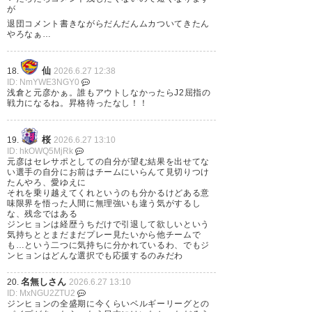
が
退団コメント書きながらだんだんムカついてきたん
やろなぁ…
仙
18.
2026.6.27 12:38
ID: NmYWE3NGY0
浅倉と元彦かぁ。誰もアウトしなかったらJ2屈指の
戦力になるね。昇格待ったなし！！
桜
19.
2026.6.27 13:10
ID: hkOWQ5MjRk
元彦はセレサポとしての自分が望む結果を出せてな
い選手の自分にお前はチームにいらんて見切りつけ
たんやろ、愛ゆえに
それを乗り越えてくれというのも分かるけどある意
味限界を悟った人間に無理強いも違う気がするし
な、残念ではある
ジンヒョンは経歴うちだけで引退して欲しいという
気持ちととまだまだプレー見たいから他チームで
も…という二つに気持ちに分かれているわ、でもジ
ンヒョンはどんな選択でも応援するのみだわ
名無しさん
20.
2026.6.27 13:10
ID: MxNGU2ZTU2
ジンヒョンの全盛期に今くらいベルギーリーグとの