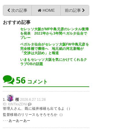
597
U-名無しさん
2026/06/26(金) 16:56:58 ID:X19CCl/s0
サポの俺が出ていく意味悟れよ、と
誰のユニ買えばいいんだよ
次の記事
HOME
前の記事
言うほど仙台まともか？とも思うけどな
おすすめ記事
599
U-名無しさん
2026/06/26(金) 16:58:11 ID:AY5Afout0
>>597
セレッソ大阪がMF中島元彦のレンタル復帰
597
U-名無しさん
2026/06/26(金) 17:26:29 ID:QNbKe7VNM
買いたいやつ全員買えばいいんだよ
を発表 2022年から3年間ベガルタ仙台で
>>551
プレー
元彦自身のセレッソ愛が、
ベガルタ仙台がセレッソ大阪FW中島元彦を
今の中島元彦という選手は、
完全移籍で獲得へ 地元紙の河北新報が
607
U-名無しさん
2026/06/26(金) 17:11:44 ID:7QqRluKH0
セレッソでプレーするに値しないと思ってる
「交渉は大詰め」と報道
公式インスタのコメ欄こんなにコメ多いのはじめて
って意味に捉えた
みた
いまもセレッソ大阪を気にかけてくれるク
ラブOBの話題
553
U-名無しさん
2026/06/26(金) 16:19:09 ID:ApX3Xmow0
56
608
U-名無しさん
2026/06/26(金) 17:12:14 ID:rzPXhGeG0
対照的に仙台の方のコメントは一言だけか
コメント
おかえりなさい!!
557
U-名無しさん
2026/06/26(金) 16:28:59 ID:QTZtWHzm0
624
U-名無しさん
2026/06/26(金) 18:04:48 ID:UkYCtLqI0
桜
1.
2026.6.27 11:28
中島の移籍金で補強や
もうここまで来たら絶対昇格して欲しい
ID: I0NTkxZDNi
一億あったら誰かええ選手取れるやろ
管理人さん、既に福井移籍も出てるよ（）
監督移籍のリリースもそろそろか（）
･･･あーあーあー
559
U-名無しさん
2026/06/26(金) 16:33:49 ID:egkw74lS0
もっくん出ていくのはそら残念やけどしゃーない切