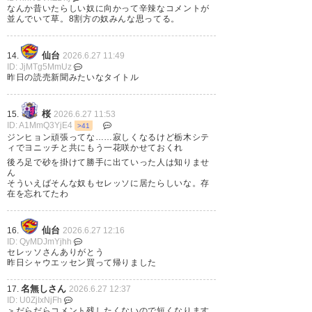
なんか昔いたらしい奴に向かって辛辣なコメントが
故か冷静に受け止められるわ
並んでいて草。8割方の奴みんな思ってる。
581
U-名無しさん
2026/06/26(金) 17:10:03 ID:KpuDFHLE0
仙台
14.
2026.6.27 11:49
>>574
ID: JjMTg5MmUz
片道というか本人次第ちゃう。
昨日の読売新聞みたいなタイトル
桜
15.
2026.6.27 11:53
576
U-名無しさん
2026/06/26(金) 17:05:00 ID:KfFaOqO80
ID: A1MmQ3YjE4
>41
中島の人生なんだし最低限の義理も果た
ジンヒョン頑張ってな……寂しくなるけど栃木シテ
した。あとは向こうで活躍してくれとし
ィでヨニッチと共にもう一花咲かせておくれ
後ろ足で砂を掛けて勝手に出ていった人は知りませ
か。
ん
ジンヒョンはもう一花咲かそう。
そういえばそんな奴もセレッソに居たらしいな。存
在を忘れてたわ
579
U-名無しさん
2026/06/26(金) 17:09:28 ID:WYGieNaq0
仙台
16.
2026.6.27 12:16
ジンヒョンはプレー機会無かったしまだまだ試合出
ID: QyMDJmYjhh
たいんやろ
セレッソさんありがとう
昨日シャウエッセン買って帰りました
名無しさん
17.
2026.6.27 12:37
ID: U0ZjIxNjFh
＞だらだらコメント残したくないので短くなります