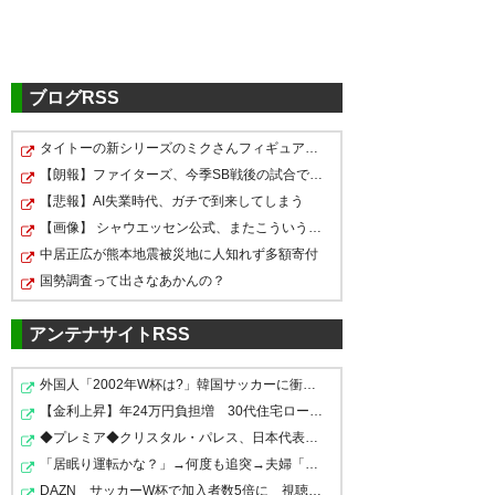
#中島元彦
選手 ベガルタ仙台
へ完全移籍のお知らせ…
ブログRSS
pic.twitter.com/XnQDtrxwBU
☆・:.,;*。ベガルタ仙台。.:*:・゜
タイトーの新シリーズのミクさんフィギュアが人気らしい
— セレッソ大阪オフィシャル
☆(Part2773)
https://ikura.2ch.sc/test/read.cgi/soccer/
【朗報】ファイターズ、今季SB戦後の試合で6勝無敗
(@crz_official)
June 26, 2026
1782047770
【悲報】AI失業時代、ガチで到来してしまう
【画像】 シャウエッセン公式、またこういうのでいい丼を…
中居正広が熊本地震被災地に人知れず多額寄付
580
U-名無しさん
2026/06/26(金) 16:33:08 ID:TgUkjNO60
もっくんｷﾀ━━━━(ﾟ∀ﾟ)━━━━!!
国勢調査って出さなあかんの？
549
U-名無しさん
2026/06/26(金) 16:05:41 ID:URVOt1lk0
けさい昇格ｷﾀ━━━━(ﾟ∀ﾟ)━━━━!!
アンテナサイトRSS
外国人「2002年W杯は?」韓国サッカーに衝撃的不祥事！W杯…
551
U-名無しさん
2026/06/26(金) 16:11:56 ID:7SJct3Ov0
🎋WELCOME BACK💥
もっくんのコメントわけわからん
【金利上昇】年24万円負担増 30代住宅ローンで、内閣府…
セレッソ大阪より完全移籍加入
理解できないの俺だけ？
◆プレミア◆クリスタル・パレス、日本代表DF冨安健洋の加…
💫
「居眠り運転かな？」→何度も追突→夫婦「これは事故じゃ…
中島 元彦選手 コメント
中島元彦選手
DAZN サッカーW杯で加入者数5倍に 視聴者数は6700万人…