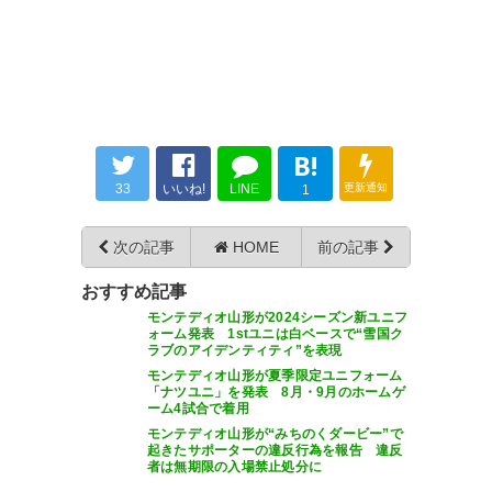
— ざわ (iamzawatan9)
2026, 6
月 30
B!
かっこいい！
33
いいね!
LINE
更新通知
1
王道の縦ストライプがTheモン
テディオ山形って感じ
次の記事
HOME
前の記事
— 蒼翔 (mon_mon_monte)
おすすめ記事
2026, 6月 30
モンテディオ山形が2024シーズン新ユニフ
ォーム発表 1stユニは白ベースで“雪国ク
ラブのアイデンティティ”を表現
モンテディオ山形が夏季限定ユニフォーム
「ナツユニ」を発表 8月・9月のホームゲ
ーム4試合で着用
後ろにひとすじの光が真上に昇
モンテディオ山形が“みちのくダービー”で
起きたサポーターの違反行為を報告 違反
ってるということは
者は無期限の入場禁止処分に