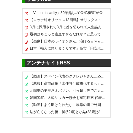
新ユニ原点回帰のデザインでいいね
左肩スポンサーはまだ募集中なのか分か
「Virtual Insanity」30年越しの“公式和訳“が公開される
らんけど、普通にエスコンでいいんじゃ
ユニフォームのカッコ良さで優
【ロッテ対オリックス18回戦】オリックス・西川龍馬、ロ…
ね
3月に採用されて3月に首を切られて人生詰んだ話をしたい
勝です
最初はちょっと素直すぎるだけか？と思ってたが、マウン…
ありがとうございます
【画像】日本のライオンさん、溶けるｗｗｗｗｗｗｗｗｗ…
24
U-名無しさん
2026/06/30(火) 12:41:47 ID:FapZu6X7r
日本「輸入に頼りまくりです」高市「円安ホクホク！ホク…
ユニにエスコンのエの字も入ってない
#montedio
アンテナサイトRSS
25
U-名無しさん
2026/06/30(火) 13:09:26 ID:COnfZaE70
— ふぁれる (pharrell1991ps)
この半年は成績もユニも黒歴史だったよな
2026, 6月 30
【動画】スペイン代表のククレジャさん…めちゃくちゃ格好…
【悲報】高市政権「永住許可厳格化するわ」外国人さん「…
26
U-名無しさん
2026/06/30(火) 13:09:37 ID:KJYDpB7m0
元職場の要注意オバサン、引っ越し先でご近所になり粘着…
Abeam様、引き続きよろしくお願いします
韓国警察、大韓サッカー協会を家宅捜索 代表監督選考巡り
なんかホッとした
【動画】よく助けられたな。岐阜の川で外国人が溺れてし…
いいじゃん
姑が亡くなった後、舅(62歳)と小姑(28歳)が並んで寝るよ…
52
U-名無しさん
2026/06/30(火) 21:12:31 ID:upNTtXW10
キーパーユニがアトレチコマドリーみたいでそそる
好きなデザイン