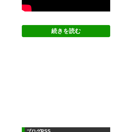
ツイッターの反応
5chの反応
△▲△モンテディオ山形 Part852△▲△
https://ikura.2ch.sc/test/read.cgi/soccer/17
82701852
新ユニモデルはこの5名です。
#montedio
22
U-名無しさん
2026/06/30(火) 12:19:23 ID:fhDJ7Ir50
— NIR (lujianyang92920)
2026,
新ユニかっこいい
6月 30
ブログRSS
23
U-名無しさん
2026/06/30(火) 12:24:01 ID:YOO3cOEf0