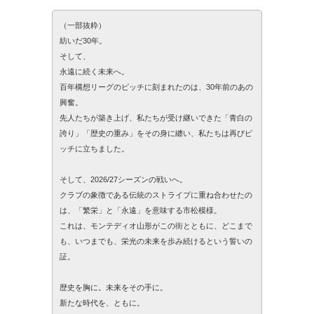
（一部抜粋）
紡いだ30年。
そして、
永遠に続く未来へ。
百年構想リーグのピッチに刻まれたのは、30年前のあの
興奮。
先人たちが築き上げ、私たちが受け継いできた「青白の
誇り」「歴史の重み」をその身に纏い、私たちは再びピ
ッチに立ちました。
そして、2026/27シーズンの戦いへ。
クラブの象徴である伝統のストライプに重ね合わせたの
は、「繁栄」と「永遠」を意味する市松模様。
これは、モンテディオ山形がこの街とともに、どこまで
も、いつまでも、栄光の未来を歩み続けるという誓いの
証。
歴史を胸に。未来をその手に。
新たな時代を、ともに。