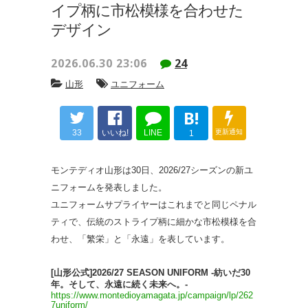
イプ柄に市松模様を合わせた
デザイン
2026.06.30 23:06
24
山形
ユニフォーム
B!
33
いいね!
LINE
更新通知
1
モンテディオ山形は30日、2026/27シーズンの新ユ
ニフォームを発表しました。
ユニフォームサプライヤーはこれまでと同じペナル
ティで、伝統のストライプ柄に細かな市松模様を合
わせ、「繁栄」と「永遠」を表しています。
[山形公式]2026/27 SEASON UNIFORM -紡いだ30
年。そして、永遠に続く未来へ。-
https://www.montedioyamagata.jp/campaign/lp/262
7uniform/