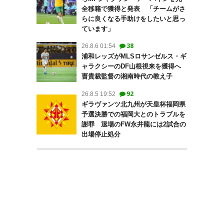
全移籍で獲得と発表 「チームがさ
らに良くなる手助けをしたいと思っ
ています」
38
26.8.6 01:54
浦和レッズがMLSロサンゼルス・ギ
ャラクシーのDF山根視来を獲得へ
曺貴裁監督の湘南時代の教え子
92
26.8.5 19:52
ギラヴァンツ北九州が天皇杯福岡県
予選決勝での福岡大とのトラブルを
謝罪 退場のFW永井龍には2試合の
出場停止処分