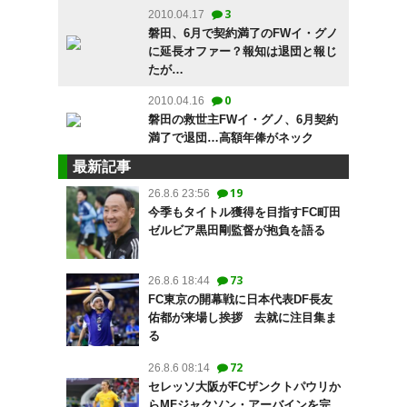
3
2010.04.17
磐田、6月で契約満了のFWイ・グノ
に延長オファー？報知は退団と報じ
たが…
0
2010.04.16
磐田の救世主FWイ・グノ、6月契約
満了で退団…高額年俸がネック
最新記事
19
26.8.6 23:56
今季もタイトル獲得を目指すFC町田
ゼルビア黒田剛監督が抱負を語る
73
26.8.6 18:44
FC東京の開幕戦に日本代表DF長友
佑都が来場し挨拶 去就に注目集ま
る
72
26.8.6 08:14
セレッソ大阪がFCザンクトパウリか
らMFジャクソン・アーバインを完