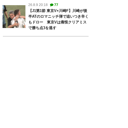
77
26.8.9 20:18
【J1第1節 東京V×川崎F】川崎が後
半ATのロマニッチ弾で追いつき辛く
もドロー 東京Vは痛恨クリアミス
で勝ち点3を逃す