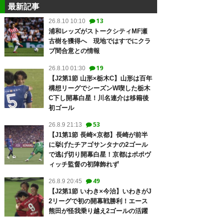
最新記事
13
26.8.10 10:10
浦和レッズがストークシティMF瀬
古樹を獲得へ 現地ではすでにクラ
ブ間合意との情報
19
26.8.10 01:30
【J2第1節 山形×栃木C】山形は百年
構想リーグでシーズンW喫した栃木
C下し開幕白星！川名連介は移籍後
初ゴール
53
26.8.9 21:13
【J1第1節 長崎×京都】長崎が前半
に挙げたチアゴサンタナの2ゴール
で逃げ切り開幕白星！京都はポポヴ
ィッチ監督の初陣飾れず
49
26.8.9 20:45
【J2第1節 いわき×今治】いわきがJ
2リーグで初の開幕戦勝利！エース
熊田が怪我乗り越え2ゴールの活躍