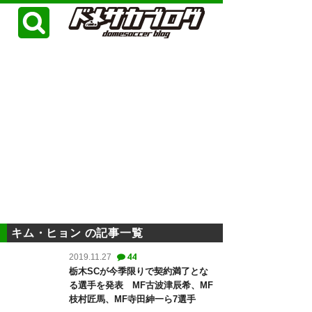
キム・ヒョン の記事一覧
44
2019.11.27
栃木SCが今季限りで契約満了とな
る選手を発表 MF古波津辰希、MF
枝村匠馬、MF寺田紳一ら7選手