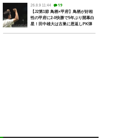
19
26.8.9 11:44
【J2第1節 鳥栖×甲府】鳥栖が好相
性の甲府に2-0快勝で5年ぶり開幕白
星！田中雄大は古巣に恩返しPK弾