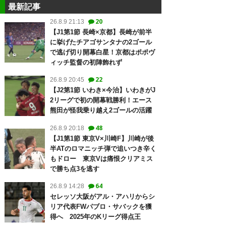
最新記事
20
26.8.9 21:13
【J1第1節 長崎×京都】長崎が前半
に挙げたチアゴサンタナの2ゴール
で逃げ切り開幕白星！京都はポポヴ
ィッチ監督の初陣飾れず
22
26.8.9 20:45
【J2第1節 いわき×今治】いわきがJ
2リーグで初の開幕戦勝利！エース
熊田が怪我乗り越え2ゴールの活躍
48
26.8.9 20:18
【J1第1節 東京V×川崎F】川崎が後
半ATのロマニッチ弾で追いつき辛く
もドロー 東京Vは痛恨クリアミス
で勝ち点3を逃す
64
26.8.9 14:28
セレッソ大阪がアル・アハリからシ
リア代表FWパブロ・サバックを獲
得へ 2025年のKリーグ得点王